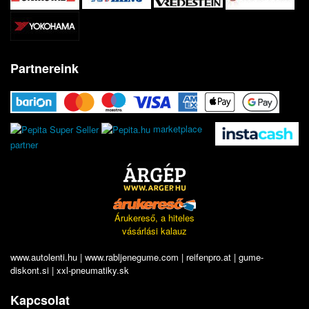
Partnereink
marketplace
partner
Árukereső, a hiteles
vásárlási kalauz
www.autolenti.hu
|
www.rabljenegume.com
|
reifenpro.at
|
gume-
diskont.si
|
xxl-pneumatiky.sk
Kapcsolat