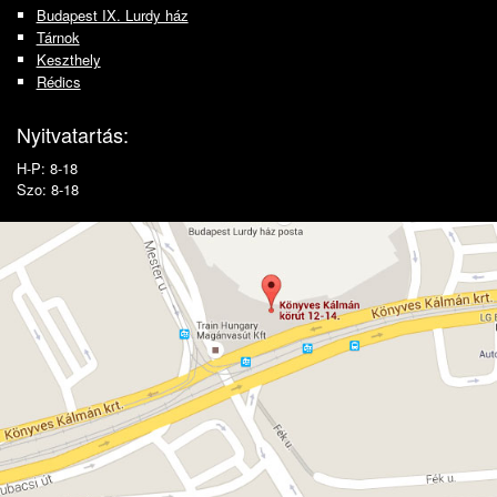
Budapest IX. Lurdy ház
Tárnok
Keszthely
Rédics
Nyitvatartás:
H-P: 8-18
Szo: 8-18