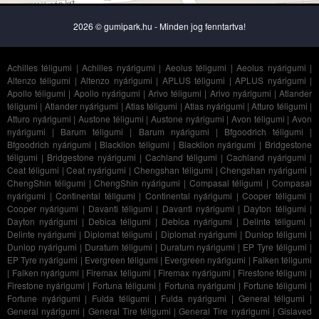
2026 © gumipark.hu - Minden jog fenntartva!
Achilles téligumi
|
Achilles nyárigumi
|
Aeolus téligumi
|
Aeolus nyárigumi
|
Altenzo téligumi
|
Altenzo nyárigumi
|
APLUS téligumi
|
APLUS nyárigumi
|
Apollo téligumi
|
Apollo nyárigumi
|
Arivo téligumi
|
Arivo nyárigumi
|
Atlander
téligumi
|
Atlander nyárigumi
|
Atlas téligumi
|
Atlas nyárigumi
|
Atturo téligumi
|
Atturo nyárigumi
|
Austone téligumi
|
Austone nyárigumi
|
Avon téligumi
|
Avon
nyárigumi
|
Barum téligumi
|
Barum nyárigumi
|
Bfgoodrich téligumi
|
Bfgoodrich nyárigumi
|
Blacklion téligumi
|
Blacklion nyárigumi
|
Bridgestone
téligumi
|
Bridgestone nyárigumi
|
Cachland téligumi
|
Cachland nyárigumi
|
Ceat téligumi
|
Ceat nyárigumi
|
Chengshan téligumi
|
Chengshan nyárigumi
|
ChengShin téligumi
|
ChengShin nyárigumi
|
Compasal téligumi
|
Compasal
nyárigumi
|
Continental téligumi
|
Continental nyárigumi
|
Cooper téligumi
|
Cooper nyárigumi
|
Davanti téligumi
|
Davanti nyárigumi
|
Dayton téligumi
|
Dayton nyárigumi
|
Debica téligumi
|
Debica nyárigumi
|
Delinte téligumi
|
Delinte nyárigumi
|
Diplomat téligumi
|
Diplomat nyárigumi
|
Dunlop téligumi
|
Dunlop nyárigumi
|
Duraturn téligumi
|
Duraturn nyárigumi
|
EP Tyre téligumi
|
EP Tyre nyárigumi
|
Evergreen téligumi
|
Evergreen nyárigumi
|
Falken téligumi
|
Falken nyárigumi
|
Firemax téligumi
|
Firemax nyárigumi
|
Firestone téligumi
|
Firestone nyárigumi
|
Fortuna téligumi
|
Fortuna nyárigumi
|
Fortune téligumi
|
Fortune nyárigumi
|
Fulda téligumi
|
Fulda nyárigumi
|
General téligumi
|
General nyárigumi
|
General Tire téligumi
|
General Tire nyárigumi
|
Gislaved