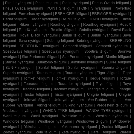
|
Pirelli nyárigumi
|
Platin téligumi
|
Platin nyárigumi
|
Pneus Ovada téligumi
|
Pneus Ovada nyárigumi
|
POINT S téligumi
|
POINT S nyárigumi
|
Powertrac
téligumi
|
Powertrac nyárigumi
|
PREMIORRI téligumi
|
PREMIORRI nyárigumi
|
Radar téligumi
|
Radar nyárigumi
|
RAPID téligumi
|
RAPID nyárigumi
|
Riken
téligumi
|
Riken nyárigumi
|
Roadhog téligumi
|
Roadhog nyárigumi
|
RoadX
téligumi
|
RoadX nyárigumi
|
Rotalla téligumi
|
Rotalla nyárigumi
|
Royal Black
téligumi
|
Royal Black nyárigumi
|
Sailun téligumi
|
Sailun nyárigumi
|
Sava
téligumi
|
Sava nyárigumi
|
Sebring téligumi
|
Sebring nyárigumi
|
SEIBERLING
téligumi
|
SEIBERLING nyárigumi
|
Semperit téligumi
|
Semperit nyárigumi
|
Speedways téligumi
|
Speedways nyárigumi
|
Sportiva téligumi
|
Sportiva
nyárigumi
|
Star Performer téligumi
|
Star Performer nyárigumi
|
Starfire téligumi
|
Starfire nyárigumi
|
Sumitomo téligumi
|
Sumitomo nyárigumi
|
SUN-F téligumi
|
SUN-F nyárigumi
|
Sunfull téligumi
|
Sunfull nyárigumi
|
Superia téligumi
|
Superia nyárigumi
|
Taurus téligumi
|
Taurus nyárigumi
|
Tigar téligumi
|
Tigar
nyárigumi
|
Tomket téligumi
|
Tomket nyárigumi
|
Torque téligumi
|
Torque
nyárigumi
|
Tourador téligumi
|
Tourador nyárigumi
|
Toyo téligumi
|
Toyo
nyárigumi
|
Tracmax téligumi
|
Tracmax nyárigumi
|
Triangle téligumi
|
Triangle
nyárigumi
|
Tristar téligumi
|
Tristar nyárigumi
|
Unigrip téligumi
|
Unigrip
nyárigumi
|
Uniroyal téligumi
|
Uniroyal nyárigumi
|
Vee Rubber téligumi
|
Vee
Rubber nyárigumi
|
Viking téligumi
|
Viking nyárigumi
|
Vredestein téligumi
|
Vredestein nyárigumi
|
WANDA TYRE téligumi
|
WANDA TYRE nyárigumi
|
Wanli téligumi
|
Wanli nyárigumi
|
Westlake téligumi
|
Westlake nyárigumi
|
Windforce téligumi
|
Windforce nyárigumi
|
Windpower téligumi
|
Windpower
nyárigumi
|
Yokohama téligumi
|
Yokohama nyárigumi
|
Zeetex téligumi
|
Zeetex nyárigumi
|
Zeta téligumi
|
Zeta nyárigumi
|
Ziarelli téligumi
|
Ziarelli