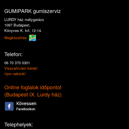
GUMIPARK gumiszerviz
LURDY ház mélygarázs
1097 Budapest,
Könyves K. krt. 12-14.
Megközelítés
Telefon:
06 70 370 0301
Visszahívást kérek!
írjon nekünk!
Online foglalok időpontot
(
Budapest IX. Lurdy ház
)
Telephelyek: