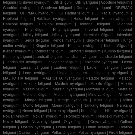
téligumi
|
Gislaved nyárigumi
|
Giti téligumi
|
Giti nyárigumi
|
Goodride téligumi
|
Goodride nyárigumi
|
Goodyear téligumi
|
Goodyear nyárigumi
|
GRIPMAX
téligumi
|
GRIPMAX nyárigumi
|
GT Radial téligumi
|
GT Radial nyárigumi
|
Habilead téligumi
|
Habilead nyárigumi
|
Haida téligumi
|
Haida nyárigumi
|
Hankook téligumi
|
Hankook nyárigumi
|
Heidenau téligumi
|
Heidenau
nyárigumi
|
Hifly téligumi
|
Hifly nyárigumi
|
Imperial téligumi
|
Imperial
nyárigumi
|
Infinity téligumi
|
Infinity nyárigumi
|
Interstate téligumi
|
Interstate
nyárigumi
|
Kenda téligumi
|
Kenda nyárigumi
|
King-meiler téligumi
|
King-
meiler nyárigumi
|
Kingstar téligumi
|
Kingstar nyárigumi
|
Kleber téligumi
|
Kleber nyárigumi
|
Kormoran téligumi
|
Kormoran nyárigumi
|
Kumho téligumi
|
Kumho nyárigumi
|
Landsail téligumi
|
Landsail nyárigumi
|
Landspider téligumi
|
Landspider nyárigumi
|
Lanvigator téligumi
|
Lanvigator nyárigumi
|
Lassa
téligumi
|
Lassa nyárigumi
|
Laufenn téligumi
|
Laufenn nyárigumi
|
Leao
téligumi
|
Leao nyárigumi
|
Linglong téligumi
|
Linglong nyárigumi
|
MALHOTRA téligumi
|
MALHOTRA nyárigumi
|
Matador téligumi
|
Matador
nyárigumi
|
Maxtrek téligumi
|
Maxtrek nyárigumi
|
Maxxis téligumi
|
Maxxis
nyárigumi
|
Mazzini téligumi
|
Mazzini nyárigumi
|
Metzeler téligumi
|
Metzeler
nyárigumi
|
Michelin téligumi
|
Michelin nyárigumi
|
Minerva téligumi
|
Minerva
nyárigumi
|
Mirage téligumi
|
Mirage nyárigumi
|
Mitas téligumi
|
Mitas
nyárigumi
|
Momo téligumi
|
Momo nyárigumi
|
Nankang téligumi
|
Nankang
nyárigumi
|
Nexen téligumi
|
Nexen nyárigumi
|
Nitto téligumi
|
Nitto nyárigumi
|
Nokian téligumi
|
Nokian nyárigumi
|
Nordexx téligumi
|
Nordexx nyárigumi
|
Novex téligumi
|
Novex nyárigumi
|
Onyx téligumi
|
Onyx nyárigumi
|
Optimo
téligumi
|
Optimo nyárigumi
|
Orium téligumi
|
Orium nyárigumi
|
Ovation
téligumi
|
Ovation nyárigumi
|
Petlas téligumi
|
Petlas nyárigumi
|
Pirelli téligumi