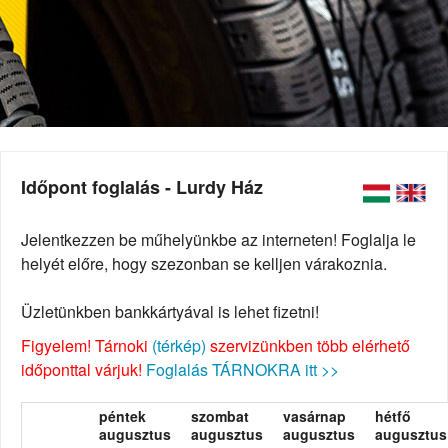
Időpont foglalás - Lurdy Ház
Jelentkezzen be műhelyünkbe az interneten! Foglalja le
helyét előre, hogy szezonban se kelljen várakoznia.
Üzletünkben bankkártyával is lehet fizetni!
Figyelem! Tárnoki
(térkép)
szervizünkben több elérhető
időponttal várjuk!
Foglalás TÁRNOKRA itt >>
péntek
szombat
vasárnap
hétfő
augusztus
augusztus
augusztus
augusztus