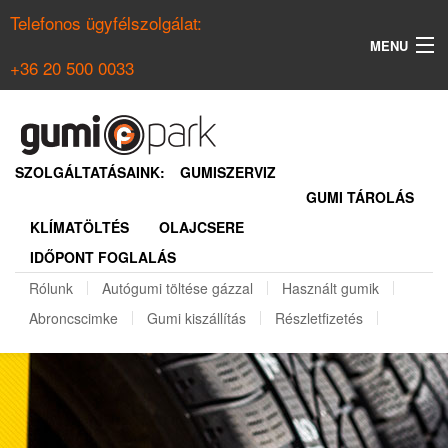
Telefonos ügyfélszolgálat:
MENU
+36 20 500 0033
KERESÉS
NYÁRI GUMI KERESŐ
SZOLGÁLTATÁSAINK:
GUMISZERVIZ
GUMI TÁROLÁS
TÉLI GUMI KERESŐ
KLÍMATÖLTÉS
OLAJCSERE
BELÉPÉS
IDŐPONT FOGLALÁS
REGISZTRÁCIÓ
Rólunk
Autógumi töltése gázzal
Használt gumik
Abroncscimke
Gumi kiszállítás
Részletfizetés