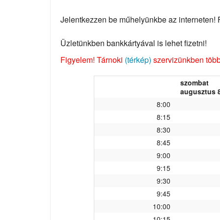
Jelentkezzen be műhelyünkbe az interneten! Fo
Üzletünkben bankkártyával is lehet fizetni!
Figyelem! Tárnoki
(térkép)
szervizünkben több 
szombat
augusztus 8
8:00
8:15
8:30
8:45
9:00
9:15
9:30
9:45
10:00
10:15