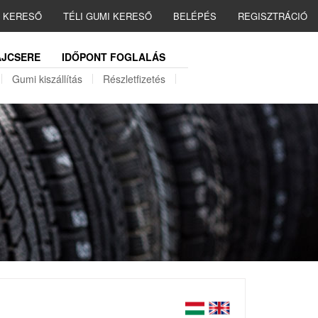
I KERESŐ
TÉLI GUMI KERESŐ
BELÉPÉS
REGISZTRÁCIÓ
JCSERE
IDŐPONT FOGLALÁS
Gumi kiszállítás
Részletfizetés