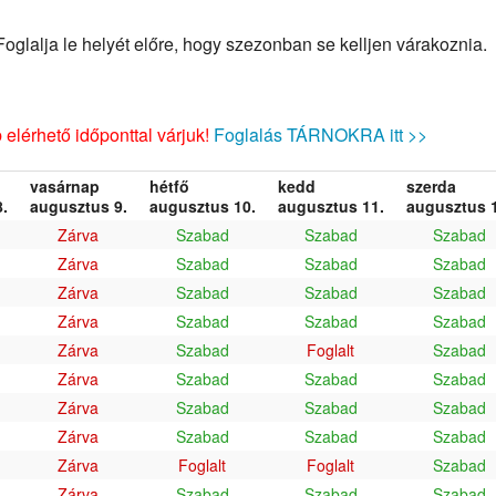
glalja le helyét előre, hogy szezonban se kelljen várakoznia.
elérhető időponttal várjuk!
Foglalás TÁRNOKRA itt >>
vasárnap
hétfő
kedd
szerda
.
augusztus 9.
augusztus 10.
augusztus 11.
augusztus 1
Zárva
Szabad
Szabad
Szabad
Zárva
Szabad
Szabad
Szabad
Zárva
Szabad
Szabad
Szabad
Zárva
Szabad
Szabad
Szabad
Zárva
Szabad
Foglalt
Szabad
Zárva
Szabad
Szabad
Szabad
Zárva
Szabad
Szabad
Szabad
Zárva
Szabad
Szabad
Szabad
Zárva
Foglalt
Foglalt
Szabad
Zárva
Szabad
Szabad
Szabad