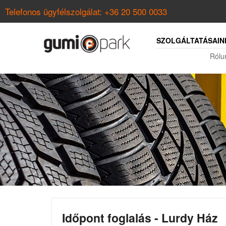
Telefonos ügyfélszolgálat:
+36 20 500 0033
SZOLGÁLTATÁSAIN
Rólu
Időpont foglalás - Lurdy Ház