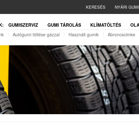
KERESÉS
NYÁRI GUM
K:
GUMISZERVIZ
GUMI TÁROLÁS
KLÍMATÖLTÉS
OLA
nk
Autógumi töltése gázzal
Használt gumik
Abroncscimke