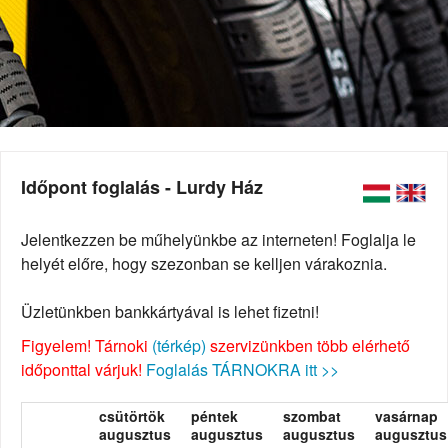
Időpont foglalás - Lurdy Ház
Jelentkezzen be műhelyünkbe az interneten! Foglalja le
helyét előre, hogy szezonban se kelljen várakoznia.
Üzletünkben bankkártyával is lehet fizetni!
Figyelem! Tárnoki
(térkép)
szervizünkben több elérhető
időponttal várjuk!
Foglalás TÁRNOKRA itt >>
csütörtök
péntek
szombat
vasárnap
augusztus
augusztus
augusztus
augusztus