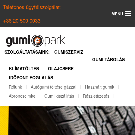
Telefonos ügyfélszolgálat:
MENU
+36 20 500 0033
KERESÉS
NYÁRI GUMI KERESŐ
SZOLGÁLTATÁSAINK:
GUMISZERVIZ
GUMI TÁROLÁS
TÉLI GUMI KERESŐ
KLÍMATÖLTÉS
OLAJCSERE
BELÉPÉS
IDŐPONT FOGLALÁS
REGISZTRÁCIÓ
Rólunk
Autógumi töltése gázzal
Használt gumik
Abroncscimke
Gumi kiszállítás
Részletfizetés