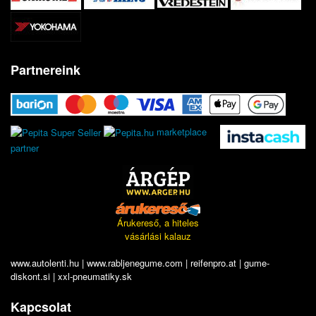
Partnereink
marketplace
partner
Árukereső, a hiteles
vásárlási kalauz
www.autolenti.hu
|
www.rabljenegume.com
|
reifenpro.at
|
gume-
diskont.si
|
xxl-pneumatiky.sk
Kapcsolat