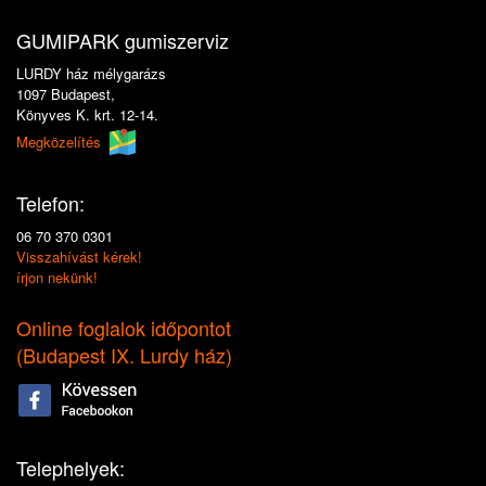
GUMIPARK gumiszerviz
LURDY ház mélygarázs
1097 Budapest,
Könyves K. krt. 12-14.
Megközelítés
Telefon:
06 70 370 0301
Visszahívást kérek!
írjon nekünk!
Online foglalok időpontot
(
Budapest IX. Lurdy ház
)
Telephelyek: