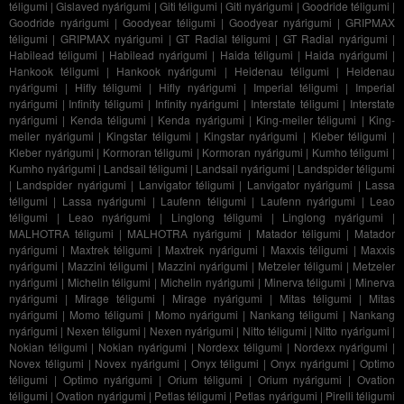
téligumi
|
Gislaved nyárigumi
|
Giti téligumi
|
Giti nyárigumi
|
Goodride téligumi
|
Goodride nyárigumi
|
Goodyear téligumi
|
Goodyear nyárigumi
|
GRIPMAX
téligumi
|
GRIPMAX nyárigumi
|
GT Radial téligumi
|
GT Radial nyárigumi
|
Habilead téligumi
|
Habilead nyárigumi
|
Haida téligumi
|
Haida nyárigumi
|
Hankook téligumi
|
Hankook nyárigumi
|
Heidenau téligumi
|
Heidenau
nyárigumi
|
Hifly téligumi
|
Hifly nyárigumi
|
Imperial téligumi
|
Imperial
nyárigumi
|
Infinity téligumi
|
Infinity nyárigumi
|
Interstate téligumi
|
Interstate
nyárigumi
|
Kenda téligumi
|
Kenda nyárigumi
|
King-meiler téligumi
|
King-
meiler nyárigumi
|
Kingstar téligumi
|
Kingstar nyárigumi
|
Kleber téligumi
|
Kleber nyárigumi
|
Kormoran téligumi
|
Kormoran nyárigumi
|
Kumho téligumi
|
Kumho nyárigumi
|
Landsail téligumi
|
Landsail nyárigumi
|
Landspider téligumi
|
Landspider nyárigumi
|
Lanvigator téligumi
|
Lanvigator nyárigumi
|
Lassa
téligumi
|
Lassa nyárigumi
|
Laufenn téligumi
|
Laufenn nyárigumi
|
Leao
téligumi
|
Leao nyárigumi
|
Linglong téligumi
|
Linglong nyárigumi
|
MALHOTRA téligumi
|
MALHOTRA nyárigumi
|
Matador téligumi
|
Matador
nyárigumi
|
Maxtrek téligumi
|
Maxtrek nyárigumi
|
Maxxis téligumi
|
Maxxis
nyárigumi
|
Mazzini téligumi
|
Mazzini nyárigumi
|
Metzeler téligumi
|
Metzeler
nyárigumi
|
Michelin téligumi
|
Michelin nyárigumi
|
Minerva téligumi
|
Minerva
nyárigumi
|
Mirage téligumi
|
Mirage nyárigumi
|
Mitas téligumi
|
Mitas
nyárigumi
|
Momo téligumi
|
Momo nyárigumi
|
Nankang téligumi
|
Nankang
nyárigumi
|
Nexen téligumi
|
Nexen nyárigumi
|
Nitto téligumi
|
Nitto nyárigumi
|
Nokian téligumi
|
Nokian nyárigumi
|
Nordexx téligumi
|
Nordexx nyárigumi
|
Novex téligumi
|
Novex nyárigumi
|
Onyx téligumi
|
Onyx nyárigumi
|
Optimo
téligumi
|
Optimo nyárigumi
|
Orium téligumi
|
Orium nyárigumi
|
Ovation
téligumi
|
Ovation nyárigumi
|
Petlas téligumi
|
Petlas nyárigumi
|
Pirelli téligumi