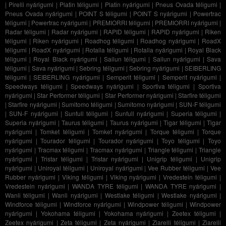
|
Pirelli nyárigumi
|
Platin téligumi
|
Platin nyárigumi
|
Pneus Ovada téligumi
|
Pneus Ovada nyárigumi
|
POINT S téligumi
|
POINT S nyárigumi
|
Powertrac
téligumi
|
Powertrac nyárigumi
|
PREMIORRI téligumi
|
PREMIORRI nyárigumi
|
Radar téligumi
|
Radar nyárigumi
|
RAPID téligumi
|
RAPID nyárigumi
|
Riken
téligumi
|
Riken nyárigumi
|
Roadhog téligumi
|
Roadhog nyárigumi
|
RoadX
téligumi
|
RoadX nyárigumi
|
Rotalla téligumi
|
Rotalla nyárigumi
|
Royal Black
téligumi
|
Royal Black nyárigumi
|
Sailun téligumi
|
Sailun nyárigumi
|
Sava
téligumi
|
Sava nyárigumi
|
Sebring téligumi
|
Sebring nyárigumi
|
SEIBERLING
téligumi
|
SEIBERLING nyárigumi
|
Semperit téligumi
|
Semperit nyárigumi
|
Speedways téligumi
|
Speedways nyárigumi
|
Sportiva téligumi
|
Sportiva
nyárigumi
|
Star Performer téligumi
|
Star Performer nyárigumi
|
Starfire téligumi
|
Starfire nyárigumi
|
Sumitomo téligumi
|
Sumitomo nyárigumi
|
SUN-F téligumi
|
SUN-F nyárigumi
|
Sunfull téligumi
|
Sunfull nyárigumi
|
Superia téligumi
|
Superia nyárigumi
|
Taurus téligumi
|
Taurus nyárigumi
|
Tigar téligumi
|
Tigar
nyárigumi
|
Tomket téligumi
|
Tomket nyárigumi
|
Torque téligumi
|
Torque
nyárigumi
|
Tourador téligumi
|
Tourador nyárigumi
|
Toyo téligumi
|
Toyo
nyárigumi
|
Tracmax téligumi
|
Tracmax nyárigumi
|
Triangle téligumi
|
Triangle
nyárigumi
|
Tristar téligumi
|
Tristar nyárigumi
|
Unigrip téligumi
|
Unigrip
nyárigumi
|
Uniroyal téligumi
|
Uniroyal nyárigumi
|
Vee Rubber téligumi
|
Vee
Rubber nyárigumi
|
Viking téligumi
|
Viking nyárigumi
|
Vredestein téligumi
|
Vredestein nyárigumi
|
WANDA TYRE téligumi
|
WANDA TYRE nyárigumi
|
Wanli téligumi
|
Wanli nyárigumi
|
Westlake téligumi
|
Westlake nyárigumi
|
Windforce téligumi
|
Windforce nyárigumi
|
Windpower téligumi
|
Windpower
nyárigumi
|
Yokohama téligumi
|
Yokohama nyárigumi
|
Zeetex téligumi
|
Zeetex nyárigumi
|
Zeta téligumi
|
Zeta nyárigumi
|
Ziarelli téligumi
|
Ziarelli