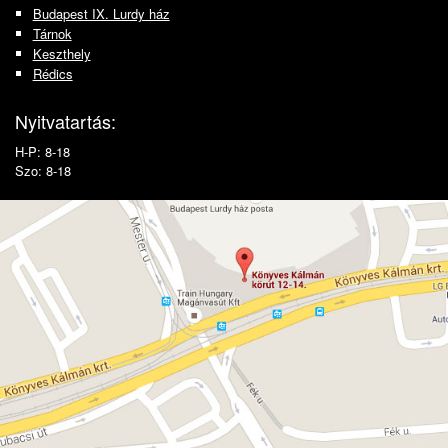
Budapest IX. Lurdy ház
Tárnok
Keszthely
Rédics
Nyitvatartás:
H-P: 8-18
Szo: 8-18