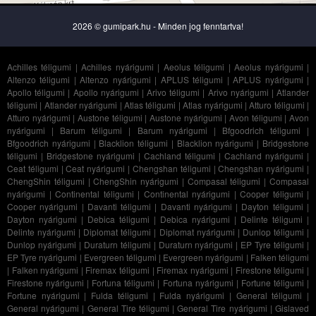
2026 © gumipark.hu - Minden jog fenntartva!
Achilles téligumi
|
Achilles nyárigumi
|
Aeolus téligumi
|
Aeolus nyárigumi
|
Altenzo téligumi
|
Altenzo nyárigumi
|
APLUS téligumi
|
APLUS nyárigumi
|
Apollo téligumi
|
Apollo nyárigumi
|
Arivo téligumi
|
Arivo nyárigumi
|
Atlander
téligumi
|
Atlander nyárigumi
|
Atlas téligumi
|
Atlas nyárigumi
|
Atturo téligumi
|
Atturo nyárigumi
|
Austone téligumi
|
Austone nyárigumi
|
Avon téligumi
|
Avon
nyárigumi
|
Barum téligumi
|
Barum nyárigumi
|
Bfgoodrich téligumi
|
Bfgoodrich nyárigumi
|
Blacklion téligumi
|
Blacklion nyárigumi
|
Bridgestone
téligumi
|
Bridgestone nyárigumi
|
Cachland téligumi
|
Cachland nyárigumi
|
Ceat téligumi
|
Ceat nyárigumi
|
Chengshan téligumi
|
Chengshan nyárigumi
|
ChengShin téligumi
|
ChengShin nyárigumi
|
Compasal téligumi
|
Compasal
nyárigumi
|
Continental téligumi
|
Continental nyárigumi
|
Cooper téligumi
|
Cooper nyárigumi
|
Davanti téligumi
|
Davanti nyárigumi
|
Dayton téligumi
|
Dayton nyárigumi
|
Debica téligumi
|
Debica nyárigumi
|
Delinte téligumi
|
Delinte nyárigumi
|
Diplomat téligumi
|
Diplomat nyárigumi
|
Dunlop téligumi
|
Dunlop nyárigumi
|
Duraturn téligumi
|
Duraturn nyárigumi
|
EP Tyre téligumi
|
EP Tyre nyárigumi
|
Evergreen téligumi
|
Evergreen nyárigumi
|
Falken téligumi
|
Falken nyárigumi
|
Firemax téligumi
|
Firemax nyárigumi
|
Firestone téligumi
|
Firestone nyárigumi
|
Fortuna téligumi
|
Fortuna nyárigumi
|
Fortune téligumi
|
Fortune nyárigumi
|
Fulda téligumi
|
Fulda nyárigumi
|
General téligumi
|
General nyárigumi
|
General Tire téligumi
|
General Tire nyárigumi
|
Gislaved