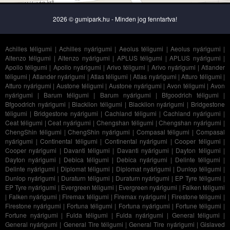
2026 © gumipark.hu - Minden jog fenntartva!
Achilles téligumi
|
Achilles nyárigumi
|
Aeolus téligumi
|
Aeolus nyárigumi
|
Altenzo téligumi
|
Altenzo nyárigumi
|
APLUS téligumi
|
APLUS nyárigumi
|
Apollo téligumi
|
Apollo nyárigumi
|
Arivo téligumi
|
Arivo nyárigumi
|
Atlander
téligumi
|
Atlander nyárigumi
|
Atlas téligumi
|
Atlas nyárigumi
|
Atturo téligumi
|
Atturo nyárigumi
|
Austone téligumi
|
Austone nyárigumi
|
Avon téligumi
|
Avon
nyárigumi
|
Barum téligumi
|
Barum nyárigumi
|
Bfgoodrich téligumi
|
Bfgoodrich nyárigumi
|
Blacklion téligumi
|
Blacklion nyárigumi
|
Bridgestone
téligumi
|
Bridgestone nyárigumi
|
Cachland téligumi
|
Cachland nyárigumi
|
Ceat téligumi
|
Ceat nyárigumi
|
Chengshan téligumi
|
Chengshan nyárigumi
|
ChengShin téligumi
|
ChengShin nyárigumi
|
Compasal téligumi
|
Compasal
nyárigumi
|
Continental téligumi
|
Continental nyárigumi
|
Cooper téligumi
|
Cooper nyárigumi
|
Davanti téligumi
|
Davanti nyárigumi
|
Dayton téligumi
|
Dayton nyárigumi
|
Debica téligumi
|
Debica nyárigumi
|
Delinte téligumi
|
Delinte nyárigumi
|
Diplomat téligumi
|
Diplomat nyárigumi
|
Dunlop téligumi
|
Dunlop nyárigumi
|
Duraturn téligumi
|
Duraturn nyárigumi
|
EP Tyre téligumi
|
EP Tyre nyárigumi
|
Evergreen téligumi
|
Evergreen nyárigumi
|
Falken téligumi
|
Falken nyárigumi
|
Firemax téligumi
|
Firemax nyárigumi
|
Firestone téligumi
|
Firestone nyárigumi
|
Fortuna téligumi
|
Fortuna nyárigumi
|
Fortune téligumi
|
Fortune nyárigumi
|
Fulda téligumi
|
Fulda nyárigumi
|
General téligumi
|
General nyárigumi
|
General Tire téligumi
|
General Tire nyárigumi
|
Gislaved