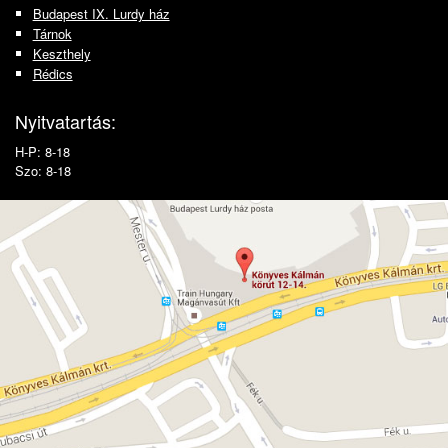
Budapest IX. Lurdy ház
Tárnok
Keszthely
Rédics
Nyitvatartás:
H-P: 8-18
Szo: 8-18