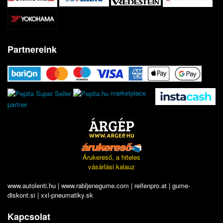
Partnereink
marketplace
partner
Árukereső, a hiteles
vásárlási kalauz
www.autolenti.hu
|
www.rabljenegume.com
|
reifenpro.at
|
gume-
diskont.si
|
xxl-pneumatiky.sk
Kapcsolat