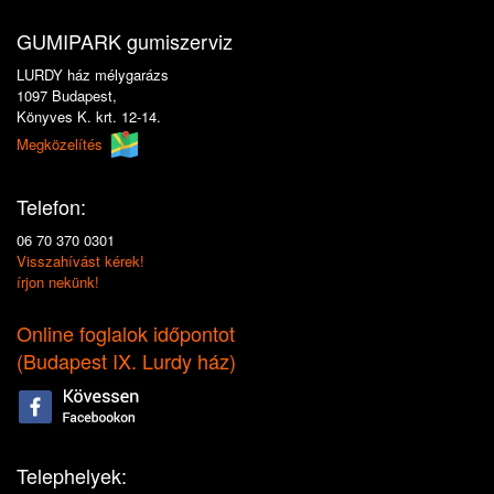
GUMIPARK gumiszerviz
LURDY ház mélygarázs
1097 Budapest,
Könyves K. krt. 12-14.
Megközelítés
Telefon:
06 70 370 0301
Visszahívást kérek!
írjon nekünk!
Online foglalok időpontot
(
Budapest IX. Lurdy ház
)
Telephelyek: