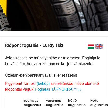
Időpont foglalás - Lurdy Ház
Jelentkezzen be műhelyünkbe az interneten! Foglalja le
helyét előre, hogy szezonban se kelljen várakoznia.
Üzletünkben bankkártyával is lehet fizetni!
Figyelem! Tárnoki
(térkép)
szervizünkben több elérhető
időponttal várjuk!
Foglalás TÁRNOKRA itt >>
szombat
vasárnap
hétfő
kedd
augusztus
augusztus
augusztus
augusztus