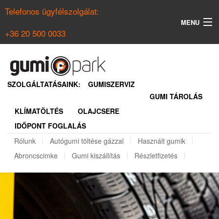
Telefonos ügyfélszolgálat:
MENU
+36 20 500 0033
KERESÉS
NYÁRI GUMI KERESŐ
SZOLGÁLTATÁSAINK:
GUMISZERVIZ
GUMI TÁROLÁS
TÉLI GUMI KERESŐ
KLÍMATÖLTÉS
OLAJCSERE
BELÉPÉS
IDŐPONT FOGLALÁS
REGISZTRÁCIÓ
Rólunk
Autógumi töltése gázzal
Használt gumik
Abroncscimke
Gumi kiszállítás
Részletfizetés