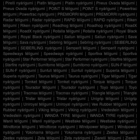
|
Pirelli nyárigumi
|
Platin téligumi
|
Platin nyárigumi
|
Pneus Ovada téligumi
|
Pneus Ovada nyárigumi
|
POINT S téligumi
|
POINT S nyárigumi
|
Powertrac
téligumi
|
Powertrac nyárigumi
|
PREMIORRI téligumi
|
PREMIORRI nyárigumi
|
Radar téligumi
|
Radar nyárigumi
|
RAPID téligumi
|
RAPID nyárigumi
|
Riken
téligumi
|
Riken nyárigumi
|
Roadhog téligumi
|
Roadhog nyárigumi
|
RoadX
téligumi
|
RoadX nyárigumi
|
Rotalla téligumi
|
Rotalla nyárigumi
|
Royal Black
téligumi
|
Royal Black nyárigumi
|
Sailun téligumi
|
Sailun nyárigumi
|
Sava
téligumi
|
Sava nyárigumi
|
Sebring téligumi
|
Sebring nyárigumi
|
SEIBERLING
téligumi
|
SEIBERLING nyárigumi
|
Semperit téligumi
|
Semperit nyárigumi
|
Speedways téligumi
|
Speedways nyárigumi
|
Sportiva téligumi
|
Sportiva
nyárigumi
|
Star Performer téligumi
|
Star Performer nyárigumi
|
Starfire téligumi
|
Starfire nyárigumi
|
Sumitomo téligumi
|
Sumitomo nyárigumi
|
SUN-F téligumi
|
SUN-F nyárigumi
|
Sunfull téligumi
|
Sunfull nyárigumi
|
Superia téligumi
|
Superia nyárigumi
|
Taurus téligumi
|
Taurus nyárigumi
|
Tigar téligumi
|
Tigar
nyárigumi
|
Tomket téligumi
|
Tomket nyárigumi
|
Torque téligumi
|
Torque
nyárigumi
|
Tourador téligumi
|
Tourador nyárigumi
|
Toyo téligumi
|
Toyo
nyárigumi
|
Tracmax téligumi
|
Tracmax nyárigumi
|
Triangle téligumi
|
Triangle
nyárigumi
|
Tristar téligumi
|
Tristar nyárigumi
|
Unigrip téligumi
|
Unigrip
nyárigumi
|
Uniroyal téligumi
|
Uniroyal nyárigumi
|
Vee Rubber téligumi
|
Vee
Rubber nyárigumi
|
Viking téligumi
|
Viking nyárigumi
|
Vredestein téligumi
|
Vredestein nyárigumi
|
WANDA TYRE téligumi
|
WANDA TYRE nyárigumi
|
Wanli téligumi
|
Wanli nyárigumi
|
Westlake téligumi
|
Westlake nyárigumi
|
Windforce téligumi
|
Windforce nyárigumi
|
Windpower téligumi
|
Windpower
nyárigumi
|
Yokohama téligumi
|
Yokohama nyárigumi
|
Zeetex téligumi
|
Zeetex nyárigumi
|
Zeta téligumi
|
Zeta nyárigumi
|
Ziarelli téligumi
|
Ziarelli