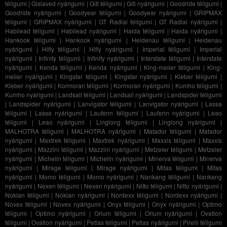
téligumi
|
Gislaved nyárigumi
|
Giti téligumi
|
Giti nyárigumi
|
Goodride téligumi
|
Goodride nyárigumi
|
Goodyear téligumi
|
Goodyear nyárigumi
|
GRIPMAX
téligumi
|
GRIPMAX nyárigumi
|
GT Radial téligumi
|
GT Radial nyárigumi
|
Habilead téligumi
|
Habilead nyárigumi
|
Haida téligumi
|
Haida nyárigumi
|
Hankook téligumi
|
Hankook nyárigumi
|
Heidenau téligumi
|
Heidenau
nyárigumi
|
Hifly téligumi
|
Hifly nyárigumi
|
Imperial téligumi
|
Imperial
nyárigumi
|
Infinity téligumi
|
Infinity nyárigumi
|
Interstate téligumi
|
Interstate
nyárigumi
|
Kenda téligumi
|
Kenda nyárigumi
|
King-meiler téligumi
|
King-
meiler nyárigumi
|
Kingstar téligumi
|
Kingstar nyárigumi
|
Kleber téligumi
|
Kleber nyárigumi
|
Kormoran téligumi
|
Kormoran nyárigumi
|
Kumho téligumi
|
Kumho nyárigumi
|
Landsail téligumi
|
Landsail nyárigumi
|
Landspider téligumi
|
Landspider nyárigumi
|
Lanvigator téligumi
|
Lanvigator nyárigumi
|
Lassa
téligumi
|
Lassa nyárigumi
|
Laufenn téligumi
|
Laufenn nyárigumi
|
Leao
téligumi
|
Leao nyárigumi
|
Linglong téligumi
|
Linglong nyárigumi
|
MALHOTRA téligumi
|
MALHOTRA nyárigumi
|
Matador téligumi
|
Matador
nyárigumi
|
Maxtrek téligumi
|
Maxtrek nyárigumi
|
Maxxis téligumi
|
Maxxis
nyárigumi
|
Mazzini téligumi
|
Mazzini nyárigumi
|
Metzeler téligumi
|
Metzeler
nyárigumi
|
Michelin téligumi
|
Michelin nyárigumi
|
Minerva téligumi
|
Minerva
nyárigumi
|
Mirage téligumi
|
Mirage nyárigumi
|
Mitas téligumi
|
Mitas
nyárigumi
|
Momo téligumi
|
Momo nyárigumi
|
Nankang téligumi
|
Nankang
nyárigumi
|
Nexen téligumi
|
Nexen nyárigumi
|
Nitto téligumi
|
Nitto nyárigumi
|
Nokian téligumi
|
Nokian nyárigumi
|
Nordexx téligumi
|
Nordexx nyárigumi
|
Novex téligumi
|
Novex nyárigumi
|
Onyx téligumi
|
Onyx nyárigumi
|
Optimo
téligumi
|
Optimo nyárigumi
|
Orium téligumi
|
Orium nyárigumi
|
Ovation
téligumi
|
Ovation nyárigumi
|
Petlas téligumi
|
Petlas nyárigumi
|
Pirelli téligumi