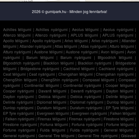
2026 © gumipark.hu - Minden jog fenntartva!
Achilles téligumi
|
Achilles nyárigumi
|
Aeolus téligumi
|
Aeolus nyárigumi
|
Altenzo téligumi
|
Altenzo nyárigumi
|
APLUS téligumi
|
APLUS nyárigumi
|
Apollo téligumi
|
Apollo nyárigumi
|
Arivo téligumi
|
Arivo nyárigumi
|
Atlander
téligumi
|
Atlander nyárigumi
|
Atlas téligumi
|
Atlas nyárigumi
|
Atturo téligumi
|
Atturo nyárigumi
|
Austone téligumi
|
Austone nyárigumi
|
Avon téligumi
|
Avon
nyárigumi
|
Barum téligumi
|
Barum nyárigumi
|
Bfgoodrich téligumi
|
Bfgoodrich nyárigumi
|
Blacklion téligumi
|
Blacklion nyárigumi
|
Bridgestone
téligumi
|
Bridgestone nyárigumi
|
Cachland téligumi
|
Cachland nyárigumi
|
Ceat téligumi
|
Ceat nyárigumi
|
Chengshan téligumi
|
Chengshan nyárigumi
|
ChengShin téligumi
|
ChengShin nyárigumi
|
Compasal téligumi
|
Compasal
nyárigumi
|
Continental téligumi
|
Continental nyárigumi
|
Cooper téligumi
|
Cooper nyárigumi
|
Davanti téligumi
|
Davanti nyárigumi
|
Dayton téligumi
|
Dayton nyárigumi
|
Debica téligumi
|
Debica nyárigumi
|
Delinte téligumi
|
Delinte nyárigumi
|
Diplomat téligumi
|
Diplomat nyárigumi
|
Dunlop téligumi
|
Dunlop nyárigumi
|
Duraturn téligumi
|
Duraturn nyárigumi
|
EP Tyre téligumi
|
EP Tyre nyárigumi
|
Evergreen téligumi
|
Evergreen nyárigumi
|
Falken téligumi
|
Falken nyárigumi
|
Firemax téligumi
|
Firemax nyárigumi
|
Firestone téligumi
|
Firestone nyárigumi
|
Fortuna téligumi
|
Fortuna nyárigumi
|
Fortune téligumi
|
Fortune nyárigumi
|
Fulda téligumi
|
Fulda nyárigumi
|
General téligumi
|
General nyárigumi
|
General Tire téligumi
|
General Tire nyárigumi
|
Gislaved