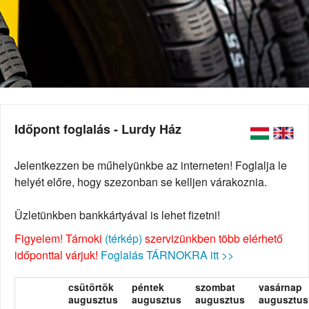
Időpont foglalás - Lurdy Ház
Jelentkezzen be műhelyünkbe az interneten! Foglalja le
helyét előre, hogy szezonban se kelljen várakoznia.
Üzletünkben bankkártyával is lehet fizetni!
Figyelem! Tárnoki
(térkép)
szervizünkben több elérhető
időponttal várjuk!
Foglalás TÁRNOKRA itt >>
csütörtök
péntek
szombat
vasárnap
augusztus
augusztus
augusztus
augusztus