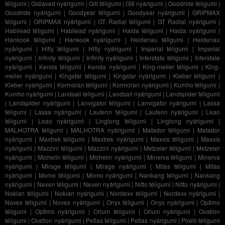
téligumi
|
Gislaved nyárigumi
|
Giti téligumi
|
Giti nyárigumi
|
Goodride téligumi
|
Goodride nyárigumi
|
Goodyear téligumi
|
Goodyear nyárigumi
|
GRIPMAX
téligumi
|
GRIPMAX nyárigumi
|
GT Radial téligumi
|
GT Radial nyárigumi
|
Habilead téligumi
|
Habilead nyárigumi
|
Haida téligumi
|
Haida nyárigumi
|
Hankook téligumi
|
Hankook nyárigumi
|
Heidenau téligumi
|
Heidenau
nyárigumi
|
Hifly téligumi
|
Hifly nyárigumi
|
Imperial téligumi
|
Imperial
nyárigumi
|
Infinity téligumi
|
Infinity nyárigumi
|
Interstate téligumi
|
Interstate
nyárigumi
|
Kenda téligumi
|
Kenda nyárigumi
|
King-meiler téligumi
|
King-
meiler nyárigumi
|
Kingstar téligumi
|
Kingstar nyárigumi
|
Kleber téligumi
|
Kleber nyárigumi
|
Kormoran téligumi
|
Kormoran nyárigumi
|
Kumho téligumi
|
Kumho nyárigumi
|
Landsail téligumi
|
Landsail nyárigumi
|
Landspider téligumi
|
Landspider nyárigumi
|
Lanvigator téligumi
|
Lanvigator nyárigumi
|
Lassa
téligumi
|
Lassa nyárigumi
|
Laufenn téligumi
|
Laufenn nyárigumi
|
Leao
téligumi
|
Leao nyárigumi
|
Linglong téligumi
|
Linglong nyárigumi
|
MALHOTRA téligumi
|
MALHOTRA nyárigumi
|
Matador téligumi
|
Matador
nyárigumi
|
Maxtrek téligumi
|
Maxtrek nyárigumi
|
Maxxis téligumi
|
Maxxis
nyárigumi
|
Mazzini téligumi
|
Mazzini nyárigumi
|
Metzeler téligumi
|
Metzeler
nyárigumi
|
Michelin téligumi
|
Michelin nyárigumi
|
Minerva téligumi
|
Minerva
nyárigumi
|
Mirage téligumi
|
Mirage nyárigumi
|
Mitas téligumi
|
Mitas
nyárigumi
|
Momo téligumi
|
Momo nyárigumi
|
Nankang téligumi
|
Nankang
nyárigumi
|
Nexen téligumi
|
Nexen nyárigumi
|
Nitto téligumi
|
Nitto nyárigumi
|
Nokian téligumi
|
Nokian nyárigumi
|
Nordexx téligumi
|
Nordexx nyárigumi
|
Novex téligumi
|
Novex nyárigumi
|
Onyx téligumi
|
Onyx nyárigumi
|
Optimo
téligumi
|
Optimo nyárigumi
|
Orium téligumi
|
Orium nyárigumi
|
Ovation
téligumi
|
Ovation nyárigumi
|
Petlas téligumi
|
Petlas nyárigumi
|
Pirelli téligumi