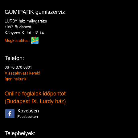
GUMIPARK gumiszerviz
LURDY ház mélygarázs
1097 Budapest,
Könyves K. krt. 12-14.
Megközelítés
Telefon:
06 70 370 0301
Visszahívást kérek!
írjon nekünk!
Online foglalok időpontot
(
Budapest IX. Lurdy ház
)
Telephelyek: