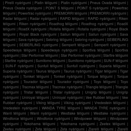
|
Pirelli nyárigumi
|
Platin téligumi
|
Platin nyárigumi
|
Pneus Ovada téligumi
|
Pneus Ovada nyárigumi
|
POINT S téligumi
|
POINT S nyárigumi
|
Powertrac
téligumi
|
Powertrac nyárigumi
|
PREMIORRI téligumi
|
PREMIORRI nyárigumi
|
Radar téligumi
|
Radar nyárigumi
|
RAPID téligumi
|
RAPID nyárigumi
|
Riken
téligumi
|
Riken nyárigumi
|
Roadhog téligumi
|
Roadhog nyárigumi
|
RoadX
téligumi
|
RoadX nyárigumi
|
Rotalla téligumi
|
Rotalla nyárigumi
|
Royal Black
téligumi
|
Royal Black nyárigumi
|
Sailun téligumi
|
Sailun nyárigumi
|
Sava
téligumi
|
Sava nyárigumi
|
Sebring téligumi
|
Sebring nyárigumi
|
SEIBERLING
téligumi
|
SEIBERLING nyárigumi
|
Semperit téligumi
|
Semperit nyárigumi
|
Speedways téligumi
|
Speedways nyárigumi
|
Sportiva téligumi
|
Sportiva
nyárigumi
|
Star Performer téligumi
|
Star Performer nyárigumi
|
Starfire téligumi
|
Starfire nyárigumi
|
Sumitomo téligumi
|
Sumitomo nyárigumi
|
SUN-F téligumi
|
SUN-F nyárigumi
|
Sunfull téligumi
|
Sunfull nyárigumi
|
Superia téligumi
|
Superia nyárigumi
|
Taurus téligumi
|
Taurus nyárigumi
|
Tigar téligumi
|
Tigar
nyárigumi
|
Tomket téligumi
|
Tomket nyárigumi
|
Torque téligumi
|
Torque
nyárigumi
|
Tourador téligumi
|
Tourador nyárigumi
|
Toyo téligumi
|
Toyo
nyárigumi
|
Tracmax téligumi
|
Tracmax nyárigumi
|
Triangle téligumi
|
Triangle
nyárigumi
|
Tristar téligumi
|
Tristar nyárigumi
|
Unigrip téligumi
|
Unigrip
nyárigumi
|
Uniroyal téligumi
|
Uniroyal nyárigumi
|
Vee Rubber téligumi
|
Vee
Rubber nyárigumi
|
Viking téligumi
|
Viking nyárigumi
|
Vredestein téligumi
|
Vredestein nyárigumi
|
WANDA TYRE téligumi
|
WANDA TYRE nyárigumi
|
Wanli téligumi
|
Wanli nyárigumi
|
Westlake téligumi
|
Westlake nyárigumi
|
Windforce téligumi
|
Windforce nyárigumi
|
Windpower téligumi
|
Windpower
nyárigumi
|
Yokohama téligumi
|
Yokohama nyárigumi
|
Zeetex téligumi
|
Zeetex nyárigumi
|
Zeta téligumi
|
Zeta nyárigumi
|
Ziarelli téligumi
|
Ziarelli