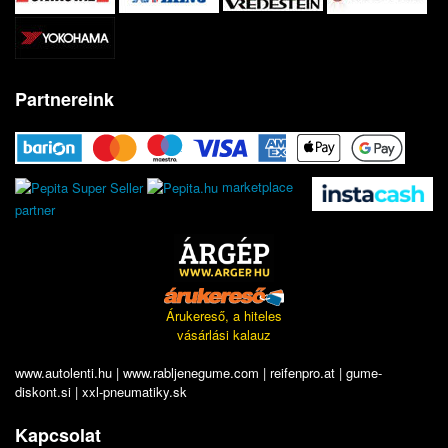
Partnereink
marketplace
partner
Árukereső, a hiteles
vásárlási kalauz
www.autolenti.hu
|
www.rabljenegume.com
|
reifenpro.at
|
gume-
diskont.si
|
xxl-pneumatiky.sk
Kapcsolat