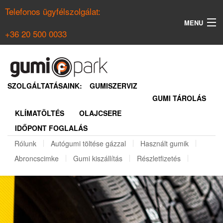
Telefonos ügyfélszolgálat:
MENU
+36 20 500 0033
KERESÉS
NYÁRI GUMI KERESŐ
SZOLGÁLTATÁSAINK:
GUMISZERVIZ
GUMI TÁROLÁS
TÉLI GUMI KERESŐ
KLÍMATÖLTÉS
OLAJCSERE
BELÉPÉS
IDŐPONT FOGLALÁS
REGISZTRÁCIÓ
Rólunk
Autógumi töltése gázzal
Használt gumik
Abroncscimke
Gumi kiszállítás
Részletfizetés