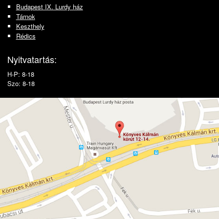
Budapest IX. Lurdy ház
Tárnok
Keszthely
Rédics
Nyitvatartás:
H-P: 8-18
Szo: 8-18