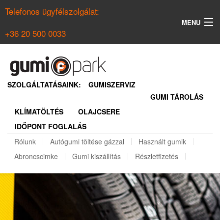
Telefonos ügyfélszolgálat:
MENU
+36 20 500 0033
KERESÉS
NYÁRI GUMI KERESŐ
SZOLGÁLTATÁSAINK:
GUMISZERVIZ
GUMI TÁROLÁS
TÉLI GUMI KERESŐ
KLÍMATÖLTÉS
OLAJCSERE
BELÉPÉS
IDŐPONT FOGLALÁS
REGISZTRÁCIÓ
Rólunk
Autógumi töltése gázzal
Használt gumik
Abroncscimke
Gumi kiszállítás
Részletfizetés