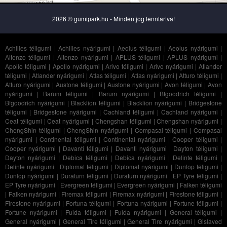
2026 © gumipark.hu - Minden jog fenntartva!
Achilles téligumi
|
Achilles nyárigumi
|
Aeolus téligumi
|
Aeolus nyárigumi
|
Altenzo téligumi
|
Altenzo nyárigumi
|
APLUS téligumi
|
APLUS nyárigumi
|
Apollo téligumi
|
Apollo nyárigumi
|
Arivo téligumi
|
Arivo nyárigumi
|
Atlander
téligumi
|
Atlander nyárigumi
|
Atlas téligumi
|
Atlas nyárigumi
|
Atturo téligumi
|
Atturo nyárigumi
|
Austone téligumi
|
Austone nyárigumi
|
Avon téligumi
|
Avon
nyárigumi
|
Barum téligumi
|
Barum nyárigumi
|
Bfgoodrich téligumi
|
Bfgoodrich nyárigumi
|
Blacklion téligumi
|
Blacklion nyárigumi
|
Bridgestone
téligumi
|
Bridgestone nyárigumi
|
Cachland téligumi
|
Cachland nyárigumi
|
Ceat téligumi
|
Ceat nyárigumi
|
Chengshan téligumi
|
Chengshan nyárigumi
|
ChengShin téligumi
|
ChengShin nyárigumi
|
Compasal téligumi
|
Compasal
nyárigumi
|
Continental téligumi
|
Continental nyárigumi
|
Cooper téligumi
|
Cooper nyárigumi
|
Davanti téligumi
|
Davanti nyárigumi
|
Dayton téligumi
|
Dayton nyárigumi
|
Debica téligumi
|
Debica nyárigumi
|
Delinte téligumi
|
Delinte nyárigumi
|
Diplomat téligumi
|
Diplomat nyárigumi
|
Dunlop téligumi
|
Dunlop nyárigumi
|
Duraturn téligumi
|
Duraturn nyárigumi
|
EP Tyre téligumi
|
EP Tyre nyárigumi
|
Evergreen téligumi
|
Evergreen nyárigumi
|
Falken téligumi
|
Falken nyárigumi
|
Firemax téligumi
|
Firemax nyárigumi
|
Firestone téligumi
|
Firestone nyárigumi
|
Fortuna téligumi
|
Fortuna nyárigumi
|
Fortune téligumi
|
Fortune nyárigumi
|
Fulda téligumi
|
Fulda nyárigumi
|
General téligumi
|
General nyárigumi
|
General Tire téligumi
|
General Tire nyárigumi
|
Gislaved