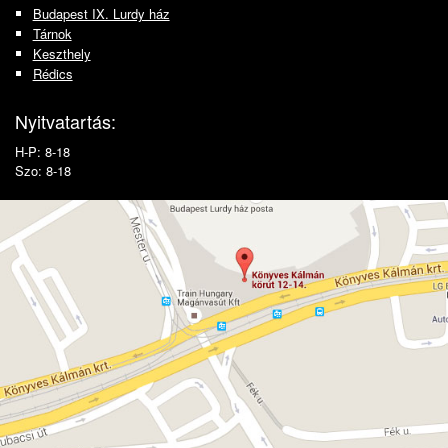
Budapest IX. Lurdy ház
Tárnok
Keszthely
Rédics
Nyitvatartás:
H-P: 8-18
Szo: 8-18