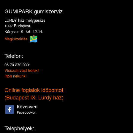
GUMIPARK gumiszerviz
LURDY ház mélygarázs
1097 Budapest,
Könyves K. krt. 12-14.
Megközelítés
Telefon:
06 70 370 0301
Visszahívást kérek!
írjon nekünk!
Online foglalok időpontot
(
Budapest IX. Lurdy ház
)
Telephelyek: