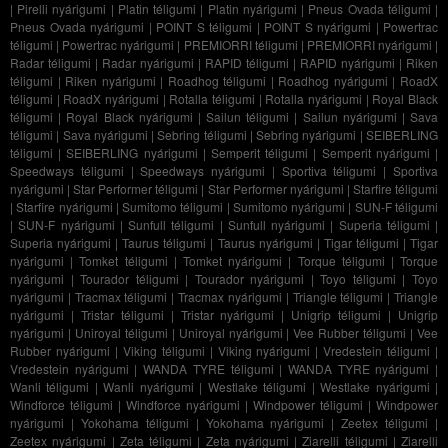
|
Pirelli nyárigumi
|
Platin téligumi
|
Platin nyárigumi
|
Pneus Ovada téligumi
|
Pneus Ovada nyárigumi
|
POINT S téligumi
|
POINT S nyárigumi
|
Powertrac
téligumi
|
Powertrac nyárigumi
|
PREMIORRI téligumi
|
PREMIORRI nyárigumi
|
Radar téligumi
|
Radar nyárigumi
|
RAPID téligumi
|
RAPID nyárigumi
|
Riken
téligumi
|
Riken nyárigumi
|
Roadhog téligumi
|
Roadhog nyárigumi
|
RoadX
téligumi
|
RoadX nyárigumi
|
Rotalla téligumi
|
Rotalla nyárigumi
|
Royal Black
téligumi
|
Royal Black nyárigumi
|
Sailun téligumi
|
Sailun nyárigumi
|
Sava
téligumi
|
Sava nyárigumi
|
Sebring téligumi
|
Sebring nyárigumi
|
SEIBERLING
téligumi
|
SEIBERLING nyárigumi
|
Semperit téligumi
|
Semperit nyárigumi
|
Speedways téligumi
|
Speedways nyárigumi
|
Sportiva téligumi
|
Sportiva
nyárigumi
|
Star Performer téligumi
|
Star Performer nyárigumi
|
Starfire téligumi
|
Starfire nyárigumi
|
Sumitomo téligumi
|
Sumitomo nyárigumi
|
SUN-F téligumi
|
SUN-F nyárigumi
|
Sunfull téligumi
|
Sunfull nyárigumi
|
Superia téligumi
|
Superia nyárigumi
|
Taurus téligumi
|
Taurus nyárigumi
|
Tigar téligumi
|
Tigar
nyárigumi
|
Tomket téligumi
|
Tomket nyárigumi
|
Torque téligumi
|
Torque
nyárigumi
|
Tourador téligumi
|
Tourador nyárigumi
|
Toyo téligumi
|
Toyo
nyárigumi
|
Tracmax téligumi
|
Tracmax nyárigumi
|
Triangle téligumi
|
Triangle
nyárigumi
|
Tristar téligumi
|
Tristar nyárigumi
|
Unigrip téligumi
|
Unigrip
nyárigumi
|
Uniroyal téligumi
|
Uniroyal nyárigumi
|
Vee Rubber téligumi
|
Vee
Rubber nyárigumi
|
Viking téligumi
|
Viking nyárigumi
|
Vredestein téligumi
|
Vredestein nyárigumi
|
WANDA TYRE téligumi
|
WANDA TYRE nyárigumi
|
Wanli téligumi
|
Wanli nyárigumi
|
Westlake téligumi
|
Westlake nyárigumi
|
Windforce téligumi
|
Windforce nyárigumi
|
Windpower téligumi
|
Windpower
nyárigumi
|
Yokohama téligumi
|
Yokohama nyárigumi
|
Zeetex téligumi
|
Zeetex nyárigumi
|
Zeta téligumi
|
Zeta nyárigumi
|
Ziarelli téligumi
|
Ziarelli