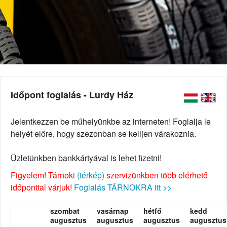
Időpont foglalás - Lurdy Ház
Jelentkezzen be műhelyünkbe az interneten! Foglalja le
helyét előre, hogy szezonban se kelljen várakoznia.
Üzletünkben bankkártyával is lehet fizetni!
Figyelem! Tárnoki
(térkép)
szervizünkben több elérhető
időponttal várjuk!
Foglalás TÁRNOKRA itt >>
szombat
vasárnap
hétfő
kedd
augusztus
augusztus
augusztus
augusztus