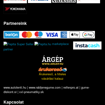
Partnereink
marketplace
partner
Árukereső, a hiteles
vásárlási kalauz
www.autolenti.hu
|
www.rabljenegume.com
|
reifenpro.at
|
gume-
diskont.si
|
xxl-pneumatiky.sk
Kapcsolat