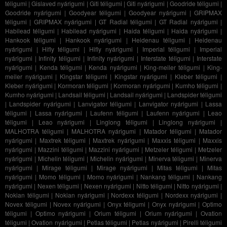
téligumi
|
Gislaved nyárigumi
|
Giti téligumi
|
Giti nyárigumi
|
Goodride téligumi
|
Goodride nyárigumi
|
Goodyear téligumi
|
Goodyear nyárigumi
|
GRIPMAX
téligumi
|
GRIPMAX nyárigumi
|
GT Radial téligumi
|
GT Radial nyárigumi
|
Habilead téligumi
|
Habilead nyárigumi
|
Haida téligumi
|
Haida nyárigumi
|
Hankook téligumi
|
Hankook nyárigumi
|
Heidenau téligumi
|
Heidenau
nyárigumi
|
Hifly téligumi
|
Hifly nyárigumi
|
Imperial téligumi
|
Imperial
nyárigumi
|
Infinity téligumi
|
Infinity nyárigumi
|
Interstate téligumi
|
Interstate
nyárigumi
|
Kenda téligumi
|
Kenda nyárigumi
|
King-meiler téligumi
|
King-
meiler nyárigumi
|
Kingstar téligumi
|
Kingstar nyárigumi
|
Kleber téligumi
|
Kleber nyárigumi
|
Kormoran téligumi
|
Kormoran nyárigumi
|
Kumho téligumi
|
Kumho nyárigumi
|
Landsail téligumi
|
Landsail nyárigumi
|
Landspider téligumi
|
Landspider nyárigumi
|
Lanvigator téligumi
|
Lanvigator nyárigumi
|
Lassa
téligumi
|
Lassa nyárigumi
|
Laufenn téligumi
|
Laufenn nyárigumi
|
Leao
téligumi
|
Leao nyárigumi
|
Linglong téligumi
|
Linglong nyárigumi
|
MALHOTRA téligumi
|
MALHOTRA nyárigumi
|
Matador téligumi
|
Matador
nyárigumi
|
Maxtrek téligumi
|
Maxtrek nyárigumi
|
Maxxis téligumi
|
Maxxis
nyárigumi
|
Mazzini téligumi
|
Mazzini nyárigumi
|
Metzeler téligumi
|
Metzeler
nyárigumi
|
Michelin téligumi
|
Michelin nyárigumi
|
Minerva téligumi
|
Minerva
nyárigumi
|
Mirage téligumi
|
Mirage nyárigumi
|
Mitas téligumi
|
Mitas
nyárigumi
|
Momo téligumi
|
Momo nyárigumi
|
Nankang téligumi
|
Nankang
nyárigumi
|
Nexen téligumi
|
Nexen nyárigumi
|
Nitto téligumi
|
Nitto nyárigumi
|
Nokian téligumi
|
Nokian nyárigumi
|
Nordexx téligumi
|
Nordexx nyárigumi
|
Novex téligumi
|
Novex nyárigumi
|
Onyx téligumi
|
Onyx nyárigumi
|
Optimo
téligumi
|
Optimo nyárigumi
|
Orium téligumi
|
Orium nyárigumi
|
Ovation
téligumi
|
Ovation nyárigumi
|
Petlas téligumi
|
Petlas nyárigumi
|
Pirelli téligumi