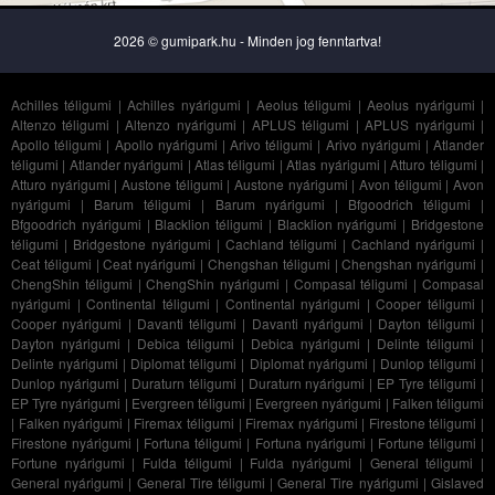
2026 © gumipark.hu - Minden jog fenntartva!
Achilles téligumi
|
Achilles nyárigumi
|
Aeolus téligumi
|
Aeolus nyárigumi
|
Altenzo téligumi
|
Altenzo nyárigumi
|
APLUS téligumi
|
APLUS nyárigumi
|
Apollo téligumi
|
Apollo nyárigumi
|
Arivo téligumi
|
Arivo nyárigumi
|
Atlander
téligumi
|
Atlander nyárigumi
|
Atlas téligumi
|
Atlas nyárigumi
|
Atturo téligumi
|
Atturo nyárigumi
|
Austone téligumi
|
Austone nyárigumi
|
Avon téligumi
|
Avon
nyárigumi
|
Barum téligumi
|
Barum nyárigumi
|
Bfgoodrich téligumi
|
Bfgoodrich nyárigumi
|
Blacklion téligumi
|
Blacklion nyárigumi
|
Bridgestone
téligumi
|
Bridgestone nyárigumi
|
Cachland téligumi
|
Cachland nyárigumi
|
Ceat téligumi
|
Ceat nyárigumi
|
Chengshan téligumi
|
Chengshan nyárigumi
|
ChengShin téligumi
|
ChengShin nyárigumi
|
Compasal téligumi
|
Compasal
nyárigumi
|
Continental téligumi
|
Continental nyárigumi
|
Cooper téligumi
|
Cooper nyárigumi
|
Davanti téligumi
|
Davanti nyárigumi
|
Dayton téligumi
|
Dayton nyárigumi
|
Debica téligumi
|
Debica nyárigumi
|
Delinte téligumi
|
Delinte nyárigumi
|
Diplomat téligumi
|
Diplomat nyárigumi
|
Dunlop téligumi
|
Dunlop nyárigumi
|
Duraturn téligumi
|
Duraturn nyárigumi
|
EP Tyre téligumi
|
EP Tyre nyárigumi
|
Evergreen téligumi
|
Evergreen nyárigumi
|
Falken téligumi
|
Falken nyárigumi
|
Firemax téligumi
|
Firemax nyárigumi
|
Firestone téligumi
|
Firestone nyárigumi
|
Fortuna téligumi
|
Fortuna nyárigumi
|
Fortune téligumi
|
Fortune nyárigumi
|
Fulda téligumi
|
Fulda nyárigumi
|
General téligumi
|
General nyárigumi
|
General Tire téligumi
|
General Tire nyárigumi
|
Gislaved