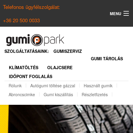
Telefonos ügyfélszolgálat:
MENU
+36 20 500 0033
KERESÉS
NYÁRI GUMI KERESŐ
SZOLGÁLTATÁSAINK:
GUMISZERVIZ
GUMI TÁROLÁS
TÉLI GUMI KERESŐ
KLÍMATÖLTÉS
OLAJCSERE
BELÉPÉS
IDŐPONT FOGLALÁS
REGISZTRÁCIÓ
Rólunk
Autógumi töltése gázzal
Használt gumik
Abroncscimke
Gumi kiszállítás
Részletfizetés