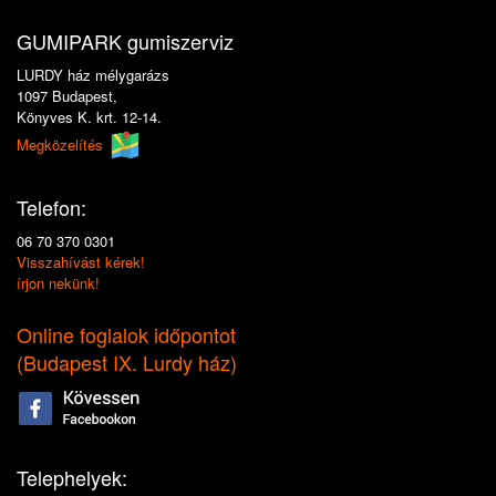
GUMIPARK gumiszerviz
LURDY ház mélygarázs
1097 Budapest,
Könyves K. krt. 12-14.
Megközelítés
Telefon:
06 70 370 0301
Visszahívást kérek!
írjon nekünk!
Online foglalok időpontot
(
Budapest IX. Lurdy ház
)
Telephelyek: