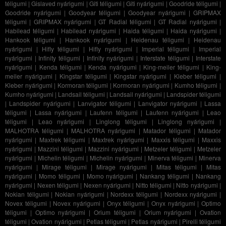
téligumi
|
Gislaved nyárigumi
|
Giti téligumi
|
Giti nyárigumi
|
Goodride téligumi
|
Goodride nyárigumi
|
Goodyear téligumi
|
Goodyear nyárigumi
|
GRIPMAX
téligumi
|
GRIPMAX nyárigumi
|
GT Radial téligumi
|
GT Radial nyárigumi
|
Habilead téligumi
|
Habilead nyárigumi
|
Haida téligumi
|
Haida nyárigumi
|
Hankook téligumi
|
Hankook nyárigumi
|
Heidenau téligumi
|
Heidenau
nyárigumi
|
Hifly téligumi
|
Hifly nyárigumi
|
Imperial téligumi
|
Imperial
nyárigumi
|
Infinity téligumi
|
Infinity nyárigumi
|
Interstate téligumi
|
Interstate
nyárigumi
|
Kenda téligumi
|
Kenda nyárigumi
|
King-meiler téligumi
|
King-
meiler nyárigumi
|
Kingstar téligumi
|
Kingstar nyárigumi
|
Kleber téligumi
|
Kleber nyárigumi
|
Kormoran téligumi
|
Kormoran nyárigumi
|
Kumho téligumi
|
Kumho nyárigumi
|
Landsail téligumi
|
Landsail nyárigumi
|
Landspider téligumi
|
Landspider nyárigumi
|
Lanvigator téligumi
|
Lanvigator nyárigumi
|
Lassa
téligumi
|
Lassa nyárigumi
|
Laufenn téligumi
|
Laufenn nyárigumi
|
Leao
téligumi
|
Leao nyárigumi
|
Linglong téligumi
|
Linglong nyárigumi
|
MALHOTRA téligumi
|
MALHOTRA nyárigumi
|
Matador téligumi
|
Matador
nyárigumi
|
Maxtrek téligumi
|
Maxtrek nyárigumi
|
Maxxis téligumi
|
Maxxis
nyárigumi
|
Mazzini téligumi
|
Mazzini nyárigumi
|
Metzeler téligumi
|
Metzeler
nyárigumi
|
Michelin téligumi
|
Michelin nyárigumi
|
Minerva téligumi
|
Minerva
nyárigumi
|
Mirage téligumi
|
Mirage nyárigumi
|
Mitas téligumi
|
Mitas
nyárigumi
|
Momo téligumi
|
Momo nyárigumi
|
Nankang téligumi
|
Nankang
nyárigumi
|
Nexen téligumi
|
Nexen nyárigumi
|
Nitto téligumi
|
Nitto nyárigumi
|
Nokian téligumi
|
Nokian nyárigumi
|
Nordexx téligumi
|
Nordexx nyárigumi
|
Novex téligumi
|
Novex nyárigumi
|
Onyx téligumi
|
Onyx nyárigumi
|
Optimo
téligumi
|
Optimo nyárigumi
|
Orium téligumi
|
Orium nyárigumi
|
Ovation
téligumi
|
Ovation nyárigumi
|
Petlas téligumi
|
Petlas nyárigumi
|
Pirelli téligumi