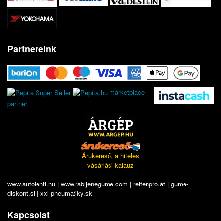
Partnereink
marketplace
partner
Árukereső, a hiteles
vásárlási kalauz
www.autolenti.hu
|
www.rabljenegume.com
|
reifenpro.at
|
gume-
diskont.si
|
xxl-pneumatiky.sk
Kapcsolat