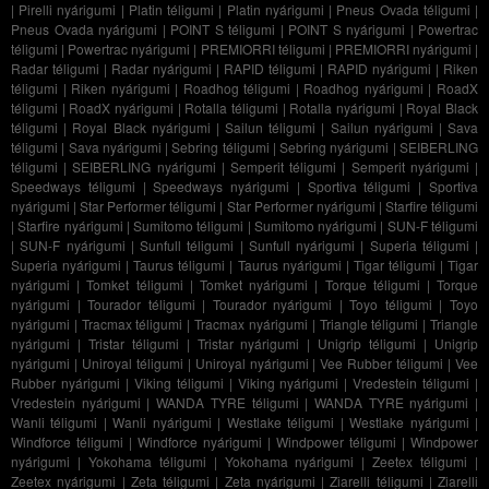
|
Pirelli nyárigumi
|
Platin téligumi
|
Platin nyárigumi
|
Pneus Ovada téligumi
|
Pneus Ovada nyárigumi
|
POINT S téligumi
|
POINT S nyárigumi
|
Powertrac
téligumi
|
Powertrac nyárigumi
|
PREMIORRI téligumi
|
PREMIORRI nyárigumi
|
Radar téligumi
|
Radar nyárigumi
|
RAPID téligumi
|
RAPID nyárigumi
|
Riken
téligumi
|
Riken nyárigumi
|
Roadhog téligumi
|
Roadhog nyárigumi
|
RoadX
téligumi
|
RoadX nyárigumi
|
Rotalla téligumi
|
Rotalla nyárigumi
|
Royal Black
téligumi
|
Royal Black nyárigumi
|
Sailun téligumi
|
Sailun nyárigumi
|
Sava
téligumi
|
Sava nyárigumi
|
Sebring téligumi
|
Sebring nyárigumi
|
SEIBERLING
téligumi
|
SEIBERLING nyárigumi
|
Semperit téligumi
|
Semperit nyárigumi
|
Speedways téligumi
|
Speedways nyárigumi
|
Sportiva téligumi
|
Sportiva
nyárigumi
|
Star Performer téligumi
|
Star Performer nyárigumi
|
Starfire téligumi
|
Starfire nyárigumi
|
Sumitomo téligumi
|
Sumitomo nyárigumi
|
SUN-F téligumi
|
SUN-F nyárigumi
|
Sunfull téligumi
|
Sunfull nyárigumi
|
Superia téligumi
|
Superia nyárigumi
|
Taurus téligumi
|
Taurus nyárigumi
|
Tigar téligumi
|
Tigar
nyárigumi
|
Tomket téligumi
|
Tomket nyárigumi
|
Torque téligumi
|
Torque
nyárigumi
|
Tourador téligumi
|
Tourador nyárigumi
|
Toyo téligumi
|
Toyo
nyárigumi
|
Tracmax téligumi
|
Tracmax nyárigumi
|
Triangle téligumi
|
Triangle
nyárigumi
|
Tristar téligumi
|
Tristar nyárigumi
|
Unigrip téligumi
|
Unigrip
nyárigumi
|
Uniroyal téligumi
|
Uniroyal nyárigumi
|
Vee Rubber téligumi
|
Vee
Rubber nyárigumi
|
Viking téligumi
|
Viking nyárigumi
|
Vredestein téligumi
|
Vredestein nyárigumi
|
WANDA TYRE téligumi
|
WANDA TYRE nyárigumi
|
Wanli téligumi
|
Wanli nyárigumi
|
Westlake téligumi
|
Westlake nyárigumi
|
Windforce téligumi
|
Windforce nyárigumi
|
Windpower téligumi
|
Windpower
nyárigumi
|
Yokohama téligumi
|
Yokohama nyárigumi
|
Zeetex téligumi
|
Zeetex nyárigumi
|
Zeta téligumi
|
Zeta nyárigumi
|
Ziarelli téligumi
|
Ziarelli