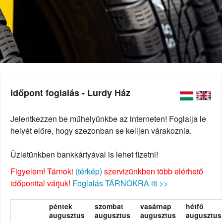
Időpont foglalás - Lurdy Ház
Jelentkezzen be műhelyünkbe az interneten! Foglalja le
helyét előre, hogy szezonban se kelljen várakoznia.
Üzletünkben bankkártyával is lehet fizetni!
Figyelem! Tárnoki
(térkép)
szervizünkben több elérhető
időponttal várjuk!
Foglalás TÁRNOKRA itt >>
péntek
szombat
vasárnap
hétfő
augusztus
augusztus
augusztus
augusztus