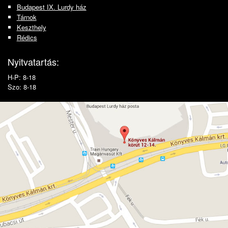
Budapest IX. Lurdy ház
Tárnok
Keszthely
Rédics
Nyitvatartás:
H-P: 8-18
Szo: 8-18