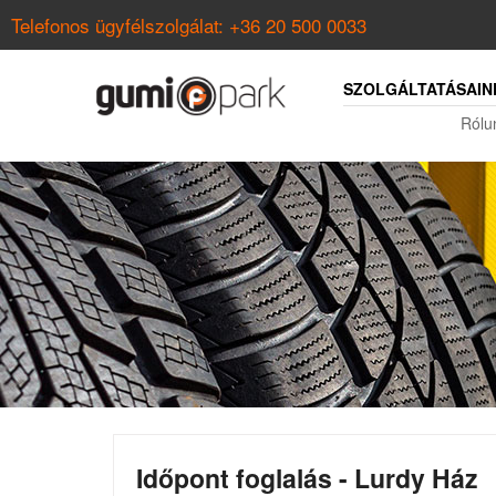
Telefonos ügyfélszolgálat:
+36 20 500 0033
SZOLGÁLTATÁSAIN
Rólu
Időpont foglalás - Lurdy Ház