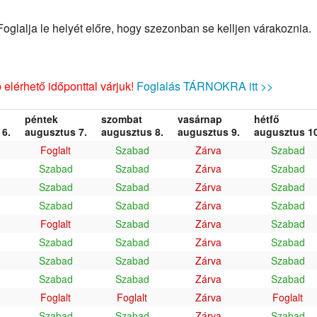
glalja le helyét előre, hogy szezonban se kelljen várakoznia.
elérhető időponttal várjuk!
Foglalás TÁRNOKRA itt >>
péntek
szombat
vasárnap
hétfő
6.
augusztus 7.
augusztus 8.
augusztus 9.
augusztus 10
Foglalt
Szabad
Zárva
Szabad
Szabad
Szabad
Zárva
Szabad
Szabad
Szabad
Zárva
Szabad
Szabad
Szabad
Zárva
Szabad
Foglalt
Szabad
Zárva
Szabad
Szabad
Szabad
Zárva
Szabad
Szabad
Szabad
Zárva
Szabad
Szabad
Szabad
Zárva
Szabad
Foglalt
Foglalt
Zárva
Foglalt
Szabad
Szabad
Zárva
Szabad