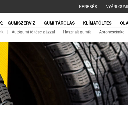
KERESÉS
NYÁRI GUM
K:
GUMISZERVIZ
GUMI TÁROLÁS
KLÍMATÖLTÉS
OLA
nk
Autógumi töltése gázzal
Használt gumik
Abroncscimke