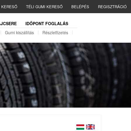
I KERESŐ
TÉLI GUMI KERESŐ
BELÉPÉS
REGISZTRÁCIÓ
JCSERE
IDŐPONT FOGLALÁS
Gumi kiszállítás
Részletfizetés