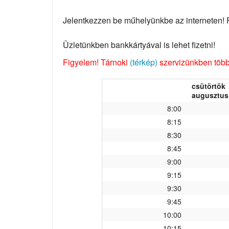
Jelentkezzen be műhelyünkbe az interneten! Fo
Üzletünkben bankkártyával is lehet fizetni!
Figyelem! Tárnoki
(térkép)
szervizünkben több 
csütörtök
augusztus 
8:00
8:15
8:30
8:45
9:00
9:15
9:30
9:45
10:00
10:15