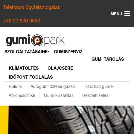
Telefonos ügyfélszolgálat:
MENU
+36 20 500 0033
KERESÉS
NYÁRI GUMI KERESŐ
SZOLGÁLTATÁSAINK:
GUMISZERVIZ
GUMI TÁROLÁS
TÉLI GUMI KERESŐ
KLÍMATÖLTÉS
OLAJCSERE
BELÉPÉS
IDŐPONT FOGLALÁS
REGISZTRÁCIÓ
Rólunk
Autógumi töltése gázzal
Használt gumik
Abroncscimke
Gumi kiszállítás
Részletfizetés