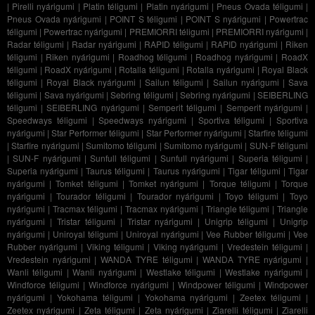
|
Pirelli nyárigumi
|
Platin téligumi
|
Platin nyárigumi
|
Pneus Ovada téligumi
|
Pneus Ovada nyárigumi
|
POINT S téligumi
|
POINT S nyárigumi
|
Powertrac
téligumi
|
Powertrac nyárigumi
|
PREMIORRI téligumi
|
PREMIORRI nyárigumi
|
Radar téligumi
|
Radar nyárigumi
|
RAPID téligumi
|
RAPID nyárigumi
|
Riken
téligumi
|
Riken nyárigumi
|
Roadhog téligumi
|
Roadhog nyárigumi
|
RoadX
téligumi
|
RoadX nyárigumi
|
Rotalla téligumi
|
Rotalla nyárigumi
|
Royal Black
téligumi
|
Royal Black nyárigumi
|
Sailun téligumi
|
Sailun nyárigumi
|
Sava
téligumi
|
Sava nyárigumi
|
Sebring téligumi
|
Sebring nyárigumi
|
SEIBERLING
téligumi
|
SEIBERLING nyárigumi
|
Semperit téligumi
|
Semperit nyárigumi
|
Speedways téligumi
|
Speedways nyárigumi
|
Sportiva téligumi
|
Sportiva
nyárigumi
|
Star Performer téligumi
|
Star Performer nyárigumi
|
Starfire téligumi
|
Starfire nyárigumi
|
Sumitomo téligumi
|
Sumitomo nyárigumi
|
SUN-F téligumi
|
SUN-F nyárigumi
|
Sunfull téligumi
|
Sunfull nyárigumi
|
Superia téligumi
|
Superia nyárigumi
|
Taurus téligumi
|
Taurus nyárigumi
|
Tigar téligumi
|
Tigar
nyárigumi
|
Tomket téligumi
|
Tomket nyárigumi
|
Torque téligumi
|
Torque
nyárigumi
|
Tourador téligumi
|
Tourador nyárigumi
|
Toyo téligumi
|
Toyo
nyárigumi
|
Tracmax téligumi
|
Tracmax nyárigumi
|
Triangle téligumi
|
Triangle
nyárigumi
|
Tristar téligumi
|
Tristar nyárigumi
|
Unigrip téligumi
|
Unigrip
nyárigumi
|
Uniroyal téligumi
|
Uniroyal nyárigumi
|
Vee Rubber téligumi
|
Vee
Rubber nyárigumi
|
Viking téligumi
|
Viking nyárigumi
|
Vredestein téligumi
|
Vredestein nyárigumi
|
WANDA TYRE téligumi
|
WANDA TYRE nyárigumi
|
Wanli téligumi
|
Wanli nyárigumi
|
Westlake téligumi
|
Westlake nyárigumi
|
Windforce téligumi
|
Windforce nyárigumi
|
Windpower téligumi
|
Windpower
nyárigumi
|
Yokohama téligumi
|
Yokohama nyárigumi
|
Zeetex téligumi
|
Zeetex nyárigumi
|
Zeta téligumi
|
Zeta nyárigumi
|
Ziarelli téligumi
|
Ziarelli