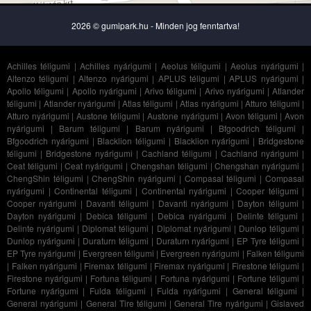
2026 © gumipark.hu - Minden jog fenntartva!
Achilles téligumi
|
Achilles nyárigumi
|
Aeolus téligumi
|
Aeolus nyárigumi
|
Altenzo téligumi
|
Altenzo nyárigumi
|
APLUS téligumi
|
APLUS nyárigumi
|
Apollo téligumi
|
Apollo nyárigumi
|
Arivo téligumi
|
Arivo nyárigumi
|
Atlander
téligumi
|
Atlander nyárigumi
|
Atlas téligumi
|
Atlas nyárigumi
|
Atturo téligumi
|
Atturo nyárigumi
|
Austone téligumi
|
Austone nyárigumi
|
Avon téligumi
|
Avon
nyárigumi
|
Barum téligumi
|
Barum nyárigumi
|
Bfgoodrich téligumi
|
Bfgoodrich nyárigumi
|
Blacklion téligumi
|
Blacklion nyárigumi
|
Bridgestone
téligumi
|
Bridgestone nyárigumi
|
Cachland téligumi
|
Cachland nyárigumi
|
Ceat téligumi
|
Ceat nyárigumi
|
Chengshan téligumi
|
Chengshan nyárigumi
|
ChengShin téligumi
|
ChengShin nyárigumi
|
Compasal téligumi
|
Compasal
nyárigumi
|
Continental téligumi
|
Continental nyárigumi
|
Cooper téligumi
|
Cooper nyárigumi
|
Davanti téligumi
|
Davanti nyárigumi
|
Dayton téligumi
|
Dayton nyárigumi
|
Debica téligumi
|
Debica nyárigumi
|
Delinte téligumi
|
Delinte nyárigumi
|
Diplomat téligumi
|
Diplomat nyárigumi
|
Dunlop téligumi
|
Dunlop nyárigumi
|
Duraturn téligumi
|
Duraturn nyárigumi
|
EP Tyre téligumi
|
EP Tyre nyárigumi
|
Evergreen téligumi
|
Evergreen nyárigumi
|
Falken téligumi
|
Falken nyárigumi
|
Firemax téligumi
|
Firemax nyárigumi
|
Firestone téligumi
|
Firestone nyárigumi
|
Fortuna téligumi
|
Fortuna nyárigumi
|
Fortune téligumi
|
Fortune nyárigumi
|
Fulda téligumi
|
Fulda nyárigumi
|
General téligumi
|
General nyárigumi
|
General Tire téligumi
|
General Tire nyárigumi
|
Gislaved