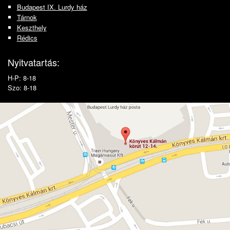
Budapest IX. Lurdy ház
Tárnok
Keszthely
Rédics
Nyitvatartás:
H-P: 8-18
Szo: 8-18