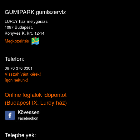
GUMIPARK gumiszerviz
LURDY ház mélygarázs
1097 Budapest,
Könyves K. krt. 12-14.
Megközelítés
Telefon:
06 70 370 0301
Visszahívást kérek!
írjon nekünk!
Online foglalok időpontot
(
Budapest IX. Lurdy ház
)
Telephelyek: