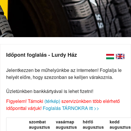
Időpont foglalás - Lurdy Ház
Jelentkezzen be műhelyünkbe az interneten! Foglalja le
helyét előre, hogy szezonban se kelljen várakoznia.
Üzletünkben bankkártyával is lehet fizetni!
Figyelem! Tárnoki
(térkép)
szervizünkben több elérhető
időponttal várjuk!
Foglalás TÁRNOKRA itt >>
szombat
vasárnap
hétfő
kedd
augusztus
augusztus
augusztus
augusztus