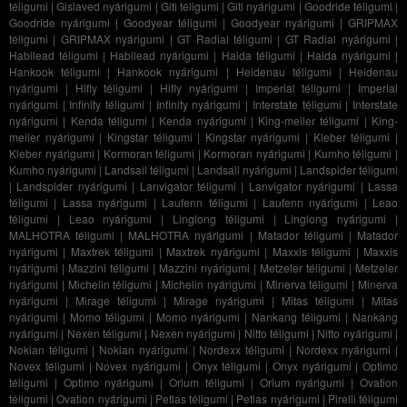
téligumi
|
Gislaved nyárigumi
|
Giti téligumi
|
Giti nyárigumi
|
Goodride téligumi
|
Goodride nyárigumi
|
Goodyear téligumi
|
Goodyear nyárigumi
|
GRIPMAX
téligumi
|
GRIPMAX nyárigumi
|
GT Radial téligumi
|
GT Radial nyárigumi
|
Habilead téligumi
|
Habilead nyárigumi
|
Haida téligumi
|
Haida nyárigumi
|
Hankook téligumi
|
Hankook nyárigumi
|
Heidenau téligumi
|
Heidenau
nyárigumi
|
Hifly téligumi
|
Hifly nyárigumi
|
Imperial téligumi
|
Imperial
nyárigumi
|
Infinity téligumi
|
Infinity nyárigumi
|
Interstate téligumi
|
Interstate
nyárigumi
|
Kenda téligumi
|
Kenda nyárigumi
|
King-meiler téligumi
|
King-
meiler nyárigumi
|
Kingstar téligumi
|
Kingstar nyárigumi
|
Kleber téligumi
|
Kleber nyárigumi
|
Kormoran téligumi
|
Kormoran nyárigumi
|
Kumho téligumi
|
Kumho nyárigumi
|
Landsail téligumi
|
Landsail nyárigumi
|
Landspider téligumi
|
Landspider nyárigumi
|
Lanvigator téligumi
|
Lanvigator nyárigumi
|
Lassa
téligumi
|
Lassa nyárigumi
|
Laufenn téligumi
|
Laufenn nyárigumi
|
Leao
téligumi
|
Leao nyárigumi
|
Linglong téligumi
|
Linglong nyárigumi
|
MALHOTRA téligumi
|
MALHOTRA nyárigumi
|
Matador téligumi
|
Matador
nyárigumi
|
Maxtrek téligumi
|
Maxtrek nyárigumi
|
Maxxis téligumi
|
Maxxis
nyárigumi
|
Mazzini téligumi
|
Mazzini nyárigumi
|
Metzeler téligumi
|
Metzeler
nyárigumi
|
Michelin téligumi
|
Michelin nyárigumi
|
Minerva téligumi
|
Minerva
nyárigumi
|
Mirage téligumi
|
Mirage nyárigumi
|
Mitas téligumi
|
Mitas
nyárigumi
|
Momo téligumi
|
Momo nyárigumi
|
Nankang téligumi
|
Nankang
nyárigumi
|
Nexen téligumi
|
Nexen nyárigumi
|
Nitto téligumi
|
Nitto nyárigumi
|
Nokian téligumi
|
Nokian nyárigumi
|
Nordexx téligumi
|
Nordexx nyárigumi
|
Novex téligumi
|
Novex nyárigumi
|
Onyx téligumi
|
Onyx nyárigumi
|
Optimo
téligumi
|
Optimo nyárigumi
|
Orium téligumi
|
Orium nyárigumi
|
Ovation
téligumi
|
Ovation nyárigumi
|
Petlas téligumi
|
Petlas nyárigumi
|
Pirelli téligumi