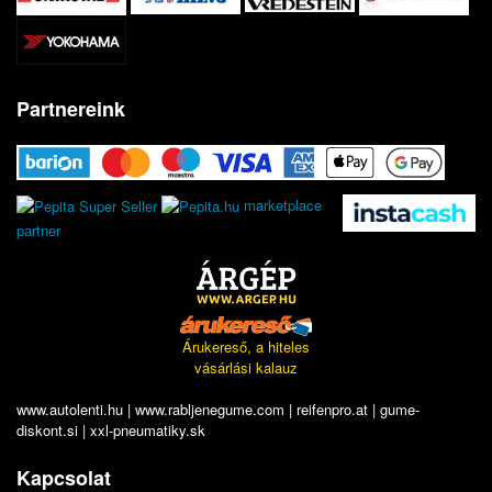
Partnereink
marketplace
partner
Árukereső, a hiteles
vásárlási kalauz
www.autolenti.hu
|
www.rabljenegume.com
|
reifenpro.at
|
gume-
diskont.si
|
xxl-pneumatiky.sk
Kapcsolat