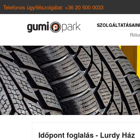
Telefonos ügyfélszolgálat:
+36 20 500 0033
SZOLGÁLTATÁSAIN
Rólu
Időpont foglalás - Lurdy Ház