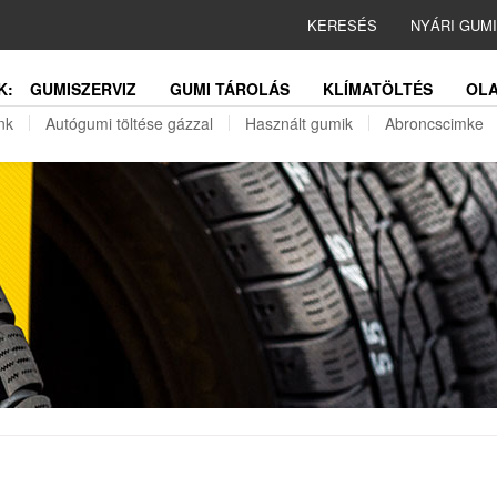
KERESÉS
NYÁRI GUM
K:
GUMISZERVIZ
GUMI TÁROLÁS
KLÍMATÖLTÉS
OLA
nk
Autógumi töltése gázzal
Használt gumik
Abroncscimke