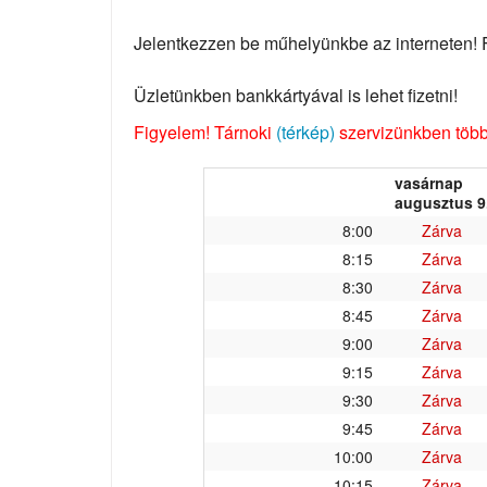
Jelentkezzen be műhelyünkbe az interneten! Fo
Üzletünkben bankkártyával is lehet fizetni!
Figyelem! Tárnoki
(térkép)
szervizünkben több 
vasárnap
augusztus 9
8:00
Zárva
8:15
Zárva
8:30
Zárva
8:45
Zárva
9:00
Zárva
9:15
Zárva
9:30
Zárva
9:45
Zárva
10:00
Zárva
10:15
Zárva