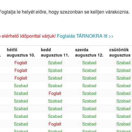
glalja le helyét előre, hogy szezonban se kelljen várakoznia.
elérhető időponttal várjuk!
Foglalás TÁRNOKRA itt >>
hétfő
kedd
szerda
csütörtök
.
augusztus 10.
augusztus 11.
augusztus 12.
augusztus 
Foglalt
Szabad
Szabad
Szabad
Foglalt
Szabad
Szabad
Szabad
Foglalt
Szabad
Szabad
Szabad
Szabad
Szabad
Szabad
Szabad
Szabad
Foglalt
Szabad
Szabad
Szabad
Szabad
Szabad
Szabad
Szabad
Szabad
Szabad
Szabad
Szabad
Szabad
Szabad
Szabad
Szabad
Foglalt
Szabad
Szabad
Szabad
Szabad
Szabad
Szabad