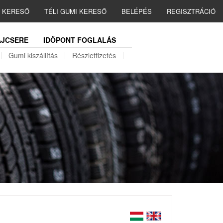
I KERESŐ
TÉLI GUMI KERESŐ
BELÉPÉS
REGISZTRÁCIÓ
JCSERE
IDŐPONT FOGLALÁS
Gumi kiszállítás
Részletfizetés