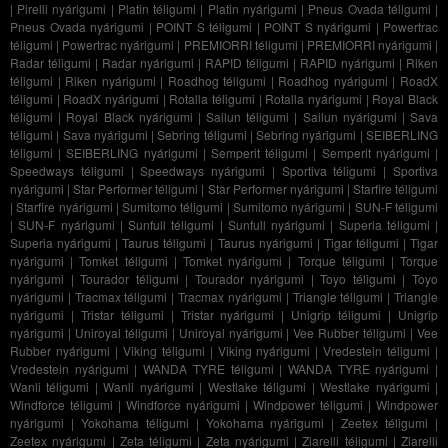
|
Pirelli nyárigumi
|
Platin téligumi
|
Platin nyárigumi
|
Pneus Ovada téligumi
|
Pneus Ovada nyárigumi
|
POINT S téligumi
|
POINT S nyárigumi
|
Powertrac
téligumi
|
Powertrac nyárigumi
|
PREMIORRI téligumi
|
PREMIORRI nyárigumi
|
Radar téligumi
|
Radar nyárigumi
|
RAPID téligumi
|
RAPID nyárigumi
|
Riken
téligumi
|
Riken nyárigumi
|
Roadhog téligumi
|
Roadhog nyárigumi
|
RoadX
téligumi
|
RoadX nyárigumi
|
Rotalla téligumi
|
Rotalla nyárigumi
|
Royal Black
téligumi
|
Royal Black nyárigumi
|
Sailun téligumi
|
Sailun nyárigumi
|
Sava
téligumi
|
Sava nyárigumi
|
Sebring téligumi
|
Sebring nyárigumi
|
SEIBERLING
téligumi
|
SEIBERLING nyárigumi
|
Semperit téligumi
|
Semperit nyárigumi
|
Speedways téligumi
|
Speedways nyárigumi
|
Sportiva téligumi
|
Sportiva
nyárigumi
|
Star Performer téligumi
|
Star Performer nyárigumi
|
Starfire téligumi
|
Starfire nyárigumi
|
Sumitomo téligumi
|
Sumitomo nyárigumi
|
SUN-F téligumi
|
SUN-F nyárigumi
|
Sunfull téligumi
|
Sunfull nyárigumi
|
Superia téligumi
|
Superia nyárigumi
|
Taurus téligumi
|
Taurus nyárigumi
|
Tigar téligumi
|
Tigar
nyárigumi
|
Tomket téligumi
|
Tomket nyárigumi
|
Torque téligumi
|
Torque
nyárigumi
|
Tourador téligumi
|
Tourador nyárigumi
|
Toyo téligumi
|
Toyo
nyárigumi
|
Tracmax téligumi
|
Tracmax nyárigumi
|
Triangle téligumi
|
Triangle
nyárigumi
|
Tristar téligumi
|
Tristar nyárigumi
|
Unigrip téligumi
|
Unigrip
nyárigumi
|
Uniroyal téligumi
|
Uniroyal nyárigumi
|
Vee Rubber téligumi
|
Vee
Rubber nyárigumi
|
Viking téligumi
|
Viking nyárigumi
|
Vredestein téligumi
|
Vredestein nyárigumi
|
WANDA TYRE téligumi
|
WANDA TYRE nyárigumi
|
Wanli téligumi
|
Wanli nyárigumi
|
Westlake téligumi
|
Westlake nyárigumi
|
Windforce téligumi
|
Windforce nyárigumi
|
Windpower téligumi
|
Windpower
nyárigumi
|
Yokohama téligumi
|
Yokohama nyárigumi
|
Zeetex téligumi
|
Zeetex nyárigumi
|
Zeta téligumi
|
Zeta nyárigumi
|
Ziarelli téligumi
|
Ziarelli