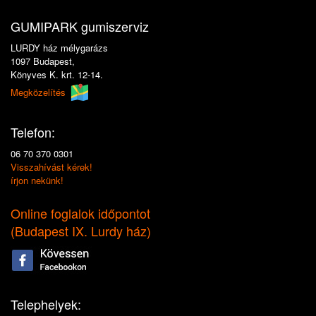
GUMIPARK gumiszerviz
LURDY ház mélygarázs
1097 Budapest,
Könyves K. krt. 12-14.
Megközelítés
Telefon:
06 70 370 0301
Visszahívást kérek!
írjon nekünk!
Online foglalok időpontot
(
Budapest IX. Lurdy ház
)
Telephelyek: