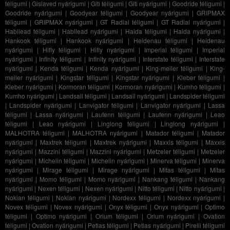
téligumi
|
Gislaved nyárigumi
|
Giti téligumi
|
Giti nyárigumi
|
Goodride téligumi
|
Goodride nyárigumi
|
Goodyear téligumi
|
Goodyear nyárigumi
|
GRIPMAX
téligumi
|
GRIPMAX nyárigumi
|
GT Radial téligumi
|
GT Radial nyárigumi
|
Habilead téligumi
|
Habilead nyárigumi
|
Haida téligumi
|
Haida nyárigumi
|
Hankook téligumi
|
Hankook nyárigumi
|
Heidenau téligumi
|
Heidenau
nyárigumi
|
Hifly téligumi
|
Hifly nyárigumi
|
Imperial téligumi
|
Imperial
nyárigumi
|
Infinity téligumi
|
Infinity nyárigumi
|
Interstate téligumi
|
Interstate
nyárigumi
|
Kenda téligumi
|
Kenda nyárigumi
|
King-meiler téligumi
|
King-
meiler nyárigumi
|
Kingstar téligumi
|
Kingstar nyárigumi
|
Kleber téligumi
|
Kleber nyárigumi
|
Kormoran téligumi
|
Kormoran nyárigumi
|
Kumho téligumi
|
Kumho nyárigumi
|
Landsail téligumi
|
Landsail nyárigumi
|
Landspider téligumi
|
Landspider nyárigumi
|
Lanvigator téligumi
|
Lanvigator nyárigumi
|
Lassa
téligumi
|
Lassa nyárigumi
|
Laufenn téligumi
|
Laufenn nyárigumi
|
Leao
téligumi
|
Leao nyárigumi
|
Linglong téligumi
|
Linglong nyárigumi
|
MALHOTRA téligumi
|
MALHOTRA nyárigumi
|
Matador téligumi
|
Matador
nyárigumi
|
Maxtrek téligumi
|
Maxtrek nyárigumi
|
Maxxis téligumi
|
Maxxis
nyárigumi
|
Mazzini téligumi
|
Mazzini nyárigumi
|
Metzeler téligumi
|
Metzeler
nyárigumi
|
Michelin téligumi
|
Michelin nyárigumi
|
Minerva téligumi
|
Minerva
nyárigumi
|
Mirage téligumi
|
Mirage nyárigumi
|
Mitas téligumi
|
Mitas
nyárigumi
|
Momo téligumi
|
Momo nyárigumi
|
Nankang téligumi
|
Nankang
nyárigumi
|
Nexen téligumi
|
Nexen nyárigumi
|
Nitto téligumi
|
Nitto nyárigumi
|
Nokian téligumi
|
Nokian nyárigumi
|
Nordexx téligumi
|
Nordexx nyárigumi
|
Novex téligumi
|
Novex nyárigumi
|
Onyx téligumi
|
Onyx nyárigumi
|
Optimo
téligumi
|
Optimo nyárigumi
|
Orium téligumi
|
Orium nyárigumi
|
Ovation
téligumi
|
Ovation nyárigumi
|
Petlas téligumi
|
Petlas nyárigumi
|
Pirelli téligumi