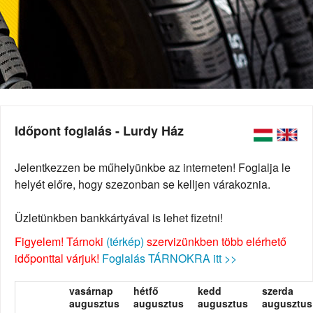
Időpont foglalás - Lurdy Ház
Jelentkezzen be műhelyünkbe az interneten! Foglalja le
helyét előre, hogy szezonban se kelljen várakoznia.
Üzletünkben bankkártyával is lehet fizetni!
Figyelem! Tárnoki
(térkép)
szervizünkben több elérhető
időponttal várjuk!
Foglalás TÁRNOKRA itt >>
vasárnap
hétfő
kedd
szerda
augusztus
augusztus
augusztus
augusztus