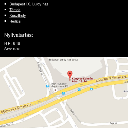
Budapest IX. Lurdy ház
Tárnok
Keszthely
Rédics
Nyitvatartás:
H-P: 8-18
Szo: 8-18