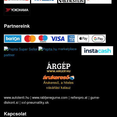
Partnereink
marketplace
partner
Árukereső, a hiteles
vásárlási kalauz
www.autolenti.hu
|
www.rabljenegume.com
|
reifenpro.at
|
gume-
diskont.si
|
xxl-pneumatiky.sk
Kapcsolat