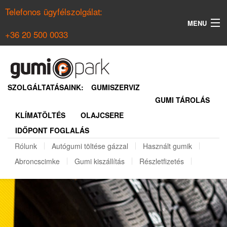
Telefonos ügyfélszolgálat:
MENU
+36 20 500 0033
KERESÉS
NYÁRI GUMI KERESŐ
SZOLGÁLTATÁSAINK:
GUMISZERVIZ
GUMI TÁROLÁS
TÉLI GUMI KERESŐ
KLÍMATÖLTÉS
OLAJCSERE
BELÉPÉS
IDŐPONT FOGLALÁS
REGISZTRÁCIÓ
Rólunk
Autógumi töltése gázzal
Használt gumik
Abroncscimke
Gumi kiszállítás
Részletfizetés