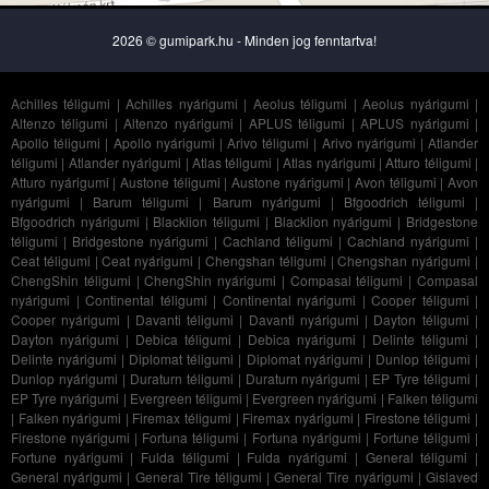
2026 © gumipark.hu - Minden jog fenntartva!
Achilles téligumi
|
Achilles nyárigumi
|
Aeolus téligumi
|
Aeolus nyárigumi
|
Altenzo téligumi
|
Altenzo nyárigumi
|
APLUS téligumi
|
APLUS nyárigumi
|
Apollo téligumi
|
Apollo nyárigumi
|
Arivo téligumi
|
Arivo nyárigumi
|
Atlander
téligumi
|
Atlander nyárigumi
|
Atlas téligumi
|
Atlas nyárigumi
|
Atturo téligumi
|
Atturo nyárigumi
|
Austone téligumi
|
Austone nyárigumi
|
Avon téligumi
|
Avon
nyárigumi
|
Barum téligumi
|
Barum nyárigumi
|
Bfgoodrich téligumi
|
Bfgoodrich nyárigumi
|
Blacklion téligumi
|
Blacklion nyárigumi
|
Bridgestone
téligumi
|
Bridgestone nyárigumi
|
Cachland téligumi
|
Cachland nyárigumi
|
Ceat téligumi
|
Ceat nyárigumi
|
Chengshan téligumi
|
Chengshan nyárigumi
|
ChengShin téligumi
|
ChengShin nyárigumi
|
Compasal téligumi
|
Compasal
nyárigumi
|
Continental téligumi
|
Continental nyárigumi
|
Cooper téligumi
|
Cooper nyárigumi
|
Davanti téligumi
|
Davanti nyárigumi
|
Dayton téligumi
|
Dayton nyárigumi
|
Debica téligumi
|
Debica nyárigumi
|
Delinte téligumi
|
Delinte nyárigumi
|
Diplomat téligumi
|
Diplomat nyárigumi
|
Dunlop téligumi
|
Dunlop nyárigumi
|
Duraturn téligumi
|
Duraturn nyárigumi
|
EP Tyre téligumi
|
EP Tyre nyárigumi
|
Evergreen téligumi
|
Evergreen nyárigumi
|
Falken téligumi
|
Falken nyárigumi
|
Firemax téligumi
|
Firemax nyárigumi
|
Firestone téligumi
|
Firestone nyárigumi
|
Fortuna téligumi
|
Fortuna nyárigumi
|
Fortune téligumi
|
Fortune nyárigumi
|
Fulda téligumi
|
Fulda nyárigumi
|
General téligumi
|
General nyárigumi
|
General Tire téligumi
|
General Tire nyárigumi
|
Gislaved