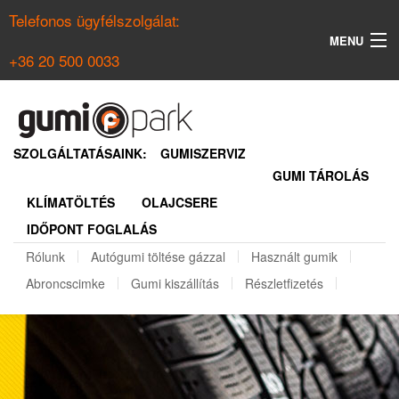
Telefonos ügyfélszolgálat:
MENU
+36 20 500 0033
KERESÉS
NYÁRI GUMI KERESŐ
SZOLGÁLTATÁSAINK:
GUMISZERVIZ
GUMI TÁROLÁS
TÉLI GUMI KERESŐ
KLÍMATÖLTÉS
OLAJCSERE
BELÉPÉS
IDŐPONT FOGLALÁS
REGISZTRÁCIÓ
Rólunk
Autógumi töltése gázzal
Használt gumik
Abroncscimke
Gumi kiszállítás
Részletfizetés