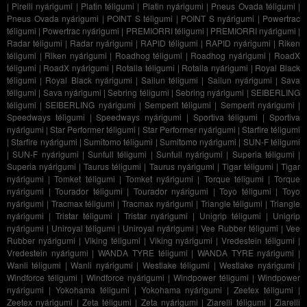
|
Pirelli nyárigumi
|
Platin téligumi
|
Platin nyárigumi
|
Pneus Ovada téligumi
|
Pneus Ovada nyárigumi
|
POINT S téligumi
|
POINT S nyárigumi
|
Powertrac
téligumi
|
Powertrac nyárigumi
|
PREMIORRI téligumi
|
PREMIORRI nyárigumi
|
Radar téligumi
|
Radar nyárigumi
|
RAPID téligumi
|
RAPID nyárigumi
|
Riken
téligumi
|
Riken nyárigumi
|
Roadhog téligumi
|
Roadhog nyárigumi
|
RoadX
téligumi
|
RoadX nyárigumi
|
Rotalla téligumi
|
Rotalla nyárigumi
|
Royal Black
téligumi
|
Royal Black nyárigumi
|
Sailun téligumi
|
Sailun nyárigumi
|
Sava
téligumi
|
Sava nyárigumi
|
Sebring téligumi
|
Sebring nyárigumi
|
SEIBERLING
téligumi
|
SEIBERLING nyárigumi
|
Semperit téligumi
|
Semperit nyárigumi
|
Speedways téligumi
|
Speedways nyárigumi
|
Sportiva téligumi
|
Sportiva
nyárigumi
|
Star Performer téligumi
|
Star Performer nyárigumi
|
Starfire téligumi
|
Starfire nyárigumi
|
Sumitomo téligumi
|
Sumitomo nyárigumi
|
SUN-F téligumi
|
SUN-F nyárigumi
|
Sunfull téligumi
|
Sunfull nyárigumi
|
Superia téligumi
|
Superia nyárigumi
|
Taurus téligumi
|
Taurus nyárigumi
|
Tigar téligumi
|
Tigar
nyárigumi
|
Tomket téligumi
|
Tomket nyárigumi
|
Torque téligumi
|
Torque
nyárigumi
|
Tourador téligumi
|
Tourador nyárigumi
|
Toyo téligumi
|
Toyo
nyárigumi
|
Tracmax téligumi
|
Tracmax nyárigumi
|
Triangle téligumi
|
Triangle
nyárigumi
|
Tristar téligumi
|
Tristar nyárigumi
|
Unigrip téligumi
|
Unigrip
nyárigumi
|
Uniroyal téligumi
|
Uniroyal nyárigumi
|
Vee Rubber téligumi
|
Vee
Rubber nyárigumi
|
Viking téligumi
|
Viking nyárigumi
|
Vredestein téligumi
|
Vredestein nyárigumi
|
WANDA TYRE téligumi
|
WANDA TYRE nyárigumi
|
Wanli téligumi
|
Wanli nyárigumi
|
Westlake téligumi
|
Westlake nyárigumi
|
Windforce téligumi
|
Windforce nyárigumi
|
Windpower téligumi
|
Windpower
nyárigumi
|
Yokohama téligumi
|
Yokohama nyárigumi
|
Zeetex téligumi
|
Zeetex nyárigumi
|
Zeta téligumi
|
Zeta nyárigumi
|
Ziarelli téligumi
|
Ziarelli