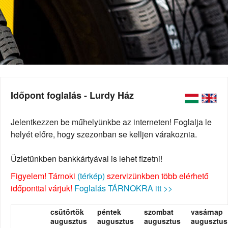
Időpont foglalás - Lurdy Ház
Jelentkezzen be műhelyünkbe az interneten! Foglalja le
helyét előre, hogy szezonban se kelljen várakoznia.
Üzletünkben bankkártyával is lehet fizetni!
Figyelem! Tárnoki
(térkép)
szervizünkben több elérhető
időponttal várjuk!
Foglalás TÁRNOKRA itt >>
csütörtök
péntek
szombat
vasárnap
augusztus
augusztus
augusztus
augusztus