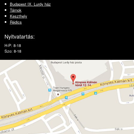
Budapest IX. Lurdy ház
Tárnok
Keszthely
Rédics
Nyitvatartás:
H-P: 8-18
Szo: 8-18