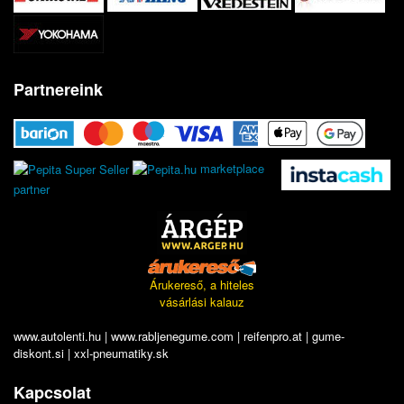
Partnereink
marketplace
partner
Árukereső, a hiteles
vásárlási kalauz
www.autolenti.hu
|
www.rabljenegume.com
|
reifenpro.at
|
gume-
diskont.si
|
xxl-pneumatiky.sk
Kapcsolat