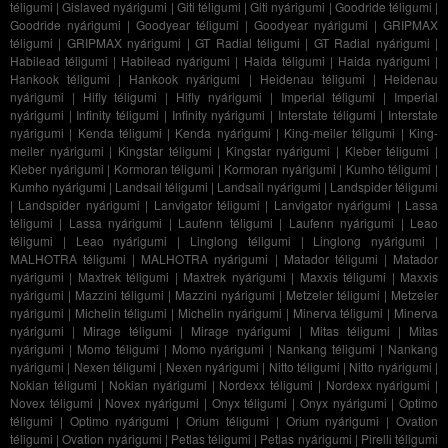
téligumi
|
Gislaved nyárigumi
|
Giti téligumi
|
Giti nyárigumi
|
Goodride téligumi
|
Goodride nyárigumi
|
Goodyear téligumi
|
Goodyear nyárigumi
|
GRIPMAX
téligumi
|
GRIPMAX nyárigumi
|
GT Radial téligumi
|
GT Radial nyárigumi
|
Habilead téligumi
|
Habilead nyárigumi
|
Haida téligumi
|
Haida nyárigumi
|
Hankook téligumi
|
Hankook nyárigumi
|
Heidenau téligumi
|
Heidenau
nyárigumi
|
Hifly téligumi
|
Hifly nyárigumi
|
Imperial téligumi
|
Imperial
nyárigumi
|
Infinity téligumi
|
Infinity nyárigumi
|
Interstate téligumi
|
Interstate
nyárigumi
|
Kenda téligumi
|
Kenda nyárigumi
|
King-meiler téligumi
|
King-
meiler nyárigumi
|
Kingstar téligumi
|
Kingstar nyárigumi
|
Kleber téligumi
|
Kleber nyárigumi
|
Kormoran téligumi
|
Kormoran nyárigumi
|
Kumho téligumi
|
Kumho nyárigumi
|
Landsail téligumi
|
Landsail nyárigumi
|
Landspider téligumi
|
Landspider nyárigumi
|
Lanvigator téligumi
|
Lanvigator nyárigumi
|
Lassa
téligumi
|
Lassa nyárigumi
|
Laufenn téligumi
|
Laufenn nyárigumi
|
Leao
téligumi
|
Leao nyárigumi
|
Linglong téligumi
|
Linglong nyárigumi
|
MALHOTRA téligumi
|
MALHOTRA nyárigumi
|
Matador téligumi
|
Matador
nyárigumi
|
Maxtrek téligumi
|
Maxtrek nyárigumi
|
Maxxis téligumi
|
Maxxis
nyárigumi
|
Mazzini téligumi
|
Mazzini nyárigumi
|
Metzeler téligumi
|
Metzeler
nyárigumi
|
Michelin téligumi
|
Michelin nyárigumi
|
Minerva téligumi
|
Minerva
nyárigumi
|
Mirage téligumi
|
Mirage nyárigumi
|
Mitas téligumi
|
Mitas
nyárigumi
|
Momo téligumi
|
Momo nyárigumi
|
Nankang téligumi
|
Nankang
nyárigumi
|
Nexen téligumi
|
Nexen nyárigumi
|
Nitto téligumi
|
Nitto nyárigumi
|
Nokian téligumi
|
Nokian nyárigumi
|
Nordexx téligumi
|
Nordexx nyárigumi
|
Novex téligumi
|
Novex nyárigumi
|
Onyx téligumi
|
Onyx nyárigumi
|
Optimo
téligumi
|
Optimo nyárigumi
|
Orium téligumi
|
Orium nyárigumi
|
Ovation
téligumi
|
Ovation nyárigumi
|
Petlas téligumi
|
Petlas nyárigumi
|
Pirelli téligumi