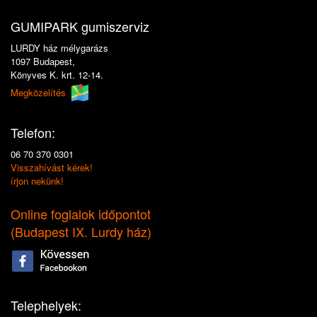
GUMIPARK gumiszerviz
LURDY ház mélygarázs
1097 Budapest,
Könyves K. krt. 12-14.
Megközelítés
Telefon:
06 70 370 0301
Visszahívást kérek!
írjon nekünk!
Online foglalok időpontot
(
Budapest IX. Lurdy ház
)
Telephelyek: