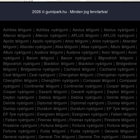
2026 © gumipark.hu - Minden jog fenntartva!
Achilles téligumi
|
Achilles nyárigumi
|
Aeolus téligumi
|
Aeolus nyárigumi
|
Altenzo téligumi
|
Altenzo nyárigumi
|
APLUS téligumi
|
APLUS nyárigumi
|
Apollo téligumi
|
Apollo nyárigumi
|
Arivo téligumi
|
Arivo nyárigumi
|
Atlander
téligumi
|
Atlander nyárigumi
|
Atlas téligumi
|
Atlas nyárigumi
|
Atturo téligumi
|
Atturo nyárigumi
|
Austone téligumi
|
Austone nyárigumi
|
Avon téligumi
|
Avon
nyárigumi
|
Barum téligumi
|
Barum nyárigumi
|
Bfgoodrich téligumi
|
Bfgoodrich nyárigumi
|
Blacklion téligumi
|
Blacklion nyárigumi
|
Bridgestone
téligumi
|
Bridgestone nyárigumi
|
Cachland téligumi
|
Cachland nyárigumi
|
Ceat téligumi
|
Ceat nyárigumi
|
Chengshan téligumi
|
Chengshan nyárigumi
|
ChengShin téligumi
|
ChengShin nyárigumi
|
Compasal téligumi
|
Compasal
nyárigumi
|
Continental téligumi
|
Continental nyárigumi
|
Cooper téligumi
|
Cooper nyárigumi
|
Davanti téligumi
|
Davanti nyárigumi
|
Dayton téligumi
|
Dayton nyárigumi
|
Debica téligumi
|
Debica nyárigumi
|
Delinte téligumi
|
Delinte nyárigumi
|
Diplomat téligumi
|
Diplomat nyárigumi
|
Dunlop téligumi
|
Dunlop nyárigumi
|
Duraturn téligumi
|
Duraturn nyárigumi
|
EP Tyre téligumi
|
EP Tyre nyárigumi
|
Evergreen téligumi
|
Evergreen nyárigumi
|
Falken téligumi
|
Falken nyárigumi
|
Firemax téligumi
|
Firemax nyárigumi
|
Firestone téligumi
|
Firestone nyárigumi
|
Fortuna téligumi
|
Fortuna nyárigumi
|
Fortune téligumi
|
Fortune nyárigumi
|
Fulda téligumi
|
Fulda nyárigumi
|
General téligumi
|
General nyárigumi
|
General Tire téligumi
|
General Tire nyárigumi
|
Gislaved