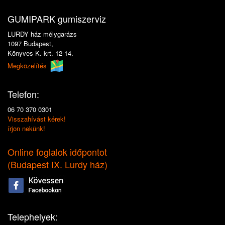
GUMIPARK gumiszerviz
LURDY ház mélygarázs
1097 Budapest,
Könyves K. krt. 12-14.
Megközelítés
Telefon:
06 70 370 0301
Visszahívást kérek!
írjon nekünk!
Online foglalok időpontot
(
Budapest IX. Lurdy ház
)
Telephelyek: