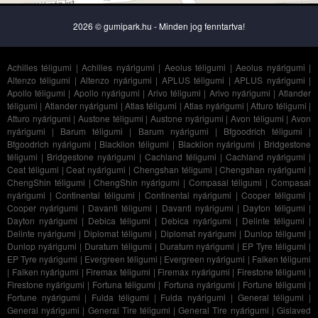
2026 © gumipark.hu - Minden jog fenntartva!
Achilles téligumi
|
Achilles nyárigumi
|
Aeolus téligumi
|
Aeolus nyárigumi
|
Altenzo téligumi
|
Altenzo nyárigumi
|
APLUS téligumi
|
APLUS nyárigumi
|
Apollo téligumi
|
Apollo nyárigumi
|
Arivo téligumi
|
Arivo nyárigumi
|
Atlander
téligumi
|
Atlander nyárigumi
|
Atlas téligumi
|
Atlas nyárigumi
|
Atturo téligumi
|
Atturo nyárigumi
|
Austone téligumi
|
Austone nyárigumi
|
Avon téligumi
|
Avon
nyárigumi
|
Barum téligumi
|
Barum nyárigumi
|
Bfgoodrich téligumi
|
Bfgoodrich nyárigumi
|
Blacklion téligumi
|
Blacklion nyárigumi
|
Bridgestone
téligumi
|
Bridgestone nyárigumi
|
Cachland téligumi
|
Cachland nyárigumi
|
Ceat téligumi
|
Ceat nyárigumi
|
Chengshan téligumi
|
Chengshan nyárigumi
|
ChengShin téligumi
|
ChengShin nyárigumi
|
Compasal téligumi
|
Compasal
nyárigumi
|
Continental téligumi
|
Continental nyárigumi
|
Cooper téligumi
|
Cooper nyárigumi
|
Davanti téligumi
|
Davanti nyárigumi
|
Dayton téligumi
|
Dayton nyárigumi
|
Debica téligumi
|
Debica nyárigumi
|
Delinte téligumi
|
Delinte nyárigumi
|
Diplomat téligumi
|
Diplomat nyárigumi
|
Dunlop téligumi
|
Dunlop nyárigumi
|
Duraturn téligumi
|
Duraturn nyárigumi
|
EP Tyre téligumi
|
EP Tyre nyárigumi
|
Evergreen téligumi
|
Evergreen nyárigumi
|
Falken téligumi
|
Falken nyárigumi
|
Firemax téligumi
|
Firemax nyárigumi
|
Firestone téligumi
|
Firestone nyárigumi
|
Fortuna téligumi
|
Fortuna nyárigumi
|
Fortune téligumi
|
Fortune nyárigumi
|
Fulda téligumi
|
Fulda nyárigumi
|
General téligumi
|
General nyárigumi
|
General Tire téligumi
|
General Tire nyárigumi
|
Gislaved