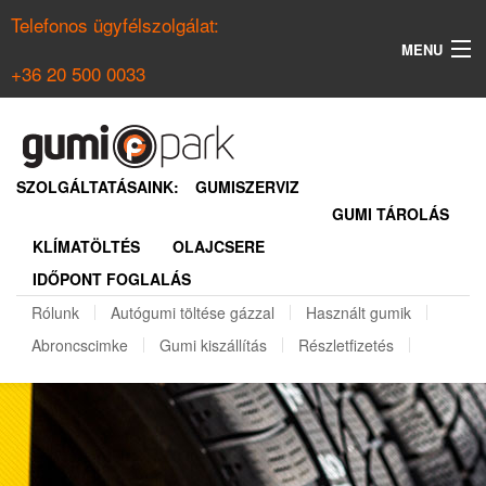
Telefonos ügyfélszolgálat:
MENU
+36 20 500 0033
KERESÉS
NYÁRI GUMI KERESŐ
SZOLGÁLTATÁSAINK:
GUMISZERVIZ
GUMI TÁROLÁS
TÉLI GUMI KERESŐ
KLÍMATÖLTÉS
OLAJCSERE
BELÉPÉS
IDŐPONT FOGLALÁS
REGISZTRÁCIÓ
Rólunk
Autógumi töltése gázzal
Használt gumik
Abroncscimke
Gumi kiszállítás
Részletfizetés