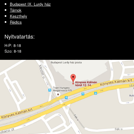
Budapest IX. Lurdy ház
Tárnok
Keszthely
Rédics
Nyitvatartás:
H-P: 8-18
Szo: 8-18