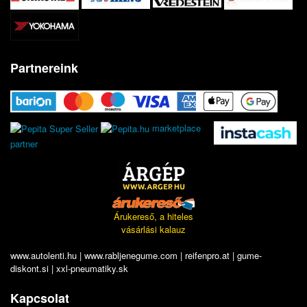
Partnereink
marketplace
partner
Árukereső, a hiteles
vásárlási kalauz
www.autolenti.hu
|
www.rabljenegume.com
|
reifenpro.at
|
gume-
diskont.si
|
xxl-pneumatiky.sk
Kapcsolat