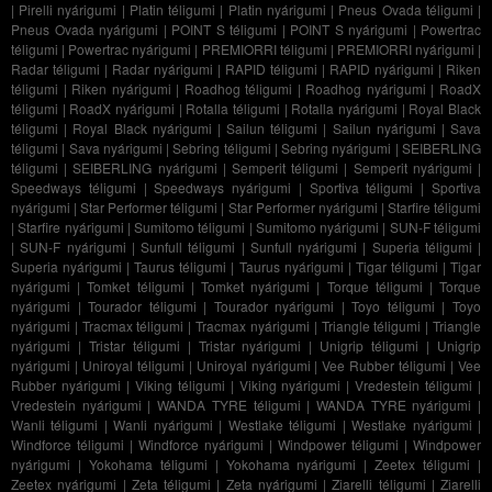
|
Pirelli nyárigumi
|
Platin téligumi
|
Platin nyárigumi
|
Pneus Ovada téligumi
|
Pneus Ovada nyárigumi
|
POINT S téligumi
|
POINT S nyárigumi
|
Powertrac
téligumi
|
Powertrac nyárigumi
|
PREMIORRI téligumi
|
PREMIORRI nyárigumi
|
Radar téligumi
|
Radar nyárigumi
|
RAPID téligumi
|
RAPID nyárigumi
|
Riken
téligumi
|
Riken nyárigumi
|
Roadhog téligumi
|
Roadhog nyárigumi
|
RoadX
téligumi
|
RoadX nyárigumi
|
Rotalla téligumi
|
Rotalla nyárigumi
|
Royal Black
téligumi
|
Royal Black nyárigumi
|
Sailun téligumi
|
Sailun nyárigumi
|
Sava
téligumi
|
Sava nyárigumi
|
Sebring téligumi
|
Sebring nyárigumi
|
SEIBERLING
téligumi
|
SEIBERLING nyárigumi
|
Semperit téligumi
|
Semperit nyárigumi
|
Speedways téligumi
|
Speedways nyárigumi
|
Sportiva téligumi
|
Sportiva
nyárigumi
|
Star Performer téligumi
|
Star Performer nyárigumi
|
Starfire téligumi
|
Starfire nyárigumi
|
Sumitomo téligumi
|
Sumitomo nyárigumi
|
SUN-F téligumi
|
SUN-F nyárigumi
|
Sunfull téligumi
|
Sunfull nyárigumi
|
Superia téligumi
|
Superia nyárigumi
|
Taurus téligumi
|
Taurus nyárigumi
|
Tigar téligumi
|
Tigar
nyárigumi
|
Tomket téligumi
|
Tomket nyárigumi
|
Torque téligumi
|
Torque
nyárigumi
|
Tourador téligumi
|
Tourador nyárigumi
|
Toyo téligumi
|
Toyo
nyárigumi
|
Tracmax téligumi
|
Tracmax nyárigumi
|
Triangle téligumi
|
Triangle
nyárigumi
|
Tristar téligumi
|
Tristar nyárigumi
|
Unigrip téligumi
|
Unigrip
nyárigumi
|
Uniroyal téligumi
|
Uniroyal nyárigumi
|
Vee Rubber téligumi
|
Vee
Rubber nyárigumi
|
Viking téligumi
|
Viking nyárigumi
|
Vredestein téligumi
|
Vredestein nyárigumi
|
WANDA TYRE téligumi
|
WANDA TYRE nyárigumi
|
Wanli téligumi
|
Wanli nyárigumi
|
Westlake téligumi
|
Westlake nyárigumi
|
Windforce téligumi
|
Windforce nyárigumi
|
Windpower téligumi
|
Windpower
nyárigumi
|
Yokohama téligumi
|
Yokohama nyárigumi
|
Zeetex téligumi
|
Zeetex nyárigumi
|
Zeta téligumi
|
Zeta nyárigumi
|
Ziarelli téligumi
|
Ziarelli