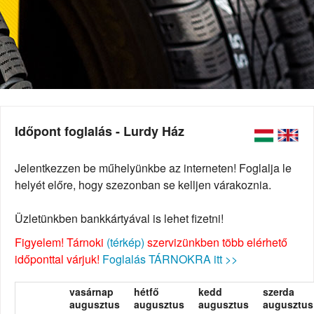
Időpont foglalás - Lurdy Ház
Jelentkezzen be műhelyünkbe az interneten! Foglalja le
helyét előre, hogy szezonban se kelljen várakoznia.
Üzletünkben bankkártyával is lehet fizetni!
Figyelem! Tárnoki
(térkép)
szervizünkben több elérhető
időponttal várjuk!
Foglalás TÁRNOKRA itt >>
vasárnap
hétfő
kedd
szerda
augusztus
augusztus
augusztus
augusztus