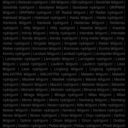
téligumi
|
Gislaved nyárigumi
|
Giti téligumi
|
Giti nyárigumi
|
Goodride téligumi
|
Goodride nyárigumi
|
Goodyear téligumi
|
Goodyear nyárigumi
|
GRIPMAX
téligumi
|
GRIPMAX nyárigumi
|
GT Radial téligumi
|
GT Radial nyárigumi
|
Habilead téligumi
|
Habilead nyárigumi
|
Haida téligumi
|
Haida nyárigumi
|
Hankook téligumi
|
Hankook nyárigumi
|
Heidenau téligumi
|
Heidenau
nyárigumi
|
Hifly téligumi
|
Hifly nyárigumi
|
Imperial téligumi
|
Imperial
nyárigumi
|
Infinity téligumi
|
Infinity nyárigumi
|
Interstate téligumi
|
Interstate
nyárigumi
|
Kenda téligumi
|
Kenda nyárigumi
|
King-meiler téligumi
|
King-
meiler nyárigumi
|
Kingstar téligumi
|
Kingstar nyárigumi
|
Kleber téligumi
|
Kleber nyárigumi
|
Kormoran téligumi
|
Kormoran nyárigumi
|
Kumho téligumi
|
Kumho nyárigumi
|
Landsail téligumi
|
Landsail nyárigumi
|
Landspider téligumi
|
Landspider nyárigumi
|
Lanvigator téligumi
|
Lanvigator nyárigumi
|
Lassa
téligumi
|
Lassa nyárigumi
|
Laufenn téligumi
|
Laufenn nyárigumi
|
Leao
téligumi
|
Leao nyárigumi
|
Linglong téligumi
|
Linglong nyárigumi
|
MALHOTRA téligumi
|
MALHOTRA nyárigumi
|
Matador téligumi
|
Matador
nyárigumi
|
Maxtrek téligumi
|
Maxtrek nyárigumi
|
Maxxis téligumi
|
Maxxis
nyárigumi
|
Mazzini téligumi
|
Mazzini nyárigumi
|
Metzeler téligumi
|
Metzeler
nyárigumi
|
Michelin téligumi
|
Michelin nyárigumi
|
Minerva téligumi
|
Minerva
nyárigumi
|
Mirage téligumi
|
Mirage nyárigumi
|
Mitas téligumi
|
Mitas
nyárigumi
|
Momo téligumi
|
Momo nyárigumi
|
Nankang téligumi
|
Nankang
nyárigumi
|
Nexen téligumi
|
Nexen nyárigumi
|
Nitto téligumi
|
Nitto nyárigumi
|
Nokian téligumi
|
Nokian nyárigumi
|
Nordexx téligumi
|
Nordexx nyárigumi
|
Novex téligumi
|
Novex nyárigumi
|
Onyx téligumi
|
Onyx nyárigumi
|
Optimo
téligumi
|
Optimo nyárigumi
|
Orium téligumi
|
Orium nyárigumi
|
Ovation
téligumi
|
Ovation nyárigumi
|
Petlas téligumi
|
Petlas nyárigumi
|
Pirelli téligumi