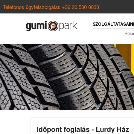
Telefonos ügyfélszolgálat:
+36 20 500 0033
SZOLGÁLTATÁSAIN
Rólu
Időpont foglalás - Lurdy Ház