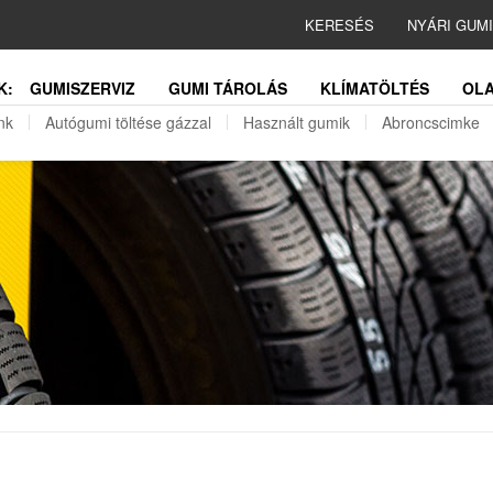
KERESÉS
NYÁRI GUM
K:
GUMISZERVIZ
GUMI TÁROLÁS
KLÍMATÖLTÉS
OLA
nk
Autógumi töltése gázzal
Használt gumik
Abroncscimke