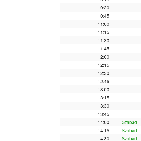
10:30
10:45
11:00
11:15
11:30
11:45
12:00
12:15
12:30
12:45
13:00
13:15
13:30
13:45
14:00
Szabad
14:15
Szabad
14:30
Szabad