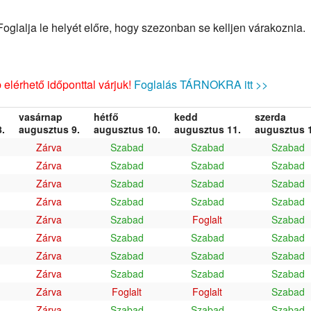
glalja le helyét előre, hogy szezonban se kelljen várakoznia.
elérhető időponttal várjuk!
Foglalás TÁRNOKRA itt >>
vasárnap
hétfő
kedd
szerda
.
augusztus 9.
augusztus 10.
augusztus 11.
augusztus 1
Zárva
Szabad
Szabad
Szabad
Zárva
Szabad
Szabad
Szabad
Zárva
Szabad
Szabad
Szabad
Zárva
Szabad
Szabad
Szabad
Zárva
Szabad
Foglalt
Szabad
Zárva
Szabad
Szabad
Szabad
Zárva
Szabad
Szabad
Szabad
Zárva
Szabad
Szabad
Szabad
Zárva
Foglalt
Foglalt
Szabad
Zárva
Szabad
Szabad
Szabad