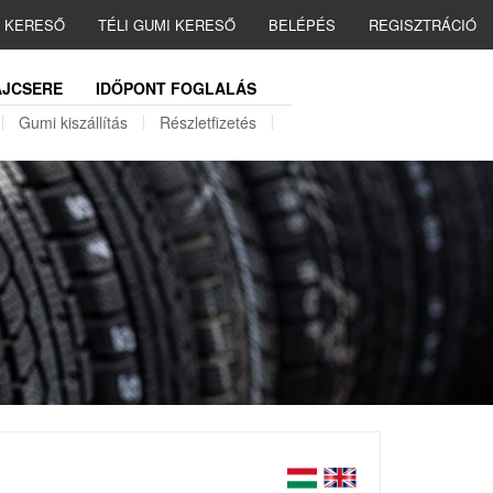
I KERESŐ
TÉLI GUMI KERESŐ
BELÉPÉS
REGISZTRÁCIÓ
JCSERE
IDŐPONT FOGLALÁS
Gumi kiszállítás
Részletfizetés