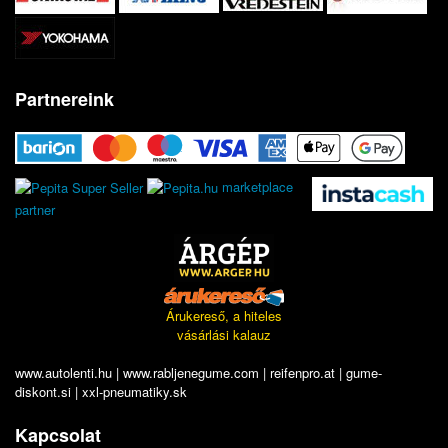
Partnereink
marketplace
partner
Árukereső, a hiteles
vásárlási kalauz
www.autolenti.hu
|
www.rabljenegume.com
|
reifenpro.at
|
gume-
diskont.si
|
xxl-pneumatiky.sk
Kapcsolat