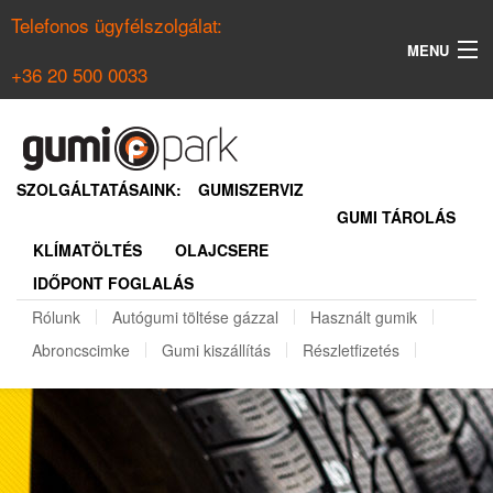
Telefonos ügyfélszolgálat:
MENU
+36 20 500 0033
KERESÉS
NYÁRI GUMI KERESŐ
SZOLGÁLTATÁSAINK:
GUMISZERVIZ
GUMI TÁROLÁS
TÉLI GUMI KERESŐ
KLÍMATÖLTÉS
OLAJCSERE
BELÉPÉS
IDŐPONT FOGLALÁS
REGISZTRÁCIÓ
Rólunk
Autógumi töltése gázzal
Használt gumik
Abroncscimke
Gumi kiszállítás
Részletfizetés