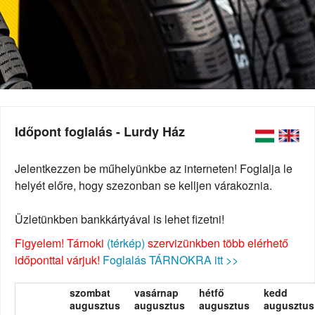
Időpont foglalás - Lurdy Ház
Jelentkezzen be műhelyünkbe az interneten! Foglalja le
helyét előre, hogy szezonban se kelljen várakoznia.
Üzletünkben bankkártyával is lehet fizetni!
Figyelem! Tárnoki
(térkép)
szervizünkben több elérhető
időponttal várjuk!
Foglalás TÁRNOKRA itt >>
szombat
vasárnap
hétfő
kedd
augusztus
augusztus
augusztus
augusztus