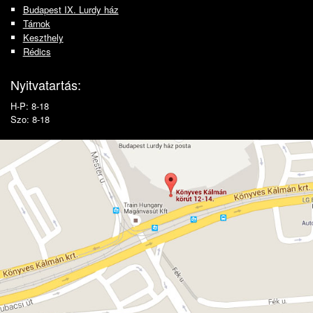
Budapest IX. Lurdy ház
Tárnok
Keszthely
Rédics
Nyitvatartás:
H-P: 8-18
Szo: 8-18