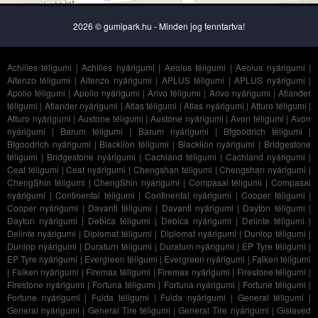
2026 © gumipark.hu - Minden jog fenntartva!
Achilles téligumi
|
Achilles nyárigumi
|
Aeolus téligumi
|
Aeolus nyárigumi
|
Altenzo téligumi
|
Altenzo nyárigumi
|
APLUS téligumi
|
APLUS nyárigumi
|
Apollo téligumi
|
Apollo nyárigumi
|
Arivo téligumi
|
Arivo nyárigumi
|
Atlander
téligumi
|
Atlander nyárigumi
|
Atlas téligumi
|
Atlas nyárigumi
|
Atturo téligumi
|
Atturo nyárigumi
|
Austone téligumi
|
Austone nyárigumi
|
Avon téligumi
|
Avon
nyárigumi
|
Barum téligumi
|
Barum nyárigumi
|
Bfgoodrich téligumi
|
Bfgoodrich nyárigumi
|
Blacklion téligumi
|
Blacklion nyárigumi
|
Bridgestone
téligumi
|
Bridgestone nyárigumi
|
Cachland téligumi
|
Cachland nyárigumi
|
Ceat téligumi
|
Ceat nyárigumi
|
Chengshan téligumi
|
Chengshan nyárigumi
|
ChengShin téligumi
|
ChengShin nyárigumi
|
Compasal téligumi
|
Compasal
nyárigumi
|
Continental téligumi
|
Continental nyárigumi
|
Cooper téligumi
|
Cooper nyárigumi
|
Davanti téligumi
|
Davanti nyárigumi
|
Dayton téligumi
|
Dayton nyárigumi
|
Debica téligumi
|
Debica nyárigumi
|
Delinte téligumi
|
Delinte nyárigumi
|
Diplomat téligumi
|
Diplomat nyárigumi
|
Dunlop téligumi
|
Dunlop nyárigumi
|
Duraturn téligumi
|
Duraturn nyárigumi
|
EP Tyre téligumi
|
EP Tyre nyárigumi
|
Evergreen téligumi
|
Evergreen nyárigumi
|
Falken téligumi
|
Falken nyárigumi
|
Firemax téligumi
|
Firemax nyárigumi
|
Firestone téligumi
|
Firestone nyárigumi
|
Fortuna téligumi
|
Fortuna nyárigumi
|
Fortune téligumi
|
Fortune nyárigumi
|
Fulda téligumi
|
Fulda nyárigumi
|
General téligumi
|
General nyárigumi
|
General Tire téligumi
|
General Tire nyárigumi
|
Gislaved