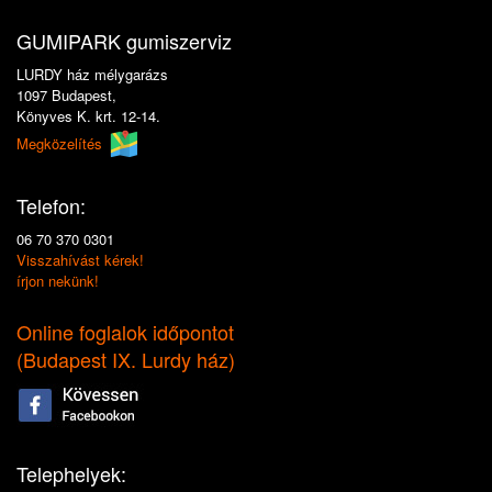
GUMIPARK gumiszerviz
LURDY ház mélygarázs
1097 Budapest,
Könyves K. krt. 12-14.
Megközelítés
Telefon:
06 70 370 0301
Visszahívást kérek!
írjon nekünk!
Online foglalok időpontot
(
Budapest IX. Lurdy ház
)
Telephelyek: