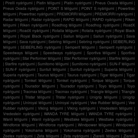
|
Pirelli nyárigumi
|
Platin téligumi
|
Platin nyárigumi
|
Pneus Ovada téligumi
|
Pneus Ovada nyárigumi
|
POINT S téligumi
|
POINT S nyárigumi
|
Powertrac
téligumi
|
Powertrac nyárigumi
|
PREMIORRI téligumi
|
PREMIORRI nyárigumi
|
Radar téligumi
|
Radar nyárigumi
|
RAPID téligumi
|
RAPID nyárigumi
|
Riken
téligumi
|
Riken nyárigumi
|
Roadhog téligumi
|
Roadhog nyárigumi
|
RoadX
téligumi
|
RoadX nyárigumi
|
Rotalla téligumi
|
Rotalla nyárigumi
|
Royal Black
téligumi
|
Royal Black nyárigumi
|
Sailun téligumi
|
Sailun nyárigumi
|
Sava
téligumi
|
Sava nyárigumi
|
Sebring téligumi
|
Sebring nyárigumi
|
SEIBERLING
téligumi
|
SEIBERLING nyárigumi
|
Semperit téligumi
|
Semperit nyárigumi
|
Speedways téligumi
|
Speedways nyárigumi
|
Sportiva téligumi
|
Sportiva
nyárigumi
|
Star Performer téligumi
|
Star Performer nyárigumi
|
Starfire téligumi
|
Starfire nyárigumi
|
Sumitomo téligumi
|
Sumitomo nyárigumi
|
SUN-F téligumi
|
SUN-F nyárigumi
|
Sunfull téligumi
|
Sunfull nyárigumi
|
Superia téligumi
|
Superia nyárigumi
|
Taurus téligumi
|
Taurus nyárigumi
|
Tigar téligumi
|
Tigar
nyárigumi
|
Tomket téligumi
|
Tomket nyárigumi
|
Torque téligumi
|
Torque
nyárigumi
|
Tourador téligumi
|
Tourador nyárigumi
|
Toyo téligumi
|
Toyo
nyárigumi
|
Tracmax téligumi
|
Tracmax nyárigumi
|
Triangle téligumi
|
Triangle
nyárigumi
|
Tristar téligumi
|
Tristar nyárigumi
|
Unigrip téligumi
|
Unigrip
nyárigumi
|
Uniroyal téligumi
|
Uniroyal nyárigumi
|
Vee Rubber téligumi
|
Vee
Rubber nyárigumi
|
Viking téligumi
|
Viking nyárigumi
|
Vredestein téligumi
|
Vredestein nyárigumi
|
WANDA TYRE téligumi
|
WANDA TYRE nyárigumi
|
Wanli téligumi
|
Wanli nyárigumi
|
Westlake téligumi
|
Westlake nyárigumi
|
Windforce téligumi
|
Windforce nyárigumi
|
Windpower téligumi
|
Windpower
nyárigumi
|
Yokohama téligumi
|
Yokohama nyárigumi
|
Zeetex téligumi
|
Zeetex nyárigumi
|
Zeta téligumi
|
Zeta nyárigumi
|
Ziarelli téligumi
|
Ziarelli