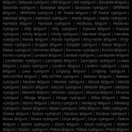
téligumi
|
Gislaved nyárigumi
|
Giti téligumi
|
Giti nyárigumi
|
Goodride téligumi
|
Goodride nyárigumi
|
Goodyear téligumi
|
Goodyear nyárigumi
|
GRIPMAX
téligumi
|
GRIPMAX nyárigumi
|
GT Radial téligumi
|
GT Radial nyárigumi
|
Habilead téligumi
|
Habilead nyárigumi
|
Haida téligumi
|
Haida nyárigumi
|
Hankook téligumi
|
Hankook nyárigumi
|
Heidenau téligumi
|
Heidenau
nyárigumi
|
Hifly téligumi
|
Hifly nyárigumi
|
Imperial téligumi
|
Imperial
nyárigumi
|
Infinity téligumi
|
Infinity nyárigumi
|
Interstate téligumi
|
Interstate
nyárigumi
|
Kenda téligumi
|
Kenda nyárigumi
|
King-meiler téligumi
|
King-
meiler nyárigumi
|
Kingstar téligumi
|
Kingstar nyárigumi
|
Kleber téligumi
|
Kleber nyárigumi
|
Kormoran téligumi
|
Kormoran nyárigumi
|
Kumho téligumi
|
Kumho nyárigumi
|
Landsail téligumi
|
Landsail nyárigumi
|
Landspider téligumi
|
Landspider nyárigumi
|
Lanvigator téligumi
|
Lanvigator nyárigumi
|
Lassa
téligumi
|
Lassa nyárigumi
|
Laufenn téligumi
|
Laufenn nyárigumi
|
Leao
téligumi
|
Leao nyárigumi
|
Linglong téligumi
|
Linglong nyárigumi
|
MALHOTRA téligumi
|
MALHOTRA nyárigumi
|
Matador téligumi
|
Matador
nyárigumi
|
Maxtrek téligumi
|
Maxtrek nyárigumi
|
Maxxis téligumi
|
Maxxis
nyárigumi
|
Mazzini téligumi
|
Mazzini nyárigumi
|
Metzeler téligumi
|
Metzeler
nyárigumi
|
Michelin téligumi
|
Michelin nyárigumi
|
Minerva téligumi
|
Minerva
nyárigumi
|
Mirage téligumi
|
Mirage nyárigumi
|
Mitas téligumi
|
Mitas
nyárigumi
|
Momo téligumi
|
Momo nyárigumi
|
Nankang téligumi
|
Nankang
nyárigumi
|
Nexen téligumi
|
Nexen nyárigumi
|
Nitto téligumi
|
Nitto nyárigumi
|
Nokian téligumi
|
Nokian nyárigumi
|
Nordexx téligumi
|
Nordexx nyárigumi
|
Novex téligumi
|
Novex nyárigumi
|
Onyx téligumi
|
Onyx nyárigumi
|
Optimo
téligumi
|
Optimo nyárigumi
|
Orium téligumi
|
Orium nyárigumi
|
Ovation
téligumi
|
Ovation nyárigumi
|
Petlas téligumi
|
Petlas nyárigumi
|
Pirelli téligumi