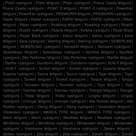
|
Pirelli nyárigumi
|
Platin téligumi
|
Platin nyárigumi
|
Pneus Ovada téligumi
|
Pneus Ovada nyárigumi
|
POINT S téligumi
|
POINT S nyárigumi
|
Powertrac
téligumi
|
Powertrac nyárigumi
|
PREMIORRI téligumi
|
PREMIORRI nyárigumi
|
Radar téligumi
|
Radar nyárigumi
|
RAPID téligumi
|
RAPID nyárigumi
|
Riken
téligumi
|
Riken nyárigumi
|
Roadhog téligumi
|
Roadhog nyárigumi
|
RoadX
téligumi
|
RoadX nyárigumi
|
Rotalla téligumi
|
Rotalla nyárigumi
|
Royal Black
téligumi
|
Royal Black nyárigumi
|
Sailun téligumi
|
Sailun nyárigumi
|
Sava
téligumi
|
Sava nyárigumi
|
Sebring téligumi
|
Sebring nyárigumi
|
SEIBERLING
téligumi
|
SEIBERLING nyárigumi
|
Semperit téligumi
|
Semperit nyárigumi
|
Speedways téligumi
|
Speedways nyárigumi
|
Sportiva téligumi
|
Sportiva
nyárigumi
|
Star Performer téligumi
|
Star Performer nyárigumi
|
Starfire téligumi
|
Starfire nyárigumi
|
Sumitomo téligumi
|
Sumitomo nyárigumi
|
SUN-F téligumi
|
SUN-F nyárigumi
|
Sunfull téligumi
|
Sunfull nyárigumi
|
Superia téligumi
|
Superia nyárigumi
|
Taurus téligumi
|
Taurus nyárigumi
|
Tigar téligumi
|
Tigar
nyárigumi
|
Tomket téligumi
|
Tomket nyárigumi
|
Torque téligumi
|
Torque
nyárigumi
|
Tourador téligumi
|
Tourador nyárigumi
|
Toyo téligumi
|
Toyo
nyárigumi
|
Tracmax téligumi
|
Tracmax nyárigumi
|
Triangle téligumi
|
Triangle
nyárigumi
|
Tristar téligumi
|
Tristar nyárigumi
|
Unigrip téligumi
|
Unigrip
nyárigumi
|
Uniroyal téligumi
|
Uniroyal nyárigumi
|
Vee Rubber téligumi
|
Vee
Rubber nyárigumi
|
Viking téligumi
|
Viking nyárigumi
|
Vredestein téligumi
|
Vredestein nyárigumi
|
WANDA TYRE téligumi
|
WANDA TYRE nyárigumi
|
Wanli téligumi
|
Wanli nyárigumi
|
Westlake téligumi
|
Westlake nyárigumi
|
Windforce téligumi
|
Windforce nyárigumi
|
Windpower téligumi
|
Windpower
nyárigumi
|
Yokohama téligumi
|
Yokohama nyárigumi
|
Zeetex téligumi
|
Zeetex nyárigumi
|
Zeta téligumi
|
Zeta nyárigumi
|
Ziarelli téligumi
|
Ziarelli