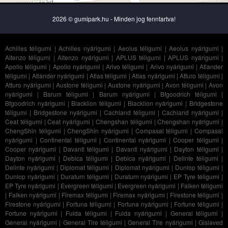
2026 © gumipark.hu - Minden jog fenntartva!
Achilles téligumi
|
Achilles nyárigumi
|
Aeolus téligumi
|
Aeolus nyárigumi
|
Altenzo téligumi
|
Altenzo nyárigumi
|
APLUS téligumi
|
APLUS nyárigumi
|
Apollo téligumi
|
Apollo nyárigumi
|
Arivo téligumi
|
Arivo nyárigumi
|
Atlander
téligumi
|
Atlander nyárigumi
|
Atlas téligumi
|
Atlas nyárigumi
|
Atturo téligumi
|
Atturo nyárigumi
|
Austone téligumi
|
Austone nyárigumi
|
Avon téligumi
|
Avon
nyárigumi
|
Barum téligumi
|
Barum nyárigumi
|
Bfgoodrich téligumi
|
Bfgoodrich nyárigumi
|
Blacklion téligumi
|
Blacklion nyárigumi
|
Bridgestone
téligumi
|
Bridgestone nyárigumi
|
Cachland téligumi
|
Cachland nyárigumi
|
Ceat téligumi
|
Ceat nyárigumi
|
Chengshan téligumi
|
Chengshan nyárigumi
|
ChengShin téligumi
|
ChengShin nyárigumi
|
Compasal téligumi
|
Compasal
nyárigumi
|
Continental téligumi
|
Continental nyárigumi
|
Cooper téligumi
|
Cooper nyárigumi
|
Davanti téligumi
|
Davanti nyárigumi
|
Dayton téligumi
|
Dayton nyárigumi
|
Debica téligumi
|
Debica nyárigumi
|
Delinte téligumi
|
Delinte nyárigumi
|
Diplomat téligumi
|
Diplomat nyárigumi
|
Dunlop téligumi
|
Dunlop nyárigumi
|
Duraturn téligumi
|
Duraturn nyárigumi
|
EP Tyre téligumi
|
EP Tyre nyárigumi
|
Evergreen téligumi
|
Evergreen nyárigumi
|
Falken téligumi
|
Falken nyárigumi
|
Firemax téligumi
|
Firemax nyárigumi
|
Firestone téligumi
|
Firestone nyárigumi
|
Fortuna téligumi
|
Fortuna nyárigumi
|
Fortune téligumi
|
Fortune nyárigumi
|
Fulda téligumi
|
Fulda nyárigumi
|
General téligumi
|
General nyárigumi
|
General Tire téligumi
|
General Tire nyárigumi
|
Gislaved