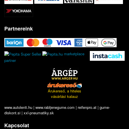
Partnereink
marketplace
partner
Árukereső, a hiteles
vásárlási kalauz
www.autolenti.hu
|
www.rabljenegume.com
|
reifenpro.at
|
gume-
diskont.si
|
xxl-pneumatiky.sk
Kapcsolat