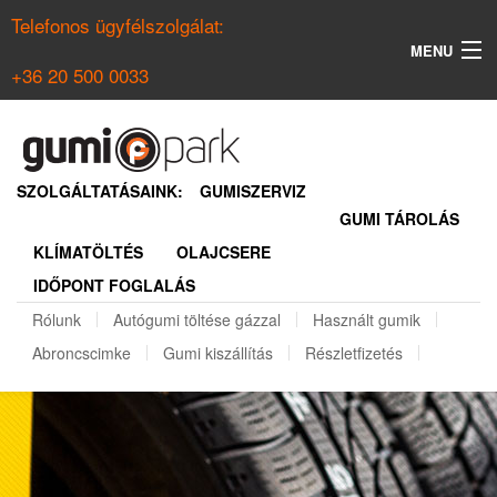
Telefonos ügyfélszolgálat:
MENU
+36 20 500 0033
KERESÉS
NYÁRI GUMI KERESŐ
SZOLGÁLTATÁSAINK:
GUMISZERVIZ
GUMI TÁROLÁS
TÉLI GUMI KERESŐ
KLÍMATÖLTÉS
OLAJCSERE
BELÉPÉS
IDŐPONT FOGLALÁS
REGISZTRÁCIÓ
Rólunk
Autógumi töltése gázzal
Használt gumik
Abroncscimke
Gumi kiszállítás
Részletfizetés