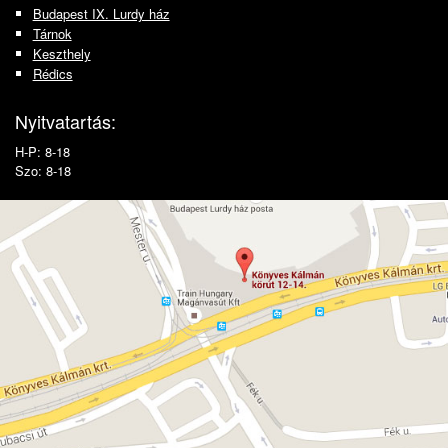
Budapest IX. Lurdy ház
Tárnok
Keszthely
Rédics
Nyitvatartás:
H-P: 8-18
Szo: 8-18