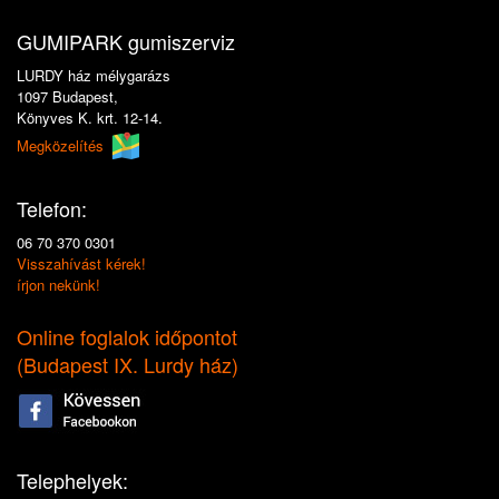
GUMIPARK gumiszerviz
LURDY ház mélygarázs
1097 Budapest,
Könyves K. krt. 12-14.
Megközelítés
Telefon:
06 70 370 0301
Visszahívást kérek!
írjon nekünk!
Online foglalok időpontot
(
Budapest IX. Lurdy ház
)
Telephelyek: