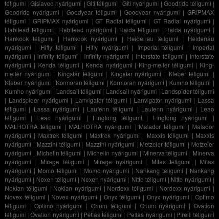
téligumi
|
Gislaved nyárigumi
|
Giti téligumi
|
Giti nyárigumi
|
Goodride téligumi
|
Goodride nyárigumi
|
Goodyear téligumi
|
Goodyear nyárigumi
|
GRIPMAX
téligumi
|
GRIPMAX nyárigumi
|
GT Radial téligumi
|
GT Radial nyárigumi
|
Habilead téligumi
|
Habilead nyárigumi
|
Haida téligumi
|
Haida nyárigumi
|
Hankook téligumi
|
Hankook nyárigumi
|
Heidenau téligumi
|
Heidenau
nyárigumi
|
Hifly téligumi
|
Hifly nyárigumi
|
Imperial téligumi
|
Imperial
nyárigumi
|
Infinity téligumi
|
Infinity nyárigumi
|
Interstate téligumi
|
Interstate
nyárigumi
|
Kenda téligumi
|
Kenda nyárigumi
|
King-meiler téligumi
|
King-
meiler nyárigumi
|
Kingstar téligumi
|
Kingstar nyárigumi
|
Kleber téligumi
|
Kleber nyárigumi
|
Kormoran téligumi
|
Kormoran nyárigumi
|
Kumho téligumi
|
Kumho nyárigumi
|
Landsail téligumi
|
Landsail nyárigumi
|
Landspider téligumi
|
Landspider nyárigumi
|
Lanvigator téligumi
|
Lanvigator nyárigumi
|
Lassa
téligumi
|
Lassa nyárigumi
|
Laufenn téligumi
|
Laufenn nyárigumi
|
Leao
téligumi
|
Leao nyárigumi
|
Linglong téligumi
|
Linglong nyárigumi
|
MALHOTRA téligumi
|
MALHOTRA nyárigumi
|
Matador téligumi
|
Matador
nyárigumi
|
Maxtrek téligumi
|
Maxtrek nyárigumi
|
Maxxis téligumi
|
Maxxis
nyárigumi
|
Mazzini téligumi
|
Mazzini nyárigumi
|
Metzeler téligumi
|
Metzeler
nyárigumi
|
Michelin téligumi
|
Michelin nyárigumi
|
Minerva téligumi
|
Minerva
nyárigumi
|
Mirage téligumi
|
Mirage nyárigumi
|
Mitas téligumi
|
Mitas
nyárigumi
|
Momo téligumi
|
Momo nyárigumi
|
Nankang téligumi
|
Nankang
nyárigumi
|
Nexen téligumi
|
Nexen nyárigumi
|
Nitto téligumi
|
Nitto nyárigumi
|
Nokian téligumi
|
Nokian nyárigumi
|
Nordexx téligumi
|
Nordexx nyárigumi
|
Novex téligumi
|
Novex nyárigumi
|
Onyx téligumi
|
Onyx nyárigumi
|
Optimo
téligumi
|
Optimo nyárigumi
|
Orium téligumi
|
Orium nyárigumi
|
Ovation
téligumi
|
Ovation nyárigumi
|
Petlas téligumi
|
Petlas nyárigumi
|
Pirelli téligumi