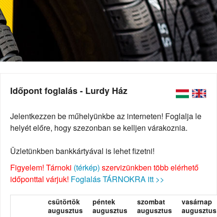
Időpont foglalás - Lurdy Ház
Jelentkezzen be műhelyünkbe az interneten! Foglalja le
helyét előre, hogy szezonban se kelljen várakoznia.
Üzletünkben bankkártyával is lehet fizetni!
Figyelem! Tárnoki
(térkép)
szervizünkben több elérhető
időponttal várjuk!
Foglalás TÁRNOKRA itt >>
csütörtök
péntek
szombat
vasárnap
augusztus
augusztus
augusztus
augusztus