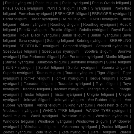
|
Pirelli nyárigumi
|
Platin téligumi
|
Platin nyárigumi
|
Pneus Ovada téligumi
|
Pneus Ovada nyárigumi
|
POINT S téligumi
|
POINT S nyárigumi
|
Powertrac
téligumi
|
Powertrac nyárigumi
|
PREMIORRI téligumi
|
PREMIORRI nyárigumi
|
Radar téligumi
|
Radar nyárigumi
|
RAPID téligumi
|
RAPID nyárigumi
|
Riken
téligumi
|
Riken nyárigumi
|
Roadhog téligumi
|
Roadhog nyárigumi
|
RoadX
téligumi
|
RoadX nyárigumi
|
Rotalla téligumi
|
Rotalla nyárigumi
|
Royal Black
téligumi
|
Royal Black nyárigumi
|
Sailun téligumi
|
Sailun nyárigumi
|
Sava
téligumi
|
Sava nyárigumi
|
Sebring téligumi
|
Sebring nyárigumi
|
SEIBERLING
téligumi
|
SEIBERLING nyárigumi
|
Semperit téligumi
|
Semperit nyárigumi
|
Speedways téligumi
|
Speedways nyárigumi
|
Sportiva téligumi
|
Sportiva
nyárigumi
|
Star Performer téligumi
|
Star Performer nyárigumi
|
Starfire téligumi
|
Starfire nyárigumi
|
Sumitomo téligumi
|
Sumitomo nyárigumi
|
SUN-F téligumi
|
SUN-F nyárigumi
|
Sunfull téligumi
|
Sunfull nyárigumi
|
Superia téligumi
|
Superia nyárigumi
|
Taurus téligumi
|
Taurus nyárigumi
|
Tigar téligumi
|
Tigar
nyárigumi
|
Tomket téligumi
|
Tomket nyárigumi
|
Torque téligumi
|
Torque
nyárigumi
|
Tourador téligumi
|
Tourador nyárigumi
|
Toyo téligumi
|
Toyo
nyárigumi
|
Tracmax téligumi
|
Tracmax nyárigumi
|
Triangle téligumi
|
Triangle
nyárigumi
|
Tristar téligumi
|
Tristar nyárigumi
|
Unigrip téligumi
|
Unigrip
nyárigumi
|
Uniroyal téligumi
|
Uniroyal nyárigumi
|
Vee Rubber téligumi
|
Vee
Rubber nyárigumi
|
Viking téligumi
|
Viking nyárigumi
|
Vredestein téligumi
|
Vredestein nyárigumi
|
WANDA TYRE téligumi
|
WANDA TYRE nyárigumi
|
Wanli téligumi
|
Wanli nyárigumi
|
Westlake téligumi
|
Westlake nyárigumi
|
Windforce téligumi
|
Windforce nyárigumi
|
Windpower téligumi
|
Windpower
nyárigumi
|
Yokohama téligumi
|
Yokohama nyárigumi
|
Zeetex téligumi
|
Zeetex nyárigumi
|
Zeta téligumi
|
Zeta nyárigumi
|
Ziarelli téligumi
|
Ziarelli