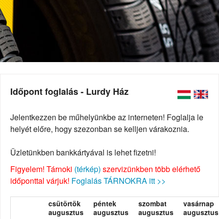
Időpont foglalás - Lurdy Ház
Jelentkezzen be műhelyünkbe az interneten! Foglalja le
helyét előre, hogy szezonban se kelljen várakoznia.
Üzletünkben bankkártyával is lehet fizetni!
Figyelem! Tárnoki
(térkép)
szervizünkben több elérhető
időponttal várjuk!
Foglalás TÁRNOKRA itt >>
csütörtök
péntek
szombat
vasárnap
augusztus
augusztus
augusztus
augusztus