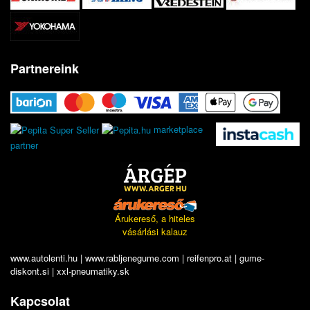
Partnereink
marketplace
partner
Árukereső, a hiteles
vásárlási kalauz
www.autolenti.hu
|
www.rabljenegume.com
|
reifenpro.at
|
gume-
diskont.si
|
xxl-pneumatiky.sk
Kapcsolat