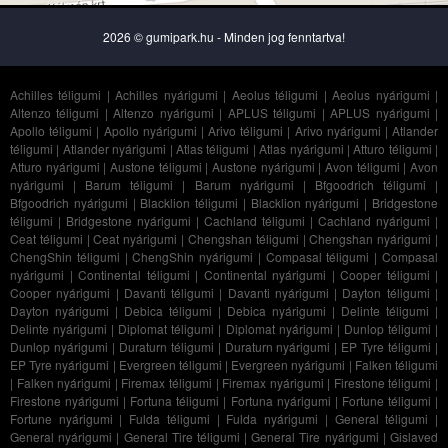
2026 © gumipark.hu - Minden jog fenntartva!
Achilles téligumi
|
Achilles nyárigumi
|
Aeolus téligumi
|
Aeolus nyárigumi
|
Altenzo téligumi
|
Altenzo nyárigumi
|
APLUS téligumi
|
APLUS nyárigumi
|
Apollo téligumi
|
Apollo nyárigumi
|
Arivo téligumi
|
Arivo nyárigumi
|
Atlander
téligumi
|
Atlander nyárigumi
|
Atlas téligumi
|
Atlas nyárigumi
|
Atturo téligumi
|
Atturo nyárigumi
|
Austone téligumi
|
Austone nyárigumi
|
Avon téligumi
|
Avon
nyárigumi
|
Barum téligumi
|
Barum nyárigumi
|
Bfgoodrich téligumi
|
Bfgoodrich nyárigumi
|
Blacklion téligumi
|
Blacklion nyárigumi
|
Bridgestone
téligumi
|
Bridgestone nyárigumi
|
Cachland téligumi
|
Cachland nyárigumi
|
Ceat téligumi
|
Ceat nyárigumi
|
Chengshan téligumi
|
Chengshan nyárigumi
|
ChengShin téligumi
|
ChengShin nyárigumi
|
Compasal téligumi
|
Compasal
nyárigumi
|
Continental téligumi
|
Continental nyárigumi
|
Cooper téligumi
|
Cooper nyárigumi
|
Davanti téligumi
|
Davanti nyárigumi
|
Dayton téligumi
|
Dayton nyárigumi
|
Debica téligumi
|
Debica nyárigumi
|
Delinte téligumi
|
Delinte nyárigumi
|
Diplomat téligumi
|
Diplomat nyárigumi
|
Dunlop téligumi
|
Dunlop nyárigumi
|
Duraturn téligumi
|
Duraturn nyárigumi
|
EP Tyre téligumi
|
EP Tyre nyárigumi
|
Evergreen téligumi
|
Evergreen nyárigumi
|
Falken téligumi
|
Falken nyárigumi
|
Firemax téligumi
|
Firemax nyárigumi
|
Firestone téligumi
|
Firestone nyárigumi
|
Fortuna téligumi
|
Fortuna nyárigumi
|
Fortune téligumi
|
Fortune nyárigumi
|
Fulda téligumi
|
Fulda nyárigumi
|
General téligumi
|
General nyárigumi
|
General Tire téligumi
|
General Tire nyárigumi
|
Gislaved