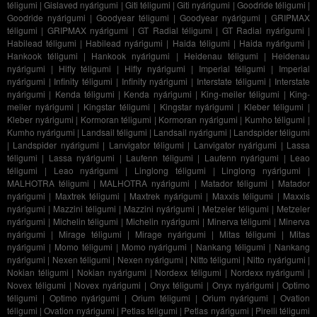
téligumi
|
Gislaved nyárigumi
|
Giti téligumi
|
Giti nyárigumi
|
Goodride téligumi
|
Goodride nyárigumi
|
Goodyear téligumi
|
Goodyear nyárigumi
|
GRIPMAX
téligumi
|
GRIPMAX nyárigumi
|
GT Radial téligumi
|
GT Radial nyárigumi
|
Habilead téligumi
|
Habilead nyárigumi
|
Haida téligumi
|
Haida nyárigumi
|
Hankook téligumi
|
Hankook nyárigumi
|
Heidenau téligumi
|
Heidenau
nyárigumi
|
Hifly téligumi
|
Hifly nyárigumi
|
Imperial téligumi
|
Imperial
nyárigumi
|
Infinity téligumi
|
Infinity nyárigumi
|
Interstate téligumi
|
Interstate
nyárigumi
|
Kenda téligumi
|
Kenda nyárigumi
|
King-meiler téligumi
|
King-
meiler nyárigumi
|
Kingstar téligumi
|
Kingstar nyárigumi
|
Kleber téligumi
|
Kleber nyárigumi
|
Kormoran téligumi
|
Kormoran nyárigumi
|
Kumho téligumi
|
Kumho nyárigumi
|
Landsail téligumi
|
Landsail nyárigumi
|
Landspider téligumi
|
Landspider nyárigumi
|
Lanvigator téligumi
|
Lanvigator nyárigumi
|
Lassa
téligumi
|
Lassa nyárigumi
|
Laufenn téligumi
|
Laufenn nyárigumi
|
Leao
téligumi
|
Leao nyárigumi
|
Linglong téligumi
|
Linglong nyárigumi
|
MALHOTRA téligumi
|
MALHOTRA nyárigumi
|
Matador téligumi
|
Matador
nyárigumi
|
Maxtrek téligumi
|
Maxtrek nyárigumi
|
Maxxis téligumi
|
Maxxis
nyárigumi
|
Mazzini téligumi
|
Mazzini nyárigumi
|
Metzeler téligumi
|
Metzeler
nyárigumi
|
Michelin téligumi
|
Michelin nyárigumi
|
Minerva téligumi
|
Minerva
nyárigumi
|
Mirage téligumi
|
Mirage nyárigumi
|
Mitas téligumi
|
Mitas
nyárigumi
|
Momo téligumi
|
Momo nyárigumi
|
Nankang téligumi
|
Nankang
nyárigumi
|
Nexen téligumi
|
Nexen nyárigumi
|
Nitto téligumi
|
Nitto nyárigumi
|
Nokian téligumi
|
Nokian nyárigumi
|
Nordexx téligumi
|
Nordexx nyárigumi
|
Novex téligumi
|
Novex nyárigumi
|
Onyx téligumi
|
Onyx nyárigumi
|
Optimo
téligumi
|
Optimo nyárigumi
|
Orium téligumi
|
Orium nyárigumi
|
Ovation
téligumi
|
Ovation nyárigumi
|
Petlas téligumi
|
Petlas nyárigumi
|
Pirelli téligumi