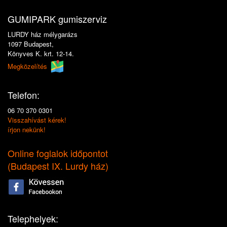
GUMIPARK gumiszerviz
LURDY ház mélygarázs
1097 Budapest,
Könyves K. krt. 12-14.
Megközelítés
Telefon:
06 70 370 0301
Visszahívást kérek!
írjon nekünk!
Online foglalok időpontot
(
Budapest IX. Lurdy ház
)
Telephelyek: