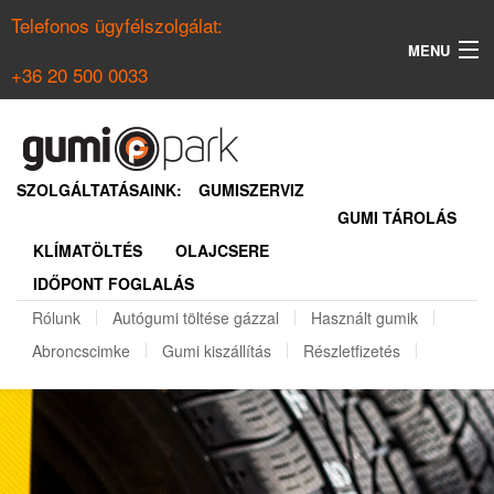
Telefonos ügyfélszolgálat:
MENU
+36 20 500 0033
KERESÉS
NYÁRI GUMI KERESŐ
SZOLGÁLTATÁSAINK:
GUMISZERVIZ
GUMI TÁROLÁS
TÉLI GUMI KERESŐ
KLÍMATÖLTÉS
OLAJCSERE
BELÉPÉS
IDŐPONT FOGLALÁS
REGISZTRÁCIÓ
Rólunk
Autógumi töltése gázzal
Használt gumik
Abroncscimke
Gumi kiszállítás
Részletfizetés