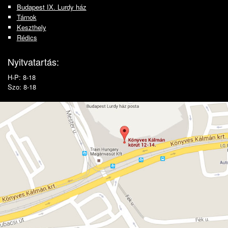
Budapest IX. Lurdy ház
Tárnok
Keszthely
Rédics
Nyitvatartás:
H-P: 8-18
Szo: 8-18