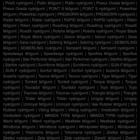
|
Pirelli nyárigumi
|
Platin téligumi
|
Platin nyárigumi
|
Pneus Ovada téligumi
|
Pneus Ovada nyárigumi
|
POINT S téligumi
|
POINT S nyárigumi
|
Powertrac
téligumi
|
Powertrac nyárigumi
|
PREMIORRI téligumi
|
PREMIORRI nyárigumi
|
Radar téligumi
|
Radar nyárigumi
|
RAPID téligumi
|
RAPID nyárigumi
|
Riken
téligumi
|
Riken nyárigumi
|
Roadhog téligumi
|
Roadhog nyárigumi
|
RoadX
téligumi
|
RoadX nyárigumi
|
Rotalla téligumi
|
Rotalla nyárigumi
|
Royal Black
téligumi
|
Royal Black nyárigumi
|
Sailun téligumi
|
Sailun nyárigumi
|
Sava
téligumi
|
Sava nyárigumi
|
Sebring téligumi
|
Sebring nyárigumi
|
SEIBERLING
téligumi
|
SEIBERLING nyárigumi
|
Semperit téligumi
|
Semperit nyárigumi
|
Speedways téligumi
|
Speedways nyárigumi
|
Sportiva téligumi
|
Sportiva
nyárigumi
|
Star Performer téligumi
|
Star Performer nyárigumi
|
Starfire téligumi
|
Starfire nyárigumi
|
Sumitomo téligumi
|
Sumitomo nyárigumi
|
SUN-F téligumi
|
SUN-F nyárigumi
|
Sunfull téligumi
|
Sunfull nyárigumi
|
Superia téligumi
|
Superia nyárigumi
|
Taurus téligumi
|
Taurus nyárigumi
|
Tigar téligumi
|
Tigar
nyárigumi
|
Tomket téligumi
|
Tomket nyárigumi
|
Torque téligumi
|
Torque
nyárigumi
|
Tourador téligumi
|
Tourador nyárigumi
|
Toyo téligumi
|
Toyo
nyárigumi
|
Tracmax téligumi
|
Tracmax nyárigumi
|
Triangle téligumi
|
Triangle
nyárigumi
|
Tristar téligumi
|
Tristar nyárigumi
|
Unigrip téligumi
|
Unigrip
nyárigumi
|
Uniroyal téligumi
|
Uniroyal nyárigumi
|
Vee Rubber téligumi
|
Vee
Rubber nyárigumi
|
Viking téligumi
|
Viking nyárigumi
|
Vredestein téligumi
|
Vredestein nyárigumi
|
WANDA TYRE téligumi
|
WANDA TYRE nyárigumi
|
Wanli téligumi
|
Wanli nyárigumi
|
Westlake téligumi
|
Westlake nyárigumi
|
Windforce téligumi
|
Windforce nyárigumi
|
Windpower téligumi
|
Windpower
nyárigumi
|
Yokohama téligumi
|
Yokohama nyárigumi
|
Zeetex téligumi
|
Zeetex nyárigumi
|
Zeta téligumi
|
Zeta nyárigumi
|
Ziarelli téligumi
|
Ziarelli