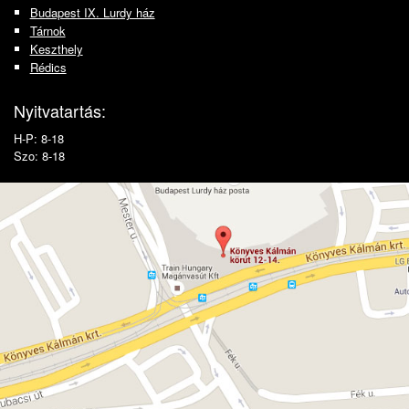
Budapest IX. Lurdy ház
Tárnok
Keszthely
Rédics
Nyitvatartás:
H-P: 8-18
Szo: 8-18