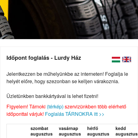
Időpont foglalás - Lurdy Ház
Jelentkezzen be műhelyünkbe az interneten! Foglalja le
helyét előre, hogy szezonban se kelljen várakoznia.
Üzletünkben bankkártyával is lehet fizetni!
Figyelem! Tárnoki
(térkép)
szervizünkben több elérhető
időponttal várjuk!
Foglalás TÁRNOKRA itt >>
szombat
vasárnap
hétfő
kedd
augusztus
augusztus
augusztus
augusztus