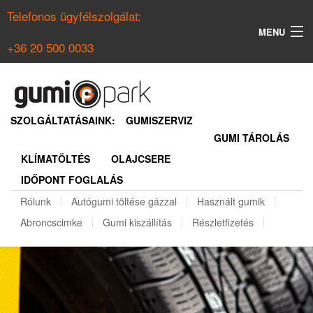
Telefonos ügyfélszolgálat:
MENU
+36 20 500 0033
KERESÉS
NYÁRI GUMI KERESŐ
SZOLGÁLTATÁSAINK:
GUMISZERVIZ
GUMI TÁROLÁS
TÉLI GUMI KERESŐ
KLÍMATÖLTÉS
OLAJCSERE
BELÉPÉS
IDŐPONT FOGLALÁS
REGISZTRÁCIÓ
Rólunk
Autógumi töltése gázzal
Használt gumik
Abroncscimke
Gumi kiszállítás
Részletfizetés