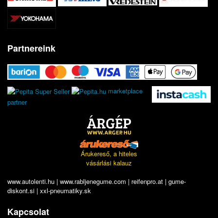
Partnereink
marketplace
partner
Árukereső, a hiteles
vásárlási kalauz
www.autolenti.hu
|
www.rabljenegume.com
|
reifenpro.at
|
gume-
diskont.si
|
xxl-pneumatiky.sk
Kapcsolat