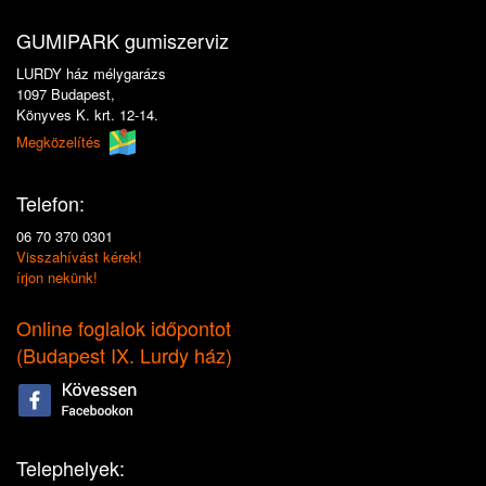
GUMIPARK gumiszerviz
LURDY ház mélygarázs
1097 Budapest,
Könyves K. krt. 12-14.
Megközelítés
Telefon:
06 70 370 0301
Visszahívást kérek!
írjon nekünk!
Online foglalok időpontot
(
Budapest IX. Lurdy ház
)
Telephelyek: