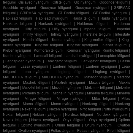
téligumi
|
Gislaved nyárigumi
|
Giti téligumi
|
Giti nyárigumi
|
Goodride téligumi
|
Goodride nyárigumi
|
Goodyear téligumi
|
Goodyear nyárigumi
|
GRIPMAX
téligumi
|
GRIPMAX nyárigumi
|
GT Radial téligumi
|
GT Radial nyárigumi
|
Habilead téligumi
|
Habilead nyárigumi
|
Haida téligumi
|
Haida nyárigumi
|
Hankook téligumi
|
Hankook nyárigumi
|
Heidenau téligumi
|
Heidenau
nyárigumi
|
Hifly téligumi
|
Hifly nyárigumi
|
Imperial téligumi
|
Imperial
nyárigumi
|
Infinity téligumi
|
Infinity nyárigumi
|
Interstate téligumi
|
Interstate
nyárigumi
|
Kenda téligumi
|
Kenda nyárigumi
|
King-meiler téligumi
|
King-
meiler nyárigumi
|
Kingstar téligumi
|
Kingstar nyárigumi
|
Kleber téligumi
|
Kleber nyárigumi
|
Kormoran téligumi
|
Kormoran nyárigumi
|
Kumho téligumi
|
Kumho nyárigumi
|
Landsail téligumi
|
Landsail nyárigumi
|
Landspider téligumi
|
Landspider nyárigumi
|
Lanvigator téligumi
|
Lanvigator nyárigumi
|
Lassa
téligumi
|
Lassa nyárigumi
|
Laufenn téligumi
|
Laufenn nyárigumi
|
Leao
téligumi
|
Leao nyárigumi
|
Linglong téligumi
|
Linglong nyárigumi
|
MALHOTRA téligumi
|
MALHOTRA nyárigumi
|
Matador téligumi
|
Matador
nyárigumi
|
Maxtrek téligumi
|
Maxtrek nyárigumi
|
Maxxis téligumi
|
Maxxis
nyárigumi
|
Mazzini téligumi
|
Mazzini nyárigumi
|
Metzeler téligumi
|
Metzeler
nyárigumi
|
Michelin téligumi
|
Michelin nyárigumi
|
Minerva téligumi
|
Minerva
nyárigumi
|
Mirage téligumi
|
Mirage nyárigumi
|
Mitas téligumi
|
Mitas
nyárigumi
|
Momo téligumi
|
Momo nyárigumi
|
Nankang téligumi
|
Nankang
nyárigumi
|
Nexen téligumi
|
Nexen nyárigumi
|
Nitto téligumi
|
Nitto nyárigumi
|
Nokian téligumi
|
Nokian nyárigumi
|
Nordexx téligumi
|
Nordexx nyárigumi
|
Novex téligumi
|
Novex nyárigumi
|
Onyx téligumi
|
Onyx nyárigumi
|
Optimo
téligumi
|
Optimo nyárigumi
|
Orium téligumi
|
Orium nyárigumi
|
Ovation
téligumi
|
Ovation nyárigumi
|
Petlas téligumi
|
Petlas nyárigumi
|
Pirelli téligumi