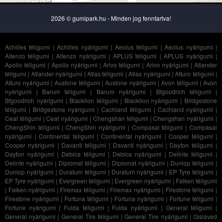
2026 © gumipark.hu - Minden jog fenntartva!
Achilles téligumi
|
Achilles nyárigumi
|
Aeolus téligumi
|
Aeolus nyárigumi
|
Altenzo téligumi
|
Altenzo nyárigumi
|
APLUS téligumi
|
APLUS nyárigumi
|
Apollo téligumi
|
Apollo nyárigumi
|
Arivo téligumi
|
Arivo nyárigumi
|
Atlander
téligumi
|
Atlander nyárigumi
|
Atlas téligumi
|
Atlas nyárigumi
|
Atturo téligumi
|
Atturo nyárigumi
|
Austone téligumi
|
Austone nyárigumi
|
Avon téligumi
|
Avon
nyárigumi
|
Barum téligumi
|
Barum nyárigumi
|
Bfgoodrich téligumi
|
Bfgoodrich nyárigumi
|
Blacklion téligumi
|
Blacklion nyárigumi
|
Bridgestone
téligumi
|
Bridgestone nyárigumi
|
Cachland téligumi
|
Cachland nyárigumi
|
Ceat téligumi
|
Ceat nyárigumi
|
Chengshan téligumi
|
Chengshan nyárigumi
|
ChengShin téligumi
|
ChengShin nyárigumi
|
Compasal téligumi
|
Compasal
nyárigumi
|
Continental téligumi
|
Continental nyárigumi
|
Cooper téligumi
|
Cooper nyárigumi
|
Davanti téligumi
|
Davanti nyárigumi
|
Dayton téligumi
|
Dayton nyárigumi
|
Debica téligumi
|
Debica nyárigumi
|
Delinte téligumi
|
Delinte nyárigumi
|
Diplomat téligumi
|
Diplomat nyárigumi
|
Dunlop téligumi
|
Dunlop nyárigumi
|
Duraturn téligumi
|
Duraturn nyárigumi
|
EP Tyre téligumi
|
EP Tyre nyárigumi
|
Evergreen téligumi
|
Evergreen nyárigumi
|
Falken téligumi
|
Falken nyárigumi
|
Firemax téligumi
|
Firemax nyárigumi
|
Firestone téligumi
|
Firestone nyárigumi
|
Fortuna téligumi
|
Fortuna nyárigumi
|
Fortune téligumi
|
Fortune nyárigumi
|
Fulda téligumi
|
Fulda nyárigumi
|
General téligumi
|
General nyárigumi
|
General Tire téligumi
|
General Tire nyárigumi
|
Gislaved