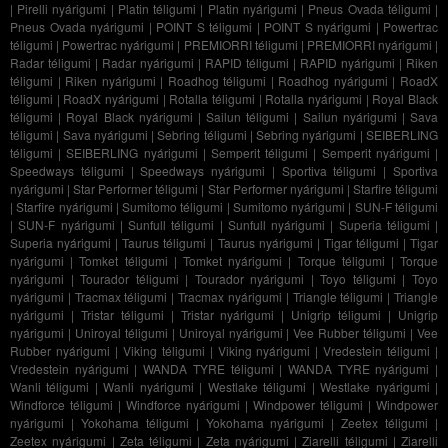
|
Pirelli nyárigumi
|
Platin téligumi
|
Platin nyárigumi
|
Pneus Ovada téligumi
|
Pneus Ovada nyárigumi
|
POINT S téligumi
|
POINT S nyárigumi
|
Powertrac
téligumi
|
Powertrac nyárigumi
|
PREMIORRI téligumi
|
PREMIORRI nyárigumi
|
Radar téligumi
|
Radar nyárigumi
|
RAPID téligumi
|
RAPID nyárigumi
|
Riken
téligumi
|
Riken nyárigumi
|
Roadhog téligumi
|
Roadhog nyárigumi
|
RoadX
téligumi
|
RoadX nyárigumi
|
Rotalla téligumi
|
Rotalla nyárigumi
|
Royal Black
téligumi
|
Royal Black nyárigumi
|
Sailun téligumi
|
Sailun nyárigumi
|
Sava
téligumi
|
Sava nyárigumi
|
Sebring téligumi
|
Sebring nyárigumi
|
SEIBERLING
téligumi
|
SEIBERLING nyárigumi
|
Semperit téligumi
|
Semperit nyárigumi
|
Speedways téligumi
|
Speedways nyárigumi
|
Sportiva téligumi
|
Sportiva
nyárigumi
|
Star Performer téligumi
|
Star Performer nyárigumi
|
Starfire téligumi
|
Starfire nyárigumi
|
Sumitomo téligumi
|
Sumitomo nyárigumi
|
SUN-F téligumi
|
SUN-F nyárigumi
|
Sunfull téligumi
|
Sunfull nyárigumi
|
Superia téligumi
|
Superia nyárigumi
|
Taurus téligumi
|
Taurus nyárigumi
|
Tigar téligumi
|
Tigar
nyárigumi
|
Tomket téligumi
|
Tomket nyárigumi
|
Torque téligumi
|
Torque
nyárigumi
|
Tourador téligumi
|
Tourador nyárigumi
|
Toyo téligumi
|
Toyo
nyárigumi
|
Tracmax téligumi
|
Tracmax nyárigumi
|
Triangle téligumi
|
Triangle
nyárigumi
|
Tristar téligumi
|
Tristar nyárigumi
|
Unigrip téligumi
|
Unigrip
nyárigumi
|
Uniroyal téligumi
|
Uniroyal nyárigumi
|
Vee Rubber téligumi
|
Vee
Rubber nyárigumi
|
Viking téligumi
|
Viking nyárigumi
|
Vredestein téligumi
|
Vredestein nyárigumi
|
WANDA TYRE téligumi
|
WANDA TYRE nyárigumi
|
Wanli téligumi
|
Wanli nyárigumi
|
Westlake téligumi
|
Westlake nyárigumi
|
Windforce téligumi
|
Windforce nyárigumi
|
Windpower téligumi
|
Windpower
nyárigumi
|
Yokohama téligumi
|
Yokohama nyárigumi
|
Zeetex téligumi
|
Zeetex nyárigumi
|
Zeta téligumi
|
Zeta nyárigumi
|
Ziarelli téligumi
|
Ziarelli