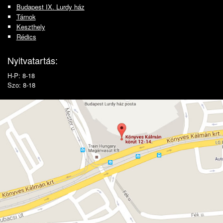
Budapest IX. Lurdy ház
Tárnok
Keszthely
Rédics
Nyitvatartás:
H-P: 8-18
Szo: 8-18