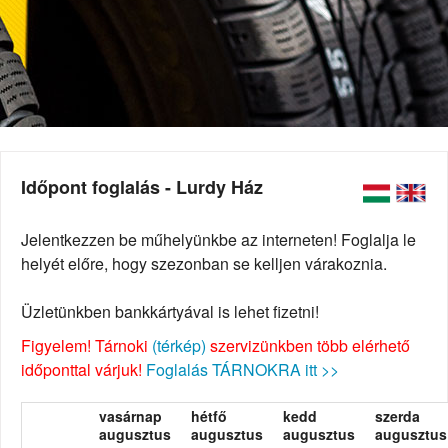
Időpont foglalás - Lurdy Ház
Jelentkezzen be műhelyünkbe az interneten! Foglalja le
helyét előre, hogy szezonban se kelljen várakoznia.
Üzletünkben bankkártyával is lehet fizetni!
Figyelem! Tárnoki
(térkép)
szervizünkben több elérhető
időponttal várjuk!
Foglalás TÁRNOKRA itt >>
vasárnap
hétfő
kedd
szerda
augusztus
augusztus
augusztus
augusztus