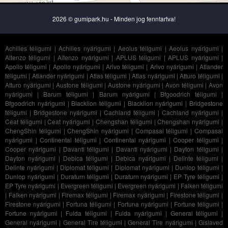
2026 © gumipark.hu - Minden jog fenntartva!
Achilles téligumi
|
Achilles nyárigumi
|
Aeolus téligumi
|
Aeolus nyárigumi
|
Altenzo téligumi
|
Altenzo nyárigumi
|
APLUS téligumi
|
APLUS nyárigumi
|
Apollo téligumi
|
Apollo nyárigumi
|
Arivo téligumi
|
Arivo nyárigumi
|
Atlander
téligumi
|
Atlander nyárigumi
|
Atlas téligumi
|
Atlas nyárigumi
|
Atturo téligumi
|
Atturo nyárigumi
|
Austone téligumi
|
Austone nyárigumi
|
Avon téligumi
|
Avon
nyárigumi
|
Barum téligumi
|
Barum nyárigumi
|
Bfgoodrich téligumi
|
Bfgoodrich nyárigumi
|
Blacklion téligumi
|
Blacklion nyárigumi
|
Bridgestone
téligumi
|
Bridgestone nyárigumi
|
Cachland téligumi
|
Cachland nyárigumi
|
Ceat téligumi
|
Ceat nyárigumi
|
Chengshan téligumi
|
Chengshan nyárigumi
|
ChengShin téligumi
|
ChengShin nyárigumi
|
Compasal téligumi
|
Compasal
nyárigumi
|
Continental téligumi
|
Continental nyárigumi
|
Cooper téligumi
|
Cooper nyárigumi
|
Davanti téligumi
|
Davanti nyárigumi
|
Dayton téligumi
|
Dayton nyárigumi
|
Debica téligumi
|
Debica nyárigumi
|
Delinte téligumi
|
Delinte nyárigumi
|
Diplomat téligumi
|
Diplomat nyárigumi
|
Dunlop téligumi
|
Dunlop nyárigumi
|
Duraturn téligumi
|
Duraturn nyárigumi
|
EP Tyre téligumi
|
EP Tyre nyárigumi
|
Evergreen téligumi
|
Evergreen nyárigumi
|
Falken téligumi
|
Falken nyárigumi
|
Firemax téligumi
|
Firemax nyárigumi
|
Firestone téligumi
|
Firestone nyárigumi
|
Fortuna téligumi
|
Fortuna nyárigumi
|
Fortune téligumi
|
Fortune nyárigumi
|
Fulda téligumi
|
Fulda nyárigumi
|
General téligumi
|
General nyárigumi
|
General Tire téligumi
|
General Tire nyárigumi
|
Gislaved