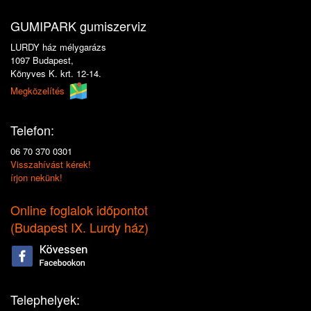
GUMIPARK gumiszerviz
LURDY ház mélygarázs
1097 Budapest,
Könyves K. krt. 12-14.
Megközelítés
Telefon:
06 70 370 0301
Visszahívást kérek!
írjon nekünk!
Online foglalok időpontot
(
Budapest IX. Lurdy ház
)
Telephelyek: