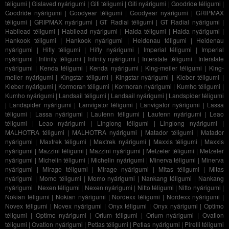
téligumi
|
Gislaved nyárigumi
|
Giti téligumi
|
Giti nyárigumi
|
Goodride téligumi
|
Goodride nyárigumi
|
Goodyear téligumi
|
Goodyear nyárigumi
|
GRIPMAX
téligumi
|
GRIPMAX nyárigumi
|
GT Radial téligumi
|
GT Radial nyárigumi
|
Habilead téligumi
|
Habilead nyárigumi
|
Haida téligumi
|
Haida nyárigumi
|
Hankook téligumi
|
Hankook nyárigumi
|
Heidenau téligumi
|
Heidenau
nyárigumi
|
Hifly téligumi
|
Hifly nyárigumi
|
Imperial téligumi
|
Imperial
nyárigumi
|
Infinity téligumi
|
Infinity nyárigumi
|
Interstate téligumi
|
Interstate
nyárigumi
|
Kenda téligumi
|
Kenda nyárigumi
|
King-meiler téligumi
|
King-
meiler nyárigumi
|
Kingstar téligumi
|
Kingstar nyárigumi
|
Kleber téligumi
|
Kleber nyárigumi
|
Kormoran téligumi
|
Kormoran nyárigumi
|
Kumho téligumi
|
Kumho nyárigumi
|
Landsail téligumi
|
Landsail nyárigumi
|
Landspider téligumi
|
Landspider nyárigumi
|
Lanvigator téligumi
|
Lanvigator nyárigumi
|
Lassa
téligumi
|
Lassa nyárigumi
|
Laufenn téligumi
|
Laufenn nyárigumi
|
Leao
téligumi
|
Leao nyárigumi
|
Linglong téligumi
|
Linglong nyárigumi
|
MALHOTRA téligumi
|
MALHOTRA nyárigumi
|
Matador téligumi
|
Matador
nyárigumi
|
Maxtrek téligumi
|
Maxtrek nyárigumi
|
Maxxis téligumi
|
Maxxis
nyárigumi
|
Mazzini téligumi
|
Mazzini nyárigumi
|
Metzeler téligumi
|
Metzeler
nyárigumi
|
Michelin téligumi
|
Michelin nyárigumi
|
Minerva téligumi
|
Minerva
nyárigumi
|
Mirage téligumi
|
Mirage nyárigumi
|
Mitas téligumi
|
Mitas
nyárigumi
|
Momo téligumi
|
Momo nyárigumi
|
Nankang téligumi
|
Nankang
nyárigumi
|
Nexen téligumi
|
Nexen nyárigumi
|
Nitto téligumi
|
Nitto nyárigumi
|
Nokian téligumi
|
Nokian nyárigumi
|
Nordexx téligumi
|
Nordexx nyárigumi
|
Novex téligumi
|
Novex nyárigumi
|
Onyx téligumi
|
Onyx nyárigumi
|
Optimo
téligumi
|
Optimo nyárigumi
|
Orium téligumi
|
Orium nyárigumi
|
Ovation
téligumi
|
Ovation nyárigumi
|
Petlas téligumi
|
Petlas nyárigumi
|
Pirelli téligumi