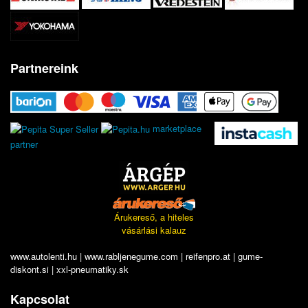
Partnereink
marketplace
partner
Árukereső, a hiteles
vásárlási kalauz
www.autolenti.hu
|
www.rabljenegume.com
|
reifenpro.at
|
gume-
diskont.si
|
xxl-pneumatiky.sk
Kapcsolat