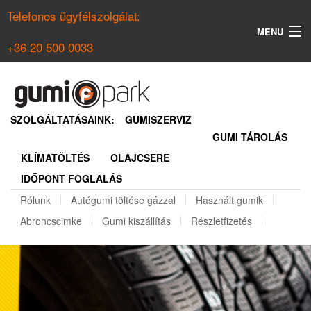
Telefonos ügyfélszolgálat:
MENU
+36 20 500 0033
KERESÉS
NYÁRI GUMI KERESŐ
SZOLGÁLTATÁSAINK:
GUMISZERVIZ
GUMI TÁROLÁS
TÉLI GUMI KERESŐ
KLÍMATÖLTÉS
OLAJCSERE
BELÉPÉS
IDŐPONT FOGLALÁS
REGISZTRÁCIÓ
Rólunk
Autógumi töltése gázzal
Használt gumik
Abroncscimke
Gumi kiszállítás
Részletfizetés