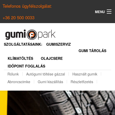
Telefonos ügyfélszolgálat:
MENU
+36 20 500 0033
KERESÉS
NYÁRI GUMI KERESŐ
SZOLGÁLTATÁSAINK:
GUMISZERVIZ
GUMI TÁROLÁS
TÉLI GUMI KERESŐ
KLÍMATÖLTÉS
OLAJCSERE
BELÉPÉS
IDŐPONT FOGLALÁS
REGISZTRÁCIÓ
Rólunk
Autógumi töltése gázzal
Használt gumik
Abroncscimke
Gumi kiszállítás
Részletfizetés