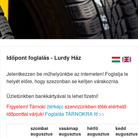
Időpont foglalás - Lurdy Ház
Jelentkezzen be műhelyünkbe az interneten! Foglalja le
helyét előre, hogy szezonban se kelljen várakoznia.
Üzletünkben bankkártyával is lehet fizetni!
Figyelem! Tárnoki
(térkép)
szervizünkben több elérhető
időponttal várjuk!
Foglalás TÁRNOKRA itt >>
szombat
vasárnap
hétfő
kedd
augusztus
augusztus
augusztus
augusztus