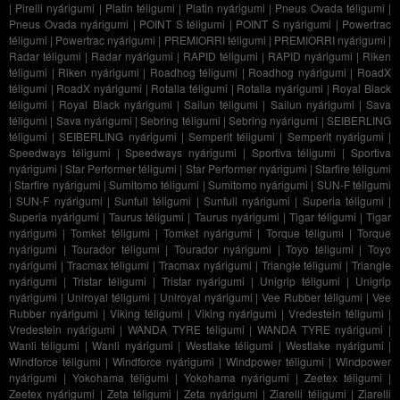
|
Pirelli nyárigumi
|
Platin téligumi
|
Platin nyárigumi
|
Pneus Ovada téligumi
|
Pneus Ovada nyárigumi
|
POINT S téligumi
|
POINT S nyárigumi
|
Powertrac
téligumi
|
Powertrac nyárigumi
|
PREMIORRI téligumi
|
PREMIORRI nyárigumi
|
Radar téligumi
|
Radar nyárigumi
|
RAPID téligumi
|
RAPID nyárigumi
|
Riken
téligumi
|
Riken nyárigumi
|
Roadhog téligumi
|
Roadhog nyárigumi
|
RoadX
téligumi
|
RoadX nyárigumi
|
Rotalla téligumi
|
Rotalla nyárigumi
|
Royal Black
téligumi
|
Royal Black nyárigumi
|
Sailun téligumi
|
Sailun nyárigumi
|
Sava
téligumi
|
Sava nyárigumi
|
Sebring téligumi
|
Sebring nyárigumi
|
SEIBERLING
téligumi
|
SEIBERLING nyárigumi
|
Semperit téligumi
|
Semperit nyárigumi
|
Speedways téligumi
|
Speedways nyárigumi
|
Sportiva téligumi
|
Sportiva
nyárigumi
|
Star Performer téligumi
|
Star Performer nyárigumi
|
Starfire téligumi
|
Starfire nyárigumi
|
Sumitomo téligumi
|
Sumitomo nyárigumi
|
SUN-F téligumi
|
SUN-F nyárigumi
|
Sunfull téligumi
|
Sunfull nyárigumi
|
Superia téligumi
|
Superia nyárigumi
|
Taurus téligumi
|
Taurus nyárigumi
|
Tigar téligumi
|
Tigar
nyárigumi
|
Tomket téligumi
|
Tomket nyárigumi
|
Torque téligumi
|
Torque
nyárigumi
|
Tourador téligumi
|
Tourador nyárigumi
|
Toyo téligumi
|
Toyo
nyárigumi
|
Tracmax téligumi
|
Tracmax nyárigumi
|
Triangle téligumi
|
Triangle
nyárigumi
|
Tristar téligumi
|
Tristar nyárigumi
|
Unigrip téligumi
|
Unigrip
nyárigumi
|
Uniroyal téligumi
|
Uniroyal nyárigumi
|
Vee Rubber téligumi
|
Vee
Rubber nyárigumi
|
Viking téligumi
|
Viking nyárigumi
|
Vredestein téligumi
|
Vredestein nyárigumi
|
WANDA TYRE téligumi
|
WANDA TYRE nyárigumi
|
Wanli téligumi
|
Wanli nyárigumi
|
Westlake téligumi
|
Westlake nyárigumi
|
Windforce téligumi
|
Windforce nyárigumi
|
Windpower téligumi
|
Windpower
nyárigumi
|
Yokohama téligumi
|
Yokohama nyárigumi
|
Zeetex téligumi
|
Zeetex nyárigumi
|
Zeta téligumi
|
Zeta nyárigumi
|
Ziarelli téligumi
|
Ziarelli