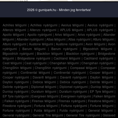
2026 © gumipark.hu - Minden jog fenntartva!
Achilles téligumi
|
Achilles nyárigumi
|
Aeolus téligumi
|
Aeolus nyárigumi
|
Altenzo téligumi
|
Altenzo nyárigumi
|
APLUS téligumi
|
APLUS nyárigumi
|
Apollo téligumi
|
Apollo nyárigumi
|
Arivo téligumi
|
Arivo nyárigumi
|
Atlander
téligumi
|
Atlander nyárigumi
|
Atlas téligumi
|
Atlas nyárigumi
|
Atturo téligumi
|
Atturo nyárigumi
|
Austone téligumi
|
Austone nyárigumi
|
Avon téligumi
|
Avon
nyárigumi
|
Barum téligumi
|
Barum nyárigumi
|
Bfgoodrich téligumi
|
Bfgoodrich nyárigumi
|
Blacklion téligumi
|
Blacklion nyárigumi
|
Bridgestone
téligumi
|
Bridgestone nyárigumi
|
Cachland téligumi
|
Cachland nyárigumi
|
Ceat téligumi
|
Ceat nyárigumi
|
Chengshan téligumi
|
Chengshan nyárigumi
|
ChengShin téligumi
|
ChengShin nyárigumi
|
Compasal téligumi
|
Compasal
nyárigumi
|
Continental téligumi
|
Continental nyárigumi
|
Cooper téligumi
|
Cooper nyárigumi
|
Davanti téligumi
|
Davanti nyárigumi
|
Dayton téligumi
|
Dayton nyárigumi
|
Debica téligumi
|
Debica nyárigumi
|
Delinte téligumi
|
Delinte nyárigumi
|
Diplomat téligumi
|
Diplomat nyárigumi
|
Dunlop téligumi
|
Dunlop nyárigumi
|
Duraturn téligumi
|
Duraturn nyárigumi
|
EP Tyre téligumi
|
EP Tyre nyárigumi
|
Evergreen téligumi
|
Evergreen nyárigumi
|
Falken téligumi
|
Falken nyárigumi
|
Firemax téligumi
|
Firemax nyárigumi
|
Firestone téligumi
|
Firestone nyárigumi
|
Fortuna téligumi
|
Fortuna nyárigumi
|
Fortune téligumi
|
Fortune nyárigumi
|
Fulda téligumi
|
Fulda nyárigumi
|
General téligumi
|
General nyárigumi
|
General Tire téligumi
|
General Tire nyárigumi
|
Gislaved