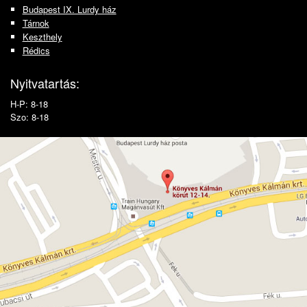
Budapest IX. Lurdy ház
Tárnok
Keszthely
Rédics
Nyitvatartás:
H-P: 8-18
Szo: 8-18