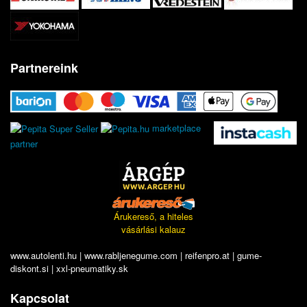
Partnereink
marketplace
partner
Árukereső, a hiteles
vásárlási kalauz
www.autolenti.hu
|
www.rabljenegume.com
|
reifenpro.at
|
gume-
diskont.si
|
xxl-pneumatiky.sk
Kapcsolat