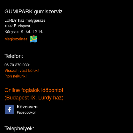
GUMIPARK gumiszerviz
LURDY ház mélygarázs
1097 Budapest,
Könyves K. krt. 12-14.
Megközelítés
Telefon:
06 70 370 0301
Visszahívást kérek!
írjon nekünk!
Online foglalok időpontot
(
Budapest IX. Lurdy ház
)
Telephelyek: