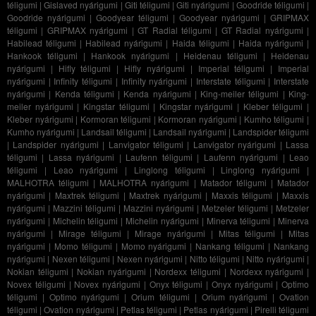
téligumi
|
Gislaved nyárigumi
|
Giti téligumi
|
Giti nyárigumi
|
Goodride téligumi
|
Goodride nyárigumi
|
Goodyear téligumi
|
Goodyear nyárigumi
|
GRIPMAX
téligumi
|
GRIPMAX nyárigumi
|
GT Radial téligumi
|
GT Radial nyárigumi
|
Habilead téligumi
|
Habilead nyárigumi
|
Haida téligumi
|
Haida nyárigumi
|
Hankook téligumi
|
Hankook nyárigumi
|
Heidenau téligumi
|
Heidenau
nyárigumi
|
Hifly téligumi
|
Hifly nyárigumi
|
Imperial téligumi
|
Imperial
nyárigumi
|
Infinity téligumi
|
Infinity nyárigumi
|
Interstate téligumi
|
Interstate
nyárigumi
|
Kenda téligumi
|
Kenda nyárigumi
|
King-meiler téligumi
|
King-
meiler nyárigumi
|
Kingstar téligumi
|
Kingstar nyárigumi
|
Kleber téligumi
|
Kleber nyárigumi
|
Kormoran téligumi
|
Kormoran nyárigumi
|
Kumho téligumi
|
Kumho nyárigumi
|
Landsail téligumi
|
Landsail nyárigumi
|
Landspider téligumi
|
Landspider nyárigumi
|
Lanvigator téligumi
|
Lanvigator nyárigumi
|
Lassa
téligumi
|
Lassa nyárigumi
|
Laufenn téligumi
|
Laufenn nyárigumi
|
Leao
téligumi
|
Leao nyárigumi
|
Linglong téligumi
|
Linglong nyárigumi
|
MALHOTRA téligumi
|
MALHOTRA nyárigumi
|
Matador téligumi
|
Matador
nyárigumi
|
Maxtrek téligumi
|
Maxtrek nyárigumi
|
Maxxis téligumi
|
Maxxis
nyárigumi
|
Mazzini téligumi
|
Mazzini nyárigumi
|
Metzeler téligumi
|
Metzeler
nyárigumi
|
Michelin téligumi
|
Michelin nyárigumi
|
Minerva téligumi
|
Minerva
nyárigumi
|
Mirage téligumi
|
Mirage nyárigumi
|
Mitas téligumi
|
Mitas
nyárigumi
|
Momo téligumi
|
Momo nyárigumi
|
Nankang téligumi
|
Nankang
nyárigumi
|
Nexen téligumi
|
Nexen nyárigumi
|
Nitto téligumi
|
Nitto nyárigumi
|
Nokian téligumi
|
Nokian nyárigumi
|
Nordexx téligumi
|
Nordexx nyárigumi
|
Novex téligumi
|
Novex nyárigumi
|
Onyx téligumi
|
Onyx nyárigumi
|
Optimo
téligumi
|
Optimo nyárigumi
|
Orium téligumi
|
Orium nyárigumi
|
Ovation
téligumi
|
Ovation nyárigumi
|
Petlas téligumi
|
Petlas nyárigumi
|
Pirelli téligumi