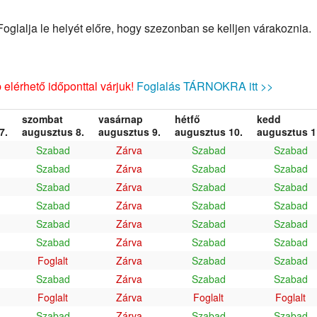
glalja le helyét előre, hogy szezonban se kelljen várakoznia.
elérhető időponttal várjuk!
Foglalás TÁRNOKRA itt >>
szombat
vasárnap
hétfő
kedd
7.
augusztus 8.
augusztus 9.
augusztus 10.
augusztus 1
Szabad
Zárva
Szabad
Szabad
Szabad
Zárva
Szabad
Szabad
Szabad
Zárva
Szabad
Szabad
Szabad
Zárva
Szabad
Szabad
Szabad
Zárva
Szabad
Szabad
Szabad
Zárva
Szabad
Szabad
Foglalt
Zárva
Szabad
Szabad
Szabad
Zárva
Szabad
Szabad
Foglalt
Zárva
Foglalt
Foglalt
Szabad
Zárva
Szabad
Szabad