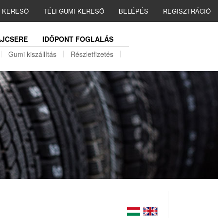
I KERESŐ
TÉLI GUMI KERESŐ
BELÉPÉS
REGISZTRÁCIÓ
JCSERE
IDŐPONT FOGLALÁS
Gumi kiszállítás
Részletfizetés