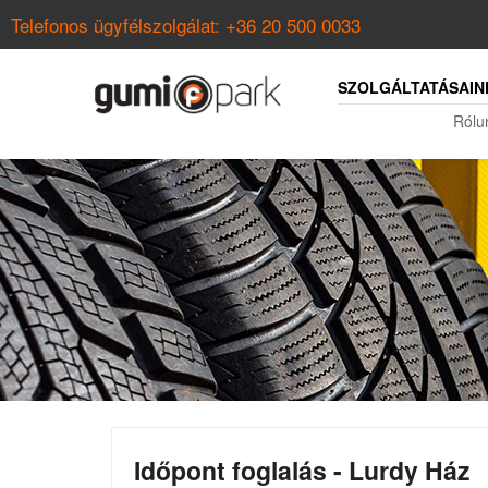
Telefonos ügyfélszolgálat:
+36 20 500 0033
SZOLGÁLTATÁSAIN
Rólu
Időpont foglalás - Lurdy Ház