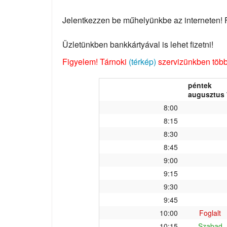
Jelentkezzen be műhelyünkbe az interneten! Fo
Üzletünkben bankkártyával is lehet fizetni!
Figyelem! Tárnoki
(térkép)
szervizünkben több 
péntek
augusztus 
8:00
8:15
8:30
8:45
9:00
9:15
9:30
9:45
10:00
Foglalt
10:15
Szabad