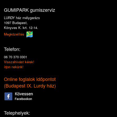
GUMIPARK gumiszerviz
LURDY ház mélygarázs
1097 Budapest,
Könyves K. krt. 12-14.
Megközelítés
Telefon:
06 70 370 0301
Visszahívást kérek!
írjon nekünk!
Online foglalok időpontot
(
Budapest IX. Lurdy ház
)
Telephelyek: