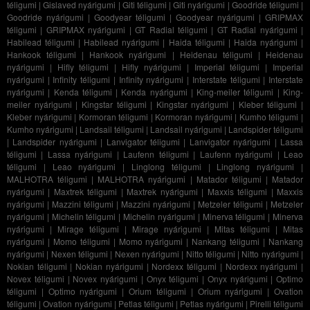
téligumi
|
Gislaved nyárigumi
|
Giti téligumi
|
Giti nyárigumi
|
Goodride téligumi
|
Goodride nyárigumi
|
Goodyear téligumi
|
Goodyear nyárigumi
|
GRIPMAX
téligumi
|
GRIPMAX nyárigumi
|
GT Radial téligumi
|
GT Radial nyárigumi
|
Habilead téligumi
|
Habilead nyárigumi
|
Haida téligumi
|
Haida nyárigumi
|
Hankook téligumi
|
Hankook nyárigumi
|
Heidenau téligumi
|
Heidenau
nyárigumi
|
Hifly téligumi
|
Hifly nyárigumi
|
Imperial téligumi
|
Imperial
nyárigumi
|
Infinity téligumi
|
Infinity nyárigumi
|
Interstate téligumi
|
Interstate
nyárigumi
|
Kenda téligumi
|
Kenda nyárigumi
|
King-meiler téligumi
|
King-
meiler nyárigumi
|
Kingstar téligumi
|
Kingstar nyárigumi
|
Kleber téligumi
|
Kleber nyárigumi
|
Kormoran téligumi
|
Kormoran nyárigumi
|
Kumho téligumi
|
Kumho nyárigumi
|
Landsail téligumi
|
Landsail nyárigumi
|
Landspider téligumi
|
Landspider nyárigumi
|
Lanvigator téligumi
|
Lanvigator nyárigumi
|
Lassa
téligumi
|
Lassa nyárigumi
|
Laufenn téligumi
|
Laufenn nyárigumi
|
Leao
téligumi
|
Leao nyárigumi
|
Linglong téligumi
|
Linglong nyárigumi
|
MALHOTRA téligumi
|
MALHOTRA nyárigumi
|
Matador téligumi
|
Matador
nyárigumi
|
Maxtrek téligumi
|
Maxtrek nyárigumi
|
Maxxis téligumi
|
Maxxis
nyárigumi
|
Mazzini téligumi
|
Mazzini nyárigumi
|
Metzeler téligumi
|
Metzeler
nyárigumi
|
Michelin téligumi
|
Michelin nyárigumi
|
Minerva téligumi
|
Minerva
nyárigumi
|
Mirage téligumi
|
Mirage nyárigumi
|
Mitas téligumi
|
Mitas
nyárigumi
|
Momo téligumi
|
Momo nyárigumi
|
Nankang téligumi
|
Nankang
nyárigumi
|
Nexen téligumi
|
Nexen nyárigumi
|
Nitto téligumi
|
Nitto nyárigumi
|
Nokian téligumi
|
Nokian nyárigumi
|
Nordexx téligumi
|
Nordexx nyárigumi
|
Novex téligumi
|
Novex nyárigumi
|
Onyx téligumi
|
Onyx nyárigumi
|
Optimo
téligumi
|
Optimo nyárigumi
|
Orium téligumi
|
Orium nyárigumi
|
Ovation
téligumi
|
Ovation nyárigumi
|
Petlas téligumi
|
Petlas nyárigumi
|
Pirelli téligumi