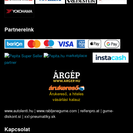
Partnereink
marketplace
partner
Árukereső, a hiteles
vásárlási kalauz
www.autolenti.hu
|
www.rabljenegume.com
|
reifenpro.at
|
gume-
diskont.si
|
xxl-pneumatiky.sk
Kapcsolat