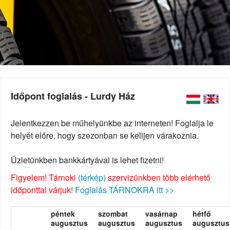
Időpont foglalás - Lurdy Ház
Jelentkezzen be műhelyünkbe az interneten! Foglalja le
helyét előre, hogy szezonban se kelljen várakoznia.
Üzletünkben bankkártyával is lehet fizetni!
Figyelem! Tárnoki
(térkép)
szervizünkben több elérhető
időponttal várjuk!
Foglalás TÁRNOKRA itt >>
péntek
szombat
vasárnap
hétfő
augusztus
augusztus
augusztus
augusztus