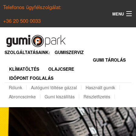
Telefonos ügyfélszolgálat:
MENU
+36 20 500 0033
KERESÉS
NYÁRI GUMI KERESŐ
SZOLGÁLTATÁSAINK:
GUMISZERVIZ
GUMI TÁROLÁS
TÉLI GUMI KERESŐ
KLÍMATÖLTÉS
OLAJCSERE
BELÉPÉS
IDŐPONT FOGLALÁS
REGISZTRÁCIÓ
Rólunk
Autógumi töltése gázzal
Használt gumik
Abroncscimke
Gumi kiszállítás
Részletfizetés