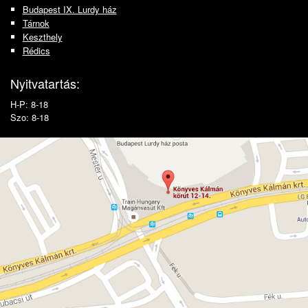
Budapest IX. Lurdy ház
Tárnok
Keszthely
Rédics
Nyitvatartás:
H-P: 8-18
Szo: 8-18