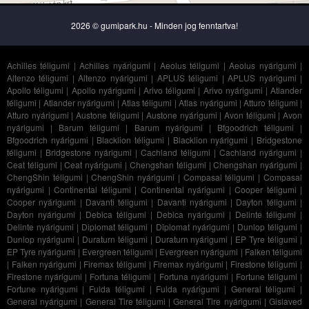
2026 © gumipark.hu - Minden jog fenntartva!
Achilles téligumi
|
Achilles nyárigumi
|
Aeolus téligumi
|
Aeolus nyárigumi
|
Altenzo téligumi
|
Altenzo nyárigumi
|
APLUS téligumi
|
APLUS nyárigumi
|
Apollo téligumi
|
Apollo nyárigumi
|
Arivo téligumi
|
Arivo nyárigumi
|
Atlander
téligumi
|
Atlander nyárigumi
|
Atlas téligumi
|
Atlas nyárigumi
|
Atturo téligumi
|
Atturo nyárigumi
|
Austone téligumi
|
Austone nyárigumi
|
Avon téligumi
|
Avon
nyárigumi
|
Barum téligumi
|
Barum nyárigumi
|
Bfgoodrich téligumi
|
Bfgoodrich nyárigumi
|
Blacklion téligumi
|
Blacklion nyárigumi
|
Bridgestone
téligumi
|
Bridgestone nyárigumi
|
Cachland téligumi
|
Cachland nyárigumi
|
Ceat téligumi
|
Ceat nyárigumi
|
Chengshan téligumi
|
Chengshan nyárigumi
|
ChengShin téligumi
|
ChengShin nyárigumi
|
Compasal téligumi
|
Compasal
nyárigumi
|
Continental téligumi
|
Continental nyárigumi
|
Cooper téligumi
|
Cooper nyárigumi
|
Davanti téligumi
|
Davanti nyárigumi
|
Dayton téligumi
|
Dayton nyárigumi
|
Debica téligumi
|
Debica nyárigumi
|
Delinte téligumi
|
Delinte nyárigumi
|
Diplomat téligumi
|
Diplomat nyárigumi
|
Dunlop téligumi
|
Dunlop nyárigumi
|
Duraturn téligumi
|
Duraturn nyárigumi
|
EP Tyre téligumi
|
EP Tyre nyárigumi
|
Evergreen téligumi
|
Evergreen nyárigumi
|
Falken téligumi
|
Falken nyárigumi
|
Firemax téligumi
|
Firemax nyárigumi
|
Firestone téligumi
|
Firestone nyárigumi
|
Fortuna téligumi
|
Fortuna nyárigumi
|
Fortune téligumi
|
Fortune nyárigumi
|
Fulda téligumi
|
Fulda nyárigumi
|
General téligumi
|
General nyárigumi
|
General Tire téligumi
|
General Tire nyárigumi
|
Gislaved