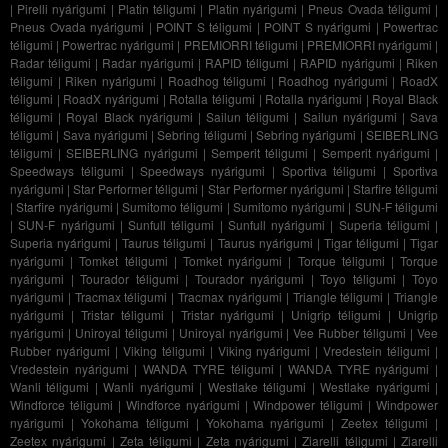
|
Pirelli nyárigumi
|
Platin téligumi
|
Platin nyárigumi
|
Pneus Ovada téligumi
|
Pneus Ovada nyárigumi
|
POINT S téligumi
|
POINT S nyárigumi
|
Powertrac
téligumi
|
Powertrac nyárigumi
|
PREMIORRI téligumi
|
PREMIORRI nyárigumi
|
Radar téligumi
|
Radar nyárigumi
|
RAPID téligumi
|
RAPID nyárigumi
|
Riken
téligumi
|
Riken nyárigumi
|
Roadhog téligumi
|
Roadhog nyárigumi
|
RoadX
téligumi
|
RoadX nyárigumi
|
Rotalla téligumi
|
Rotalla nyárigumi
|
Royal Black
téligumi
|
Royal Black nyárigumi
|
Sailun téligumi
|
Sailun nyárigumi
|
Sava
téligumi
|
Sava nyárigumi
|
Sebring téligumi
|
Sebring nyárigumi
|
SEIBERLING
téligumi
|
SEIBERLING nyárigumi
|
Semperit téligumi
|
Semperit nyárigumi
|
Speedways téligumi
|
Speedways nyárigumi
|
Sportiva téligumi
|
Sportiva
nyárigumi
|
Star Performer téligumi
|
Star Performer nyárigumi
|
Starfire téligumi
|
Starfire nyárigumi
|
Sumitomo téligumi
|
Sumitomo nyárigumi
|
SUN-F téligumi
|
SUN-F nyárigumi
|
Sunfull téligumi
|
Sunfull nyárigumi
|
Superia téligumi
|
Superia nyárigumi
|
Taurus téligumi
|
Taurus nyárigumi
|
Tigar téligumi
|
Tigar
nyárigumi
|
Tomket téligumi
|
Tomket nyárigumi
|
Torque téligumi
|
Torque
nyárigumi
|
Tourador téligumi
|
Tourador nyárigumi
|
Toyo téligumi
|
Toyo
nyárigumi
|
Tracmax téligumi
|
Tracmax nyárigumi
|
Triangle téligumi
|
Triangle
nyárigumi
|
Tristar téligumi
|
Tristar nyárigumi
|
Unigrip téligumi
|
Unigrip
nyárigumi
|
Uniroyal téligumi
|
Uniroyal nyárigumi
|
Vee Rubber téligumi
|
Vee
Rubber nyárigumi
|
Viking téligumi
|
Viking nyárigumi
|
Vredestein téligumi
|
Vredestein nyárigumi
|
WANDA TYRE téligumi
|
WANDA TYRE nyárigumi
|
Wanli téligumi
|
Wanli nyárigumi
|
Westlake téligumi
|
Westlake nyárigumi
|
Windforce téligumi
|
Windforce nyárigumi
|
Windpower téligumi
|
Windpower
nyárigumi
|
Yokohama téligumi
|
Yokohama nyárigumi
|
Zeetex téligumi
|
Zeetex nyárigumi
|
Zeta téligumi
|
Zeta nyárigumi
|
Ziarelli téligumi
|
Ziarelli