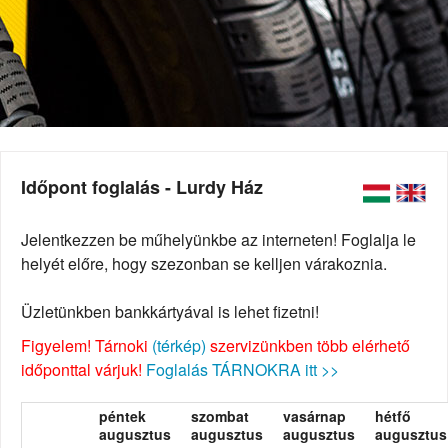
Időpont foglalás - Lurdy Ház
Jelentkezzen be műhelyünkbe az interneten! Foglalja le
helyét előre, hogy szezonban se kelljen várakoznia.
Üzletünkben bankkártyával is lehet fizetni!
Figyelem! Tárnoki
(térkép)
szervizünkben több elérhető
időponttal várjuk!
Foglalás TÁRNOKRA itt >>
péntek
szombat
vasárnap
hétfő
augusztus
augusztus
augusztus
augusztus