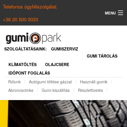
Telefonos ügyfélszolgálat:
MENU
+36 20 500 0033
KERESÉS
NYÁRI GUMI KERESŐ
SZOLGÁLTATÁSAINK:
GUMISZERVIZ
GUMI TÁROLÁS
TÉLI GUMI KERESŐ
KLÍMATÖLTÉS
OLAJCSERE
BELÉPÉS
IDŐPONT FOGLALÁS
REGISZTRÁCIÓ
Rólunk
Autógumi töltése gázzal
Használt gumik
Abroncscimke
Gumi kiszállítás
Részletfizetés