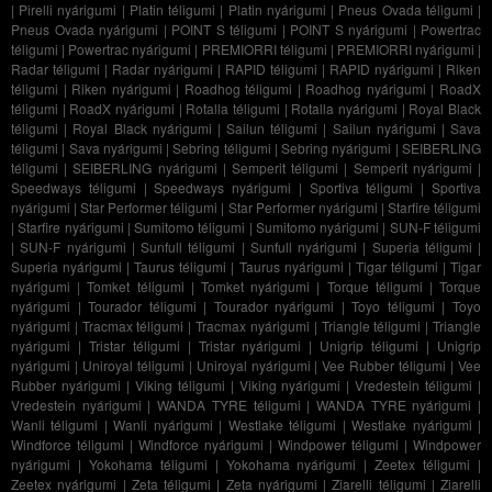
|
Pirelli nyárigumi
|
Platin téligumi
|
Platin nyárigumi
|
Pneus Ovada téligumi
|
Pneus Ovada nyárigumi
|
POINT S téligumi
|
POINT S nyárigumi
|
Powertrac
téligumi
|
Powertrac nyárigumi
|
PREMIORRI téligumi
|
PREMIORRI nyárigumi
|
Radar téligumi
|
Radar nyárigumi
|
RAPID téligumi
|
RAPID nyárigumi
|
Riken
téligumi
|
Riken nyárigumi
|
Roadhog téligumi
|
Roadhog nyárigumi
|
RoadX
téligumi
|
RoadX nyárigumi
|
Rotalla téligumi
|
Rotalla nyárigumi
|
Royal Black
téligumi
|
Royal Black nyárigumi
|
Sailun téligumi
|
Sailun nyárigumi
|
Sava
téligumi
|
Sava nyárigumi
|
Sebring téligumi
|
Sebring nyárigumi
|
SEIBERLING
téligumi
|
SEIBERLING nyárigumi
|
Semperit téligumi
|
Semperit nyárigumi
|
Speedways téligumi
|
Speedways nyárigumi
|
Sportiva téligumi
|
Sportiva
nyárigumi
|
Star Performer téligumi
|
Star Performer nyárigumi
|
Starfire téligumi
|
Starfire nyárigumi
|
Sumitomo téligumi
|
Sumitomo nyárigumi
|
SUN-F téligumi
|
SUN-F nyárigumi
|
Sunfull téligumi
|
Sunfull nyárigumi
|
Superia téligumi
|
Superia nyárigumi
|
Taurus téligumi
|
Taurus nyárigumi
|
Tigar téligumi
|
Tigar
nyárigumi
|
Tomket téligumi
|
Tomket nyárigumi
|
Torque téligumi
|
Torque
nyárigumi
|
Tourador téligumi
|
Tourador nyárigumi
|
Toyo téligumi
|
Toyo
nyárigumi
|
Tracmax téligumi
|
Tracmax nyárigumi
|
Triangle téligumi
|
Triangle
nyárigumi
|
Tristar téligumi
|
Tristar nyárigumi
|
Unigrip téligumi
|
Unigrip
nyárigumi
|
Uniroyal téligumi
|
Uniroyal nyárigumi
|
Vee Rubber téligumi
|
Vee
Rubber nyárigumi
|
Viking téligumi
|
Viking nyárigumi
|
Vredestein téligumi
|
Vredestein nyárigumi
|
WANDA TYRE téligumi
|
WANDA TYRE nyárigumi
|
Wanli téligumi
|
Wanli nyárigumi
|
Westlake téligumi
|
Westlake nyárigumi
|
Windforce téligumi
|
Windforce nyárigumi
|
Windpower téligumi
|
Windpower
nyárigumi
|
Yokohama téligumi
|
Yokohama nyárigumi
|
Zeetex téligumi
|
Zeetex nyárigumi
|
Zeta téligumi
|
Zeta nyárigumi
|
Ziarelli téligumi
|
Ziarelli