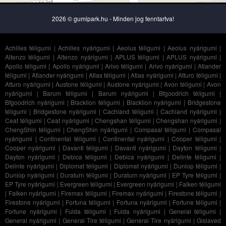
2026 © gumipark.hu - Minden jog fenntartva!
Achilles téligumi
|
Achilles nyárigumi
|
Aeolus téligumi
|
Aeolus nyárigumi
|
Altenzo téligumi
|
Altenzo nyárigumi
|
APLUS téligumi
|
APLUS nyárigumi
|
Apollo téligumi
|
Apollo nyárigumi
|
Arivo téligumi
|
Arivo nyárigumi
|
Atlander
téligumi
|
Atlander nyárigumi
|
Atlas téligumi
|
Atlas nyárigumi
|
Atturo téligumi
|
Atturo nyárigumi
|
Austone téligumi
|
Austone nyárigumi
|
Avon téligumi
|
Avon
nyárigumi
|
Barum téligumi
|
Barum nyárigumi
|
Bfgoodrich téligumi
|
Bfgoodrich nyárigumi
|
Blacklion téligumi
|
Blacklion nyárigumi
|
Bridgestone
téligumi
|
Bridgestone nyárigumi
|
Cachland téligumi
|
Cachland nyárigumi
|
Ceat téligumi
|
Ceat nyárigumi
|
Chengshan téligumi
|
Chengshan nyárigumi
|
ChengShin téligumi
|
ChengShin nyárigumi
|
Compasal téligumi
|
Compasal
nyárigumi
|
Continental téligumi
|
Continental nyárigumi
|
Cooper téligumi
|
Cooper nyárigumi
|
Davanti téligumi
|
Davanti nyárigumi
|
Dayton téligumi
|
Dayton nyárigumi
|
Debica téligumi
|
Debica nyárigumi
|
Delinte téligumi
|
Delinte nyárigumi
|
Diplomat téligumi
|
Diplomat nyárigumi
|
Dunlop téligumi
|
Dunlop nyárigumi
|
Duraturn téligumi
|
Duraturn nyárigumi
|
EP Tyre téligumi
|
EP Tyre nyárigumi
|
Evergreen téligumi
|
Evergreen nyárigumi
|
Falken téligumi
|
Falken nyárigumi
|
Firemax téligumi
|
Firemax nyárigumi
|
Firestone téligumi
|
Firestone nyárigumi
|
Fortuna téligumi
|
Fortuna nyárigumi
|
Fortune téligumi
|
Fortune nyárigumi
|
Fulda téligumi
|
Fulda nyárigumi
|
General téligumi
|
General nyárigumi
|
General Tire téligumi
|
General Tire nyárigumi
|
Gislaved