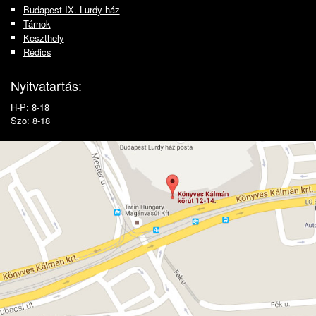
Budapest IX. Lurdy ház
Tárnok
Keszthely
Rédics
Nyitvatartás:
H-P: 8-18
Szo: 8-18