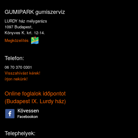
GUMIPARK gumiszerviz
LURDY ház mélygarázs
1097 Budapest,
Könyves K. krt. 12-14.
Megközelítés
Telefon:
06 70 370 0301
Visszahívást kérek!
írjon nekünk!
Online foglalok időpontot
(
Budapest IX. Lurdy ház
)
Telephelyek: