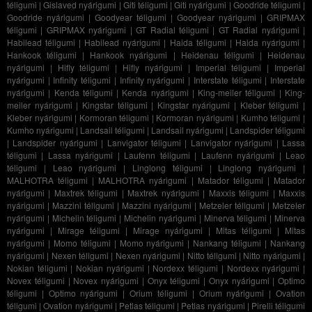
téligumi
|
Gislaved nyárigumi
|
Giti téligumi
|
Giti nyárigumi
|
Goodride téligumi
|
Goodride nyárigumi
|
Goodyear téligumi
|
Goodyear nyárigumi
|
GRIPMAX
téligumi
|
GRIPMAX nyárigumi
|
GT Radial téligumi
|
GT Radial nyárigumi
|
Habilead téligumi
|
Habilead nyárigumi
|
Haida téligumi
|
Haida nyárigumi
|
Hankook téligumi
|
Hankook nyárigumi
|
Heidenau téligumi
|
Heidenau
nyárigumi
|
Hifly téligumi
|
Hifly nyárigumi
|
Imperial téligumi
|
Imperial
nyárigumi
|
Infinity téligumi
|
Infinity nyárigumi
|
Interstate téligumi
|
Interstate
nyárigumi
|
Kenda téligumi
|
Kenda nyárigumi
|
King-meiler téligumi
|
King-
meiler nyárigumi
|
Kingstar téligumi
|
Kingstar nyárigumi
|
Kleber téligumi
|
Kleber nyárigumi
|
Kormoran téligumi
|
Kormoran nyárigumi
|
Kumho téligumi
|
Kumho nyárigumi
|
Landsail téligumi
|
Landsail nyárigumi
|
Landspider téligumi
|
Landspider nyárigumi
|
Lanvigator téligumi
|
Lanvigator nyárigumi
|
Lassa
téligumi
|
Lassa nyárigumi
|
Laufenn téligumi
|
Laufenn nyárigumi
|
Leao
téligumi
|
Leao nyárigumi
|
Linglong téligumi
|
Linglong nyárigumi
|
MALHOTRA téligumi
|
MALHOTRA nyárigumi
|
Matador téligumi
|
Matador
nyárigumi
|
Maxtrek téligumi
|
Maxtrek nyárigumi
|
Maxxis téligumi
|
Maxxis
nyárigumi
|
Mazzini téligumi
|
Mazzini nyárigumi
|
Metzeler téligumi
|
Metzeler
nyárigumi
|
Michelin téligumi
|
Michelin nyárigumi
|
Minerva téligumi
|
Minerva
nyárigumi
|
Mirage téligumi
|
Mirage nyárigumi
|
Mitas téligumi
|
Mitas
nyárigumi
|
Momo téligumi
|
Momo nyárigumi
|
Nankang téligumi
|
Nankang
nyárigumi
|
Nexen téligumi
|
Nexen nyárigumi
|
Nitto téligumi
|
Nitto nyárigumi
|
Nokian téligumi
|
Nokian nyárigumi
|
Nordexx téligumi
|
Nordexx nyárigumi
|
Novex téligumi
|
Novex nyárigumi
|
Onyx téligumi
|
Onyx nyárigumi
|
Optimo
téligumi
|
Optimo nyárigumi
|
Orium téligumi
|
Orium nyárigumi
|
Ovation
téligumi
|
Ovation nyárigumi
|
Petlas téligumi
|
Petlas nyárigumi
|
Pirelli téligumi