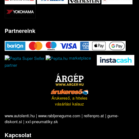
Partnereink
marketplace
partner
Árukereső, a hiteles
vásárlási kalauz
www.autolenti.hu
|
www.rabljenegume.com
|
reifenpro.at
|
gume-
diskont.si
|
xxl-pneumatiky.sk
Kapcsolat