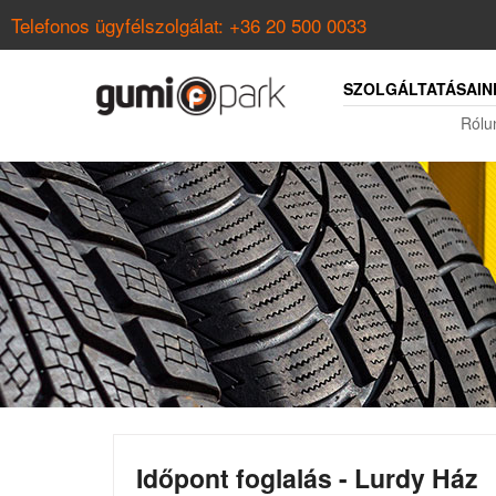
Telefonos ügyfélszolgálat:
+36 20 500 0033
SZOLGÁLTATÁSAIN
Rólu
Időpont foglalás - Lurdy Ház