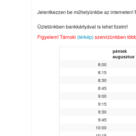
Jelentkezzen be műhelyünkbe az interneten! Fo
Üzletünkben bankkártyával is lehet fizetni!
Figyelem! Tárnoki
(térkép)
szervizünkben több 
péntek
augusztus 
8:00
8:15
8:30
8:45
9:00
9:15
9:30
9:45
10:00
10:15