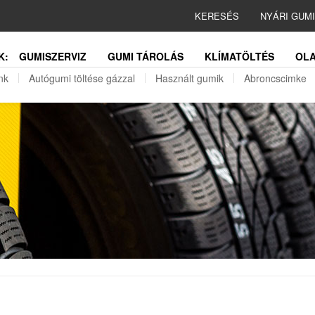
KERESÉS
NYÁRI GUM
K:
GUMISZERVIZ
GUMI TÁROLÁS
KLÍMATÖLTÉS
OLA
nk
Autógumi töltése gázzal
Használt gumik
Abroncscimke