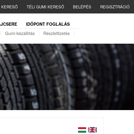
I KERESŐ
TÉLI GUMI KERESŐ
BELÉPÉS
REGISZTRÁCIÓ
JCSERE
IDŐPONT FOGLALÁS
Gumi kiszállítás
Részletfizetés