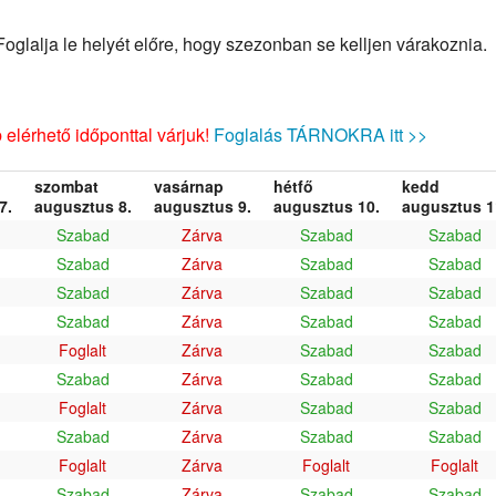
glalja le helyét előre, hogy szezonban se kelljen várakoznia.
elérhető időponttal várjuk!
Foglalás TÁRNOKRA itt >>
szombat
vasárnap
hétfő
kedd
7.
augusztus 8.
augusztus 9.
augusztus 10.
augusztus 1
Szabad
Zárva
Szabad
Szabad
Szabad
Zárva
Szabad
Szabad
Szabad
Zárva
Szabad
Szabad
Szabad
Zárva
Szabad
Szabad
Foglalt
Zárva
Szabad
Szabad
Szabad
Zárva
Szabad
Szabad
Foglalt
Zárva
Szabad
Szabad
Szabad
Zárva
Szabad
Szabad
Foglalt
Zárva
Foglalt
Foglalt
Szabad
Zárva
Szabad
Szabad