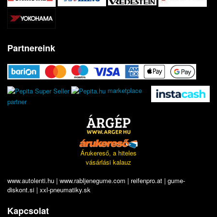
Partnereink
marketplace
partner
Árukereső, a hiteles
vásárlási kalauz
www.autolenti.hu
|
www.rabljenegume.com
|
reifenpro.at
|
gume-
diskont.si
|
xxl-pneumatiky.sk
Kapcsolat