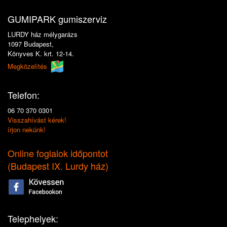
GUMIPARK gumiszerviz
LURDY ház mélygarázs
1097 Budapest,
Könyves K. krt. 12-14.
Megközelítés
Telefon:
06 70 370 0301
Visszahívást kérek!
írjon nekünk!
Online foglalok időpontot
(
Budapest IX. Lurdy ház
)
Telephelyek: