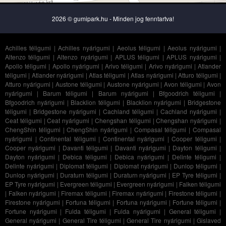
2026 © gumipark.hu - Minden jog fenntartva!
Achilles téligumi
|
Achilles nyárigumi
|
Aeolus téligumi
|
Aeolus nyárigumi
|
Altenzo téligumi
|
Altenzo nyárigumi
|
APLUS téligumi
|
APLUS nyárigumi
|
Apollo téligumi
|
Apollo nyárigumi
|
Arivo téligumi
|
Arivo nyárigumi
|
Atlander
téligumi
|
Atlander nyárigumi
|
Atlas téligumi
|
Atlas nyárigumi
|
Atturo téligumi
|
Atturo nyárigumi
|
Austone téligumi
|
Austone nyárigumi
|
Avon téligumi
|
Avon
nyárigumi
|
Barum téligumi
|
Barum nyárigumi
|
Bfgoodrich téligumi
|
Bfgoodrich nyárigumi
|
Blacklion téligumi
|
Blacklion nyárigumi
|
Bridgestone
téligumi
|
Bridgestone nyárigumi
|
Cachland téligumi
|
Cachland nyárigumi
|
Ceat téligumi
|
Ceat nyárigumi
|
Chengshan téligumi
|
Chengshan nyárigumi
|
ChengShin téligumi
|
ChengShin nyárigumi
|
Compasal téligumi
|
Compasal
nyárigumi
|
Continental téligumi
|
Continental nyárigumi
|
Cooper téligumi
|
Cooper nyárigumi
|
Davanti téligumi
|
Davanti nyárigumi
|
Dayton téligumi
|
Dayton nyárigumi
|
Debica téligumi
|
Debica nyárigumi
|
Delinte téligumi
|
Delinte nyárigumi
|
Diplomat téligumi
|
Diplomat nyárigumi
|
Dunlop téligumi
|
Dunlop nyárigumi
|
Duraturn téligumi
|
Duraturn nyárigumi
|
EP Tyre téligumi
|
EP Tyre nyárigumi
|
Evergreen téligumi
|
Evergreen nyárigumi
|
Falken téligumi
|
Falken nyárigumi
|
Firemax téligumi
|
Firemax nyárigumi
|
Firestone téligumi
|
Firestone nyárigumi
|
Fortuna téligumi
|
Fortuna nyárigumi
|
Fortune téligumi
|
Fortune nyárigumi
|
Fulda téligumi
|
Fulda nyárigumi
|
General téligumi
|
General nyárigumi
|
General Tire téligumi
|
General Tire nyárigumi
|
Gislaved