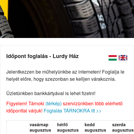
Időpont foglalás - Lurdy Ház
Jelentkezzen be műhelyünkbe az interneten! Foglalja le
helyét előre, hogy szezonban se kelljen várakoznia.
Üzletünkben bankkártyával is lehet fizetni!
Figyelem! Tárnoki
(térkép)
szervizünkben több elérhető
időponttal várjuk!
Foglalás TÁRNOKRA itt >>
vasárnap
hétfő
kedd
szerda
augusztus
augusztus
augusztus
augusztus