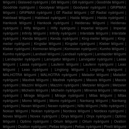
téligumi
|
Gislaved nyárigumi
|
Giti téligumi
|
Giti nyárigumi
|
Goodride téligumi
|
Goodride nyárigumi
|
Goodyear téligumi
|
Goodyear nyárigumi
|
GRIPMAX
téligumi
|
GRIPMAX nyárigumi
|
GT Radial téligumi
|
GT Radial nyárigumi
|
Habilead téligumi
|
Habilead nyárigumi
|
Haida téligumi
|
Haida nyárigumi
|
Hankook téligumi
|
Hankook nyárigumi
|
Heidenau téligumi
|
Heidenau
nyárigumi
|
Hifly téligumi
|
Hifly nyárigumi
|
Imperial téligumi
|
Imperial
nyárigumi
|
Infinity téligumi
|
Infinity nyárigumi
|
Interstate téligumi
|
Interstate
nyárigumi
|
Kenda téligumi
|
Kenda nyárigumi
|
King-meiler téligumi
|
King-
meiler nyárigumi
|
Kingstar téligumi
|
Kingstar nyárigumi
|
Kleber téligumi
|
Kleber nyárigumi
|
Kormoran téligumi
|
Kormoran nyárigumi
|
Kumho téligumi
|
Kumho nyárigumi
|
Landsail téligumi
|
Landsail nyárigumi
|
Landspider téligumi
|
Landspider nyárigumi
|
Lanvigator téligumi
|
Lanvigator nyárigumi
|
Lassa
téligumi
|
Lassa nyárigumi
|
Laufenn téligumi
|
Laufenn nyárigumi
|
Leao
téligumi
|
Leao nyárigumi
|
Linglong téligumi
|
Linglong nyárigumi
|
MALHOTRA téligumi
|
MALHOTRA nyárigumi
|
Matador téligumi
|
Matador
nyárigumi
|
Maxtrek téligumi
|
Maxtrek nyárigumi
|
Maxxis téligumi
|
Maxxis
nyárigumi
|
Mazzini téligumi
|
Mazzini nyárigumi
|
Metzeler téligumi
|
Metzeler
nyárigumi
|
Michelin téligumi
|
Michelin nyárigumi
|
Minerva téligumi
|
Minerva
nyárigumi
|
Mirage téligumi
|
Mirage nyárigumi
|
Mitas téligumi
|
Mitas
nyárigumi
|
Momo téligumi
|
Momo nyárigumi
|
Nankang téligumi
|
Nankang
nyárigumi
|
Nexen téligumi
|
Nexen nyárigumi
|
Nitto téligumi
|
Nitto nyárigumi
|
Nokian téligumi
|
Nokian nyárigumi
|
Nordexx téligumi
|
Nordexx nyárigumi
|
Novex téligumi
|
Novex nyárigumi
|
Onyx téligumi
|
Onyx nyárigumi
|
Optimo
téligumi
|
Optimo nyárigumi
|
Orium téligumi
|
Orium nyárigumi
|
Ovation
téligumi
|
Ovation nyárigumi
|
Petlas téligumi
|
Petlas nyárigumi
|
Pirelli téligumi