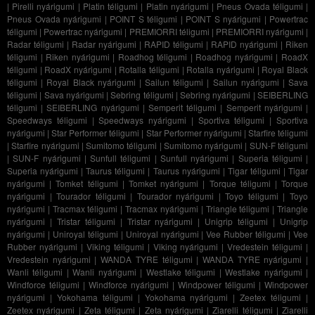
|
Pirelli nyárigumi
|
Platin téligumi
|
Platin nyárigumi
|
Pneus Ovada téligumi
|
Pneus Ovada nyárigumi
|
POINT S téligumi
|
POINT S nyárigumi
|
Powertrac
téligumi
|
Powertrac nyárigumi
|
PREMIORRI téligumi
|
PREMIORRI nyárigumi
|
Radar téligumi
|
Radar nyárigumi
|
RAPID téligumi
|
RAPID nyárigumi
|
Riken
téligumi
|
Riken nyárigumi
|
Roadhog téligumi
|
Roadhog nyárigumi
|
RoadX
téligumi
|
RoadX nyárigumi
|
Rotalla téligumi
|
Rotalla nyárigumi
|
Royal Black
téligumi
|
Royal Black nyárigumi
|
Sailun téligumi
|
Sailun nyárigumi
|
Sava
téligumi
|
Sava nyárigumi
|
Sebring téligumi
|
Sebring nyárigumi
|
SEIBERLING
téligumi
|
SEIBERLING nyárigumi
|
Semperit téligumi
|
Semperit nyárigumi
|
Speedways téligumi
|
Speedways nyárigumi
|
Sportiva téligumi
|
Sportiva
nyárigumi
|
Star Performer téligumi
|
Star Performer nyárigumi
|
Starfire téligumi
|
Starfire nyárigumi
|
Sumitomo téligumi
|
Sumitomo nyárigumi
|
SUN-F téligumi
|
SUN-F nyárigumi
|
Sunfull téligumi
|
Sunfull nyárigumi
|
Superia téligumi
|
Superia nyárigumi
|
Taurus téligumi
|
Taurus nyárigumi
|
Tigar téligumi
|
Tigar
nyárigumi
|
Tomket téligumi
|
Tomket nyárigumi
|
Torque téligumi
|
Torque
nyárigumi
|
Tourador téligumi
|
Tourador nyárigumi
|
Toyo téligumi
|
Toyo
nyárigumi
|
Tracmax téligumi
|
Tracmax nyárigumi
|
Triangle téligumi
|
Triangle
nyárigumi
|
Tristar téligumi
|
Tristar nyárigumi
|
Unigrip téligumi
|
Unigrip
nyárigumi
|
Uniroyal téligumi
|
Uniroyal nyárigumi
|
Vee Rubber téligumi
|
Vee
Rubber nyárigumi
|
Viking téligumi
|
Viking nyárigumi
|
Vredestein téligumi
|
Vredestein nyárigumi
|
WANDA TYRE téligumi
|
WANDA TYRE nyárigumi
|
Wanli téligumi
|
Wanli nyárigumi
|
Westlake téligumi
|
Westlake nyárigumi
|
Windforce téligumi
|
Windforce nyárigumi
|
Windpower téligumi
|
Windpower
nyárigumi
|
Yokohama téligumi
|
Yokohama nyárigumi
|
Zeetex téligumi
|
Zeetex nyárigumi
|
Zeta téligumi
|
Zeta nyárigumi
|
Ziarelli téligumi
|
Ziarelli