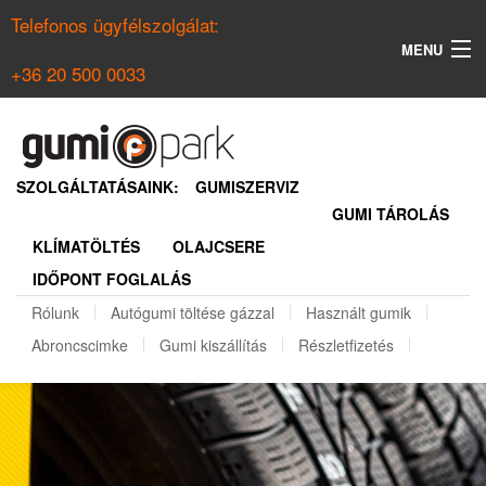
Telefonos ügyfélszolgálat:
MENU
+36 20 500 0033
KERESÉS
NYÁRI GUMI KERESŐ
SZOLGÁLTATÁSAINK:
GUMISZERVIZ
GUMI TÁROLÁS
TÉLI GUMI KERESŐ
KLÍMATÖLTÉS
OLAJCSERE
BELÉPÉS
IDŐPONT FOGLALÁS
REGISZTRÁCIÓ
Rólunk
Autógumi töltése gázzal
Használt gumik
Abroncscimke
Gumi kiszállítás
Részletfizetés