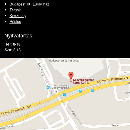
Budapest IX. Lurdy ház
Tárnok
Keszthely
Rédics
Nyitvatartás:
H-P: 8-18
Szo: 8-18