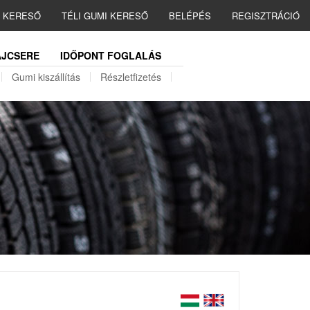
I KERESŐ
TÉLI GUMI KERESŐ
BELÉPÉS
REGISZTRÁCIÓ
JCSERE
IDŐPONT FOGLALÁS
Gumi kiszállítás
Részletfizetés