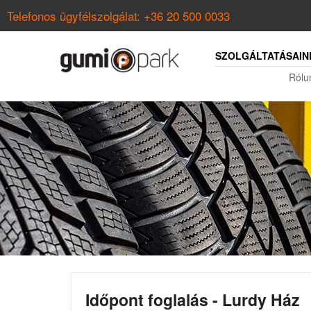
Telefonos ügyfélszolgálat:
+36 20 500 0033
SZOLGÁLTATÁSAIN
Rólu
Időpont foglalás - Lurdy Ház