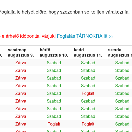
glalja le helyét előre, hogy szezonban se kelljen várakoznia.
elérhető időponttal várjuk!
Foglalás TÁRNOKRA itt >>
vasárnap
hétfő
kedd
szerda
.
augusztus 9.
augusztus 10.
augusztus 11.
augusztus 1
Zárva
Szabad
Szabad
Szabad
Zárva
Szabad
Szabad
Szabad
Zárva
Szabad
Szabad
Szabad
Zárva
Szabad
Szabad
Szabad
Zárva
Szabad
Foglalt
Szabad
Zárva
Szabad
Szabad
Szabad
Zárva
Szabad
Szabad
Szabad
Zárva
Szabad
Szabad
Szabad
Zárva
Foglalt
Foglalt
Szabad
Zárva
Szabad
Szabad
Szabad