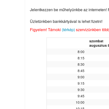
Jelentkezzen be műhelyünkbe az interneten! Fo
Üzletünkben bankkártyával is lehet fizetni!
Figyelem! Tárnoki
(térkép)
szervizünkben több 
szombat
augusztus 8
8:00
8:15
8:30
8:45
9:00
9:15
9:30
9:45
10:00
10:15