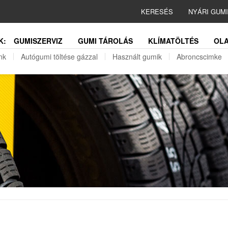
KERESÉS
NYÁRI GUM
K:
GUMISZERVIZ
GUMI TÁROLÁS
KLÍMATÖLTÉS
OLA
nk
Autógumi töltése gázzal
Használt gumik
Abroncscimke