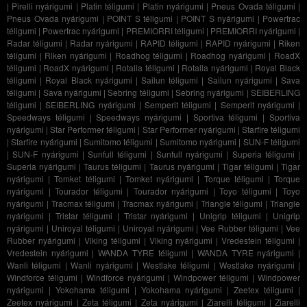
|
Pirelli nyárigumi
|
Platin téligumi
|
Platin nyárigumi
|
Pneus Ovada téligumi
|
Pneus Ovada nyárigumi
|
POINT S téligumi
|
POINT S nyárigumi
|
Powertrac
téligumi
|
Powertrac nyárigumi
|
PREMIORRI téligumi
|
PREMIORRI nyárigumi
|
Radar téligumi
|
Radar nyárigumi
|
RAPID téligumi
|
RAPID nyárigumi
|
Riken
téligumi
|
Riken nyárigumi
|
Roadhog téligumi
|
Roadhog nyárigumi
|
RoadX
téligumi
|
RoadX nyárigumi
|
Rotalla téligumi
|
Rotalla nyárigumi
|
Royal Black
téligumi
|
Royal Black nyárigumi
|
Sailun téligumi
|
Sailun nyárigumi
|
Sava
téligumi
|
Sava nyárigumi
|
Sebring téligumi
|
Sebring nyárigumi
|
SEIBERLING
téligumi
|
SEIBERLING nyárigumi
|
Semperit téligumi
|
Semperit nyárigumi
|
Speedways téligumi
|
Speedways nyárigumi
|
Sportiva téligumi
|
Sportiva
nyárigumi
|
Star Performer téligumi
|
Star Performer nyárigumi
|
Starfire téligumi
|
Starfire nyárigumi
|
Sumitomo téligumi
|
Sumitomo nyárigumi
|
SUN-F téligumi
|
SUN-F nyárigumi
|
Sunfull téligumi
|
Sunfull nyárigumi
|
Superia téligumi
|
Superia nyárigumi
|
Taurus téligumi
|
Taurus nyárigumi
|
Tigar téligumi
|
Tigar
nyárigumi
|
Tomket téligumi
|
Tomket nyárigumi
|
Torque téligumi
|
Torque
nyárigumi
|
Tourador téligumi
|
Tourador nyárigumi
|
Toyo téligumi
|
Toyo
nyárigumi
|
Tracmax téligumi
|
Tracmax nyárigumi
|
Triangle téligumi
|
Triangle
nyárigumi
|
Tristar téligumi
|
Tristar nyárigumi
|
Unigrip téligumi
|
Unigrip
nyárigumi
|
Uniroyal téligumi
|
Uniroyal nyárigumi
|
Vee Rubber téligumi
|
Vee
Rubber nyárigumi
|
Viking téligumi
|
Viking nyárigumi
|
Vredestein téligumi
|
Vredestein nyárigumi
|
WANDA TYRE téligumi
|
WANDA TYRE nyárigumi
|
Wanli téligumi
|
Wanli nyárigumi
|
Westlake téligumi
|
Westlake nyárigumi
|
Windforce téligumi
|
Windforce nyárigumi
|
Windpower téligumi
|
Windpower
nyárigumi
|
Yokohama téligumi
|
Yokohama nyárigumi
|
Zeetex téligumi
|
Zeetex nyárigumi
|
Zeta téligumi
|
Zeta nyárigumi
|
Ziarelli téligumi
|
Ziarelli