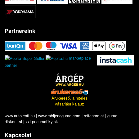
Partnereink
marketplace
partner
Árukereső, a hiteles
vásárlási kalauz
www.autolenti.hu
|
www.rabljenegume.com
|
reifenpro.at
|
gume-
diskont.si
|
xxl-pneumatiky.sk
Kapcsolat