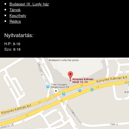
Budapest IX. Lurdy ház
Tárnok
Keszthely
Rédics
Nyitvatartás:
H-P: 8-18
Szo: 8-18