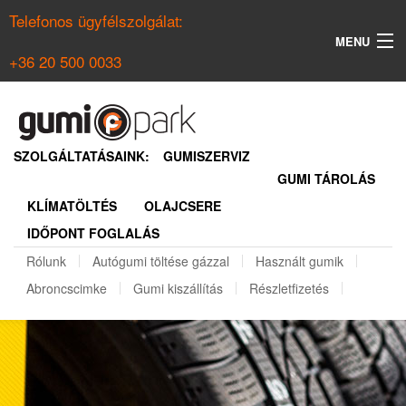
Telefonos ügyfélszolgálat:
MENU
+36 20 500 0033
KERESÉS
NYÁRI GUMI KERESŐ
SZOLGÁLTATÁSAINK:
GUMISZERVIZ
GUMI TÁROLÁS
TÉLI GUMI KERESŐ
KLÍMATÖLTÉS
OLAJCSERE
BELÉPÉS
IDŐPONT FOGLALÁS
REGISZTRÁCIÓ
Rólunk
Autógumi töltése gázzal
Használt gumik
Abroncscimke
Gumi kiszállítás
Részletfizetés