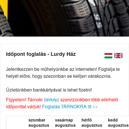
Időpont foglalás - Lurdy Ház
Jelentkezzen be műhelyünkbe az interneten! Foglalja le
helyét előre, hogy szezonban se kelljen várakoznia.
Üzletünkben bankkártyával is lehet fizetni!
Figyelem! Tárnoki
(térkép)
szervizünkben több elérhető
időponttal várjuk!
Foglalás TÁRNOKRA itt >>
szombat
vasárnap
hétfő
kedd
augusztus
augusztus
augusztus
augusztus