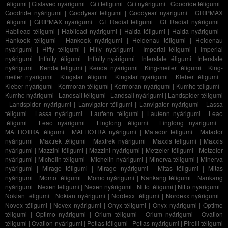
téligumi
|
Gislaved nyárigumi
|
Giti téligumi
|
Giti nyárigumi
|
Goodride téligumi
|
Goodride nyárigumi
|
Goodyear téligumi
|
Goodyear nyárigumi
|
GRIPMAX
téligumi
|
GRIPMAX nyárigumi
|
GT Radial téligumi
|
GT Radial nyárigumi
|
Habilead téligumi
|
Habilead nyárigumi
|
Haida téligumi
|
Haida nyárigumi
|
Hankook téligumi
|
Hankook nyárigumi
|
Heidenau téligumi
|
Heidenau
nyárigumi
|
Hifly téligumi
|
Hifly nyárigumi
|
Imperial téligumi
|
Imperial
nyárigumi
|
Infinity téligumi
|
Infinity nyárigumi
|
Interstate téligumi
|
Interstate
nyárigumi
|
Kenda téligumi
|
Kenda nyárigumi
|
King-meiler téligumi
|
King-
meiler nyárigumi
|
Kingstar téligumi
|
Kingstar nyárigumi
|
Kleber téligumi
|
Kleber nyárigumi
|
Kormoran téligumi
|
Kormoran nyárigumi
|
Kumho téligumi
|
Kumho nyárigumi
|
Landsail téligumi
|
Landsail nyárigumi
|
Landspider téligumi
|
Landspider nyárigumi
|
Lanvigator téligumi
|
Lanvigator nyárigumi
|
Lassa
téligumi
|
Lassa nyárigumi
|
Laufenn téligumi
|
Laufenn nyárigumi
|
Leao
téligumi
|
Leao nyárigumi
|
Linglong téligumi
|
Linglong nyárigumi
|
MALHOTRA téligumi
|
MALHOTRA nyárigumi
|
Matador téligumi
|
Matador
nyárigumi
|
Maxtrek téligumi
|
Maxtrek nyárigumi
|
Maxxis téligumi
|
Maxxis
nyárigumi
|
Mazzini téligumi
|
Mazzini nyárigumi
|
Metzeler téligumi
|
Metzeler
nyárigumi
|
Michelin téligumi
|
Michelin nyárigumi
|
Minerva téligumi
|
Minerva
nyárigumi
|
Mirage téligumi
|
Mirage nyárigumi
|
Mitas téligumi
|
Mitas
nyárigumi
|
Momo téligumi
|
Momo nyárigumi
|
Nankang téligumi
|
Nankang
nyárigumi
|
Nexen téligumi
|
Nexen nyárigumi
|
Nitto téligumi
|
Nitto nyárigumi
|
Nokian téligumi
|
Nokian nyárigumi
|
Nordexx téligumi
|
Nordexx nyárigumi
|
Novex téligumi
|
Novex nyárigumi
|
Onyx téligumi
|
Onyx nyárigumi
|
Optimo
téligumi
|
Optimo nyárigumi
|
Orium téligumi
|
Orium nyárigumi
|
Ovation
téligumi
|
Ovation nyárigumi
|
Petlas téligumi
|
Petlas nyárigumi
|
Pirelli téligumi