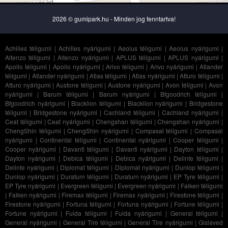
2026 © gumipark.hu - Minden jog fenntartva!
Achilles téligumi
|
Achilles nyárigumi
|
Aeolus téligumi
|
Aeolus nyárigumi
|
Altenzo téligumi
|
Altenzo nyárigumi
|
APLUS téligumi
|
APLUS nyárigumi
|
Apollo téligumi
|
Apollo nyárigumi
|
Arivo téligumi
|
Arivo nyárigumi
|
Atlander
téligumi
|
Atlander nyárigumi
|
Atlas téligumi
|
Atlas nyárigumi
|
Atturo téligumi
|
Atturo nyárigumi
|
Austone téligumi
|
Austone nyárigumi
|
Avon téligumi
|
Avon
nyárigumi
|
Barum téligumi
|
Barum nyárigumi
|
Bfgoodrich téligumi
|
Bfgoodrich nyárigumi
|
Blacklion téligumi
|
Blacklion nyárigumi
|
Bridgestone
téligumi
|
Bridgestone nyárigumi
|
Cachland téligumi
|
Cachland nyárigumi
|
Ceat téligumi
|
Ceat nyárigumi
|
Chengshan téligumi
|
Chengshan nyárigumi
|
ChengShin téligumi
|
ChengShin nyárigumi
|
Compasal téligumi
|
Compasal
nyárigumi
|
Continental téligumi
|
Continental nyárigumi
|
Cooper téligumi
|
Cooper nyárigumi
|
Davanti téligumi
|
Davanti nyárigumi
|
Dayton téligumi
|
Dayton nyárigumi
|
Debica téligumi
|
Debica nyárigumi
|
Delinte téligumi
|
Delinte nyárigumi
|
Diplomat téligumi
|
Diplomat nyárigumi
|
Dunlop téligumi
|
Dunlop nyárigumi
|
Duraturn téligumi
|
Duraturn nyárigumi
|
EP Tyre téligumi
|
EP Tyre nyárigumi
|
Evergreen téligumi
|
Evergreen nyárigumi
|
Falken téligumi
|
Falken nyárigumi
|
Firemax téligumi
|
Firemax nyárigumi
|
Firestone téligumi
|
Firestone nyárigumi
|
Fortuna téligumi
|
Fortuna nyárigumi
|
Fortune téligumi
|
Fortune nyárigumi
|
Fulda téligumi
|
Fulda nyárigumi
|
General téligumi
|
General nyárigumi
|
General Tire téligumi
|
General Tire nyárigumi
|
Gislaved