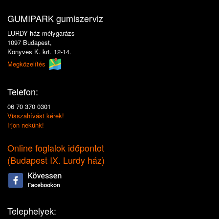
GUMIPARK gumiszerviz
LURDY ház mélygarázs
1097 Budapest,
Könyves K. krt. 12-14.
Megközelítés
Telefon:
06 70 370 0301
Visszahívást kérek!
írjon nekünk!
Online foglalok időpontot
(
Budapest IX. Lurdy ház
)
Telephelyek: