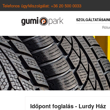
Telefonos ügyfélszolgálat:
+36 20 500 0033
SZOLGÁLTATÁSAIN
Rólu
Időpont foglalás - Lurdy Ház