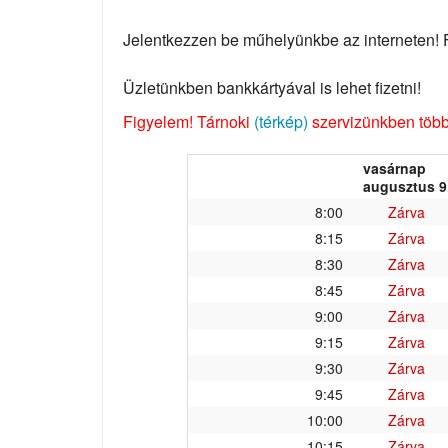
Jelentkezzen be műhelyünkbe az interneten! Fo
Üzletünkben bankkártyával is lehet fizetni!
Figyelem! Tárnoki
(térkép)
szervizünkben több 
vasárnap
augusztus 9
8:00
Zárva
8:15
Zárva
8:30
Zárva
8:45
Zárva
9:00
Zárva
9:15
Zárva
9:30
Zárva
9:45
Zárva
10:00
Zárva
10:15
Zárva