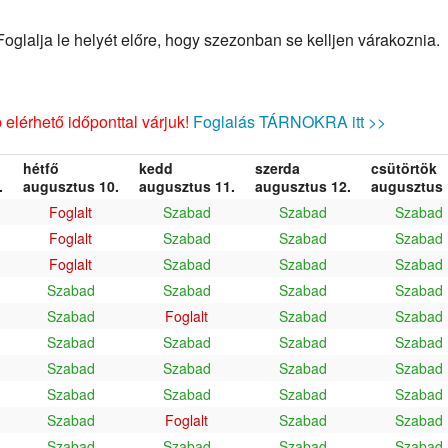
glalja le helyét előre, hogy szezonban se kelljen várakoznia.
elérhető időponttal várjuk!
Foglalás TÁRNOKRA itt >>
hétfő
kedd
szerda
csütörtök
.
augusztus 10.
augusztus 11.
augusztus 12.
augusztus 
Foglalt
Szabad
Szabad
Szabad
Foglalt
Szabad
Szabad
Szabad
Foglalt
Szabad
Szabad
Szabad
Szabad
Szabad
Szabad
Szabad
Szabad
Foglalt
Szabad
Szabad
Szabad
Szabad
Szabad
Szabad
Szabad
Szabad
Szabad
Szabad
Szabad
Szabad
Szabad
Szabad
Szabad
Foglalt
Szabad
Szabad
Szabad
Szabad
Szabad
Szabad