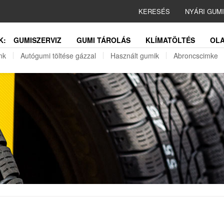
KERESÉS
NYÁRI GUM
K:
GUMISZERVIZ
GUMI TÁROLÁS
KLÍMATÖLTÉS
OLA
nk
Autógumi töltése gázzal
Használt gumik
Abroncscimke