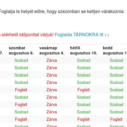
glalja le helyét előre, hogy szezonban se kelljen várakoznia.
elérhető időponttal várjuk!
Foglalás TÁRNOKRA itt >>
szombat
vasárnap
hétfő
kedd
7.
augusztus 8.
augusztus 9.
augusztus 10.
augusztus 1
Szabad
Zárva
Szabad
Szabad
Szabad
Zárva
Szabad
Szabad
Szabad
Zárva
Szabad
Szabad
Szabad
Zárva
Szabad
Szabad
Foglalt
Zárva
Foglalt
Szabad
Szabad
Zárva
Szabad
Szabad
Foglalt
Zárva
Szabad
Szabad
Szabad
Zárva
Szabad
Szabad
Foglalt
Zárva
Foglalt
Foglalt
Szabad
Zárva
Szabad
Szabad