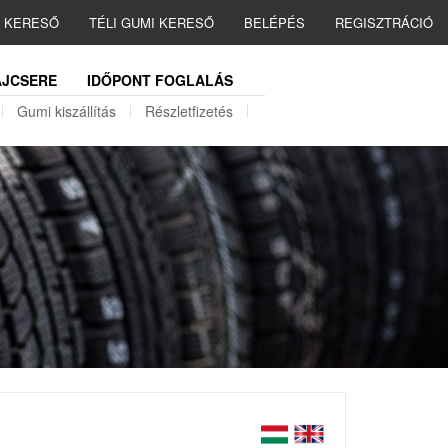
I KERESŐ
TÉLI GUMI KERESŐ
BELÉPÉS
REGISZTRÁCIÓ
JCSERE
IDŐPONT FOGLALÁS
Gumi kiszállítás
Részletfizetés