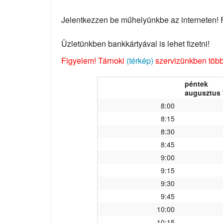
Jelentkezzen be műhelyünkbe az interneten! Fo
Üzletünkben bankkártyával is lehet fizetni!
Figyelem! Tárnoki
(térkép)
szervizünkben több 
péntek
augusztus 
8:00
8:15
8:30
8:45
9:00
9:15
9:30
9:45
10:00
10:15