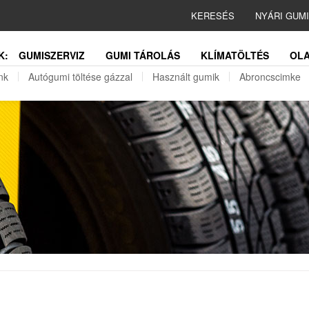
KERESÉS
NYÁRI GUM
K:
GUMISZERVIZ
GUMI TÁROLÁS
KLÍMATÖLTÉS
OLA
nk
Autógumi töltése gázzal
Használt gumik
Abroncscimke