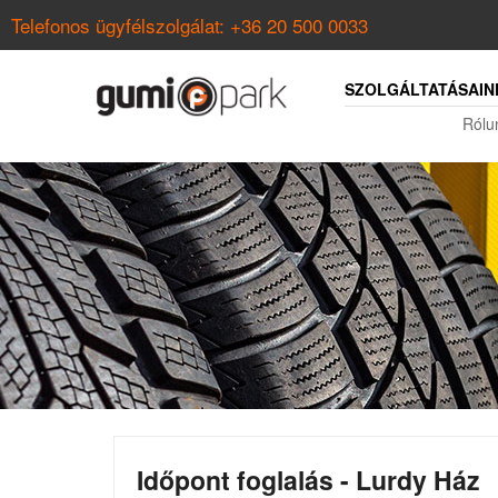
Telefonos ügyfélszolgálat:
+36 20 500 0033
SZOLGÁLTATÁSAIN
Rólu
Időpont foglalás - Lurdy Ház