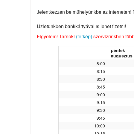
Jelentkezzen be műhelyünkbe az interneten! Fo
Üzletünkben bankkártyával is lehet fizetni!
Figyelem! Tárnoki
(térkép)
szervizünkben több 
péntek
augusztus 
8:00
8:15
8:30
8:45
9:00
9:15
9:30
9:45
10:00
10:15