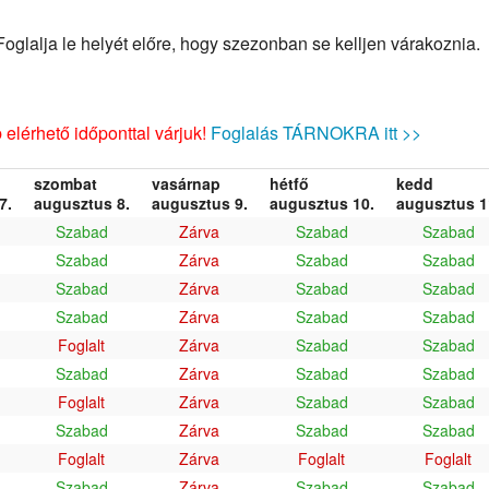
glalja le helyét előre, hogy szezonban se kelljen várakoznia.
elérhető időponttal várjuk!
Foglalás TÁRNOKRA itt >>
szombat
vasárnap
hétfő
kedd
7.
augusztus 8.
augusztus 9.
augusztus 10.
augusztus 1
Szabad
Zárva
Szabad
Szabad
Szabad
Zárva
Szabad
Szabad
Szabad
Zárva
Szabad
Szabad
Szabad
Zárva
Szabad
Szabad
Foglalt
Zárva
Szabad
Szabad
Szabad
Zárva
Szabad
Szabad
Foglalt
Zárva
Szabad
Szabad
Szabad
Zárva
Szabad
Szabad
Foglalt
Zárva
Foglalt
Foglalt
Szabad
Zárva
Szabad
Szabad