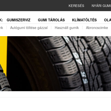
KERESÉS
NYÁRI GUM
K:
GUMISZERVIZ
GUMI TÁROLÁS
KLÍMATÖLTÉS
OLA
nk
Autógumi töltése gázzal
Használt gumik
Abroncscimke