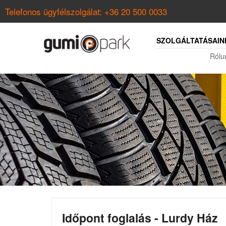
Telefonos ügyfélszolgálat:
+36 20 500 0033
SZOLGÁLTATÁSAIN
Rólu
Időpont foglalás - Lurdy Ház