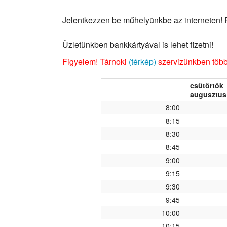
Jelentkezzen be műhelyünkbe az interneten! Fo
Üzletünkben bankkártyával is lehet fizetni!
Figyelem! Tárnoki
(térkép)
szervizünkben több 
csütörtök
augusztus 
8:00
8:15
8:30
8:45
9:00
9:15
9:30
9:45
10:00
10:15