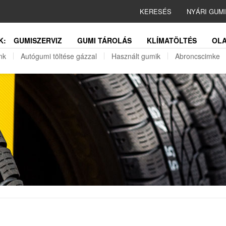
KERESÉS
NYÁRI GUM
K:
GUMISZERVIZ
GUMI TÁROLÁS
KLÍMATÖLTÉS
OLA
nk
Autógumi töltése gázzal
Használt gumik
Abroncscimke