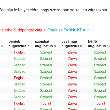
glalja le helyét előre, hogy szezonban se kelljen várakoznia.
elérhető időponttal várjuk!
Foglalás TÁRNOKRA itt >>
péntek
szombat
vasárnap
hétfő
6.
augusztus 7.
augusztus 8.
augusztus 9.
augusztus 10
Foglalt
Szabad
Zárva
Szabad
Szabad
Szabad
Zárva
Szabad
Szabad
Szabad
Zárva
Szabad
Szabad
Szabad
Zárva
Szabad
Foglalt
Szabad
Zárva
Szabad
Szabad
Szabad
Zárva
Szabad
Szabad
Szabad
Zárva
Szabad
Szabad
Szabad
Zárva
Szabad
Foglalt
Foglalt
Zárva
Foglalt
Szabad
Szabad
Zárva
Szabad