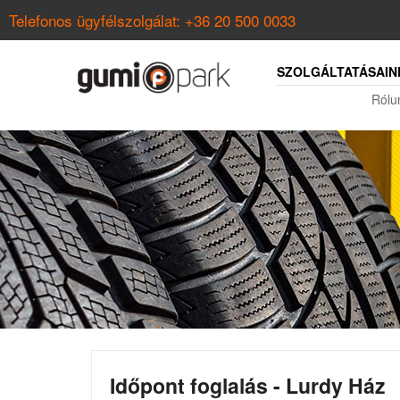
Telefonos ügyfélszolgálat:
+36 20 500 0033
SZOLGÁLTATÁSAIN
Rólu
Időpont foglalás - Lurdy Ház