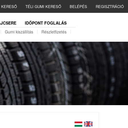
I KERESŐ
TÉLI GUMI KERESŐ
BELÉPÉS
REGISZTRÁCIÓ
JCSERE
IDŐPONT FOGLALÁS
Gumi kiszállítás
Részletfizetés