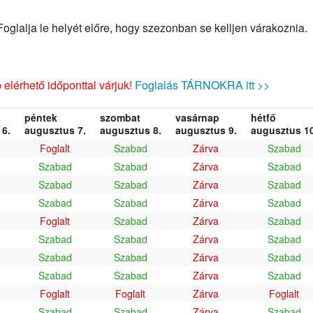
glalja le helyét előre, hogy szezonban se kelljen várakoznia.
elérhető időponttal várjuk!
Foglalás TÁRNOKRA itt >>
péntek
szombat
vasárnap
hétfő
6.
augusztus 7.
augusztus 8.
augusztus 9.
augusztus 10
Foglalt
Szabad
Zárva
Szabad
Szabad
Szabad
Zárva
Szabad
Szabad
Szabad
Zárva
Szabad
Szabad
Szabad
Zárva
Szabad
Foglalt
Szabad
Zárva
Szabad
Szabad
Szabad
Zárva
Szabad
Szabad
Szabad
Zárva
Szabad
Szabad
Szabad
Zárva
Szabad
Foglalt
Foglalt
Zárva
Foglalt
Szabad
Szabad
Zárva
Szabad