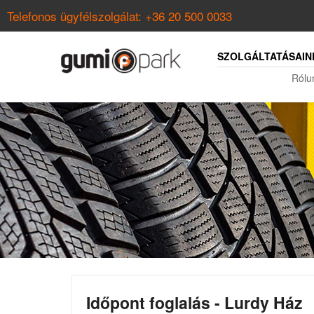
Telefonos ügyfélszolgálat:
+36 20 500 0033
SZOLGÁLTATÁSAIN
Rólu
Időpont foglalás - Lurdy Ház