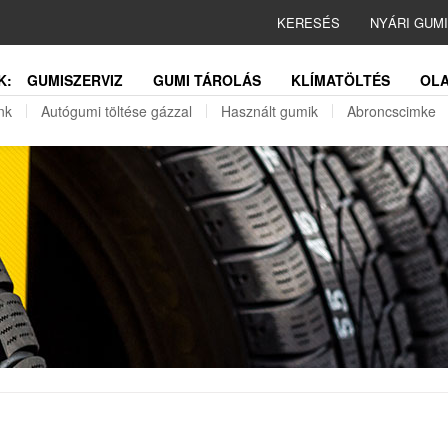
KERESÉS
NYÁRI GUM
K:
GUMISZERVIZ
GUMI TÁROLÁS
KLÍMATÖLTÉS
OLA
nk
Autógumi töltése gázzal
Használt gumik
Abroncscimke