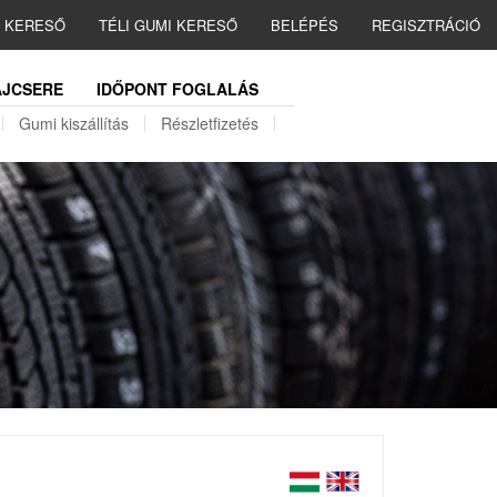
I KERESŐ
TÉLI GUMI KERESŐ
BELÉPÉS
REGISZTRÁCIÓ
JCSERE
IDŐPONT FOGLALÁS
Gumi kiszállítás
Részletfizetés