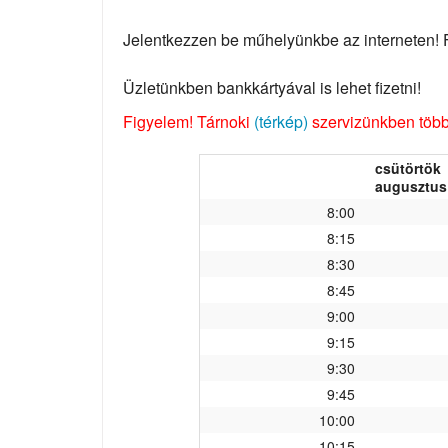
Jelentkezzen be műhelyünkbe az interneten! Fo
Üzletünkben bankkártyával is lehet fizetni!
Figyelem! Tárnoki
(térkép)
szervizünkben több 
csütörtök
augusztus 
8:00
8:15
8:30
8:45
9:00
9:15
9:30
9:45
10:00
10:15