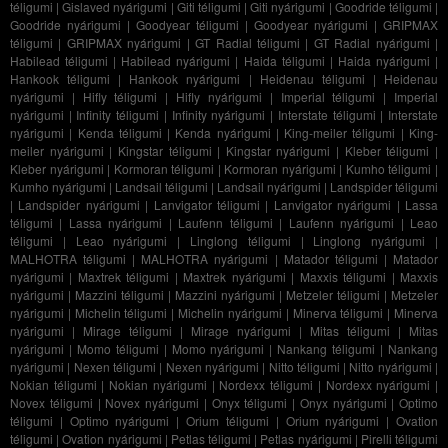
téligumi
|
Gislaved nyárigumi
|
Giti téligumi
|
Giti nyárigumi
|
Goodride téligumi
|
Goodride nyárigumi
|
Goodyear téligumi
|
Goodyear nyárigumi
|
GRIPMAX
téligumi
|
GRIPMAX nyárigumi
|
GT Radial téligumi
|
GT Radial nyárigumi
|
Habilead téligumi
|
Habilead nyárigumi
|
Haida téligumi
|
Haida nyárigumi
|
Hankook téligumi
|
Hankook nyárigumi
|
Heidenau téligumi
|
Heidenau
nyárigumi
|
Hifly téligumi
|
Hifly nyárigumi
|
Imperial téligumi
|
Imperial
nyárigumi
|
Infinity téligumi
|
Infinity nyárigumi
|
Interstate téligumi
|
Interstate
nyárigumi
|
Kenda téligumi
|
Kenda nyárigumi
|
King-meiler téligumi
|
King-
meiler nyárigumi
|
Kingstar téligumi
|
Kingstar nyárigumi
|
Kleber téligumi
|
Kleber nyárigumi
|
Kormoran téligumi
|
Kormoran nyárigumi
|
Kumho téligumi
|
Kumho nyárigumi
|
Landsail téligumi
|
Landsail nyárigumi
|
Landspider téligumi
|
Landspider nyárigumi
|
Lanvigator téligumi
|
Lanvigator nyárigumi
|
Lassa
téligumi
|
Lassa nyárigumi
|
Laufenn téligumi
|
Laufenn nyárigumi
|
Leao
téligumi
|
Leao nyárigumi
|
Linglong téligumi
|
Linglong nyárigumi
|
MALHOTRA téligumi
|
MALHOTRA nyárigumi
|
Matador téligumi
|
Matador
nyárigumi
|
Maxtrek téligumi
|
Maxtrek nyárigumi
|
Maxxis téligumi
|
Maxxis
nyárigumi
|
Mazzini téligumi
|
Mazzini nyárigumi
|
Metzeler téligumi
|
Metzeler
nyárigumi
|
Michelin téligumi
|
Michelin nyárigumi
|
Minerva téligumi
|
Minerva
nyárigumi
|
Mirage téligumi
|
Mirage nyárigumi
|
Mitas téligumi
|
Mitas
nyárigumi
|
Momo téligumi
|
Momo nyárigumi
|
Nankang téligumi
|
Nankang
nyárigumi
|
Nexen téligumi
|
Nexen nyárigumi
|
Nitto téligumi
|
Nitto nyárigumi
|
Nokian téligumi
|
Nokian nyárigumi
|
Nordexx téligumi
|
Nordexx nyárigumi
|
Novex téligumi
|
Novex nyárigumi
|
Onyx téligumi
|
Onyx nyárigumi
|
Optimo
téligumi
|
Optimo nyárigumi
|
Orium téligumi
|
Orium nyárigumi
|
Ovation
téligumi
|
Ovation nyárigumi
|
Petlas téligumi
|
Petlas nyárigumi
|
Pirelli téligumi