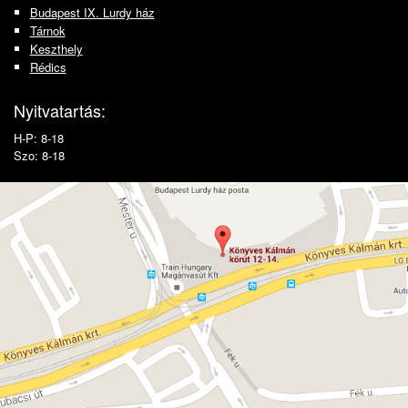
Budapest IX. Lurdy ház
Tárnok
Keszthely
Rédics
Nyitvatartás:
H-P: 8-18
Szo: 8-18