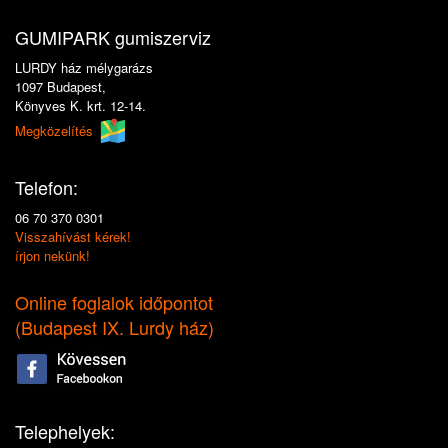
GUMIPARK gumiszerviz
LURDY ház mélygarázs
1097 Budapest,
Könyves K. krt. 12-14.
Megközelítés
Telefon:
06 70 370 0301
Visszahívást kérek!
írjon nekünk!
Online foglalok időpontot
(
Budapest IX. Lurdy ház
)
Telephelyek: