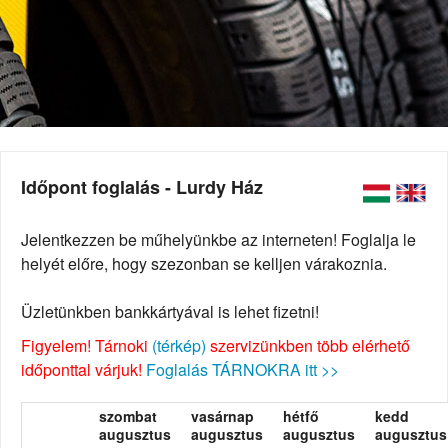
Időpont foglalás - Lurdy Ház
Jelentkezzen be műhelyünkbe az interneten! Foglalja le
helyét előre, hogy szezonban se kelljen várakoznia.
Üzletünkben bankkártyával is lehet fizetni!
Figyelem! Tárnoki
(térkép)
szervizünkben több elérhető
időponttal várjuk!
Foglalás TÁRNOKRA itt >>
szombat
vasárnap
hétfő
kedd
augusztus
augusztus
augusztus
augusztus