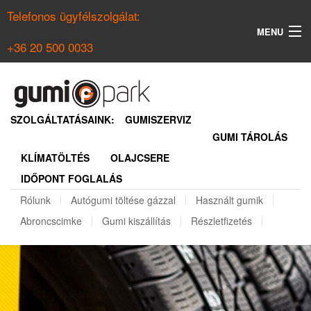
Telefonos ügyfélszolgálat:
MENU
+36 20 500 0033
KERESÉS
NYÁRI GUMI KERESŐ
SZOLGÁLTATÁSAINK:
GUMISZERVIZ
GUMI TÁROLÁS
TÉLI GUMI KERESŐ
KLÍMATÖLTÉS
OLAJCSERE
BELÉPÉS
IDŐPONT FOGLALÁS
REGISZTRÁCIÓ
Rólunk
Autógumi töltése gázzal
Használt gumik
Abroncscimke
Gumi kiszállítás
Részletfizetés