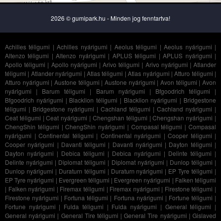
2026 © gumipark.hu - Minden jog fenntartva!
Achilles téligumi
|
Achilles nyárigumi
|
Aeolus téligumi
|
Aeolus nyárigumi
|
Altenzo téligumi
|
Altenzo nyárigumi
|
APLUS téligumi
|
APLUS nyárigumi
|
Apollo téligumi
|
Apollo nyárigumi
|
Arivo téligumi
|
Arivo nyárigumi
|
Atlander
téligumi
|
Atlander nyárigumi
|
Atlas téligumi
|
Atlas nyárigumi
|
Atturo téligumi
|
Atturo nyárigumi
|
Austone téligumi
|
Austone nyárigumi
|
Avon téligumi
|
Avon
nyárigumi
|
Barum téligumi
|
Barum nyárigumi
|
Bfgoodrich téligumi
|
Bfgoodrich nyárigumi
|
Blacklion téligumi
|
Blacklion nyárigumi
|
Bridgestone
téligumi
|
Bridgestone nyárigumi
|
Cachland téligumi
|
Cachland nyárigumi
|
Ceat téligumi
|
Ceat nyárigumi
|
Chengshan téligumi
|
Chengshan nyárigumi
|
ChengShin téligumi
|
ChengShin nyárigumi
|
Compasal téligumi
|
Compasal
nyárigumi
|
Continental téligumi
|
Continental nyárigumi
|
Cooper téligumi
|
Cooper nyárigumi
|
Davanti téligumi
|
Davanti nyárigumi
|
Dayton téligumi
|
Dayton nyárigumi
|
Debica téligumi
|
Debica nyárigumi
|
Delinte téligumi
|
Delinte nyárigumi
|
Diplomat téligumi
|
Diplomat nyárigumi
|
Dunlop téligumi
|
Dunlop nyárigumi
|
Duraturn téligumi
|
Duraturn nyárigumi
|
EP Tyre téligumi
|
EP Tyre nyárigumi
|
Evergreen téligumi
|
Evergreen nyárigumi
|
Falken téligumi
|
Falken nyárigumi
|
Firemax téligumi
|
Firemax nyárigumi
|
Firestone téligumi
|
Firestone nyárigumi
|
Fortuna téligumi
|
Fortuna nyárigumi
|
Fortune téligumi
|
Fortune nyárigumi
|
Fulda téligumi
|
Fulda nyárigumi
|
General téligumi
|
General nyárigumi
|
General Tire téligumi
|
General Tire nyárigumi
|
Gislaved