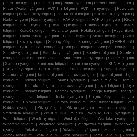
|
Pirelli nyárigumi
|
Platin téligumi
|
Platin nyárigumi
|
Pneus Ovada téligumi
|
Pneus Ovada nyárigumi
|
POINT S téligumi
|
POINT S nyárigumi
|
Powertrac
téligumi
|
Powertrac nyárigumi
|
PREMIORRI téligumi
|
PREMIORRI nyárigumi
|
Radar téligumi
|
Radar nyárigumi
|
RAPID téligumi
|
RAPID nyárigumi
|
Riken
téligumi
|
Riken nyárigumi
|
Roadhog téligumi
|
Roadhog nyárigumi
|
RoadX
téligumi
|
RoadX nyárigumi
|
Rotalla téligumi
|
Rotalla nyárigumi
|
Royal Black
téligumi
|
Royal Black nyárigumi
|
Sailun téligumi
|
Sailun nyárigumi
|
Sava
téligumi
|
Sava nyárigumi
|
Sebring téligumi
|
Sebring nyárigumi
|
SEIBERLING
téligumi
|
SEIBERLING nyárigumi
|
Semperit téligumi
|
Semperit nyárigumi
|
Speedways téligumi
|
Speedways nyárigumi
|
Sportiva téligumi
|
Sportiva
nyárigumi
|
Star Performer téligumi
|
Star Performer nyárigumi
|
Starfire téligumi
|
Starfire nyárigumi
|
Sumitomo téligumi
|
Sumitomo nyárigumi
|
SUN-F téligumi
|
SUN-F nyárigumi
|
Sunfull téligumi
|
Sunfull nyárigumi
|
Superia téligumi
|
Superia nyárigumi
|
Taurus téligumi
|
Taurus nyárigumi
|
Tigar téligumi
|
Tigar
nyárigumi
|
Tomket téligumi
|
Tomket nyárigumi
|
Torque téligumi
|
Torque
nyárigumi
|
Tourador téligumi
|
Tourador nyárigumi
|
Toyo téligumi
|
Toyo
nyárigumi
|
Tracmax téligumi
|
Tracmax nyárigumi
|
Triangle téligumi
|
Triangle
nyárigumi
|
Tristar téligumi
|
Tristar nyárigumi
|
Unigrip téligumi
|
Unigrip
nyárigumi
|
Uniroyal téligumi
|
Uniroyal nyárigumi
|
Vee Rubber téligumi
|
Vee
Rubber nyárigumi
|
Viking téligumi
|
Viking nyárigumi
|
Vredestein téligumi
|
Vredestein nyárigumi
|
WANDA TYRE téligumi
|
WANDA TYRE nyárigumi
|
Wanli téligumi
|
Wanli nyárigumi
|
Westlake téligumi
|
Westlake nyárigumi
|
Windforce téligumi
|
Windforce nyárigumi
|
Windpower téligumi
|
Windpower
nyárigumi
|
Yokohama téligumi
|
Yokohama nyárigumi
|
Zeetex téligumi
|
Zeetex nyárigumi
|
Zeta téligumi
|
Zeta nyárigumi
|
Ziarelli téligumi
|
Ziarelli