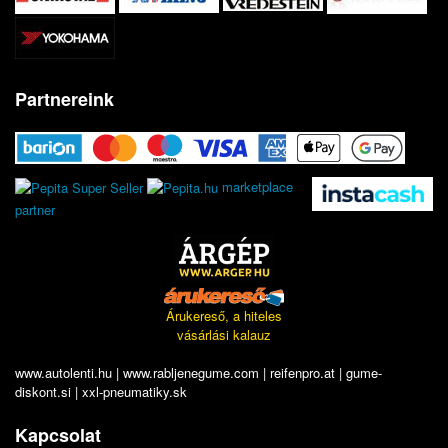
Partnereink
marketplace
partner
Árukereső, a hiteles
vásárlási kalauz
www.autolenti.hu
|
www.rabljenegume.com
|
reifenpro.at
|
gume-
diskont.si
|
xxl-pneumatiky.sk
Kapcsolat