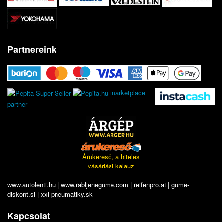
Partnereink
marketplace
partner
Árukereső, a hiteles
vásárlási kalauz
www.autolenti.hu
|
www.rabljenegume.com
|
reifenpro.at
|
gume-
diskont.si
|
xxl-pneumatiky.sk
Kapcsolat