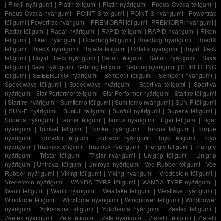
|
Pirelli nyárigumi
|
Platin téligumi
|
Platin nyárigumi
|
Pneus Ovada téligumi
|
Pneus Ovada nyárigumi
|
POINT S téligumi
|
POINT S nyárigumi
|
Powertrac
téligumi
|
Powertrac nyárigumi
|
PREMIORRI téligumi
|
PREMIORRI nyárigumi
|
Radar téligumi
|
Radar nyárigumi
|
RAPID téligumi
|
RAPID nyárigumi
|
Riken
téligumi
|
Riken nyárigumi
|
Roadhog téligumi
|
Roadhog nyárigumi
|
RoadX
téligumi
|
RoadX nyárigumi
|
Rotalla téligumi
|
Rotalla nyárigumi
|
Royal Black
téligumi
|
Royal Black nyárigumi
|
Sailun téligumi
|
Sailun nyárigumi
|
Sava
téligumi
|
Sava nyárigumi
|
Sebring téligumi
|
Sebring nyárigumi
|
SEIBERLING
téligumi
|
SEIBERLING nyárigumi
|
Semperit téligumi
|
Semperit nyárigumi
|
Speedways téligumi
|
Speedways nyárigumi
|
Sportiva téligumi
|
Sportiva
nyárigumi
|
Star Performer téligumi
|
Star Performer nyárigumi
|
Starfire téligumi
|
Starfire nyárigumi
|
Sumitomo téligumi
|
Sumitomo nyárigumi
|
SUN-F téligumi
|
SUN-F nyárigumi
|
Sunfull téligumi
|
Sunfull nyárigumi
|
Superia téligumi
|
Superia nyárigumi
|
Taurus téligumi
|
Taurus nyárigumi
|
Tigar téligumi
|
Tigar
nyárigumi
|
Tomket téligumi
|
Tomket nyárigumi
|
Torque téligumi
|
Torque
nyárigumi
|
Tourador téligumi
|
Tourador nyárigumi
|
Toyo téligumi
|
Toyo
nyárigumi
|
Tracmax téligumi
|
Tracmax nyárigumi
|
Triangle téligumi
|
Triangle
nyárigumi
|
Tristar téligumi
|
Tristar nyárigumi
|
Unigrip téligumi
|
Unigrip
nyárigumi
|
Uniroyal téligumi
|
Uniroyal nyárigumi
|
Vee Rubber téligumi
|
Vee
Rubber nyárigumi
|
Viking téligumi
|
Viking nyárigumi
|
Vredestein téligumi
|
Vredestein nyárigumi
|
WANDA TYRE téligumi
|
WANDA TYRE nyárigumi
|
Wanli téligumi
|
Wanli nyárigumi
|
Westlake téligumi
|
Westlake nyárigumi
|
Windforce téligumi
|
Windforce nyárigumi
|
Windpower téligumi
|
Windpower
nyárigumi
|
Yokohama téligumi
|
Yokohama nyárigumi
|
Zeetex téligumi
|
Zeetex nyárigumi
|
Zeta téligumi
|
Zeta nyárigumi
|
Ziarelli téligumi
|
Ziarelli