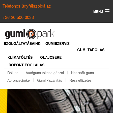
Telefonos ügyfélszolgálat:
MENU
+36 20 500 0033
KERESÉS
NYÁRI GUMI KERESŐ
SZOLGÁLTATÁSAINK:
GUMISZERVIZ
GUMI TÁROLÁS
TÉLI GUMI KERESŐ
KLÍMATÖLTÉS
OLAJCSERE
BELÉPÉS
IDŐPONT FOGLALÁS
REGISZTRÁCIÓ
Rólunk
Autógumi töltése gázzal
Használt gumik
Abroncscimke
Gumi kiszállítás
Részletfizetés