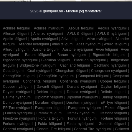
2026 © gumipark.hu - Minden jog fenntartva!
Achilles téligumi
|
Achilles nyárigumi
|
Aeolus téligumi
|
Aeolus nyárigumi
|
Altenzo téligumi
|
Altenzo nyárigumi
|
APLUS téligumi
|
APLUS nyárigumi
|
Apollo téligumi
|
Apollo nyárigumi
|
Arivo téligumi
|
Arivo nyárigumi
|
Atlander
téligumi
|
Atlander nyárigumi
|
Atlas téligumi
|
Atlas nyárigumi
|
Atturo téligumi
|
Atturo nyárigumi
|
Austone téligumi
|
Austone nyárigumi
|
Avon téligumi
|
Avon
nyárigumi
|
Barum téligumi
|
Barum nyárigumi
|
Bfgoodrich téligumi
|
Bfgoodrich nyárigumi
|
Blacklion téligumi
|
Blacklion nyárigumi
|
Bridgestone
téligumi
|
Bridgestone nyárigumi
|
Cachland téligumi
|
Cachland nyárigumi
|
Ceat téligumi
|
Ceat nyárigumi
|
Chengshan téligumi
|
Chengshan nyárigumi
|
ChengShin téligumi
|
ChengShin nyárigumi
|
Compasal téligumi
|
Compasal
nyárigumi
|
Continental téligumi
|
Continental nyárigumi
|
Cooper téligumi
|
Cooper nyárigumi
|
Davanti téligumi
|
Davanti nyárigumi
|
Dayton téligumi
|
Dayton nyárigumi
|
Debica téligumi
|
Debica nyárigumi
|
Delinte téligumi
|
Delinte nyárigumi
|
Diplomat téligumi
|
Diplomat nyárigumi
|
Dunlop téligumi
|
Dunlop nyárigumi
|
Duraturn téligumi
|
Duraturn nyárigumi
|
EP Tyre téligumi
|
EP Tyre nyárigumi
|
Evergreen téligumi
|
Evergreen nyárigumi
|
Falken téligumi
|
Falken nyárigumi
|
Firemax téligumi
|
Firemax nyárigumi
|
Firestone téligumi
|
Firestone nyárigumi
|
Fortuna téligumi
|
Fortuna nyárigumi
|
Fortune téligumi
|
Fortune nyárigumi
|
Fulda téligumi
|
Fulda nyárigumi
|
General téligumi
|
General nyárigumi
|
General Tire téligumi
|
General Tire nyárigumi
|
Gislaved