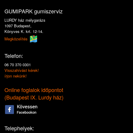
GUMIPARK gumiszerviz
LURDY ház mélygarázs
1097 Budapest,
Könyves K. krt. 12-14.
Megközelítés
Telefon:
06 70 370 0301
Visszahívást kérek!
írjon nekünk!
Online foglalok időpontot
(
Budapest IX. Lurdy ház
)
Telephelyek: