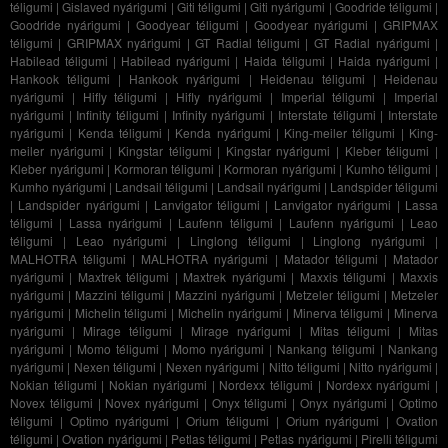
téligumi
|
Gislaved nyárigumi
|
Giti téligumi
|
Giti nyárigumi
|
Goodride téligumi
|
Goodride nyárigumi
|
Goodyear téligumi
|
Goodyear nyárigumi
|
GRIPMAX
téligumi
|
GRIPMAX nyárigumi
|
GT Radial téligumi
|
GT Radial nyárigumi
|
Habilead téligumi
|
Habilead nyárigumi
|
Haida téligumi
|
Haida nyárigumi
|
Hankook téligumi
|
Hankook nyárigumi
|
Heidenau téligumi
|
Heidenau
nyárigumi
|
Hifly téligumi
|
Hifly nyárigumi
|
Imperial téligumi
|
Imperial
nyárigumi
|
Infinity téligumi
|
Infinity nyárigumi
|
Interstate téligumi
|
Interstate
nyárigumi
|
Kenda téligumi
|
Kenda nyárigumi
|
King-meiler téligumi
|
King-
meiler nyárigumi
|
Kingstar téligumi
|
Kingstar nyárigumi
|
Kleber téligumi
|
Kleber nyárigumi
|
Kormoran téligumi
|
Kormoran nyárigumi
|
Kumho téligumi
|
Kumho nyárigumi
|
Landsail téligumi
|
Landsail nyárigumi
|
Landspider téligumi
|
Landspider nyárigumi
|
Lanvigator téligumi
|
Lanvigator nyárigumi
|
Lassa
téligumi
|
Lassa nyárigumi
|
Laufenn téligumi
|
Laufenn nyárigumi
|
Leao
téligumi
|
Leao nyárigumi
|
Linglong téligumi
|
Linglong nyárigumi
|
MALHOTRA téligumi
|
MALHOTRA nyárigumi
|
Matador téligumi
|
Matador
nyárigumi
|
Maxtrek téligumi
|
Maxtrek nyárigumi
|
Maxxis téligumi
|
Maxxis
nyárigumi
|
Mazzini téligumi
|
Mazzini nyárigumi
|
Metzeler téligumi
|
Metzeler
nyárigumi
|
Michelin téligumi
|
Michelin nyárigumi
|
Minerva téligumi
|
Minerva
nyárigumi
|
Mirage téligumi
|
Mirage nyárigumi
|
Mitas téligumi
|
Mitas
nyárigumi
|
Momo téligumi
|
Momo nyárigumi
|
Nankang téligumi
|
Nankang
nyárigumi
|
Nexen téligumi
|
Nexen nyárigumi
|
Nitto téligumi
|
Nitto nyárigumi
|
Nokian téligumi
|
Nokian nyárigumi
|
Nordexx téligumi
|
Nordexx nyárigumi
|
Novex téligumi
|
Novex nyárigumi
|
Onyx téligumi
|
Onyx nyárigumi
|
Optimo
téligumi
|
Optimo nyárigumi
|
Orium téligumi
|
Orium nyárigumi
|
Ovation
téligumi
|
Ovation nyárigumi
|
Petlas téligumi
|
Petlas nyárigumi
|
Pirelli téligumi