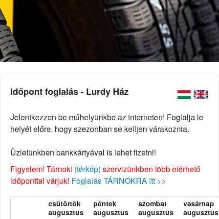
Időpont foglalás - Lurdy Ház
Jelentkezzen be műhelyünkbe az interneten! Foglalja le
helyét előre, hogy szezonban se kelljen várakoznia.
Üzletünkben bankkártyával is lehet fizetni!
Figyelem! Tárnoki
(térkép)
szervizünkben több elérhető
időponttal várjuk!
Foglalás TÁRNOKRA itt >>
csütörtök
péntek
szombat
vasárnap
augusztus
augusztus
augusztus
augusztus