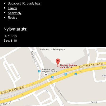
Budapest IX. Lurdy ház
Tárnok
Keszthely
Rédics
Nyitvatartás:
H-P: 8-18
Szo: 8-18