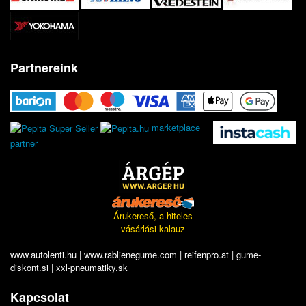
Partnereink
marketplace
partner
Árukereső, a hiteles
vásárlási kalauz
www.autolenti.hu
|
www.rabljenegume.com
|
reifenpro.at
|
gume-
diskont.si
|
xxl-pneumatiky.sk
Kapcsolat