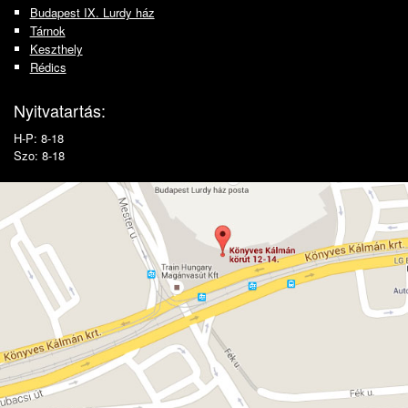
Budapest IX. Lurdy ház
Tárnok
Keszthely
Rédics
Nyitvatartás:
H-P: 8-18
Szo: 8-18