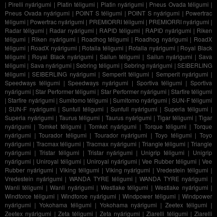
|
Pirelli nyárigumi
|
Platin téligumi
|
Platin nyárigumi
|
Pneus Ovada téligumi
|
Pneus Ovada nyárigumi
|
POINT S téligumi
|
POINT S nyárigumi
|
Powertrac
téligumi
|
Powertrac nyárigumi
|
PREMIORRI téligumi
|
PREMIORRI nyárigumi
|
Radar téligumi
|
Radar nyárigumi
|
RAPID téligumi
|
RAPID nyárigumi
|
Riken
téligumi
|
Riken nyárigumi
|
Roadhog téligumi
|
Roadhog nyárigumi
|
RoadX
téligumi
|
RoadX nyárigumi
|
Rotalla téligumi
|
Rotalla nyárigumi
|
Royal Black
téligumi
|
Royal Black nyárigumi
|
Sailun téligumi
|
Sailun nyárigumi
|
Sava
téligumi
|
Sava nyárigumi
|
Sebring téligumi
|
Sebring nyárigumi
|
SEIBERLING
téligumi
|
SEIBERLING nyárigumi
|
Semperit téligumi
|
Semperit nyárigumi
|
Speedways téligumi
|
Speedways nyárigumi
|
Sportiva téligumi
|
Sportiva
nyárigumi
|
Star Performer téligumi
|
Star Performer nyárigumi
|
Starfire téligumi
|
Starfire nyárigumi
|
Sumitomo téligumi
|
Sumitomo nyárigumi
|
SUN-F téligumi
|
SUN-F nyárigumi
|
Sunfull téligumi
|
Sunfull nyárigumi
|
Superia téligumi
|
Superia nyárigumi
|
Taurus téligumi
|
Taurus nyárigumi
|
Tigar téligumi
|
Tigar
nyárigumi
|
Tomket téligumi
|
Tomket nyárigumi
|
Torque téligumi
|
Torque
nyárigumi
|
Tourador téligumi
|
Tourador nyárigumi
|
Toyo téligumi
|
Toyo
nyárigumi
|
Tracmax téligumi
|
Tracmax nyárigumi
|
Triangle téligumi
|
Triangle
nyárigumi
|
Tristar téligumi
|
Tristar nyárigumi
|
Unigrip téligumi
|
Unigrip
nyárigumi
|
Uniroyal téligumi
|
Uniroyal nyárigumi
|
Vee Rubber téligumi
|
Vee
Rubber nyárigumi
|
Viking téligumi
|
Viking nyárigumi
|
Vredestein téligumi
|
Vredestein nyárigumi
|
WANDA TYRE téligumi
|
WANDA TYRE nyárigumi
|
Wanli téligumi
|
Wanli nyárigumi
|
Westlake téligumi
|
Westlake nyárigumi
|
Windforce téligumi
|
Windforce nyárigumi
|
Windpower téligumi
|
Windpower
nyárigumi
|
Yokohama téligumi
|
Yokohama nyárigumi
|
Zeetex téligumi
|
Zeetex nyárigumi
|
Zeta téligumi
|
Zeta nyárigumi
|
Ziarelli téligumi
|
Ziarelli