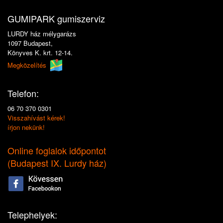
GUMIPARK gumiszerviz
LURDY ház mélygarázs
1097 Budapest,
Könyves K. krt. 12-14.
Megközelítés
Telefon:
06 70 370 0301
Visszahívást kérek!
írjon nekünk!
Online foglalok időpontot
(
Budapest IX. Lurdy ház
)
Telephelyek: