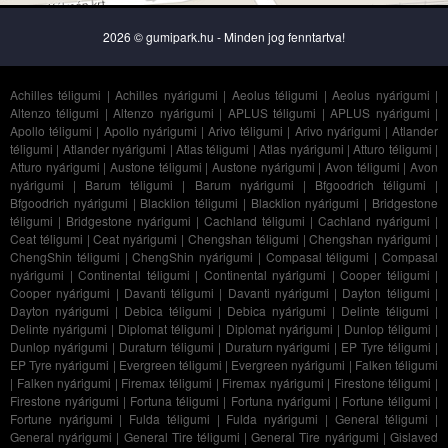
2026 © gumipark.hu - Minden jog fenntartva!
Achilles téligumi
|
Achilles nyárigumi
|
Aeolus téligumi
|
Aeolus nyárigumi
|
Altenzo téligumi
|
Altenzo nyárigumi
|
APLUS téligumi
|
APLUS nyárigumi
|
Apollo téligumi
|
Apollo nyárigumi
|
Arivo téligumi
|
Arivo nyárigumi
|
Atlander
téligumi
|
Atlander nyárigumi
|
Atlas téligumi
|
Atlas nyárigumi
|
Atturo téligumi
|
Atturo nyárigumi
|
Austone téligumi
|
Austone nyárigumi
|
Avon téligumi
|
Avon
nyárigumi
|
Barum téligumi
|
Barum nyárigumi
|
Bfgoodrich téligumi
|
Bfgoodrich nyárigumi
|
Blacklion téligumi
|
Blacklion nyárigumi
|
Bridgestone
téligumi
|
Bridgestone nyárigumi
|
Cachland téligumi
|
Cachland nyárigumi
|
Ceat téligumi
|
Ceat nyárigumi
|
Chengshan téligumi
|
Chengshan nyárigumi
|
ChengShin téligumi
|
ChengShin nyárigumi
|
Compasal téligumi
|
Compasal
nyárigumi
|
Continental téligumi
|
Continental nyárigumi
|
Cooper téligumi
|
Cooper nyárigumi
|
Davanti téligumi
|
Davanti nyárigumi
|
Dayton téligumi
|
Dayton nyárigumi
|
Debica téligumi
|
Debica nyárigumi
|
Delinte téligumi
|
Delinte nyárigumi
|
Diplomat téligumi
|
Diplomat nyárigumi
|
Dunlop téligumi
|
Dunlop nyárigumi
|
Duraturn téligumi
|
Duraturn nyárigumi
|
EP Tyre téligumi
|
EP Tyre nyárigumi
|
Evergreen téligumi
|
Evergreen nyárigumi
|
Falken téligumi
|
Falken nyárigumi
|
Firemax téligumi
|
Firemax nyárigumi
|
Firestone téligumi
|
Firestone nyárigumi
|
Fortuna téligumi
|
Fortuna nyárigumi
|
Fortune téligumi
|
Fortune nyárigumi
|
Fulda téligumi
|
Fulda nyárigumi
|
General téligumi
|
General nyárigumi
|
General Tire téligumi
|
General Tire nyárigumi
|
Gislaved