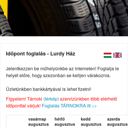
Időpont foglalás - Lurdy Ház
Jelentkezzen be műhelyünkbe az interneten! Foglalja le
helyét előre, hogy szezonban se kelljen várakoznia.
Üzletünkben bankkártyával is lehet fizetni!
Figyelem! Tárnoki
(térkép)
szervizünkben több elérhető
időponttal várjuk!
Foglalás TÁRNOKRA itt >>
vasárnap
hétfő
kedd
szerda
augusztus
augusztus
augusztus
augusztus