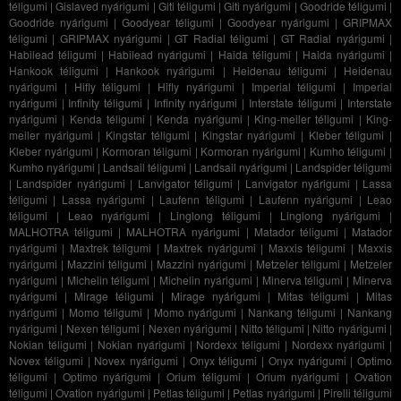
téligumi
|
Gislaved nyárigumi
|
Giti téligumi
|
Giti nyárigumi
|
Goodride téligumi
|
Goodride nyárigumi
|
Goodyear téligumi
|
Goodyear nyárigumi
|
GRIPMAX
téligumi
|
GRIPMAX nyárigumi
|
GT Radial téligumi
|
GT Radial nyárigumi
|
Habilead téligumi
|
Habilead nyárigumi
|
Haida téligumi
|
Haida nyárigumi
|
Hankook téligumi
|
Hankook nyárigumi
|
Heidenau téligumi
|
Heidenau
nyárigumi
|
Hifly téligumi
|
Hifly nyárigumi
|
Imperial téligumi
|
Imperial
nyárigumi
|
Infinity téligumi
|
Infinity nyárigumi
|
Interstate téligumi
|
Interstate
nyárigumi
|
Kenda téligumi
|
Kenda nyárigumi
|
King-meiler téligumi
|
King-
meiler nyárigumi
|
Kingstar téligumi
|
Kingstar nyárigumi
|
Kleber téligumi
|
Kleber nyárigumi
|
Kormoran téligumi
|
Kormoran nyárigumi
|
Kumho téligumi
|
Kumho nyárigumi
|
Landsail téligumi
|
Landsail nyárigumi
|
Landspider téligumi
|
Landspider nyárigumi
|
Lanvigator téligumi
|
Lanvigator nyárigumi
|
Lassa
téligumi
|
Lassa nyárigumi
|
Laufenn téligumi
|
Laufenn nyárigumi
|
Leao
téligumi
|
Leao nyárigumi
|
Linglong téligumi
|
Linglong nyárigumi
|
MALHOTRA téligumi
|
MALHOTRA nyárigumi
|
Matador téligumi
|
Matador
nyárigumi
|
Maxtrek téligumi
|
Maxtrek nyárigumi
|
Maxxis téligumi
|
Maxxis
nyárigumi
|
Mazzini téligumi
|
Mazzini nyárigumi
|
Metzeler téligumi
|
Metzeler
nyárigumi
|
Michelin téligumi
|
Michelin nyárigumi
|
Minerva téligumi
|
Minerva
nyárigumi
|
Mirage téligumi
|
Mirage nyárigumi
|
Mitas téligumi
|
Mitas
nyárigumi
|
Momo téligumi
|
Momo nyárigumi
|
Nankang téligumi
|
Nankang
nyárigumi
|
Nexen téligumi
|
Nexen nyárigumi
|
Nitto téligumi
|
Nitto nyárigumi
|
Nokian téligumi
|
Nokian nyárigumi
|
Nordexx téligumi
|
Nordexx nyárigumi
|
Novex téligumi
|
Novex nyárigumi
|
Onyx téligumi
|
Onyx nyárigumi
|
Optimo
téligumi
|
Optimo nyárigumi
|
Orium téligumi
|
Orium nyárigumi
|
Ovation
téligumi
|
Ovation nyárigumi
|
Petlas téligumi
|
Petlas nyárigumi
|
Pirelli téligumi