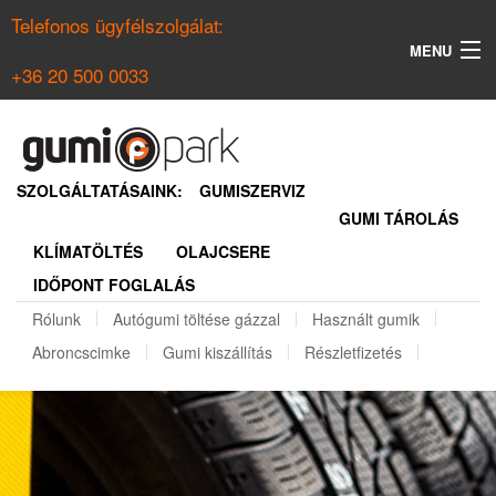
Telefonos ügyfélszolgálat:
MENU
+36 20 500 0033
KERESÉS
NYÁRI GUMI KERESŐ
SZOLGÁLTATÁSAINK:
GUMISZERVIZ
GUMI TÁROLÁS
TÉLI GUMI KERESŐ
KLÍMATÖLTÉS
OLAJCSERE
BELÉPÉS
IDŐPONT FOGLALÁS
REGISZTRÁCIÓ
Rólunk
Autógumi töltése gázzal
Használt gumik
Abroncscimke
Gumi kiszállítás
Részletfizetés