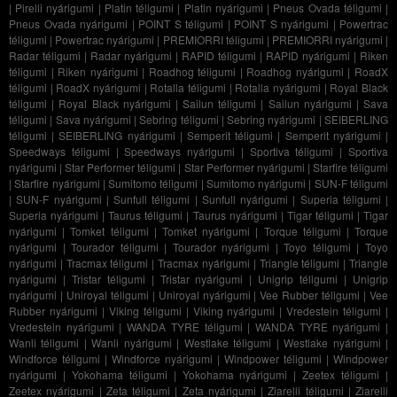
|
Pirelli nyárigumi
|
Platin téligumi
|
Platin nyárigumi
|
Pneus Ovada téligumi
|
Pneus Ovada nyárigumi
|
POINT S téligumi
|
POINT S nyárigumi
|
Powertrac
téligumi
|
Powertrac nyárigumi
|
PREMIORRI téligumi
|
PREMIORRI nyárigumi
|
Radar téligumi
|
Radar nyárigumi
|
RAPID téligumi
|
RAPID nyárigumi
|
Riken
téligumi
|
Riken nyárigumi
|
Roadhog téligumi
|
Roadhog nyárigumi
|
RoadX
téligumi
|
RoadX nyárigumi
|
Rotalla téligumi
|
Rotalla nyárigumi
|
Royal Black
téligumi
|
Royal Black nyárigumi
|
Sailun téligumi
|
Sailun nyárigumi
|
Sava
téligumi
|
Sava nyárigumi
|
Sebring téligumi
|
Sebring nyárigumi
|
SEIBERLING
téligumi
|
SEIBERLING nyárigumi
|
Semperit téligumi
|
Semperit nyárigumi
|
Speedways téligumi
|
Speedways nyárigumi
|
Sportiva téligumi
|
Sportiva
nyárigumi
|
Star Performer téligumi
|
Star Performer nyárigumi
|
Starfire téligumi
|
Starfire nyárigumi
|
Sumitomo téligumi
|
Sumitomo nyárigumi
|
SUN-F téligumi
|
SUN-F nyárigumi
|
Sunfull téligumi
|
Sunfull nyárigumi
|
Superia téligumi
|
Superia nyárigumi
|
Taurus téligumi
|
Taurus nyárigumi
|
Tigar téligumi
|
Tigar
nyárigumi
|
Tomket téligumi
|
Tomket nyárigumi
|
Torque téligumi
|
Torque
nyárigumi
|
Tourador téligumi
|
Tourador nyárigumi
|
Toyo téligumi
|
Toyo
nyárigumi
|
Tracmax téligumi
|
Tracmax nyárigumi
|
Triangle téligumi
|
Triangle
nyárigumi
|
Tristar téligumi
|
Tristar nyárigumi
|
Unigrip téligumi
|
Unigrip
nyárigumi
|
Uniroyal téligumi
|
Uniroyal nyárigumi
|
Vee Rubber téligumi
|
Vee
Rubber nyárigumi
|
Viking téligumi
|
Viking nyárigumi
|
Vredestein téligumi
|
Vredestein nyárigumi
|
WANDA TYRE téligumi
|
WANDA TYRE nyárigumi
|
Wanli téligumi
|
Wanli nyárigumi
|
Westlake téligumi
|
Westlake nyárigumi
|
Windforce téligumi
|
Windforce nyárigumi
|
Windpower téligumi
|
Windpower
nyárigumi
|
Yokohama téligumi
|
Yokohama nyárigumi
|
Zeetex téligumi
|
Zeetex nyárigumi
|
Zeta téligumi
|
Zeta nyárigumi
|
Ziarelli téligumi
|
Ziarelli