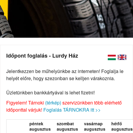
Időpont foglalás - Lurdy Ház
Jelentkezzen be műhelyünkbe az interneten! Foglalja le
helyét előre, hogy szezonban se kelljen várakoznia.
Üzletünkben bankkártyával is lehet fizetni!
Figyelem! Tárnoki
(térkép)
szervizünkben több elérhető
időponttal várjuk!
Foglalás TÁRNOKRA itt >>
péntek
szombat
vasárnap
hétfő
augusztus
augusztus
augusztus
augusztus