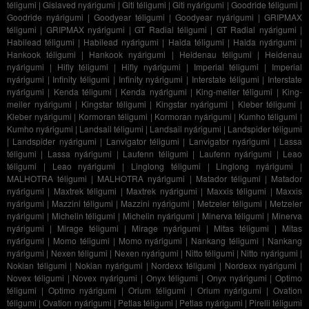
téligumi
|
Gislaved nyárigumi
|
Giti téligumi
|
Giti nyárigumi
|
Goodride téligumi
|
Goodride nyárigumi
|
Goodyear téligumi
|
Goodyear nyárigumi
|
GRIPMAX
téligumi
|
GRIPMAX nyárigumi
|
GT Radial téligumi
|
GT Radial nyárigumi
|
Habilead téligumi
|
Habilead nyárigumi
|
Haida téligumi
|
Haida nyárigumi
|
Hankook téligumi
|
Hankook nyárigumi
|
Heidenau téligumi
|
Heidenau
nyárigumi
|
Hifly téligumi
|
Hifly nyárigumi
|
Imperial téligumi
|
Imperial
nyárigumi
|
Infinity téligumi
|
Infinity nyárigumi
|
Interstate téligumi
|
Interstate
nyárigumi
|
Kenda téligumi
|
Kenda nyárigumi
|
King-meiler téligumi
|
King-
meiler nyárigumi
|
Kingstar téligumi
|
Kingstar nyárigumi
|
Kleber téligumi
|
Kleber nyárigumi
|
Kormoran téligumi
|
Kormoran nyárigumi
|
Kumho téligumi
|
Kumho nyárigumi
|
Landsail téligumi
|
Landsail nyárigumi
|
Landspider téligumi
|
Landspider nyárigumi
|
Lanvigator téligumi
|
Lanvigator nyárigumi
|
Lassa
téligumi
|
Lassa nyárigumi
|
Laufenn téligumi
|
Laufenn nyárigumi
|
Leao
téligumi
|
Leao nyárigumi
|
Linglong téligumi
|
Linglong nyárigumi
|
MALHOTRA téligumi
|
MALHOTRA nyárigumi
|
Matador téligumi
|
Matador
nyárigumi
|
Maxtrek téligumi
|
Maxtrek nyárigumi
|
Maxxis téligumi
|
Maxxis
nyárigumi
|
Mazzini téligumi
|
Mazzini nyárigumi
|
Metzeler téligumi
|
Metzeler
nyárigumi
|
Michelin téligumi
|
Michelin nyárigumi
|
Minerva téligumi
|
Minerva
nyárigumi
|
Mirage téligumi
|
Mirage nyárigumi
|
Mitas téligumi
|
Mitas
nyárigumi
|
Momo téligumi
|
Momo nyárigumi
|
Nankang téligumi
|
Nankang
nyárigumi
|
Nexen téligumi
|
Nexen nyárigumi
|
Nitto téligumi
|
Nitto nyárigumi
|
Nokian téligumi
|
Nokian nyárigumi
|
Nordexx téligumi
|
Nordexx nyárigumi
|
Novex téligumi
|
Novex nyárigumi
|
Onyx téligumi
|
Onyx nyárigumi
|
Optimo
téligumi
|
Optimo nyárigumi
|
Orium téligumi
|
Orium nyárigumi
|
Ovation
téligumi
|
Ovation nyárigumi
|
Petlas téligumi
|
Petlas nyárigumi
|
Pirelli téligumi