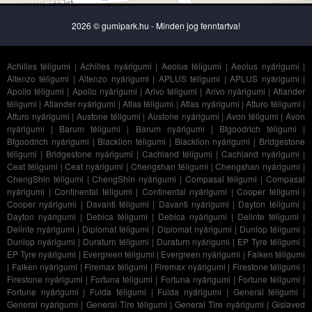
2026 © gumipark.hu - Minden jog fenntartva!
Achilles téligumi
|
Achilles nyárigumi
|
Aeolus téligumi
|
Aeolus nyárigumi
|
Altenzo téligumi
|
Altenzo nyárigumi
|
APLUS téligumi
|
APLUS nyárigumi
|
Apollo téligumi
|
Apollo nyárigumi
|
Arivo téligumi
|
Arivo nyárigumi
|
Atlander
téligumi
|
Atlander nyárigumi
|
Atlas téligumi
|
Atlas nyárigumi
|
Atturo téligumi
|
Atturo nyárigumi
|
Austone téligumi
|
Austone nyárigumi
|
Avon téligumi
|
Avon
nyárigumi
|
Barum téligumi
|
Barum nyárigumi
|
Bfgoodrich téligumi
|
Bfgoodrich nyárigumi
|
Blacklion téligumi
|
Blacklion nyárigumi
|
Bridgestone
téligumi
|
Bridgestone nyárigumi
|
Cachland téligumi
|
Cachland nyárigumi
|
Ceat téligumi
|
Ceat nyárigumi
|
Chengshan téligumi
|
Chengshan nyárigumi
|
ChengShin téligumi
|
ChengShin nyárigumi
|
Compasal téligumi
|
Compasal
nyárigumi
|
Continental téligumi
|
Continental nyárigumi
|
Cooper téligumi
|
Cooper nyárigumi
|
Davanti téligumi
|
Davanti nyárigumi
|
Dayton téligumi
|
Dayton nyárigumi
|
Debica téligumi
|
Debica nyárigumi
|
Delinte téligumi
|
Delinte nyárigumi
|
Diplomat téligumi
|
Diplomat nyárigumi
|
Dunlop téligumi
|
Dunlop nyárigumi
|
Duraturn téligumi
|
Duraturn nyárigumi
|
EP Tyre téligumi
|
EP Tyre nyárigumi
|
Evergreen téligumi
|
Evergreen nyárigumi
|
Falken téligumi
|
Falken nyárigumi
|
Firemax téligumi
|
Firemax nyárigumi
|
Firestone téligumi
|
Firestone nyárigumi
|
Fortuna téligumi
|
Fortuna nyárigumi
|
Fortune téligumi
|
Fortune nyárigumi
|
Fulda téligumi
|
Fulda nyárigumi
|
General téligumi
|
General nyárigumi
|
General Tire téligumi
|
General Tire nyárigumi
|
Gislaved