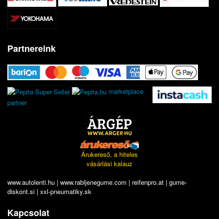
Partnereink
marketplace
partner
Árukereső, a hiteles
vásárlási kalauz
www.autolenti.hu
|
www.rabljenegume.com
|
reifenpro.at
|
gume-
diskont.si
|
xxl-pneumatiky.sk
Kapcsolat