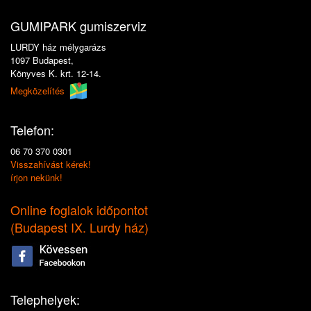
GUMIPARK gumiszerviz
LURDY ház mélygarázs
1097 Budapest,
Könyves K. krt. 12-14.
Megközelítés
Telefon:
06 70 370 0301
Visszahívást kérek!
írjon nekünk!
Online foglalok időpontot
(
Budapest IX. Lurdy ház
)
Telephelyek: