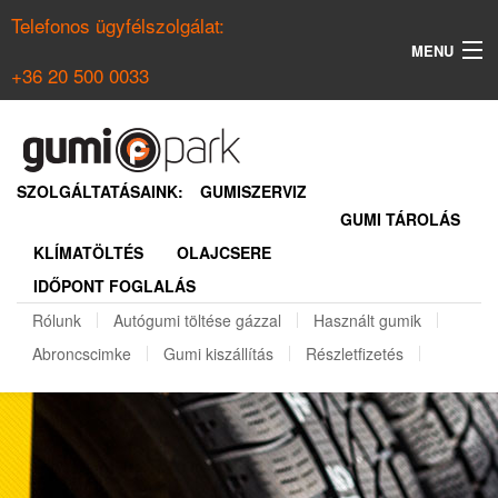
Telefonos ügyfélszolgálat:
MENU
+36 20 500 0033
KERESÉS
NYÁRI GUMI KERESŐ
SZOLGÁLTATÁSAINK:
GUMISZERVIZ
GUMI TÁROLÁS
TÉLI GUMI KERESŐ
KLÍMATÖLTÉS
OLAJCSERE
BELÉPÉS
IDŐPONT FOGLALÁS
REGISZTRÁCIÓ
Rólunk
Autógumi töltése gázzal
Használt gumik
Abroncscimke
Gumi kiszállítás
Részletfizetés