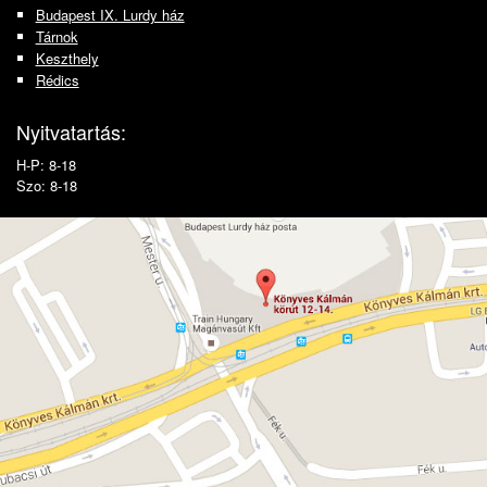
Budapest IX. Lurdy ház
Tárnok
Keszthely
Rédics
Nyitvatartás:
H-P: 8-18
Szo: 8-18