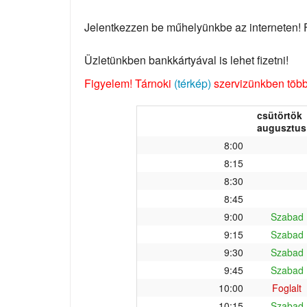
Jelentkezzen be műhelyünkbe az interneten! Fo
Üzletünkben bankkártyával is lehet fizetni!
Figyelem! Tárnoki
(térkép)
szervizünkben több 
csütörtök
augusztus 
8:00
8:15
8:30
8:45
9:00
Szabad
9:15
Szabad
9:30
Szabad
9:45
Szabad
10:00
Foglalt
10:15
Szabad