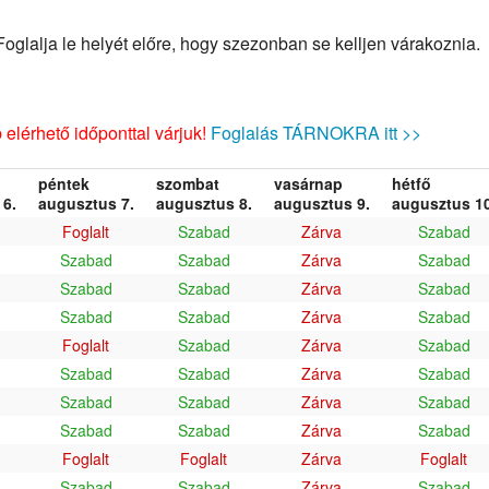
glalja le helyét előre, hogy szezonban se kelljen várakoznia.
elérhető időponttal várjuk!
Foglalás TÁRNOKRA itt >>
péntek
szombat
vasárnap
hétfő
6.
augusztus 7.
augusztus 8.
augusztus 9.
augusztus 10
Foglalt
Szabad
Zárva
Szabad
Szabad
Szabad
Zárva
Szabad
Szabad
Szabad
Zárva
Szabad
Szabad
Szabad
Zárva
Szabad
Foglalt
Szabad
Zárva
Szabad
Szabad
Szabad
Zárva
Szabad
Szabad
Szabad
Zárva
Szabad
Szabad
Szabad
Zárva
Szabad
Foglalt
Foglalt
Zárva
Foglalt
Szabad
Szabad
Zárva
Szabad