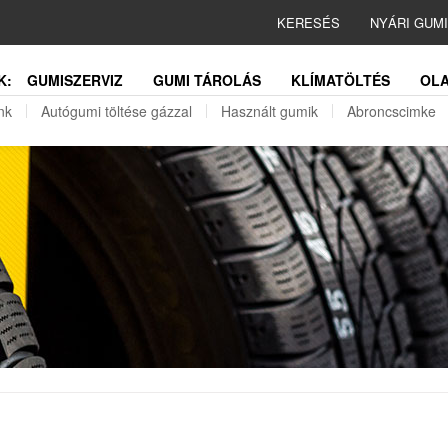
KERESÉS
NYÁRI GUM
K:
GUMISZERVIZ
GUMI TÁROLÁS
KLÍMATÖLTÉS
OLA
nk
Autógumi töltése gázzal
Használt gumik
Abroncscimke