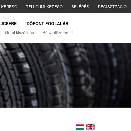
I KERESŐ
TÉLI GUMI KERESŐ
BELÉPÉS
REGISZTRÁCIÓ
JCSERE
IDŐPONT FOGLALÁS
Gumi kiszállítás
Részletfizetés