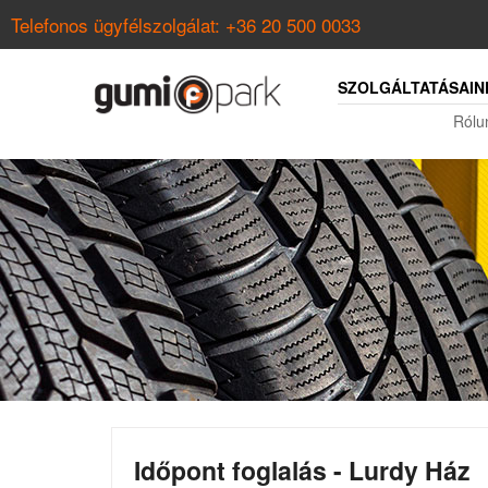
Telefonos ügyfélszolgálat:
+36 20 500 0033
SZOLGÁLTATÁSAIN
Rólu
Időpont foglalás - Lurdy Ház