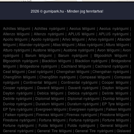
2026 © gumipark.hu - Minden jog fenntartva!
Achilles téligumi
|
Achilles nyárigumi
|
Aeolus téligumi
|
Aeolus nyárigumi
|
Altenzo téligumi
|
Altenzo nyárigumi
|
APLUS téligumi
|
APLUS nyárigumi
|
Apollo téligumi
|
Apollo nyárigumi
|
Arivo téligumi
|
Arivo nyárigumi
|
Atlander
téligumi
|
Atlander nyárigumi
|
Atlas téligumi
|
Atlas nyárigumi
|
Atturo téligumi
|
Atturo nyárigumi
|
Austone téligumi
|
Austone nyárigumi
|
Avon téligumi
|
Avon
nyárigumi
|
Barum téligumi
|
Barum nyárigumi
|
Bfgoodrich téligumi
|
Bfgoodrich nyárigumi
|
Blacklion téligumi
|
Blacklion nyárigumi
|
Bridgestone
téligumi
|
Bridgestone nyárigumi
|
Cachland téligumi
|
Cachland nyárigumi
|
Ceat téligumi
|
Ceat nyárigumi
|
Chengshan téligumi
|
Chengshan nyárigumi
|
ChengShin téligumi
|
ChengShin nyárigumi
|
Compasal téligumi
|
Compasal
nyárigumi
|
Continental téligumi
|
Continental nyárigumi
|
Cooper téligumi
|
Cooper nyárigumi
|
Davanti téligumi
|
Davanti nyárigumi
|
Dayton téligumi
|
Dayton nyárigumi
|
Debica téligumi
|
Debica nyárigumi
|
Delinte téligumi
|
Delinte nyárigumi
|
Diplomat téligumi
|
Diplomat nyárigumi
|
Dunlop téligumi
|
Dunlop nyárigumi
|
Duraturn téligumi
|
Duraturn nyárigumi
|
EP Tyre téligumi
|
EP Tyre nyárigumi
|
Evergreen téligumi
|
Evergreen nyárigumi
|
Falken téligumi
|
Falken nyárigumi
|
Firemax téligumi
|
Firemax nyárigumi
|
Firestone téligumi
|
Firestone nyárigumi
|
Fortuna téligumi
|
Fortuna nyárigumi
|
Fortune téligumi
|
Fortune nyárigumi
|
Fulda téligumi
|
Fulda nyárigumi
|
General téligumi
|
General nyárigumi
|
General Tire téligumi
|
General Tire nyárigumi
|
Gislaved