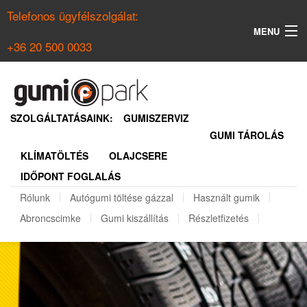
Telefonos ügyfélszolgálat:
MENU
+36 20 500 0033
KERESÉS
NYÁRI GUMI KERESŐ
SZOLGÁLTATÁSAINK:
GUMISZERVIZ
GUMI TÁROLÁS
TÉLI GUMI KERESŐ
KLÍMATÖLTÉS
OLAJCSERE
BELÉPÉS
IDŐPONT FOGLALÁS
REGISZTRÁCIÓ
Rólunk
Autógumi töltése gázzal
Használt gumik
Abroncscimke
Gumi kiszállítás
Részletfizetés