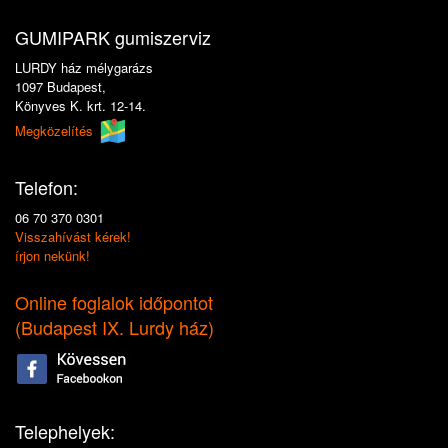
GUMIPARK gumiszerviz
LURDY ház mélygarázs
1097 Budapest,
Könyves K. krt. 12-14.
Megközelítés
Telefon:
06 70 370 0301
Visszahívást kérek!
írjon nekünk!
Online foglalok időpontot
(
Budapest IX. Lurdy ház
)
Telephelyek: