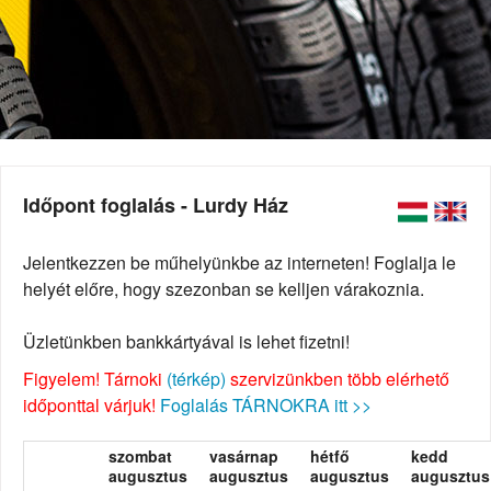
Időpont foglalás - Lurdy Ház
Jelentkezzen be műhelyünkbe az interneten! Foglalja le
helyét előre, hogy szezonban se kelljen várakoznia.
Üzletünkben bankkártyával is lehet fizetni!
Figyelem! Tárnoki
(térkép)
szervizünkben több elérhető
időponttal várjuk!
Foglalás TÁRNOKRA itt >>
szombat
vasárnap
hétfő
kedd
augusztus
augusztus
augusztus
augusztus