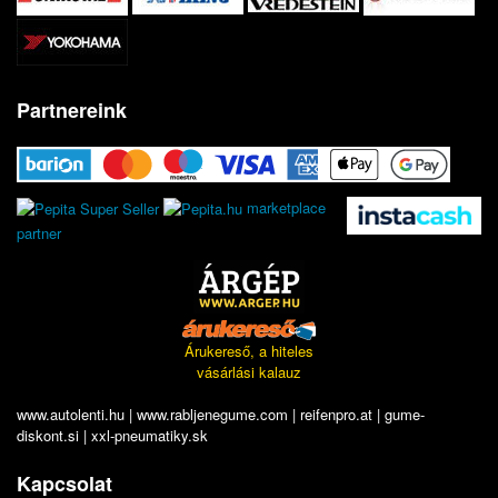
Partnereink
marketplace
partner
Árukereső, a hiteles
vásárlási kalauz
www.autolenti.hu
|
www.rabljenegume.com
|
reifenpro.at
|
gume-
diskont.si
|
xxl-pneumatiky.sk
Kapcsolat