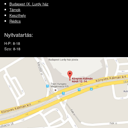
Budapest IX. Lurdy ház
Tárnok
Keszthely
Rédics
Nyitvatartás:
H-P: 8-18
Szo: 8-18