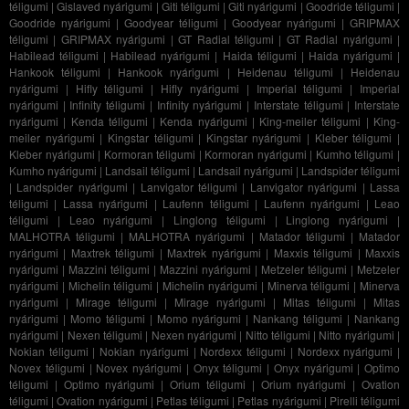
téligumi
|
Gislaved nyárigumi
|
Giti téligumi
|
Giti nyárigumi
|
Goodride téligumi
|
Goodride nyárigumi
|
Goodyear téligumi
|
Goodyear nyárigumi
|
GRIPMAX
téligumi
|
GRIPMAX nyárigumi
|
GT Radial téligumi
|
GT Radial nyárigumi
|
Habilead téligumi
|
Habilead nyárigumi
|
Haida téligumi
|
Haida nyárigumi
|
Hankook téligumi
|
Hankook nyárigumi
|
Heidenau téligumi
|
Heidenau
nyárigumi
|
Hifly téligumi
|
Hifly nyárigumi
|
Imperial téligumi
|
Imperial
nyárigumi
|
Infinity téligumi
|
Infinity nyárigumi
|
Interstate téligumi
|
Interstate
nyárigumi
|
Kenda téligumi
|
Kenda nyárigumi
|
King-meiler téligumi
|
King-
meiler nyárigumi
|
Kingstar téligumi
|
Kingstar nyárigumi
|
Kleber téligumi
|
Kleber nyárigumi
|
Kormoran téligumi
|
Kormoran nyárigumi
|
Kumho téligumi
|
Kumho nyárigumi
|
Landsail téligumi
|
Landsail nyárigumi
|
Landspider téligumi
|
Landspider nyárigumi
|
Lanvigator téligumi
|
Lanvigator nyárigumi
|
Lassa
téligumi
|
Lassa nyárigumi
|
Laufenn téligumi
|
Laufenn nyárigumi
|
Leao
téligumi
|
Leao nyárigumi
|
Linglong téligumi
|
Linglong nyárigumi
|
MALHOTRA téligumi
|
MALHOTRA nyárigumi
|
Matador téligumi
|
Matador
nyárigumi
|
Maxtrek téligumi
|
Maxtrek nyárigumi
|
Maxxis téligumi
|
Maxxis
nyárigumi
|
Mazzini téligumi
|
Mazzini nyárigumi
|
Metzeler téligumi
|
Metzeler
nyárigumi
|
Michelin téligumi
|
Michelin nyárigumi
|
Minerva téligumi
|
Minerva
nyárigumi
|
Mirage téligumi
|
Mirage nyárigumi
|
Mitas téligumi
|
Mitas
nyárigumi
|
Momo téligumi
|
Momo nyárigumi
|
Nankang téligumi
|
Nankang
nyárigumi
|
Nexen téligumi
|
Nexen nyárigumi
|
Nitto téligumi
|
Nitto nyárigumi
|
Nokian téligumi
|
Nokian nyárigumi
|
Nordexx téligumi
|
Nordexx nyárigumi
|
Novex téligumi
|
Novex nyárigumi
|
Onyx téligumi
|
Onyx nyárigumi
|
Optimo
téligumi
|
Optimo nyárigumi
|
Orium téligumi
|
Orium nyárigumi
|
Ovation
téligumi
|
Ovation nyárigumi
|
Petlas téligumi
|
Petlas nyárigumi
|
Pirelli téligumi