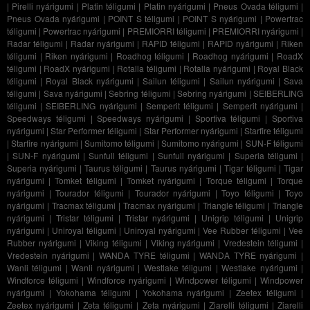
|
Pirelli nyárigumi
|
Platin téligumi
|
Platin nyárigumi
|
Pneus Ovada téligumi
|
Pneus Ovada nyárigumi
|
POINT S téligumi
|
POINT S nyárigumi
|
Powertrac
téligumi
|
Powertrac nyárigumi
|
PREMIORRI téligumi
|
PREMIORRI nyárigumi
|
Radar téligumi
|
Radar nyárigumi
|
RAPID téligumi
|
RAPID nyárigumi
|
Riken
téligumi
|
Riken nyárigumi
|
Roadhog téligumi
|
Roadhog nyárigumi
|
RoadX
téligumi
|
RoadX nyárigumi
|
Rotalla téligumi
|
Rotalla nyárigumi
|
Royal Black
téligumi
|
Royal Black nyárigumi
|
Sailun téligumi
|
Sailun nyárigumi
|
Sava
téligumi
|
Sava nyárigumi
|
Sebring téligumi
|
Sebring nyárigumi
|
SEIBERLING
téligumi
|
SEIBERLING nyárigumi
|
Semperit téligumi
|
Semperit nyárigumi
|
Speedways téligumi
|
Speedways nyárigumi
|
Sportiva téligumi
|
Sportiva
nyárigumi
|
Star Performer téligumi
|
Star Performer nyárigumi
|
Starfire téligumi
|
Starfire nyárigumi
|
Sumitomo téligumi
|
Sumitomo nyárigumi
|
SUN-F téligumi
|
SUN-F nyárigumi
|
Sunfull téligumi
|
Sunfull nyárigumi
|
Superia téligumi
|
Superia nyárigumi
|
Taurus téligumi
|
Taurus nyárigumi
|
Tigar téligumi
|
Tigar
nyárigumi
|
Tomket téligumi
|
Tomket nyárigumi
|
Torque téligumi
|
Torque
nyárigumi
|
Tourador téligumi
|
Tourador nyárigumi
|
Toyo téligumi
|
Toyo
nyárigumi
|
Tracmax téligumi
|
Tracmax nyárigumi
|
Triangle téligumi
|
Triangle
nyárigumi
|
Tristar téligumi
|
Tristar nyárigumi
|
Unigrip téligumi
|
Unigrip
nyárigumi
|
Uniroyal téligumi
|
Uniroyal nyárigumi
|
Vee Rubber téligumi
|
Vee
Rubber nyárigumi
|
Viking téligumi
|
Viking nyárigumi
|
Vredestein téligumi
|
Vredestein nyárigumi
|
WANDA TYRE téligumi
|
WANDA TYRE nyárigumi
|
Wanli téligumi
|
Wanli nyárigumi
|
Westlake téligumi
|
Westlake nyárigumi
|
Windforce téligumi
|
Windforce nyárigumi
|
Windpower téligumi
|
Windpower
nyárigumi
|
Yokohama téligumi
|
Yokohama nyárigumi
|
Zeetex téligumi
|
Zeetex nyárigumi
|
Zeta téligumi
|
Zeta nyárigumi
|
Ziarelli téligumi
|
Ziarelli