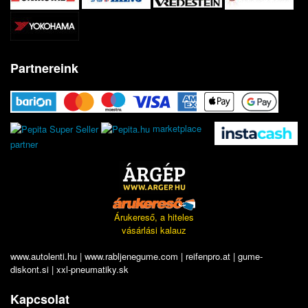
Partnereink
marketplace
partner
Árukereső, a hiteles
vásárlási kalauz
www.autolenti.hu
|
www.rabljenegume.com
|
reifenpro.at
|
gume-
diskont.si
|
xxl-pneumatiky.sk
Kapcsolat