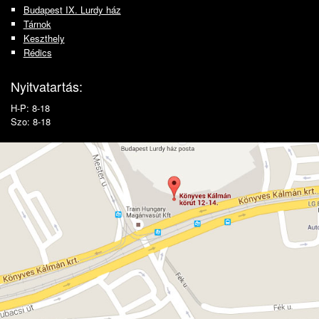
Budapest IX. Lurdy ház
Tárnok
Keszthely
Rédics
Nyitvatartás:
H-P: 8-18
Szo: 8-18