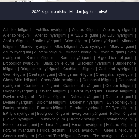
2026 © gumipark.hu - Minden jog fenntartva!
Achilles téligumi
|
Achilles nyárigumi
|
Aeolus téligumi
|
Aeolus nyárigumi
|
Altenzo téligumi
|
Altenzo nyárigumi
|
APLUS téligumi
|
APLUS nyárigumi
|
Apollo téligumi
|
Apollo nyárigumi
|
Arivo téligumi
|
Arivo nyárigumi
|
Atlander
téligumi
|
Atlander nyárigumi
|
Atlas téligumi
|
Atlas nyárigumi
|
Atturo téligumi
|
Atturo nyárigumi
|
Austone téligumi
|
Austone nyárigumi
|
Avon téligumi
|
Avon
nyárigumi
|
Barum téligumi
|
Barum nyárigumi
|
Bfgoodrich téligumi
|
Bfgoodrich nyárigumi
|
Blacklion téligumi
|
Blacklion nyárigumi
|
Bridgestone
téligumi
|
Bridgestone nyárigumi
|
Cachland téligumi
|
Cachland nyárigumi
|
Ceat téligumi
|
Ceat nyárigumi
|
Chengshan téligumi
|
Chengshan nyárigumi
|
ChengShin téligumi
|
ChengShin nyárigumi
|
Compasal téligumi
|
Compasal
nyárigumi
|
Continental téligumi
|
Continental nyárigumi
|
Cooper téligumi
|
Cooper nyárigumi
|
Davanti téligumi
|
Davanti nyárigumi
|
Dayton téligumi
|
Dayton nyárigumi
|
Debica téligumi
|
Debica nyárigumi
|
Delinte téligumi
|
Delinte nyárigumi
|
Diplomat téligumi
|
Diplomat nyárigumi
|
Dunlop téligumi
|
Dunlop nyárigumi
|
Duraturn téligumi
|
Duraturn nyárigumi
|
EP Tyre téligumi
|
EP Tyre nyárigumi
|
Evergreen téligumi
|
Evergreen nyárigumi
|
Falken téligumi
|
Falken nyárigumi
|
Firemax téligumi
|
Firemax nyárigumi
|
Firestone téligumi
|
Firestone nyárigumi
|
Fortuna téligumi
|
Fortuna nyárigumi
|
Fortune téligumi
|
Fortune nyárigumi
|
Fulda téligumi
|
Fulda nyárigumi
|
General téligumi
|
General nyárigumi
|
General Tire téligumi
|
General Tire nyárigumi
|
Gislaved