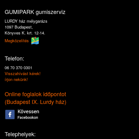
GUMIPARK gumiszerviz
LURDY ház mélygarázs
1097 Budapest,
Könyves K. krt. 12-14.
Megközelítés
Telefon:
06 70 370 0301
Visszahívást kérek!
írjon nekünk!
Online foglalok időpontot
(
Budapest IX. Lurdy ház
)
Telephelyek: