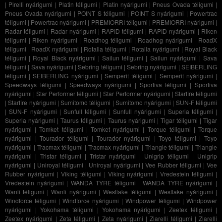
|
Pirelli nyárigumi
|
Platin téligumi
|
Platin nyárigumi
|
Pneus Ovada téligumi
|
Pneus Ovada nyárigumi
|
POINT S téligumi
|
POINT S nyárigumi
|
Powertrac
téligumi
|
Powertrac nyárigumi
|
PREMIORRI téligumi
|
PREMIORRI nyárigumi
|
Radar téligumi
|
Radar nyárigumi
|
RAPID téligumi
|
RAPID nyárigumi
|
Riken
téligumi
|
Riken nyárigumi
|
Roadhog téligumi
|
Roadhog nyárigumi
|
RoadX
téligumi
|
RoadX nyárigumi
|
Rotalla téligumi
|
Rotalla nyárigumi
|
Royal Black
téligumi
|
Royal Black nyárigumi
|
Sailun téligumi
|
Sailun nyárigumi
|
Sava
téligumi
|
Sava nyárigumi
|
Sebring téligumi
|
Sebring nyárigumi
|
SEIBERLING
téligumi
|
SEIBERLING nyárigumi
|
Semperit téligumi
|
Semperit nyárigumi
|
Speedways téligumi
|
Speedways nyárigumi
|
Sportiva téligumi
|
Sportiva
nyárigumi
|
Star Performer téligumi
|
Star Performer nyárigumi
|
Starfire téligumi
|
Starfire nyárigumi
|
Sumitomo téligumi
|
Sumitomo nyárigumi
|
SUN-F téligumi
|
SUN-F nyárigumi
|
Sunfull téligumi
|
Sunfull nyárigumi
|
Superia téligumi
|
Superia nyárigumi
|
Taurus téligumi
|
Taurus nyárigumi
|
Tigar téligumi
|
Tigar
nyárigumi
|
Tomket téligumi
|
Tomket nyárigumi
|
Torque téligumi
|
Torque
nyárigumi
|
Tourador téligumi
|
Tourador nyárigumi
|
Toyo téligumi
|
Toyo
nyárigumi
|
Tracmax téligumi
|
Tracmax nyárigumi
|
Triangle téligumi
|
Triangle
nyárigumi
|
Tristar téligumi
|
Tristar nyárigumi
|
Unigrip téligumi
|
Unigrip
nyárigumi
|
Uniroyal téligumi
|
Uniroyal nyárigumi
|
Vee Rubber téligumi
|
Vee
Rubber nyárigumi
|
Viking téligumi
|
Viking nyárigumi
|
Vredestein téligumi
|
Vredestein nyárigumi
|
WANDA TYRE téligumi
|
WANDA TYRE nyárigumi
|
Wanli téligumi
|
Wanli nyárigumi
|
Westlake téligumi
|
Westlake nyárigumi
|
Windforce téligumi
|
Windforce nyárigumi
|
Windpower téligumi
|
Windpower
nyárigumi
|
Yokohama téligumi
|
Yokohama nyárigumi
|
Zeetex téligumi
|
Zeetex nyárigumi
|
Zeta téligumi
|
Zeta nyárigumi
|
Ziarelli téligumi
|
Ziarelli