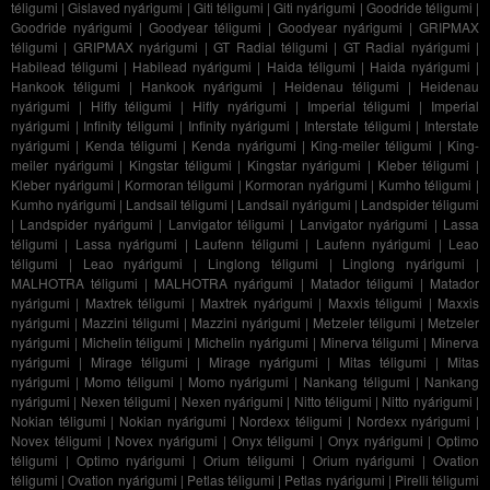
téligumi
|
Gislaved nyárigumi
|
Giti téligumi
|
Giti nyárigumi
|
Goodride téligumi
|
Goodride nyárigumi
|
Goodyear téligumi
|
Goodyear nyárigumi
|
GRIPMAX
téligumi
|
GRIPMAX nyárigumi
|
GT Radial téligumi
|
GT Radial nyárigumi
|
Habilead téligumi
|
Habilead nyárigumi
|
Haida téligumi
|
Haida nyárigumi
|
Hankook téligumi
|
Hankook nyárigumi
|
Heidenau téligumi
|
Heidenau
nyárigumi
|
Hifly téligumi
|
Hifly nyárigumi
|
Imperial téligumi
|
Imperial
nyárigumi
|
Infinity téligumi
|
Infinity nyárigumi
|
Interstate téligumi
|
Interstate
nyárigumi
|
Kenda téligumi
|
Kenda nyárigumi
|
King-meiler téligumi
|
King-
meiler nyárigumi
|
Kingstar téligumi
|
Kingstar nyárigumi
|
Kleber téligumi
|
Kleber nyárigumi
|
Kormoran téligumi
|
Kormoran nyárigumi
|
Kumho téligumi
|
Kumho nyárigumi
|
Landsail téligumi
|
Landsail nyárigumi
|
Landspider téligumi
|
Landspider nyárigumi
|
Lanvigator téligumi
|
Lanvigator nyárigumi
|
Lassa
téligumi
|
Lassa nyárigumi
|
Laufenn téligumi
|
Laufenn nyárigumi
|
Leao
téligumi
|
Leao nyárigumi
|
Linglong téligumi
|
Linglong nyárigumi
|
MALHOTRA téligumi
|
MALHOTRA nyárigumi
|
Matador téligumi
|
Matador
nyárigumi
|
Maxtrek téligumi
|
Maxtrek nyárigumi
|
Maxxis téligumi
|
Maxxis
nyárigumi
|
Mazzini téligumi
|
Mazzini nyárigumi
|
Metzeler téligumi
|
Metzeler
nyárigumi
|
Michelin téligumi
|
Michelin nyárigumi
|
Minerva téligumi
|
Minerva
nyárigumi
|
Mirage téligumi
|
Mirage nyárigumi
|
Mitas téligumi
|
Mitas
nyárigumi
|
Momo téligumi
|
Momo nyárigumi
|
Nankang téligumi
|
Nankang
nyárigumi
|
Nexen téligumi
|
Nexen nyárigumi
|
Nitto téligumi
|
Nitto nyárigumi
|
Nokian téligumi
|
Nokian nyárigumi
|
Nordexx téligumi
|
Nordexx nyárigumi
|
Novex téligumi
|
Novex nyárigumi
|
Onyx téligumi
|
Onyx nyárigumi
|
Optimo
téligumi
|
Optimo nyárigumi
|
Orium téligumi
|
Orium nyárigumi
|
Ovation
téligumi
|
Ovation nyárigumi
|
Petlas téligumi
|
Petlas nyárigumi
|
Pirelli téligumi