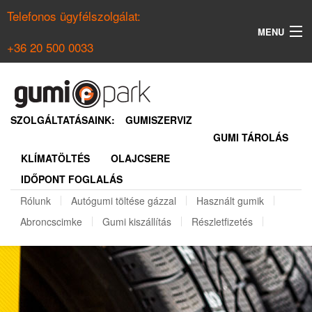
Telefonos ügyfélszolgálat:
MENU
+36 20 500 0033
KERESÉS
NYÁRI GUMI KERESŐ
SZOLGÁLTATÁSAINK:
GUMISZERVIZ
GUMI TÁROLÁS
TÉLI GUMI KERESŐ
KLÍMATÖLTÉS
OLAJCSERE
BELÉPÉS
IDŐPONT FOGLALÁS
REGISZTRÁCIÓ
Rólunk
Autógumi töltése gázzal
Használt gumik
Abroncscimke
Gumi kiszállítás
Részletfizetés