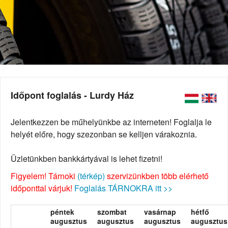
Időpont foglalás - Lurdy Ház
Jelentkezzen be műhelyünkbe az interneten! Foglalja le
helyét előre, hogy szezonban se kelljen várakoznia.
Üzletünkben bankkártyával is lehet fizetni!
Figyelem! Tárnoki
(térkép)
szervizünkben több elérhető
időponttal várjuk!
Foglalás TÁRNOKRA itt >>
péntek
szombat
vasárnap
hétfő
augusztus
augusztus
augusztus
augusztus