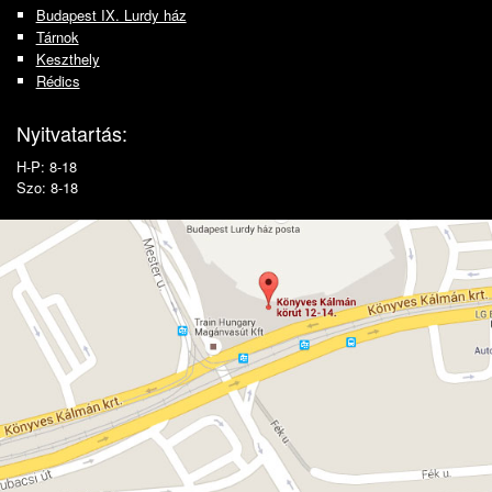
Budapest IX. Lurdy ház
Tárnok
Keszthely
Rédics
Nyitvatartás:
H-P: 8-18
Szo: 8-18