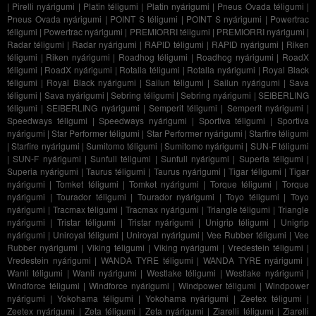
|
Pirelli nyárigumi
|
Platin téligumi
|
Platin nyárigumi
|
Pneus Ovada téligumi
|
Pneus Ovada nyárigumi
|
POINT S téligumi
|
POINT S nyárigumi
|
Powertrac
téligumi
|
Powertrac nyárigumi
|
PREMIORRI téligumi
|
PREMIORRI nyárigumi
|
Radar téligumi
|
Radar nyárigumi
|
RAPID téligumi
|
RAPID nyárigumi
|
Riken
téligumi
|
Riken nyárigumi
|
Roadhog téligumi
|
Roadhog nyárigumi
|
RoadX
téligumi
|
RoadX nyárigumi
|
Rotalla téligumi
|
Rotalla nyárigumi
|
Royal Black
téligumi
|
Royal Black nyárigumi
|
Sailun téligumi
|
Sailun nyárigumi
|
Sava
téligumi
|
Sava nyárigumi
|
Sebring téligumi
|
Sebring nyárigumi
|
SEIBERLING
téligumi
|
SEIBERLING nyárigumi
|
Semperit téligumi
|
Semperit nyárigumi
|
Speedways téligumi
|
Speedways nyárigumi
|
Sportiva téligumi
|
Sportiva
nyárigumi
|
Star Performer téligumi
|
Star Performer nyárigumi
|
Starfire téligumi
|
Starfire nyárigumi
|
Sumitomo téligumi
|
Sumitomo nyárigumi
|
SUN-F téligumi
|
SUN-F nyárigumi
|
Sunfull téligumi
|
Sunfull nyárigumi
|
Superia téligumi
|
Superia nyárigumi
|
Taurus téligumi
|
Taurus nyárigumi
|
Tigar téligumi
|
Tigar
nyárigumi
|
Tomket téligumi
|
Tomket nyárigumi
|
Torque téligumi
|
Torque
nyárigumi
|
Tourador téligumi
|
Tourador nyárigumi
|
Toyo téligumi
|
Toyo
nyárigumi
|
Tracmax téligumi
|
Tracmax nyárigumi
|
Triangle téligumi
|
Triangle
nyárigumi
|
Tristar téligumi
|
Tristar nyárigumi
|
Unigrip téligumi
|
Unigrip
nyárigumi
|
Uniroyal téligumi
|
Uniroyal nyárigumi
|
Vee Rubber téligumi
|
Vee
Rubber nyárigumi
|
Viking téligumi
|
Viking nyárigumi
|
Vredestein téligumi
|
Vredestein nyárigumi
|
WANDA TYRE téligumi
|
WANDA TYRE nyárigumi
|
Wanli téligumi
|
Wanli nyárigumi
|
Westlake téligumi
|
Westlake nyárigumi
|
Windforce téligumi
|
Windforce nyárigumi
|
Windpower téligumi
|
Windpower
nyárigumi
|
Yokohama téligumi
|
Yokohama nyárigumi
|
Zeetex téligumi
|
Zeetex nyárigumi
|
Zeta téligumi
|
Zeta nyárigumi
|
Ziarelli téligumi
|
Ziarelli