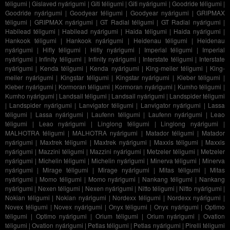
téligumi
|
Gislaved nyárigumi
|
Giti téligumi
|
Giti nyárigumi
|
Goodride téligumi
|
Goodride nyárigumi
|
Goodyear téligumi
|
Goodyear nyárigumi
|
GRIPMAX
téligumi
|
GRIPMAX nyárigumi
|
GT Radial téligumi
|
GT Radial nyárigumi
|
Habilead téligumi
|
Habilead nyárigumi
|
Haida téligumi
|
Haida nyárigumi
|
Hankook téligumi
|
Hankook nyárigumi
|
Heidenau téligumi
|
Heidenau
nyárigumi
|
Hifly téligumi
|
Hifly nyárigumi
|
Imperial téligumi
|
Imperial
nyárigumi
|
Infinity téligumi
|
Infinity nyárigumi
|
Interstate téligumi
|
Interstate
nyárigumi
|
Kenda téligumi
|
Kenda nyárigumi
|
King-meiler téligumi
|
King-
meiler nyárigumi
|
Kingstar téligumi
|
Kingstar nyárigumi
|
Kleber téligumi
|
Kleber nyárigumi
|
Kormoran téligumi
|
Kormoran nyárigumi
|
Kumho téligumi
|
Kumho nyárigumi
|
Landsail téligumi
|
Landsail nyárigumi
|
Landspider téligumi
|
Landspider nyárigumi
|
Lanvigator téligumi
|
Lanvigator nyárigumi
|
Lassa
téligumi
|
Lassa nyárigumi
|
Laufenn téligumi
|
Laufenn nyárigumi
|
Leao
téligumi
|
Leao nyárigumi
|
Linglong téligumi
|
Linglong nyárigumi
|
MALHOTRA téligumi
|
MALHOTRA nyárigumi
|
Matador téligumi
|
Matador
nyárigumi
|
Maxtrek téligumi
|
Maxtrek nyárigumi
|
Maxxis téligumi
|
Maxxis
nyárigumi
|
Mazzini téligumi
|
Mazzini nyárigumi
|
Metzeler téligumi
|
Metzeler
nyárigumi
|
Michelin téligumi
|
Michelin nyárigumi
|
Minerva téligumi
|
Minerva
nyárigumi
|
Mirage téligumi
|
Mirage nyárigumi
|
Mitas téligumi
|
Mitas
nyárigumi
|
Momo téligumi
|
Momo nyárigumi
|
Nankang téligumi
|
Nankang
nyárigumi
|
Nexen téligumi
|
Nexen nyárigumi
|
Nitto téligumi
|
Nitto nyárigumi
|
Nokian téligumi
|
Nokian nyárigumi
|
Nordexx téligumi
|
Nordexx nyárigumi
|
Novex téligumi
|
Novex nyárigumi
|
Onyx téligumi
|
Onyx nyárigumi
|
Optimo
téligumi
|
Optimo nyárigumi
|
Orium téligumi
|
Orium nyárigumi
|
Ovation
téligumi
|
Ovation nyárigumi
|
Petlas téligumi
|
Petlas nyárigumi
|
Pirelli téligumi