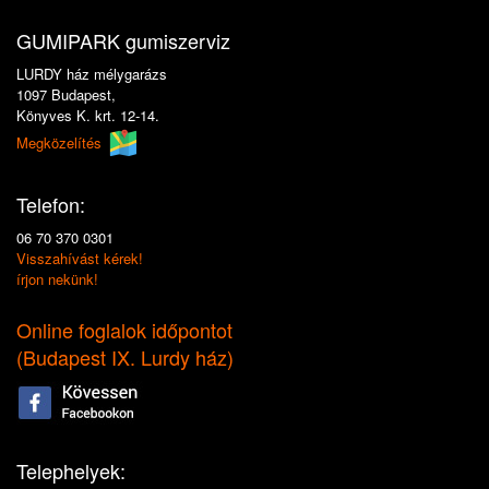
GUMIPARK gumiszerviz
LURDY ház mélygarázs
1097 Budapest,
Könyves K. krt. 12-14.
Megközelítés
Telefon:
06 70 370 0301
Visszahívást kérek!
írjon nekünk!
Online foglalok időpontot
(
Budapest IX. Lurdy ház
)
Telephelyek: