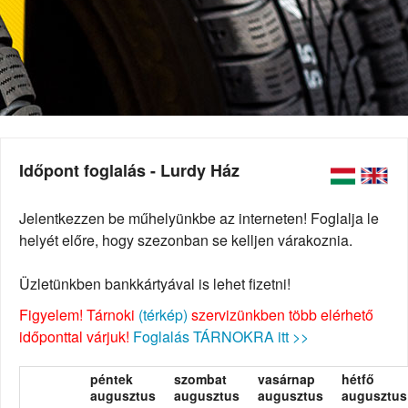
Időpont foglalás - Lurdy Ház
Jelentkezzen be műhelyünkbe az interneten! Foglalja le
helyét előre, hogy szezonban se kelljen várakoznia.
Üzletünkben bankkártyával is lehet fizetni!
Figyelem! Tárnoki
(térkép)
szervizünkben több elérhető
időponttal várjuk!
Foglalás TÁRNOKRA itt >>
péntek
szombat
vasárnap
hétfő
augusztus
augusztus
augusztus
augusztus