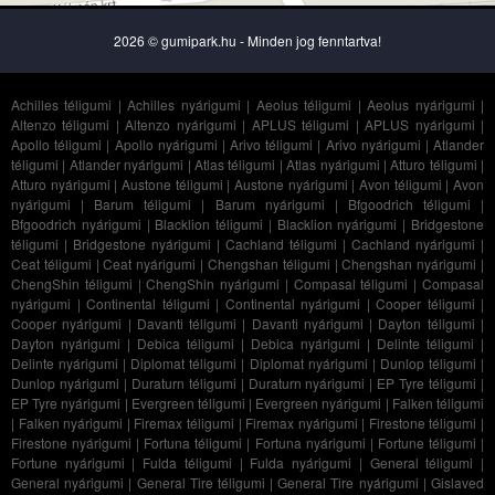
2026 © gumipark.hu - Minden jog fenntartva!
Achilles téligumi
|
Achilles nyárigumi
|
Aeolus téligumi
|
Aeolus nyárigumi
|
Altenzo téligumi
|
Altenzo nyárigumi
|
APLUS téligumi
|
APLUS nyárigumi
|
Apollo téligumi
|
Apollo nyárigumi
|
Arivo téligumi
|
Arivo nyárigumi
|
Atlander
téligumi
|
Atlander nyárigumi
|
Atlas téligumi
|
Atlas nyárigumi
|
Atturo téligumi
|
Atturo nyárigumi
|
Austone téligumi
|
Austone nyárigumi
|
Avon téligumi
|
Avon
nyárigumi
|
Barum téligumi
|
Barum nyárigumi
|
Bfgoodrich téligumi
|
Bfgoodrich nyárigumi
|
Blacklion téligumi
|
Blacklion nyárigumi
|
Bridgestone
téligumi
|
Bridgestone nyárigumi
|
Cachland téligumi
|
Cachland nyárigumi
|
Ceat téligumi
|
Ceat nyárigumi
|
Chengshan téligumi
|
Chengshan nyárigumi
|
ChengShin téligumi
|
ChengShin nyárigumi
|
Compasal téligumi
|
Compasal
nyárigumi
|
Continental téligumi
|
Continental nyárigumi
|
Cooper téligumi
|
Cooper nyárigumi
|
Davanti téligumi
|
Davanti nyárigumi
|
Dayton téligumi
|
Dayton nyárigumi
|
Debica téligumi
|
Debica nyárigumi
|
Delinte téligumi
|
Delinte nyárigumi
|
Diplomat téligumi
|
Diplomat nyárigumi
|
Dunlop téligumi
|
Dunlop nyárigumi
|
Duraturn téligumi
|
Duraturn nyárigumi
|
EP Tyre téligumi
|
EP Tyre nyárigumi
|
Evergreen téligumi
|
Evergreen nyárigumi
|
Falken téligumi
|
Falken nyárigumi
|
Firemax téligumi
|
Firemax nyárigumi
|
Firestone téligumi
|
Firestone nyárigumi
|
Fortuna téligumi
|
Fortuna nyárigumi
|
Fortune téligumi
|
Fortune nyárigumi
|
Fulda téligumi
|
Fulda nyárigumi
|
General téligumi
|
General nyárigumi
|
General Tire téligumi
|
General Tire nyárigumi
|
Gislaved