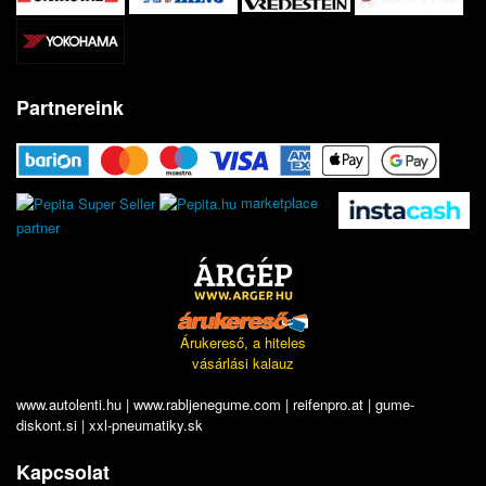
Partnereink
marketplace
partner
Árukereső, a hiteles
vásárlási kalauz
www.autolenti.hu
|
www.rabljenegume.com
|
reifenpro.at
|
gume-
diskont.si
|
xxl-pneumatiky.sk
Kapcsolat