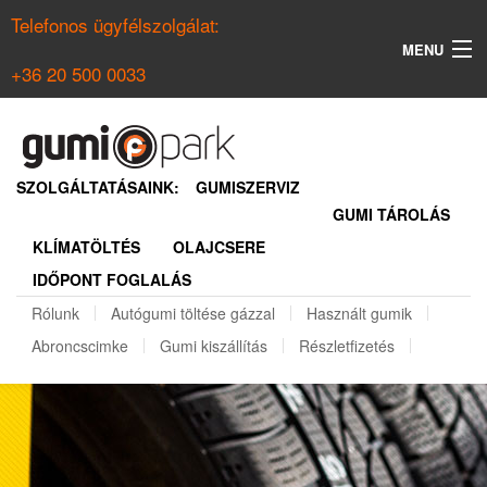
Telefonos ügyfélszolgálat:
MENU
+36 20 500 0033
KERESÉS
NYÁRI GUMI KERESŐ
SZOLGÁLTATÁSAINK:
GUMISZERVIZ
GUMI TÁROLÁS
TÉLI GUMI KERESŐ
KLÍMATÖLTÉS
OLAJCSERE
BELÉPÉS
IDŐPONT FOGLALÁS
REGISZTRÁCIÓ
Rólunk
Autógumi töltése gázzal
Használt gumik
Abroncscimke
Gumi kiszállítás
Részletfizetés