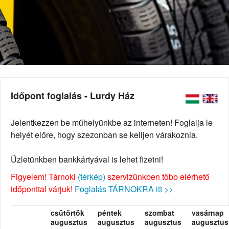
Időpont foglalás - Lurdy Ház
Jelentkezzen be műhelyünkbe az interneten! Foglalja le
helyét előre, hogy szezonban se kelljen várakoznia.
Üzletünkben bankkártyával is lehet fizetni!
Figyelem! Tárnoki
(térkép)
szervizünkben több elérhető
időponttal várjuk!
Foglalás TÁRNOKRA itt >>
csütörtök
péntek
szombat
vasárnap
augusztus
augusztus
augusztus
augusztus