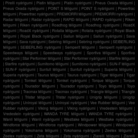
|
Pirelli nyárigumi
|
Platin téligumi
|
Platin nyárigumi
|
Pneus Ovada téligumi
|
Pneus Ovada nyárigumi
|
POINT S téligumi
|
POINT S nyárigumi
|
Powertrac
téligumi
|
Powertrac nyárigumi
|
PREMIORRI téligumi
|
PREMIORRI nyárigumi
|
Radar téligumi
|
Radar nyárigumi
|
RAPID téligumi
|
RAPID nyárigumi
|
Riken
téligumi
|
Riken nyárigumi
|
Roadhog téligumi
|
Roadhog nyárigumi
|
RoadX
téligumi
|
RoadX nyárigumi
|
Rotalla téligumi
|
Rotalla nyárigumi
|
Royal Black
téligumi
|
Royal Black nyárigumi
|
Sailun téligumi
|
Sailun nyárigumi
|
Sava
téligumi
|
Sava nyárigumi
|
Sebring téligumi
|
Sebring nyárigumi
|
SEIBERLING
téligumi
|
SEIBERLING nyárigumi
|
Semperit téligumi
|
Semperit nyárigumi
|
Speedways téligumi
|
Speedways nyárigumi
|
Sportiva téligumi
|
Sportiva
nyárigumi
|
Star Performer téligumi
|
Star Performer nyárigumi
|
Starfire téligumi
|
Starfire nyárigumi
|
Sumitomo téligumi
|
Sumitomo nyárigumi
|
SUN-F téligumi
|
SUN-F nyárigumi
|
Sunfull téligumi
|
Sunfull nyárigumi
|
Superia téligumi
|
Superia nyárigumi
|
Taurus téligumi
|
Taurus nyárigumi
|
Tigar téligumi
|
Tigar
nyárigumi
|
Tomket téligumi
|
Tomket nyárigumi
|
Torque téligumi
|
Torque
nyárigumi
|
Tourador téligumi
|
Tourador nyárigumi
|
Toyo téligumi
|
Toyo
nyárigumi
|
Tracmax téligumi
|
Tracmax nyárigumi
|
Triangle téligumi
|
Triangle
nyárigumi
|
Tristar téligumi
|
Tristar nyárigumi
|
Unigrip téligumi
|
Unigrip
nyárigumi
|
Uniroyal téligumi
|
Uniroyal nyárigumi
|
Vee Rubber téligumi
|
Vee
Rubber nyárigumi
|
Viking téligumi
|
Viking nyárigumi
|
Vredestein téligumi
|
Vredestein nyárigumi
|
WANDA TYRE téligumi
|
WANDA TYRE nyárigumi
|
Wanli téligumi
|
Wanli nyárigumi
|
Westlake téligumi
|
Westlake nyárigumi
|
Windforce téligumi
|
Windforce nyárigumi
|
Windpower téligumi
|
Windpower
nyárigumi
|
Yokohama téligumi
|
Yokohama nyárigumi
|
Zeetex téligumi
|
Zeetex nyárigumi
|
Zeta téligumi
|
Zeta nyárigumi
|
Ziarelli téligumi
|
Ziarelli