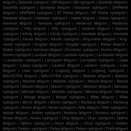
téligumi
|
Gislaved nyárigumi
|
Giti téligumi
|
Giti nyárigumi
|
Goodride téligumi
|
Goodride nyárigumi
|
Goodyear téligumi
|
Goodyear nyárigumi
|
GRIPMAX
téligumi
|
GRIPMAX nyárigumi
|
GT Radial téligumi
|
GT Radial nyárigumi
|
Habilead téligumi
|
Habilead nyárigumi
|
Haida téligumi
|
Haida nyárigumi
|
Hankook téligumi
|
Hankook nyárigumi
|
Heidenau téligumi
|
Heidenau
nyárigumi
|
Hifly téligumi
|
Hifly nyárigumi
|
Imperial téligumi
|
Imperial
nyárigumi
|
Infinity téligumi
|
Infinity nyárigumi
|
Interstate téligumi
|
Interstate
nyárigumi
|
Kenda téligumi
|
Kenda nyárigumi
|
King-meiler téligumi
|
King-
meiler nyárigumi
|
Kingstar téligumi
|
Kingstar nyárigumi
|
Kleber téligumi
|
Kleber nyárigumi
|
Kormoran téligumi
|
Kormoran nyárigumi
|
Kumho téligumi
|
Kumho nyárigumi
|
Landsail téligumi
|
Landsail nyárigumi
|
Landspider téligumi
|
Landspider nyárigumi
|
Lanvigator téligumi
|
Lanvigator nyárigumi
|
Lassa
téligumi
|
Lassa nyárigumi
|
Laufenn téligumi
|
Laufenn nyárigumi
|
Leao
téligumi
|
Leao nyárigumi
|
Linglong téligumi
|
Linglong nyárigumi
|
MALHOTRA téligumi
|
MALHOTRA nyárigumi
|
Matador téligumi
|
Matador
nyárigumi
|
Maxtrek téligumi
|
Maxtrek nyárigumi
|
Maxxis téligumi
|
Maxxis
nyárigumi
|
Mazzini téligumi
|
Mazzini nyárigumi
|
Metzeler téligumi
|
Metzeler
nyárigumi
|
Michelin téligumi
|
Michelin nyárigumi
|
Minerva téligumi
|
Minerva
nyárigumi
|
Mirage téligumi
|
Mirage nyárigumi
|
Mitas téligumi
|
Mitas
nyárigumi
|
Momo téligumi
|
Momo nyárigumi
|
Nankang téligumi
|
Nankang
nyárigumi
|
Nexen téligumi
|
Nexen nyárigumi
|
Nitto téligumi
|
Nitto nyárigumi
|
Nokian téligumi
|
Nokian nyárigumi
|
Nordexx téligumi
|
Nordexx nyárigumi
|
Novex téligumi
|
Novex nyárigumi
|
Onyx téligumi
|
Onyx nyárigumi
|
Optimo
téligumi
|
Optimo nyárigumi
|
Orium téligumi
|
Orium nyárigumi
|
Ovation
téligumi
|
Ovation nyárigumi
|
Petlas téligumi
|
Petlas nyárigumi
|
Pirelli téligumi