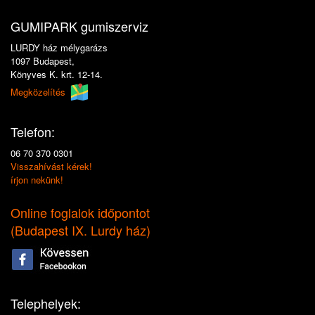
GUMIPARK gumiszerviz
LURDY ház mélygarázs
1097 Budapest,
Könyves K. krt. 12-14.
Megközelítés
Telefon:
06 70 370 0301
Visszahívást kérek!
írjon nekünk!
Online foglalok időpontot
(
Budapest IX. Lurdy ház
)
Telephelyek: