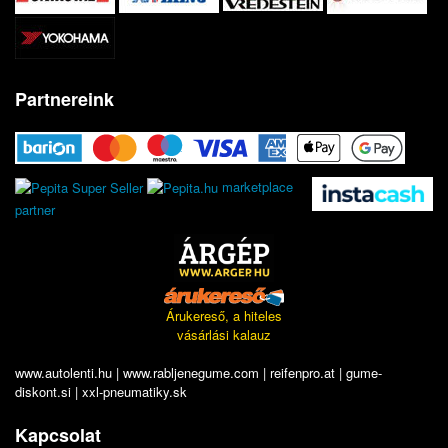
Partnereink
marketplace
partner
Árukereső, a hiteles
vásárlási kalauz
www.autolenti.hu
|
www.rabljenegume.com
|
reifenpro.at
|
gume-
diskont.si
|
xxl-pneumatiky.sk
Kapcsolat