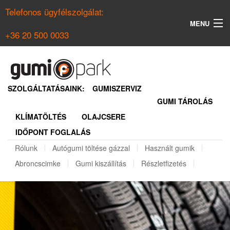
Telefonos ügyfélszolgálat:
MENU
+36 20 500 0033
KERESÉS
NYÁRI GUMI KERESŐ
SZOLGÁLTATÁSAINK:
GUMISZERVIZ
GUMI TÁROLÁS
TÉLI GUMI KERESŐ
KLÍMATÖLTÉS
OLAJCSERE
BELÉPÉS
IDŐPONT FOGLALÁS
REGISZTRÁCIÓ
Rólunk
Autógumi töltése gázzal
Használt gumik
Abroncscimke
Gumi kiszállítás
Részletfizetés