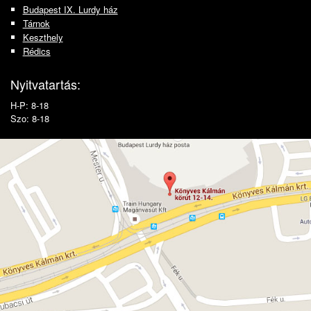
Budapest IX. Lurdy ház
Tárnok
Keszthely
Rédics
Nyitvatartás:
H-P: 8-18
Szo: 8-18