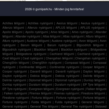
2026 © gumipark.hu - Minden jog fenntartva!
Achilles téligumi
|
Achilles nyárigumi
|
Aeolus téligumi
|
Aeolus nyárigumi
|
Altenzo téligumi
|
Altenzo nyárigumi
|
APLUS téligumi
|
APLUS nyárigumi
|
Apollo téligumi
|
Apollo nyárigumi
|
Arivo téligumi
|
Arivo nyárigumi
|
Atlander
téligumi
|
Atlander nyárigumi
|
Atlas téligumi
|
Atlas nyárigumi
|
Atturo téligumi
|
Atturo nyárigumi
|
Austone téligumi
|
Austone nyárigumi
|
Avon téligumi
|
Avon
nyárigumi
|
Barum téligumi
|
Barum nyárigumi
|
Bfgoodrich téligumi
|
Bfgoodrich nyárigumi
|
Blacklion téligumi
|
Blacklion nyárigumi
|
Bridgestone
téligumi
|
Bridgestone nyárigumi
|
Cachland téligumi
|
Cachland nyárigumi
|
Ceat téligumi
|
Ceat nyárigumi
|
Chengshan téligumi
|
Chengshan nyárigumi
|
ChengShin téligumi
|
ChengShin nyárigumi
|
Compasal téligumi
|
Compasal
nyárigumi
|
Continental téligumi
|
Continental nyárigumi
|
Cooper téligumi
|
Cooper nyárigumi
|
Davanti téligumi
|
Davanti nyárigumi
|
Dayton téligumi
|
Dayton nyárigumi
|
Debica téligumi
|
Debica nyárigumi
|
Delinte téligumi
|
Delinte nyárigumi
|
Diplomat téligumi
|
Diplomat nyárigumi
|
Dunlop téligumi
|
Dunlop nyárigumi
|
Duraturn téligumi
|
Duraturn nyárigumi
|
EP Tyre téligumi
|
EP Tyre nyárigumi
|
Evergreen téligumi
|
Evergreen nyárigumi
|
Falken téligumi
|
Falken nyárigumi
|
Firemax téligumi
|
Firemax nyárigumi
|
Firestone téligumi
|
Firestone nyárigumi
|
Fortuna téligumi
|
Fortuna nyárigumi
|
Fortune téligumi
|
Fortune nyárigumi
|
Fulda téligumi
|
Fulda nyárigumi
|
General téligumi
|
General nyárigumi
|
General Tire téligumi
|
General Tire nyárigumi
|
Gislaved