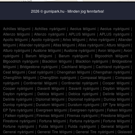
2026 © gumipark.hu - Minden jog fenntartva!
Achilles téligumi
|
Achilles nyárigumi
|
Aeolus téligumi
|
Aeolus nyárigumi
|
Altenzo téligumi
|
Altenzo nyárigumi
|
APLUS téligumi
|
APLUS nyárigumi
|
Apollo téligumi
|
Apollo nyárigumi
|
Arivo téligumi
|
Arivo nyárigumi
|
Atlander
téligumi
|
Atlander nyárigumi
|
Atlas téligumi
|
Atlas nyárigumi
|
Atturo téligumi
|
Atturo nyárigumi
|
Austone téligumi
|
Austone nyárigumi
|
Avon téligumi
|
Avon
nyárigumi
|
Barum téligumi
|
Barum nyárigumi
|
Bfgoodrich téligumi
|
Bfgoodrich nyárigumi
|
Blacklion téligumi
|
Blacklion nyárigumi
|
Bridgestone
téligumi
|
Bridgestone nyárigumi
|
Cachland téligumi
|
Cachland nyárigumi
|
Ceat téligumi
|
Ceat nyárigumi
|
Chengshan téligumi
|
Chengshan nyárigumi
|
ChengShin téligumi
|
ChengShin nyárigumi
|
Compasal téligumi
|
Compasal
nyárigumi
|
Continental téligumi
|
Continental nyárigumi
|
Cooper téligumi
|
Cooper nyárigumi
|
Davanti téligumi
|
Davanti nyárigumi
|
Dayton téligumi
|
Dayton nyárigumi
|
Debica téligumi
|
Debica nyárigumi
|
Delinte téligumi
|
Delinte nyárigumi
|
Diplomat téligumi
|
Diplomat nyárigumi
|
Dunlop téligumi
|
Dunlop nyárigumi
|
Duraturn téligumi
|
Duraturn nyárigumi
|
EP Tyre téligumi
|
EP Tyre nyárigumi
|
Evergreen téligumi
|
Evergreen nyárigumi
|
Falken téligumi
|
Falken nyárigumi
|
Firemax téligumi
|
Firemax nyárigumi
|
Firestone téligumi
|
Firestone nyárigumi
|
Fortuna téligumi
|
Fortuna nyárigumi
|
Fortune téligumi
|
Fortune nyárigumi
|
Fulda téligumi
|
Fulda nyárigumi
|
General téligumi
|
General nyárigumi
|
General Tire téligumi
|
General Tire nyárigumi
|
Gislaved