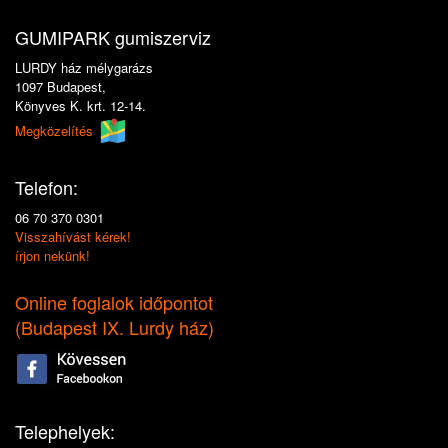
GUMIPARK gumiszerviz
LURDY ház mélygarázs
1097 Budapest,
Könyves K. krt. 12-14.
Megközelítés
Telefon:
06 70 370 0301
Visszahívást kérek!
írjon nekünk!
Online foglalok időpontot
(
Budapest IX. Lurdy ház
)
Telephelyek: