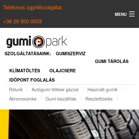
Telefonos ügyfélszolgálat:
MENU
+36 20 500 0033
KERESÉS
NYÁRI GUMI KERESŐ
SZOLGÁLTATÁSAINK:
GUMISZERVIZ
GUMI TÁROLÁS
TÉLI GUMI KERESŐ
KLÍMATÖLTÉS
OLAJCSERE
BELÉPÉS
IDŐPONT FOGLALÁS
REGISZTRÁCIÓ
Rólunk
Autógumi töltése gázzal
Használt gumik
Abroncscimke
Gumi kiszállítás
Részletfizetés