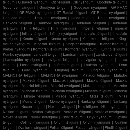
téligumi
|
Gislaved nyárigumi
|
Giti téligumi
|
Giti nyárigumi
|
Goodride téligumi
|
Goodride nyárigumi
|
Goodyear téligumi
|
Goodyear nyárigumi
|
GRIPMAX
téligumi
|
GRIPMAX nyárigumi
|
GT Radial téligumi
|
GT Radial nyárigumi
|
Habilead téligumi
|
Habilead nyárigumi
|
Haida téligumi
|
Haida nyárigumi
|
Hankook téligumi
|
Hankook nyárigumi
|
Heidenau téligumi
|
Heidenau
nyárigumi
|
Hifly téligumi
|
Hifly nyárigumi
|
Imperial téligumi
|
Imperial
nyárigumi
|
Infinity téligumi
|
Infinity nyárigumi
|
Interstate téligumi
|
Interstate
nyárigumi
|
Kenda téligumi
|
Kenda nyárigumi
|
King-meiler téligumi
|
King-
meiler nyárigumi
|
Kingstar téligumi
|
Kingstar nyárigumi
|
Kleber téligumi
|
Kleber nyárigumi
|
Kormoran téligumi
|
Kormoran nyárigumi
|
Kumho téligumi
|
Kumho nyárigumi
|
Landsail téligumi
|
Landsail nyárigumi
|
Landspider téligumi
|
Landspider nyárigumi
|
Lanvigator téligumi
|
Lanvigator nyárigumi
|
Lassa
téligumi
|
Lassa nyárigumi
|
Laufenn téligumi
|
Laufenn nyárigumi
|
Leao
téligumi
|
Leao nyárigumi
|
Linglong téligumi
|
Linglong nyárigumi
|
MALHOTRA téligumi
|
MALHOTRA nyárigumi
|
Matador téligumi
|
Matador
nyárigumi
|
Maxtrek téligumi
|
Maxtrek nyárigumi
|
Maxxis téligumi
|
Maxxis
nyárigumi
|
Mazzini téligumi
|
Mazzini nyárigumi
|
Metzeler téligumi
|
Metzeler
nyárigumi
|
Michelin téligumi
|
Michelin nyárigumi
|
Minerva téligumi
|
Minerva
nyárigumi
|
Mirage téligumi
|
Mirage nyárigumi
|
Mitas téligumi
|
Mitas
nyárigumi
|
Momo téligumi
|
Momo nyárigumi
|
Nankang téligumi
|
Nankang
nyárigumi
|
Nexen téligumi
|
Nexen nyárigumi
|
Nitto téligumi
|
Nitto nyárigumi
|
Nokian téligumi
|
Nokian nyárigumi
|
Nordexx téligumi
|
Nordexx nyárigumi
|
Novex téligumi
|
Novex nyárigumi
|
Onyx téligumi
|
Onyx nyárigumi
|
Optimo
téligumi
|
Optimo nyárigumi
|
Orium téligumi
|
Orium nyárigumi
|
Ovation
téligumi
|
Ovation nyárigumi
|
Petlas téligumi
|
Petlas nyárigumi
|
Pirelli téligumi