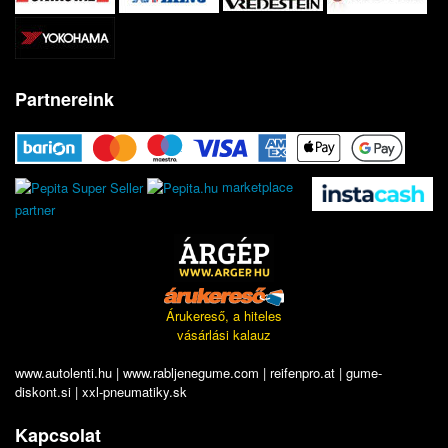
Partnereink
marketplace
partner
Árukereső, a hiteles
vásárlási kalauz
www.autolenti.hu
|
www.rabljenegume.com
|
reifenpro.at
|
gume-
diskont.si
|
xxl-pneumatiky.sk
Kapcsolat