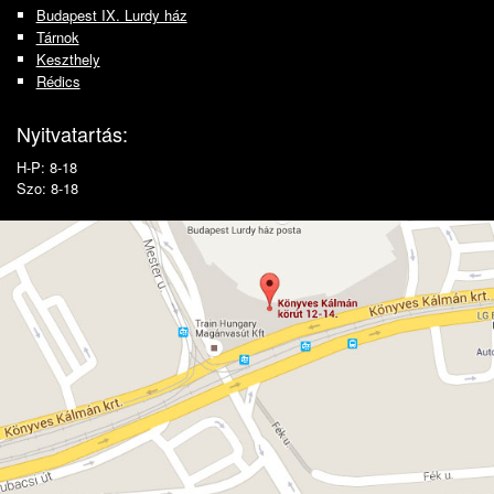
Budapest IX. Lurdy ház
Tárnok
Keszthely
Rédics
Nyitvatartás:
H-P: 8-18
Szo: 8-18