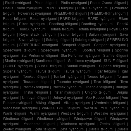
|
Pirelli nyárigumi
|
Platin téligumi
|
Platin nyárigumi
|
Pneus Ovada téligumi
|
Pneus Ovada nyárigumi
|
POINT S téligumi
|
POINT S nyárigumi
|
Powertrac
téligumi
|
Powertrac nyárigumi
|
PREMIORRI téligumi
|
PREMIORRI nyárigumi
|
Radar téligumi
|
Radar nyárigumi
|
RAPID téligumi
|
RAPID nyárigumi
|
Riken
téligumi
|
Riken nyárigumi
|
Roadhog téligumi
|
Roadhog nyárigumi
|
RoadX
téligumi
|
RoadX nyárigumi
|
Rotalla téligumi
|
Rotalla nyárigumi
|
Royal Black
téligumi
|
Royal Black nyárigumi
|
Sailun téligumi
|
Sailun nyárigumi
|
Sava
téligumi
|
Sava nyárigumi
|
Sebring téligumi
|
Sebring nyárigumi
|
SEIBERLING
téligumi
|
SEIBERLING nyárigumi
|
Semperit téligumi
|
Semperit nyárigumi
|
Speedways téligumi
|
Speedways nyárigumi
|
Sportiva téligumi
|
Sportiva
nyárigumi
|
Star Performer téligumi
|
Star Performer nyárigumi
|
Starfire téligumi
|
Starfire nyárigumi
|
Sumitomo téligumi
|
Sumitomo nyárigumi
|
SUN-F téligumi
|
SUN-F nyárigumi
|
Sunfull téligumi
|
Sunfull nyárigumi
|
Superia téligumi
|
Superia nyárigumi
|
Taurus téligumi
|
Taurus nyárigumi
|
Tigar téligumi
|
Tigar
nyárigumi
|
Tomket téligumi
|
Tomket nyárigumi
|
Torque téligumi
|
Torque
nyárigumi
|
Tourador téligumi
|
Tourador nyárigumi
|
Toyo téligumi
|
Toyo
nyárigumi
|
Tracmax téligumi
|
Tracmax nyárigumi
|
Triangle téligumi
|
Triangle
nyárigumi
|
Tristar téligumi
|
Tristar nyárigumi
|
Unigrip téligumi
|
Unigrip
nyárigumi
|
Uniroyal téligumi
|
Uniroyal nyárigumi
|
Vee Rubber téligumi
|
Vee
Rubber nyárigumi
|
Viking téligumi
|
Viking nyárigumi
|
Vredestein téligumi
|
Vredestein nyárigumi
|
WANDA TYRE téligumi
|
WANDA TYRE nyárigumi
|
Wanli téligumi
|
Wanli nyárigumi
|
Westlake téligumi
|
Westlake nyárigumi
|
Windforce téligumi
|
Windforce nyárigumi
|
Windpower téligumi
|
Windpower
nyárigumi
|
Yokohama téligumi
|
Yokohama nyárigumi
|
Zeetex téligumi
|
Zeetex nyárigumi
|
Zeta téligumi
|
Zeta nyárigumi
|
Ziarelli téligumi
|
Ziarelli