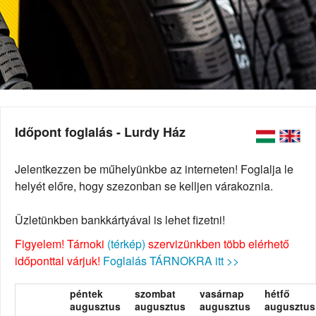
Időpont foglalás - Lurdy Ház
Jelentkezzen be műhelyünkbe az interneten! Foglalja le
helyét előre, hogy szezonban se kelljen várakoznia.
Üzletünkben bankkártyával is lehet fizetni!
Figyelem! Tárnoki
(térkép)
szervizünkben több elérhető
időponttal várjuk!
Foglalás TÁRNOKRA itt >>
péntek
szombat
vasárnap
hétfő
augusztus
augusztus
augusztus
augusztus