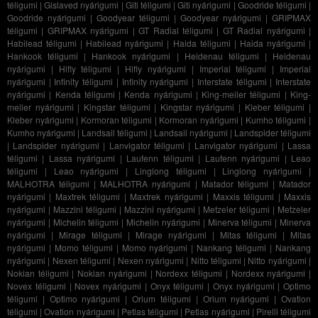
téligumi
|
Gislaved nyárigumi
|
Giti téligumi
|
Giti nyárigumi
|
Goodride téligumi
|
Goodride nyárigumi
|
Goodyear téligumi
|
Goodyear nyárigumi
|
GRIPMAX
téligumi
|
GRIPMAX nyárigumi
|
GT Radial téligumi
|
GT Radial nyárigumi
|
Habilead téligumi
|
Habilead nyárigumi
|
Haida téligumi
|
Haida nyárigumi
|
Hankook téligumi
|
Hankook nyárigumi
|
Heidenau téligumi
|
Heidenau
nyárigumi
|
Hifly téligumi
|
Hifly nyárigumi
|
Imperial téligumi
|
Imperial
nyárigumi
|
Infinity téligumi
|
Infinity nyárigumi
|
Interstate téligumi
|
Interstate
nyárigumi
|
Kenda téligumi
|
Kenda nyárigumi
|
King-meiler téligumi
|
King-
meiler nyárigumi
|
Kingstar téligumi
|
Kingstar nyárigumi
|
Kleber téligumi
|
Kleber nyárigumi
|
Kormoran téligumi
|
Kormoran nyárigumi
|
Kumho téligumi
|
Kumho nyárigumi
|
Landsail téligumi
|
Landsail nyárigumi
|
Landspider téligumi
|
Landspider nyárigumi
|
Lanvigator téligumi
|
Lanvigator nyárigumi
|
Lassa
téligumi
|
Lassa nyárigumi
|
Laufenn téligumi
|
Laufenn nyárigumi
|
Leao
téligumi
|
Leao nyárigumi
|
Linglong téligumi
|
Linglong nyárigumi
|
MALHOTRA téligumi
|
MALHOTRA nyárigumi
|
Matador téligumi
|
Matador
nyárigumi
|
Maxtrek téligumi
|
Maxtrek nyárigumi
|
Maxxis téligumi
|
Maxxis
nyárigumi
|
Mazzini téligumi
|
Mazzini nyárigumi
|
Metzeler téligumi
|
Metzeler
nyárigumi
|
Michelin téligumi
|
Michelin nyárigumi
|
Minerva téligumi
|
Minerva
nyárigumi
|
Mirage téligumi
|
Mirage nyárigumi
|
Mitas téligumi
|
Mitas
nyárigumi
|
Momo téligumi
|
Momo nyárigumi
|
Nankang téligumi
|
Nankang
nyárigumi
|
Nexen téligumi
|
Nexen nyárigumi
|
Nitto téligumi
|
Nitto nyárigumi
|
Nokian téligumi
|
Nokian nyárigumi
|
Nordexx téligumi
|
Nordexx nyárigumi
|
Novex téligumi
|
Novex nyárigumi
|
Onyx téligumi
|
Onyx nyárigumi
|
Optimo
téligumi
|
Optimo nyárigumi
|
Orium téligumi
|
Orium nyárigumi
|
Ovation
téligumi
|
Ovation nyárigumi
|
Petlas téligumi
|
Petlas nyárigumi
|
Pirelli téligumi