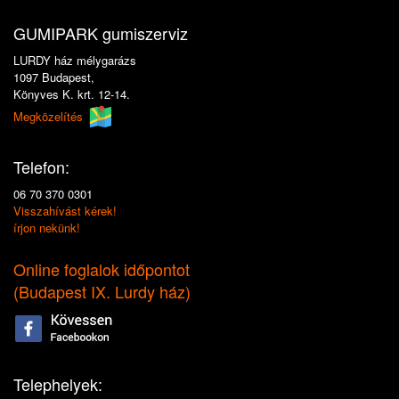
GUMIPARK gumiszerviz
LURDY ház mélygarázs
1097 Budapest,
Könyves K. krt. 12-14.
Megközelítés
Telefon:
06 70 370 0301
Visszahívást kérek!
írjon nekünk!
Online foglalok időpontot
(
Budapest IX. Lurdy ház
)
Telephelyek: