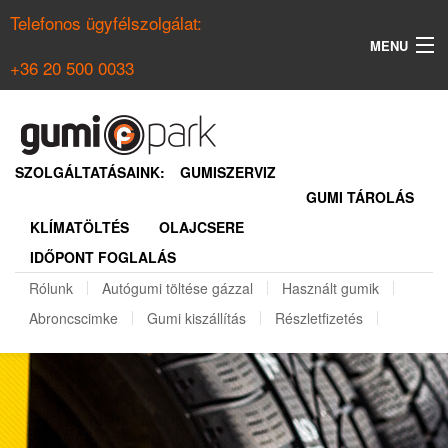
Telefonos ügyfélszolgálat:
MENU
+36 20 500 0033
KERESÉS
NYÁRI GUMI KERESŐ
SZOLGÁLTATÁSAINK:
GUMISZERVIZ
GUMI TÁROLÁS
TÉLI GUMI KERESŐ
KLÍMATÖLTÉS
OLAJCSERE
BELÉPÉS
IDŐPONT FOGLALÁS
REGISZTRÁCIÓ
Rólunk
Autógumi töltése gázzal
Használt gumik
Abroncscimke
Gumi kiszállítás
Részletfizetés