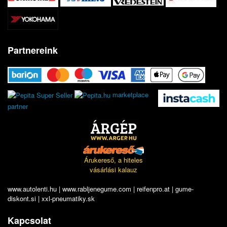
Partnereink
marketplace
partner
Árukereső, a hiteles
vásárlási kalauz
www.autolenti.hu
|
www.rabljenegume.com
|
reifenpro.at
|
gume-
diskont.si
|
xxl-pneumatiky.sk
Kapcsolat