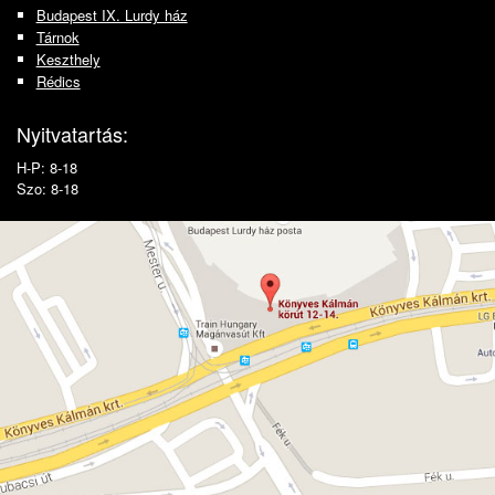
Budapest IX. Lurdy ház
Tárnok
Keszthely
Rédics
Nyitvatartás:
H-P: 8-18
Szo: 8-18