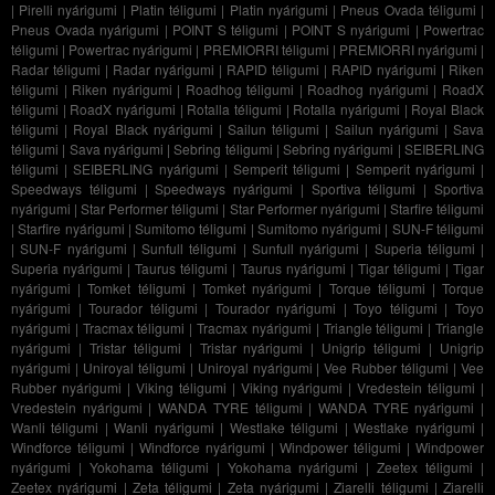
|
Pirelli nyárigumi
|
Platin téligumi
|
Platin nyárigumi
|
Pneus Ovada téligumi
|
Pneus Ovada nyárigumi
|
POINT S téligumi
|
POINT S nyárigumi
|
Powertrac
téligumi
|
Powertrac nyárigumi
|
PREMIORRI téligumi
|
PREMIORRI nyárigumi
|
Radar téligumi
|
Radar nyárigumi
|
RAPID téligumi
|
RAPID nyárigumi
|
Riken
téligumi
|
Riken nyárigumi
|
Roadhog téligumi
|
Roadhog nyárigumi
|
RoadX
téligumi
|
RoadX nyárigumi
|
Rotalla téligumi
|
Rotalla nyárigumi
|
Royal Black
téligumi
|
Royal Black nyárigumi
|
Sailun téligumi
|
Sailun nyárigumi
|
Sava
téligumi
|
Sava nyárigumi
|
Sebring téligumi
|
Sebring nyárigumi
|
SEIBERLING
téligumi
|
SEIBERLING nyárigumi
|
Semperit téligumi
|
Semperit nyárigumi
|
Speedways téligumi
|
Speedways nyárigumi
|
Sportiva téligumi
|
Sportiva
nyárigumi
|
Star Performer téligumi
|
Star Performer nyárigumi
|
Starfire téligumi
|
Starfire nyárigumi
|
Sumitomo téligumi
|
Sumitomo nyárigumi
|
SUN-F téligumi
|
SUN-F nyárigumi
|
Sunfull téligumi
|
Sunfull nyárigumi
|
Superia téligumi
|
Superia nyárigumi
|
Taurus téligumi
|
Taurus nyárigumi
|
Tigar téligumi
|
Tigar
nyárigumi
|
Tomket téligumi
|
Tomket nyárigumi
|
Torque téligumi
|
Torque
nyárigumi
|
Tourador téligumi
|
Tourador nyárigumi
|
Toyo téligumi
|
Toyo
nyárigumi
|
Tracmax téligumi
|
Tracmax nyárigumi
|
Triangle téligumi
|
Triangle
nyárigumi
|
Tristar téligumi
|
Tristar nyárigumi
|
Unigrip téligumi
|
Unigrip
nyárigumi
|
Uniroyal téligumi
|
Uniroyal nyárigumi
|
Vee Rubber téligumi
|
Vee
Rubber nyárigumi
|
Viking téligumi
|
Viking nyárigumi
|
Vredestein téligumi
|
Vredestein nyárigumi
|
WANDA TYRE téligumi
|
WANDA TYRE nyárigumi
|
Wanli téligumi
|
Wanli nyárigumi
|
Westlake téligumi
|
Westlake nyárigumi
|
Windforce téligumi
|
Windforce nyárigumi
|
Windpower téligumi
|
Windpower
nyárigumi
|
Yokohama téligumi
|
Yokohama nyárigumi
|
Zeetex téligumi
|
Zeetex nyárigumi
|
Zeta téligumi
|
Zeta nyárigumi
|
Ziarelli téligumi
|
Ziarelli