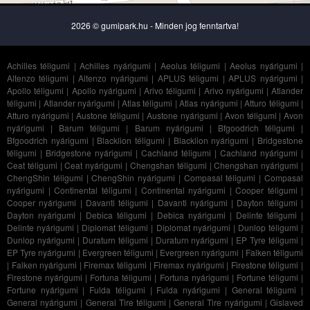
2026 © gumipark.hu - Minden jog fenntartva!
Achilles téligumi
|
Achilles nyárigumi
|
Aeolus téligumi
|
Aeolus nyárigumi
|
Altenzo téligumi
|
Altenzo nyárigumi
|
APLUS téligumi
|
APLUS nyárigumi
|
Apollo téligumi
|
Apollo nyárigumi
|
Arivo téligumi
|
Arivo nyárigumi
|
Atlander
téligumi
|
Atlander nyárigumi
|
Atlas téligumi
|
Atlas nyárigumi
|
Atturo téligumi
|
Atturo nyárigumi
|
Austone téligumi
|
Austone nyárigumi
|
Avon téligumi
|
Avon
nyárigumi
|
Barum téligumi
|
Barum nyárigumi
|
Bfgoodrich téligumi
|
Bfgoodrich nyárigumi
|
Blacklion téligumi
|
Blacklion nyárigumi
|
Bridgestone
téligumi
|
Bridgestone nyárigumi
|
Cachland téligumi
|
Cachland nyárigumi
|
Ceat téligumi
|
Ceat nyárigumi
|
Chengshan téligumi
|
Chengshan nyárigumi
|
ChengShin téligumi
|
ChengShin nyárigumi
|
Compasal téligumi
|
Compasal
nyárigumi
|
Continental téligumi
|
Continental nyárigumi
|
Cooper téligumi
|
Cooper nyárigumi
|
Davanti téligumi
|
Davanti nyárigumi
|
Dayton téligumi
|
Dayton nyárigumi
|
Debica téligumi
|
Debica nyárigumi
|
Delinte téligumi
|
Delinte nyárigumi
|
Diplomat téligumi
|
Diplomat nyárigumi
|
Dunlop téligumi
|
Dunlop nyárigumi
|
Duraturn téligumi
|
Duraturn nyárigumi
|
EP Tyre téligumi
|
EP Tyre nyárigumi
|
Evergreen téligumi
|
Evergreen nyárigumi
|
Falken téligumi
|
Falken nyárigumi
|
Firemax téligumi
|
Firemax nyárigumi
|
Firestone téligumi
|
Firestone nyárigumi
|
Fortuna téligumi
|
Fortuna nyárigumi
|
Fortune téligumi
|
Fortune nyárigumi
|
Fulda téligumi
|
Fulda nyárigumi
|
General téligumi
|
General nyárigumi
|
General Tire téligumi
|
General Tire nyárigumi
|
Gislaved