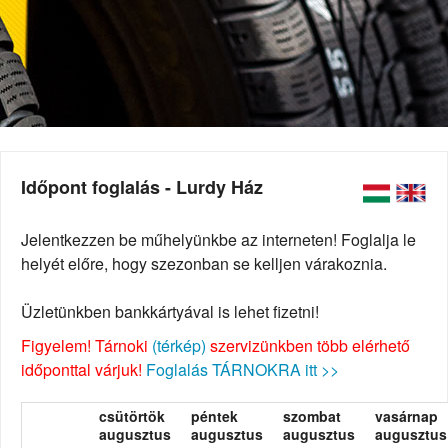
Időpont foglalás - Lurdy Ház
Jelentkezzen be műhelyünkbe az interneten! Foglalja le
helyét előre, hogy szezonban se kelljen várakoznia.
Üzletünkben bankkártyával is lehet fizetni!
Figyelem! Tárnoki
(térkép)
szervizünkben több elérhető
időponttal várjuk!
Foglalás TÁRNOKRA itt >>
csütörtök
péntek
szombat
vasárnap
augusztus
augusztus
augusztus
augusztus