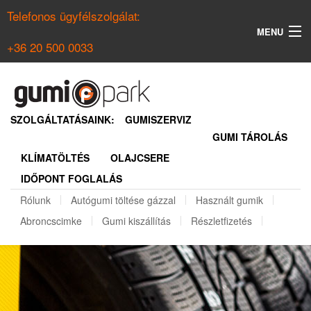
Telefonos ügyfélszolgálat:
MENU
+36 20 500 0033
KERESÉS
NYÁRI GUMI KERESŐ
SZOLGÁLTATÁSAINK:
GUMISZERVIZ
GUMI TÁROLÁS
TÉLI GUMI KERESŐ
KLÍMATÖLTÉS
OLAJCSERE
BELÉPÉS
IDŐPONT FOGLALÁS
REGISZTRÁCIÓ
Rólunk
Autógumi töltése gázzal
Használt gumik
Abroncscimke
Gumi kiszállítás
Részletfizetés