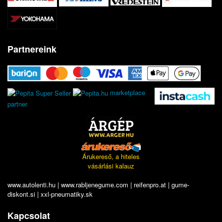
Partnereink
marketplace
partner
Árukereső, a hiteles
vásárlási kalauz
www.autolenti.hu
|
www.rabljenegume.com
|
reifenpro.at
|
gume-
diskont.si
|
xxl-pneumatiky.sk
Kapcsolat