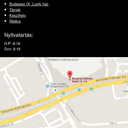
Budapest IX. Lurdy ház
Tárnok
Keszthely
Rédics
Nyitvatartás:
H-P: 8-18
Szo: 8-18