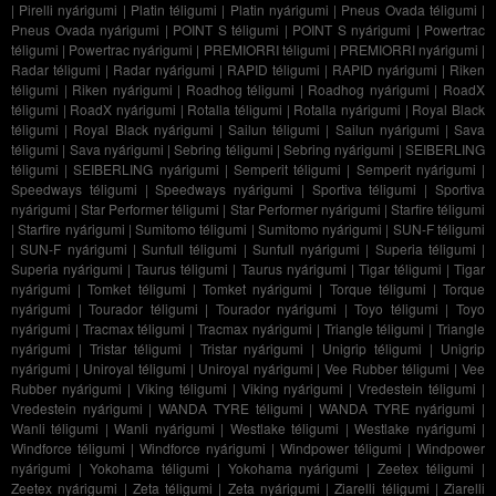
|
Pirelli nyárigumi
|
Platin téligumi
|
Platin nyárigumi
|
Pneus Ovada téligumi
|
Pneus Ovada nyárigumi
|
POINT S téligumi
|
POINT S nyárigumi
|
Powertrac
téligumi
|
Powertrac nyárigumi
|
PREMIORRI téligumi
|
PREMIORRI nyárigumi
|
Radar téligumi
|
Radar nyárigumi
|
RAPID téligumi
|
RAPID nyárigumi
|
Riken
téligumi
|
Riken nyárigumi
|
Roadhog téligumi
|
Roadhog nyárigumi
|
RoadX
téligumi
|
RoadX nyárigumi
|
Rotalla téligumi
|
Rotalla nyárigumi
|
Royal Black
téligumi
|
Royal Black nyárigumi
|
Sailun téligumi
|
Sailun nyárigumi
|
Sava
téligumi
|
Sava nyárigumi
|
Sebring téligumi
|
Sebring nyárigumi
|
SEIBERLING
téligumi
|
SEIBERLING nyárigumi
|
Semperit téligumi
|
Semperit nyárigumi
|
Speedways téligumi
|
Speedways nyárigumi
|
Sportiva téligumi
|
Sportiva
nyárigumi
|
Star Performer téligumi
|
Star Performer nyárigumi
|
Starfire téligumi
|
Starfire nyárigumi
|
Sumitomo téligumi
|
Sumitomo nyárigumi
|
SUN-F téligumi
|
SUN-F nyárigumi
|
Sunfull téligumi
|
Sunfull nyárigumi
|
Superia téligumi
|
Superia nyárigumi
|
Taurus téligumi
|
Taurus nyárigumi
|
Tigar téligumi
|
Tigar
nyárigumi
|
Tomket téligumi
|
Tomket nyárigumi
|
Torque téligumi
|
Torque
nyárigumi
|
Tourador téligumi
|
Tourador nyárigumi
|
Toyo téligumi
|
Toyo
nyárigumi
|
Tracmax téligumi
|
Tracmax nyárigumi
|
Triangle téligumi
|
Triangle
nyárigumi
|
Tristar téligumi
|
Tristar nyárigumi
|
Unigrip téligumi
|
Unigrip
nyárigumi
|
Uniroyal téligumi
|
Uniroyal nyárigumi
|
Vee Rubber téligumi
|
Vee
Rubber nyárigumi
|
Viking téligumi
|
Viking nyárigumi
|
Vredestein téligumi
|
Vredestein nyárigumi
|
WANDA TYRE téligumi
|
WANDA TYRE nyárigumi
|
Wanli téligumi
|
Wanli nyárigumi
|
Westlake téligumi
|
Westlake nyárigumi
|
Windforce téligumi
|
Windforce nyárigumi
|
Windpower téligumi
|
Windpower
nyárigumi
|
Yokohama téligumi
|
Yokohama nyárigumi
|
Zeetex téligumi
|
Zeetex nyárigumi
|
Zeta téligumi
|
Zeta nyárigumi
|
Ziarelli téligumi
|
Ziarelli