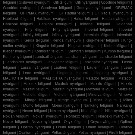
téligumi
|
Gislaved nyárigumi
|
Giti téligumi
|
Giti nyárigumi
|
Goodride téligumi
|
Goodride nyárigumi
|
Goodyear téligumi
|
Goodyear nyárigumi
|
GRIPMAX
téligumi
|
GRIPMAX nyárigumi
|
GT Radial téligumi
|
GT Radial nyárigumi
|
Habilead téligumi
|
Habilead nyárigumi
|
Haida téligumi
|
Haida nyárigumi
|
Hankook téligumi
|
Hankook nyárigumi
|
Heidenau téligumi
|
Heidenau
nyárigumi
|
Hifly téligumi
|
Hifly nyárigumi
|
Imperial téligumi
|
Imperial
nyárigumi
|
Infinity téligumi
|
Infinity nyárigumi
|
Interstate téligumi
|
Interstate
nyárigumi
|
Kenda téligumi
|
Kenda nyárigumi
|
King-meiler téligumi
|
King-
meiler nyárigumi
|
Kingstar téligumi
|
Kingstar nyárigumi
|
Kleber téligumi
|
Kleber nyárigumi
|
Kormoran téligumi
|
Kormoran nyárigumi
|
Kumho téligumi
|
Kumho nyárigumi
|
Landsail téligumi
|
Landsail nyárigumi
|
Landspider téligumi
|
Landspider nyárigumi
|
Lanvigator téligumi
|
Lanvigator nyárigumi
|
Lassa
téligumi
|
Lassa nyárigumi
|
Laufenn téligumi
|
Laufenn nyárigumi
|
Leao
téligumi
|
Leao nyárigumi
|
Linglong téligumi
|
Linglong nyárigumi
|
MALHOTRA téligumi
|
MALHOTRA nyárigumi
|
Matador téligumi
|
Matador
nyárigumi
|
Maxtrek téligumi
|
Maxtrek nyárigumi
|
Maxxis téligumi
|
Maxxis
nyárigumi
|
Mazzini téligumi
|
Mazzini nyárigumi
|
Metzeler téligumi
|
Metzeler
nyárigumi
|
Michelin téligumi
|
Michelin nyárigumi
|
Minerva téligumi
|
Minerva
nyárigumi
|
Mirage téligumi
|
Mirage nyárigumi
|
Mitas téligumi
|
Mitas
nyárigumi
|
Momo téligumi
|
Momo nyárigumi
|
Nankang téligumi
|
Nankang
nyárigumi
|
Nexen téligumi
|
Nexen nyárigumi
|
Nitto téligumi
|
Nitto nyárigumi
|
Nokian téligumi
|
Nokian nyárigumi
|
Nordexx téligumi
|
Nordexx nyárigumi
|
Novex téligumi
|
Novex nyárigumi
|
Onyx téligumi
|
Onyx nyárigumi
|
Optimo
téligumi
|
Optimo nyárigumi
|
Orium téligumi
|
Orium nyárigumi
|
Ovation
téligumi
|
Ovation nyárigumi
|
Petlas téligumi
|
Petlas nyárigumi
|
Pirelli téligumi