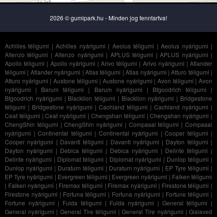
2026 © gumipark.hu - Minden jog fenntartva!
Achilles téligumi
|
Achilles nyárigumi
|
Aeolus téligumi
|
Aeolus nyárigumi
|
Altenzo téligumi
|
Altenzo nyárigumi
|
APLUS téligumi
|
APLUS nyárigumi
|
Apollo téligumi
|
Apollo nyárigumi
|
Arivo téligumi
|
Arivo nyárigumi
|
Atlander
téligumi
|
Atlander nyárigumi
|
Atlas téligumi
|
Atlas nyárigumi
|
Atturo téligumi
|
Atturo nyárigumi
|
Austone téligumi
|
Austone nyárigumi
|
Avon téligumi
|
Avon
nyárigumi
|
Barum téligumi
|
Barum nyárigumi
|
Bfgoodrich téligumi
|
Bfgoodrich nyárigumi
|
Blacklion téligumi
|
Blacklion nyárigumi
|
Bridgestone
téligumi
|
Bridgestone nyárigumi
|
Cachland téligumi
|
Cachland nyárigumi
|
Ceat téligumi
|
Ceat nyárigumi
|
Chengshan téligumi
|
Chengshan nyárigumi
|
ChengShin téligumi
|
ChengShin nyárigumi
|
Compasal téligumi
|
Compasal
nyárigumi
|
Continental téligumi
|
Continental nyárigumi
|
Cooper téligumi
|
Cooper nyárigumi
|
Davanti téligumi
|
Davanti nyárigumi
|
Dayton téligumi
|
Dayton nyárigumi
|
Debica téligumi
|
Debica nyárigumi
|
Delinte téligumi
|
Delinte nyárigumi
|
Diplomat téligumi
|
Diplomat nyárigumi
|
Dunlop téligumi
|
Dunlop nyárigumi
|
Duraturn téligumi
|
Duraturn nyárigumi
|
EP Tyre téligumi
|
EP Tyre nyárigumi
|
Evergreen téligumi
|
Evergreen nyárigumi
|
Falken téligumi
|
Falken nyárigumi
|
Firemax téligumi
|
Firemax nyárigumi
|
Firestone téligumi
|
Firestone nyárigumi
|
Fortuna téligumi
|
Fortuna nyárigumi
|
Fortune téligumi
|
Fortune nyárigumi
|
Fulda téligumi
|
Fulda nyárigumi
|
General téligumi
|
General nyárigumi
|
General Tire téligumi
|
General Tire nyárigumi
|
Gislaved