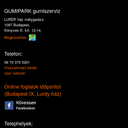
GUMIPARK gumiszerviz
LURDY ház mélygarázs
1097 Budapest,
Könyves K. krt. 12-14.
Megközelítés
Telefon:
06 70 370 0301
Visszahívást kérek!
írjon nekünk!
Online foglalok időpontot
(
Budapest IX. Lurdy ház
)
Telephelyek: