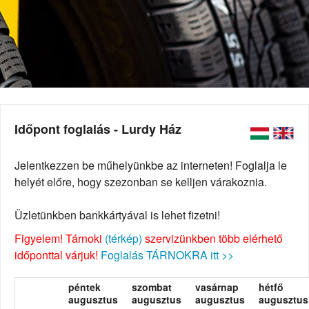
Időpont foglalás - Lurdy Ház
Jelentkezzen be műhelyünkbe az interneten! Foglalja le
helyét előre, hogy szezonban se kelljen várakoznia.
Üzletünkben bankkártyával is lehet fizetni!
Figyelem! Tárnoki
(térkép)
szervizünkben több elérhető
időponttal várjuk!
Foglalás TÁRNOKRA itt >>
péntek
szombat
vasárnap
hétfő
augusztus
augusztus
augusztus
augusztus