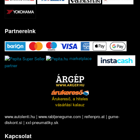
Partnereink
marketplace
partner
Árukereső, a hiteles
vásárlási kalauz
www.autolenti.hu
|
www.rabljenegume.com
|
reifenpro.at
|
gume-
diskont.si
|
xxl-pneumatiky.sk
Kapcsolat