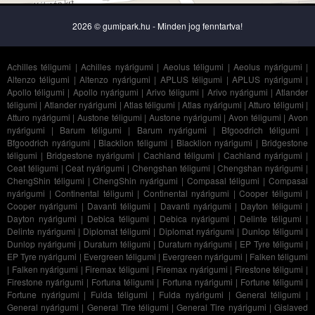
2026 © gumipark.hu - Minden jog fenntartva!
Achilles téligumi
|
Achilles nyárigumi
|
Aeolus téligumi
|
Aeolus nyárigumi
|
Altenzo téligumi
|
Altenzo nyárigumi
|
APLUS téligumi
|
APLUS nyárigumi
|
Apollo téligumi
|
Apollo nyárigumi
|
Arivo téligumi
|
Arivo nyárigumi
|
Atlander
téligumi
|
Atlander nyárigumi
|
Atlas téligumi
|
Atlas nyárigumi
|
Atturo téligumi
|
Atturo nyárigumi
|
Austone téligumi
|
Austone nyárigumi
|
Avon téligumi
|
Avon
nyárigumi
|
Barum téligumi
|
Barum nyárigumi
|
Bfgoodrich téligumi
|
Bfgoodrich nyárigumi
|
Blacklion téligumi
|
Blacklion nyárigumi
|
Bridgestone
téligumi
|
Bridgestone nyárigumi
|
Cachland téligumi
|
Cachland nyárigumi
|
Ceat téligumi
|
Ceat nyárigumi
|
Chengshan téligumi
|
Chengshan nyárigumi
|
ChengShin téligumi
|
ChengShin nyárigumi
|
Compasal téligumi
|
Compasal
nyárigumi
|
Continental téligumi
|
Continental nyárigumi
|
Cooper téligumi
|
Cooper nyárigumi
|
Davanti téligumi
|
Davanti nyárigumi
|
Dayton téligumi
|
Dayton nyárigumi
|
Debica téligumi
|
Debica nyárigumi
|
Delinte téligumi
|
Delinte nyárigumi
|
Diplomat téligumi
|
Diplomat nyárigumi
|
Dunlop téligumi
|
Dunlop nyárigumi
|
Duraturn téligumi
|
Duraturn nyárigumi
|
EP Tyre téligumi
|
EP Tyre nyárigumi
|
Evergreen téligumi
|
Evergreen nyárigumi
|
Falken téligumi
|
Falken nyárigumi
|
Firemax téligumi
|
Firemax nyárigumi
|
Firestone téligumi
|
Firestone nyárigumi
|
Fortuna téligumi
|
Fortuna nyárigumi
|
Fortune téligumi
|
Fortune nyárigumi
|
Fulda téligumi
|
Fulda nyárigumi
|
General téligumi
|
General nyárigumi
|
General Tire téligumi
|
General Tire nyárigumi
|
Gislaved