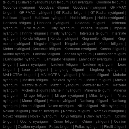
téligumi
|
Gislaved nyárigumi
|
Giti téligumi
|
Giti nyárigumi
|
Goodride téligumi
|
Goodride nyárigumi
|
Goodyear téligumi
|
Goodyear nyárigumi
|
GRIPMAX
téligumi
|
GRIPMAX nyárigumi
|
GT Radial téligumi
|
GT Radial nyárigumi
|
Habilead téligumi
|
Habilead nyárigumi
|
Haida téligumi
|
Haida nyárigumi
|
Hankook téligumi
|
Hankook nyárigumi
|
Heidenau téligumi
|
Heidenau
nyárigumi
|
Hifly téligumi
|
Hifly nyárigumi
|
Imperial téligumi
|
Imperial
nyárigumi
|
Infinity téligumi
|
Infinity nyárigumi
|
Interstate téligumi
|
Interstate
nyárigumi
|
Kenda téligumi
|
Kenda nyárigumi
|
King-meiler téligumi
|
King-
meiler nyárigumi
|
Kingstar téligumi
|
Kingstar nyárigumi
|
Kleber téligumi
|
Kleber nyárigumi
|
Kormoran téligumi
|
Kormoran nyárigumi
|
Kumho téligumi
|
Kumho nyárigumi
|
Landsail téligumi
|
Landsail nyárigumi
|
Landspider téligumi
|
Landspider nyárigumi
|
Lanvigator téligumi
|
Lanvigator nyárigumi
|
Lassa
téligumi
|
Lassa nyárigumi
|
Laufenn téligumi
|
Laufenn nyárigumi
|
Leao
téligumi
|
Leao nyárigumi
|
Linglong téligumi
|
Linglong nyárigumi
|
MALHOTRA téligumi
|
MALHOTRA nyárigumi
|
Matador téligumi
|
Matador
nyárigumi
|
Maxtrek téligumi
|
Maxtrek nyárigumi
|
Maxxis téligumi
|
Maxxis
nyárigumi
|
Mazzini téligumi
|
Mazzini nyárigumi
|
Metzeler téligumi
|
Metzeler
nyárigumi
|
Michelin téligumi
|
Michelin nyárigumi
|
Minerva téligumi
|
Minerva
nyárigumi
|
Mirage téligumi
|
Mirage nyárigumi
|
Mitas téligumi
|
Mitas
nyárigumi
|
Momo téligumi
|
Momo nyárigumi
|
Nankang téligumi
|
Nankang
nyárigumi
|
Nexen téligumi
|
Nexen nyárigumi
|
Nitto téligumi
|
Nitto nyárigumi
|
Nokian téligumi
|
Nokian nyárigumi
|
Nordexx téligumi
|
Nordexx nyárigumi
|
Novex téligumi
|
Novex nyárigumi
|
Onyx téligumi
|
Onyx nyárigumi
|
Optimo
téligumi
|
Optimo nyárigumi
|
Orium téligumi
|
Orium nyárigumi
|
Ovation
téligumi
|
Ovation nyárigumi
|
Petlas téligumi
|
Petlas nyárigumi
|
Pirelli téligumi