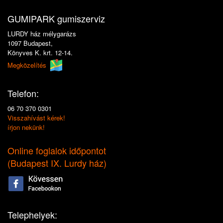
GUMIPARK gumiszerviz
LURDY ház mélygarázs
1097 Budapest,
Könyves K. krt. 12-14.
Megközelítés
Telefon:
06 70 370 0301
Visszahívást kérek!
írjon nekünk!
Online foglalok időpontot
(
Budapest IX. Lurdy ház
)
Telephelyek: