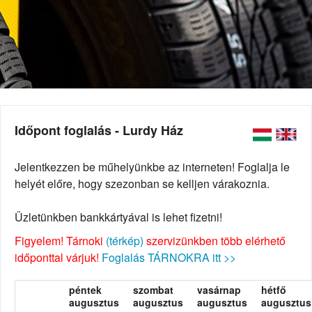
Időpont foglalás - Lurdy Ház
Jelentkezzen be műhelyünkbe az interneten! Foglalja le
helyét előre, hogy szezonban se kelljen várakoznia.
Üzletünkben bankkártyával is lehet fizetni!
Figyelem! Tárnoki
(térkép)
szervizünkben több elérhető
időponttal várjuk!
Foglalás TÁRNOKRA itt >>
péntek
szombat
vasárnap
hétfő
augusztus
augusztus
augusztus
augusztus