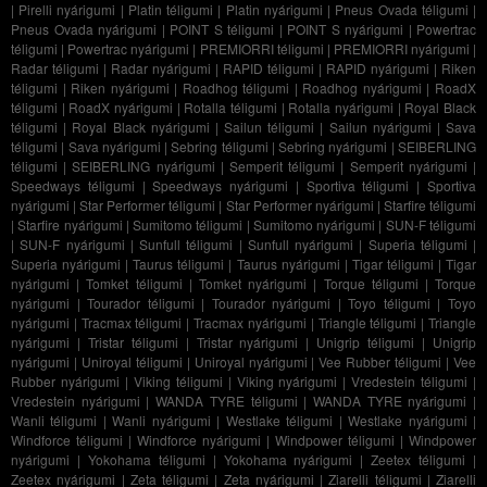
|
Pirelli nyárigumi
|
Platin téligumi
|
Platin nyárigumi
|
Pneus Ovada téligumi
|
Pneus Ovada nyárigumi
|
POINT S téligumi
|
POINT S nyárigumi
|
Powertrac
téligumi
|
Powertrac nyárigumi
|
PREMIORRI téligumi
|
PREMIORRI nyárigumi
|
Radar téligumi
|
Radar nyárigumi
|
RAPID téligumi
|
RAPID nyárigumi
|
Riken
téligumi
|
Riken nyárigumi
|
Roadhog téligumi
|
Roadhog nyárigumi
|
RoadX
téligumi
|
RoadX nyárigumi
|
Rotalla téligumi
|
Rotalla nyárigumi
|
Royal Black
téligumi
|
Royal Black nyárigumi
|
Sailun téligumi
|
Sailun nyárigumi
|
Sava
téligumi
|
Sava nyárigumi
|
Sebring téligumi
|
Sebring nyárigumi
|
SEIBERLING
téligumi
|
SEIBERLING nyárigumi
|
Semperit téligumi
|
Semperit nyárigumi
|
Speedways téligumi
|
Speedways nyárigumi
|
Sportiva téligumi
|
Sportiva
nyárigumi
|
Star Performer téligumi
|
Star Performer nyárigumi
|
Starfire téligumi
|
Starfire nyárigumi
|
Sumitomo téligumi
|
Sumitomo nyárigumi
|
SUN-F téligumi
|
SUN-F nyárigumi
|
Sunfull téligumi
|
Sunfull nyárigumi
|
Superia téligumi
|
Superia nyárigumi
|
Taurus téligumi
|
Taurus nyárigumi
|
Tigar téligumi
|
Tigar
nyárigumi
|
Tomket téligumi
|
Tomket nyárigumi
|
Torque téligumi
|
Torque
nyárigumi
|
Tourador téligumi
|
Tourador nyárigumi
|
Toyo téligumi
|
Toyo
nyárigumi
|
Tracmax téligumi
|
Tracmax nyárigumi
|
Triangle téligumi
|
Triangle
nyárigumi
|
Tristar téligumi
|
Tristar nyárigumi
|
Unigrip téligumi
|
Unigrip
nyárigumi
|
Uniroyal téligumi
|
Uniroyal nyárigumi
|
Vee Rubber téligumi
|
Vee
Rubber nyárigumi
|
Viking téligumi
|
Viking nyárigumi
|
Vredestein téligumi
|
Vredestein nyárigumi
|
WANDA TYRE téligumi
|
WANDA TYRE nyárigumi
|
Wanli téligumi
|
Wanli nyárigumi
|
Westlake téligumi
|
Westlake nyárigumi
|
Windforce téligumi
|
Windforce nyárigumi
|
Windpower téligumi
|
Windpower
nyárigumi
|
Yokohama téligumi
|
Yokohama nyárigumi
|
Zeetex téligumi
|
Zeetex nyárigumi
|
Zeta téligumi
|
Zeta nyárigumi
|
Ziarelli téligumi
|
Ziarelli