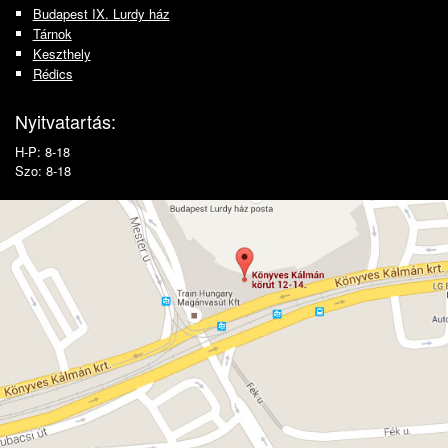
Budapest IX. Lurdy ház
Tárnok
Keszthely
Rédics
Nyitvatartás:
H-P: 8-18
Szo: 8-18