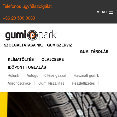
Telefonos ügyfélszolgálat:
MENU
+36 20 500 0033
KERESÉS
NYÁRI GUMI KERESŐ
SZOLGÁLTATÁSAINK:
GUMISZERVIZ
GUMI TÁROLÁS
TÉLI GUMI KERESŐ
KLÍMATÖLTÉS
OLAJCSERE
BELÉPÉS
IDŐPONT FOGLALÁS
REGISZTRÁCIÓ
Rólunk
Autógumi töltése gázzal
Használt gumik
Abroncscimke
Gumi kiszállítás
Részletfizetés