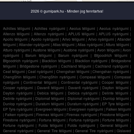
2026 © gumipark.hu - Minden jog fenntartva!
Achilles téligumi
|
Achilles nyárigumi
|
Aeolus téligumi
|
Aeolus nyárigumi
|
Altenzo téligumi
|
Altenzo nyárigumi
|
APLUS téligumi
|
APLUS nyárigumi
|
Apollo téligumi
|
Apollo nyárigumi
|
Arivo téligumi
|
Arivo nyárigumi
|
Atlander
téligumi
|
Atlander nyárigumi
|
Atlas téligumi
|
Atlas nyárigumi
|
Atturo téligumi
|
Atturo nyárigumi
|
Austone téligumi
|
Austone nyárigumi
|
Avon téligumi
|
Avon
nyárigumi
|
Barum téligumi
|
Barum nyárigumi
|
Bfgoodrich téligumi
|
Bfgoodrich nyárigumi
|
Blacklion téligumi
|
Blacklion nyárigumi
|
Bridgestone
téligumi
|
Bridgestone nyárigumi
|
Cachland téligumi
|
Cachland nyárigumi
|
Ceat téligumi
|
Ceat nyárigumi
|
Chengshan téligumi
|
Chengshan nyárigumi
|
ChengShin téligumi
|
ChengShin nyárigumi
|
Compasal téligumi
|
Compasal
nyárigumi
|
Continental téligumi
|
Continental nyárigumi
|
Cooper téligumi
|
Cooper nyárigumi
|
Davanti téligumi
|
Davanti nyárigumi
|
Dayton téligumi
|
Dayton nyárigumi
|
Debica téligumi
|
Debica nyárigumi
|
Delinte téligumi
|
Delinte nyárigumi
|
Diplomat téligumi
|
Diplomat nyárigumi
|
Dunlop téligumi
|
Dunlop nyárigumi
|
Duraturn téligumi
|
Duraturn nyárigumi
|
EP Tyre téligumi
|
EP Tyre nyárigumi
|
Evergreen téligumi
|
Evergreen nyárigumi
|
Falken téligumi
|
Falken nyárigumi
|
Firemax téligumi
|
Firemax nyárigumi
|
Firestone téligumi
|
Firestone nyárigumi
|
Fortuna téligumi
|
Fortuna nyárigumi
|
Fortune téligumi
|
Fortune nyárigumi
|
Fulda téligumi
|
Fulda nyárigumi
|
General téligumi
|
General nyárigumi
|
General Tire téligumi
|
General Tire nyárigumi
|
Gislaved