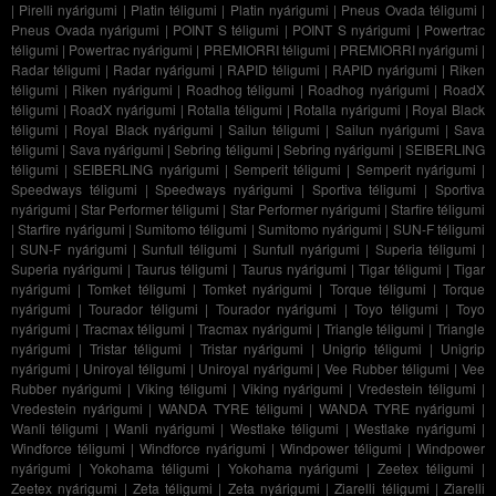
|
Pirelli nyárigumi
|
Platin téligumi
|
Platin nyárigumi
|
Pneus Ovada téligumi
|
Pneus Ovada nyárigumi
|
POINT S téligumi
|
POINT S nyárigumi
|
Powertrac
téligumi
|
Powertrac nyárigumi
|
PREMIORRI téligumi
|
PREMIORRI nyárigumi
|
Radar téligumi
|
Radar nyárigumi
|
RAPID téligumi
|
RAPID nyárigumi
|
Riken
téligumi
|
Riken nyárigumi
|
Roadhog téligumi
|
Roadhog nyárigumi
|
RoadX
téligumi
|
RoadX nyárigumi
|
Rotalla téligumi
|
Rotalla nyárigumi
|
Royal Black
téligumi
|
Royal Black nyárigumi
|
Sailun téligumi
|
Sailun nyárigumi
|
Sava
téligumi
|
Sava nyárigumi
|
Sebring téligumi
|
Sebring nyárigumi
|
SEIBERLING
téligumi
|
SEIBERLING nyárigumi
|
Semperit téligumi
|
Semperit nyárigumi
|
Speedways téligumi
|
Speedways nyárigumi
|
Sportiva téligumi
|
Sportiva
nyárigumi
|
Star Performer téligumi
|
Star Performer nyárigumi
|
Starfire téligumi
|
Starfire nyárigumi
|
Sumitomo téligumi
|
Sumitomo nyárigumi
|
SUN-F téligumi
|
SUN-F nyárigumi
|
Sunfull téligumi
|
Sunfull nyárigumi
|
Superia téligumi
|
Superia nyárigumi
|
Taurus téligumi
|
Taurus nyárigumi
|
Tigar téligumi
|
Tigar
nyárigumi
|
Tomket téligumi
|
Tomket nyárigumi
|
Torque téligumi
|
Torque
nyárigumi
|
Tourador téligumi
|
Tourador nyárigumi
|
Toyo téligumi
|
Toyo
nyárigumi
|
Tracmax téligumi
|
Tracmax nyárigumi
|
Triangle téligumi
|
Triangle
nyárigumi
|
Tristar téligumi
|
Tristar nyárigumi
|
Unigrip téligumi
|
Unigrip
nyárigumi
|
Uniroyal téligumi
|
Uniroyal nyárigumi
|
Vee Rubber téligumi
|
Vee
Rubber nyárigumi
|
Viking téligumi
|
Viking nyárigumi
|
Vredestein téligumi
|
Vredestein nyárigumi
|
WANDA TYRE téligumi
|
WANDA TYRE nyárigumi
|
Wanli téligumi
|
Wanli nyárigumi
|
Westlake téligumi
|
Westlake nyárigumi
|
Windforce téligumi
|
Windforce nyárigumi
|
Windpower téligumi
|
Windpower
nyárigumi
|
Yokohama téligumi
|
Yokohama nyárigumi
|
Zeetex téligumi
|
Zeetex nyárigumi
|
Zeta téligumi
|
Zeta nyárigumi
|
Ziarelli téligumi
|
Ziarelli