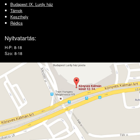
Budapest IX. Lurdy ház
Tárnok
Keszthely
Rédics
Nyitvatartás:
H-P: 8-18
Szo: 8-18