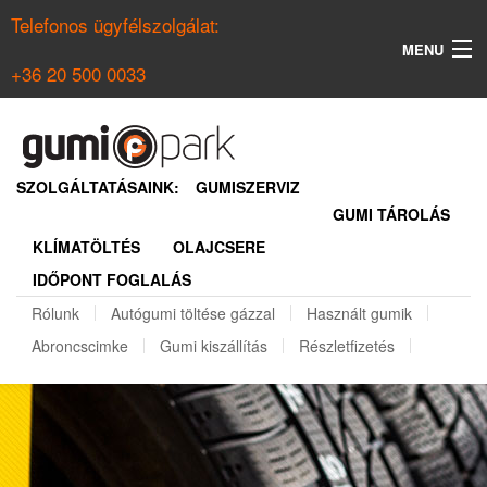
Telefonos ügyfélszolgálat:
MENU
+36 20 500 0033
KERESÉS
NYÁRI GUMI KERESŐ
SZOLGÁLTATÁSAINK:
GUMISZERVIZ
GUMI TÁROLÁS
TÉLI GUMI KERESŐ
KLÍMATÖLTÉS
OLAJCSERE
BELÉPÉS
IDŐPONT FOGLALÁS
REGISZTRÁCIÓ
Rólunk
Autógumi töltése gázzal
Használt gumik
Abroncscimke
Gumi kiszállítás
Részletfizetés