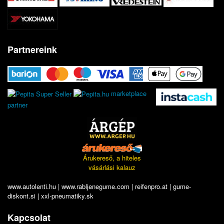
Partnereink
marketplace
partner
Árukereső, a hiteles
vásárlási kalauz
www.autolenti.hu
|
www.rabljenegume.com
|
reifenpro.at
|
gume-
diskont.si
|
xxl-pneumatiky.sk
Kapcsolat