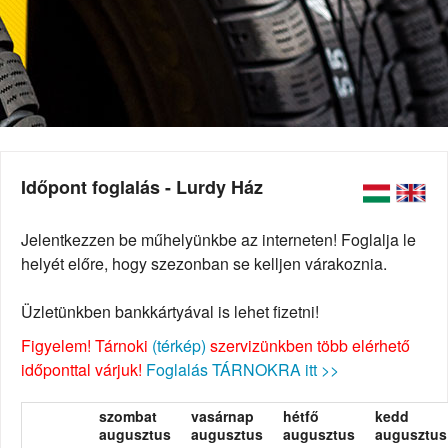
Időpont foglalás - Lurdy Ház
Jelentkezzen be műhelyünkbe az interneten! Foglalja le
helyét előre, hogy szezonban se kelljen várakoznia.
Üzletünkben bankkártyával is lehet fizetni!
Figyelem! Tárnoki
(térkép)
szervizünkben több elérhető
időponttal várjuk!
Foglalás TÁRNOKRA itt >>
szombat
vasárnap
hétfő
kedd
augusztus
augusztus
augusztus
augusztus