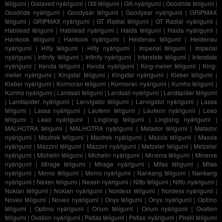
téligumi
|
Gislaved nyárigumi
|
Giti téligumi
|
Giti nyárigumi
|
Goodride téligumi
|
Goodride nyárigumi
|
Goodyear téligumi
|
Goodyear nyárigumi
|
GRIPMAX
téligumi
|
GRIPMAX nyárigumi
|
GT Radial téligumi
|
GT Radial nyárigumi
|
Habilead téligumi
|
Habilead nyárigumi
|
Haida téligumi
|
Haida nyárigumi
|
Hankook téligumi
|
Hankook nyárigumi
|
Heidenau téligumi
|
Heidenau
nyárigumi
|
Hifly téligumi
|
Hifly nyárigumi
|
Imperial téligumi
|
Imperial
nyárigumi
|
Infinity téligumi
|
Infinity nyárigumi
|
Interstate téligumi
|
Interstate
nyárigumi
|
Kenda téligumi
|
Kenda nyárigumi
|
King-meiler téligumi
|
King-
meiler nyárigumi
|
Kingstar téligumi
|
Kingstar nyárigumi
|
Kleber téligumi
|
Kleber nyárigumi
|
Kormoran téligumi
|
Kormoran nyárigumi
|
Kumho téligumi
|
Kumho nyárigumi
|
Landsail téligumi
|
Landsail nyárigumi
|
Landspider téligumi
|
Landspider nyárigumi
|
Lanvigator téligumi
|
Lanvigator nyárigumi
|
Lassa
téligumi
|
Lassa nyárigumi
|
Laufenn téligumi
|
Laufenn nyárigumi
|
Leao
téligumi
|
Leao nyárigumi
|
Linglong téligumi
|
Linglong nyárigumi
|
MALHOTRA téligumi
|
MALHOTRA nyárigumi
|
Matador téligumi
|
Matador
nyárigumi
|
Maxtrek téligumi
|
Maxtrek nyárigumi
|
Maxxis téligumi
|
Maxxis
nyárigumi
|
Mazzini téligumi
|
Mazzini nyárigumi
|
Metzeler téligumi
|
Metzeler
nyárigumi
|
Michelin téligumi
|
Michelin nyárigumi
|
Minerva téligumi
|
Minerva
nyárigumi
|
Mirage téligumi
|
Mirage nyárigumi
|
Mitas téligumi
|
Mitas
nyárigumi
|
Momo téligumi
|
Momo nyárigumi
|
Nankang téligumi
|
Nankang
nyárigumi
|
Nexen téligumi
|
Nexen nyárigumi
|
Nitto téligumi
|
Nitto nyárigumi
|
Nokian téligumi
|
Nokian nyárigumi
|
Nordexx téligumi
|
Nordexx nyárigumi
|
Novex téligumi
|
Novex nyárigumi
|
Onyx téligumi
|
Onyx nyárigumi
|
Optimo
téligumi
|
Optimo nyárigumi
|
Orium téligumi
|
Orium nyárigumi
|
Ovation
téligumi
|
Ovation nyárigumi
|
Petlas téligumi
|
Petlas nyárigumi
|
Pirelli téligumi