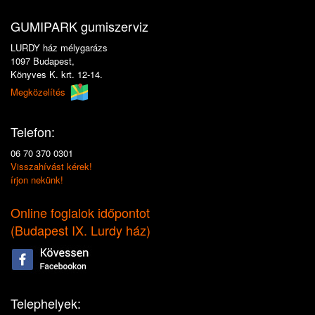
GUMIPARK gumiszerviz
LURDY ház mélygarázs
1097 Budapest,
Könyves K. krt. 12-14.
Megközelítés
Telefon:
06 70 370 0301
Visszahívást kérek!
írjon nekünk!
Online foglalok időpontot
(
Budapest IX. Lurdy ház
)
Telephelyek: