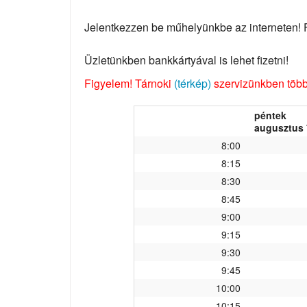
Jelentkezzen be műhelyünkbe az interneten! Fo
Üzletünkben bankkártyával is lehet fizetni!
Figyelem! Tárnoki
(térkép)
szervizünkben több 
péntek
augusztus 
8:00
8:15
8:30
8:45
9:00
9:15
9:30
9:45
10:00
10:15