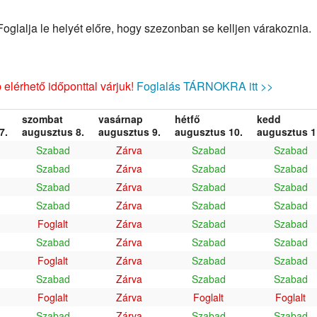
glalja le helyét előre, hogy szezonban se kelljen várakoznia.
elérhető időponttal várjuk!
Foglalás TÁRNOKRA itt >>
szombat
vasárnap
hétfő
kedd
7.
augusztus 8.
augusztus 9.
augusztus 10.
augusztus 1
Szabad
Zárva
Szabad
Szabad
Szabad
Zárva
Szabad
Szabad
Szabad
Zárva
Szabad
Szabad
Szabad
Zárva
Szabad
Szabad
Foglalt
Zárva
Szabad
Szabad
Szabad
Zárva
Szabad
Szabad
Foglalt
Zárva
Szabad
Szabad
Szabad
Zárva
Szabad
Szabad
Foglalt
Zárva
Foglalt
Foglalt
Szabad
Zárva
Szabad
Szabad