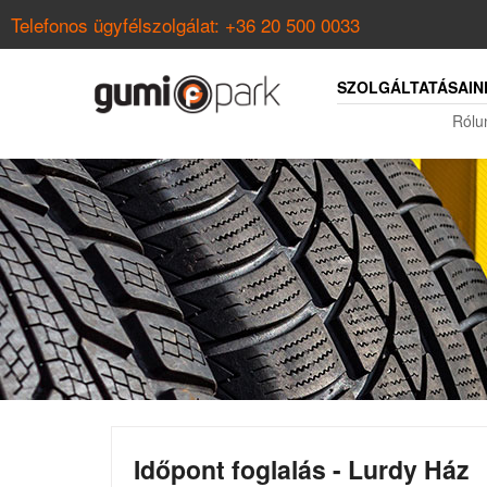
Telefonos ügyfélszolgálat:
+36 20 500 0033
SZOLGÁLTATÁSAIN
Rólu
Időpont foglalás - Lurdy Ház