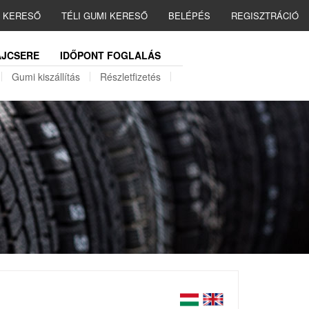
I KERESŐ
TÉLI GUMI KERESŐ
BELÉPÉS
REGISZTRÁCIÓ
JCSERE
IDŐPONT FOGLALÁS
Gumi kiszállítás
Részletfizetés