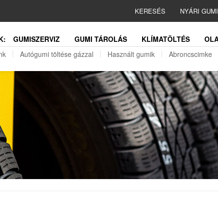
KERESÉS
NYÁRI GUM
K:
GUMISZERVIZ
GUMI TÁROLÁS
KLÍMATÖLTÉS
OLA
nk
Autógumi töltése gázzal
Használt gumik
Abroncscimke