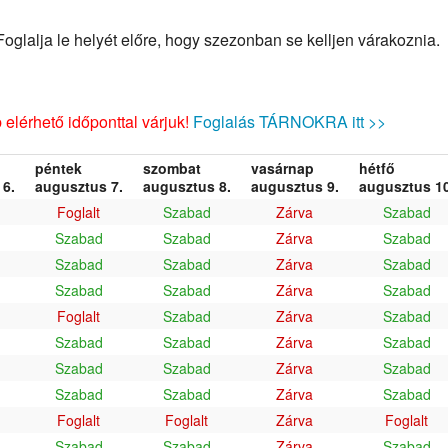
glalja le helyét előre, hogy szezonban se kelljen várakoznia.
elérhető időponttal várjuk!
Foglalás TÁRNOKRA itt >>
péntek
szombat
vasárnap
hétfő
6.
augusztus 7.
augusztus 8.
augusztus 9.
augusztus 10
Foglalt
Szabad
Zárva
Szabad
Szabad
Szabad
Zárva
Szabad
Szabad
Szabad
Zárva
Szabad
Szabad
Szabad
Zárva
Szabad
Foglalt
Szabad
Zárva
Szabad
Szabad
Szabad
Zárva
Szabad
Szabad
Szabad
Zárva
Szabad
Szabad
Szabad
Zárva
Szabad
Foglalt
Foglalt
Zárva
Foglalt
Szabad
Szabad
Zárva
Szabad