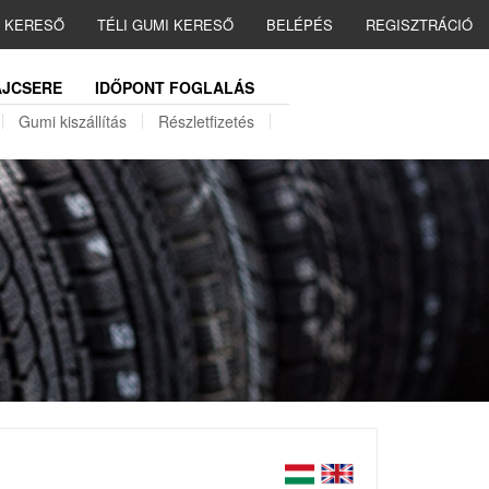
I KERESŐ
TÉLI GUMI KERESŐ
BELÉPÉS
REGISZTRÁCIÓ
JCSERE
IDŐPONT FOGLALÁS
Gumi kiszállítás
Részletfizetés