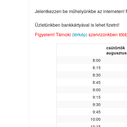
Jelentkezzen be műhelyünkbe az interneten! Fo
Üzletünkben bankkártyával is lehet fizetni!
Figyelem! Tárnoki
(térkép)
szervizünkben több 
csütörtök
augusztus 
8:00
8:15
8:30
8:45
9:00
9:15
9:30
9:45
10:00
10:15