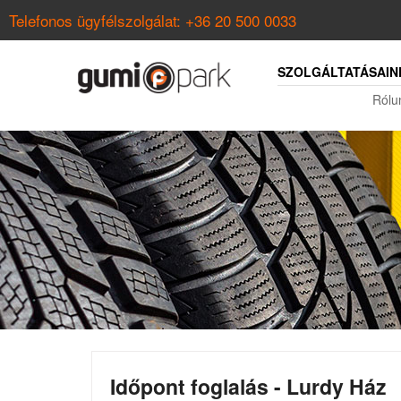
Telefonos ügyfélszolgálat:
+36 20 500 0033
SZOLGÁLTATÁSAIN
Rólu
Időpont foglalás - Lurdy Ház